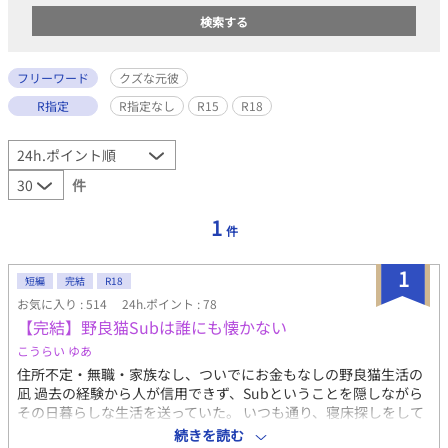
フリーワード
クズな元彼
R指定
R指定なし
R15
R18
件
1
件
1
短編
完結
R18
お気に入り : 514
24h.ポイント : 78
【完結】野良猫Subは誰にも懐かない
こうらい ゆあ
住所不定・無職・家族なし、ついでにお金もなしの野良猫生活の
凪 過去の経験から人が信用できず、Subということを隠しながら
その日暮らしな生活を送っていた。 いつも通り、寝床探しをして
いた凪の前に、見知らぬ青年があらわれる 一晩の寝床だと思って
続きを読む