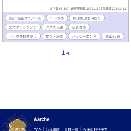
いたはずが、彼は避け続けていたDomで… タイトルに＊の入って
いる分はエロシーン有です。 過去編だとレイプなどもありますの
文字数 65,887
最終更新日 2024.1.30
登録日 2024.1.12
で、苦手な方はご注意ください。
Dom/Subユニバース
年下攻め
無理矢理表現あり
スパダリイケメン
クズな元彼
玩具責め
トラウマ持ち受け
甘々・溺愛
ハッピーエンド
濃密BL賞
1
件
&arche
TOP
公式漫画
書籍一覧
今後の刊行予定