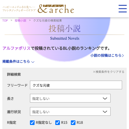
TOP
投稿小説
クズな元彼の検索結果
Submitted Novels
アルファポリス
で投稿されているBL小説のランキングです。
小説の投稿はこちら
掲載条件はこちら
×検索条件をクリアする
詳細検索
フリーワード
長さ
進行状況
R指定
R指定なし
R15
R18