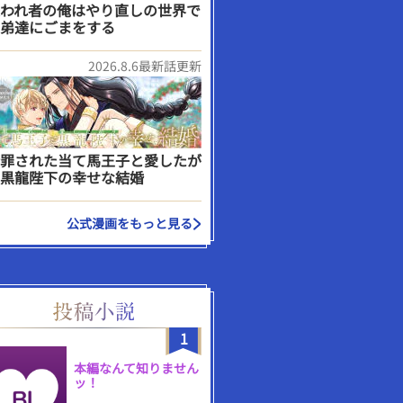
われ者の俺はやり直しの世界で
弟達にごまをする
2026.8.6最新話更新
罪された当て馬王子と愛したが
黒龍陛下の幸せな結婚
公式漫画をもっと見る
1
本編なんて知りません
ッ！