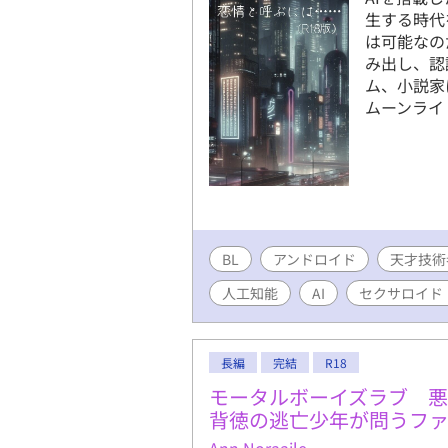
生する時代
は可能なの
み出し、認
ム、小説家
ムーンライ
BL
アンドロイド
天才技術
人工知能
AI
セクサロイド
長編
完結
R18
モータルボーイズラブ 
背徳の逃亡少年が問うフ
Ann Noraaile