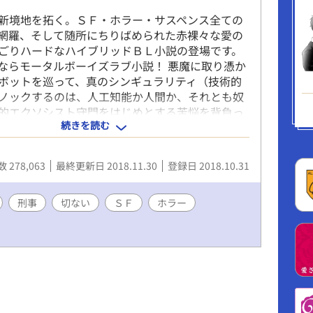
新境地を拓く。ＳＦ・ホラー・サスペンス全ての
網羅、そして随所にちりばめられた赤裸々な愛の
ごりハードなハイブリッドＢＬ小説の登場です。
ならモータルボーイズラブ小説！ 悪魔に取り憑か
ボットを巡って、真のシンギュラリティ（技術的
ノックするのは、人工知能か人間か、それとも奴
的エクソシスト守門をはじめとする苦悩を背負っ
続きを読む
達の熱い愛と戦いの記録。
 278,063
最終更新日 2018.11.30
登録日 2018.10.31
刑事
切ない
ＳＦ
ホラー