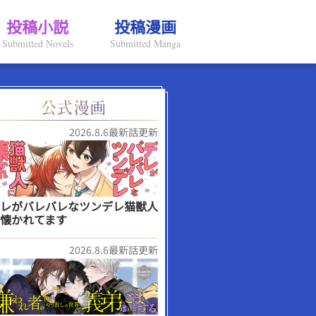
投稿小説
投稿漫画
Submitted Novels
Submitted Manga
2026.8.6最新話更新
レがバレバレなツンデレ猫獣人
懐かれてます
2026.8.6最新話更新