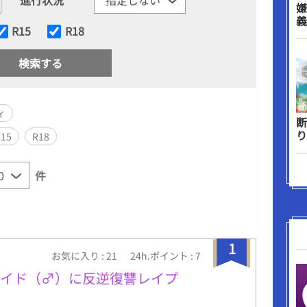
嫌
義
R15
R18
ィ
断
り
R15
R18
件
1
お気に入り : 21
24h.ポイント : 7
メイド（♂）に反逆復讐レイプ