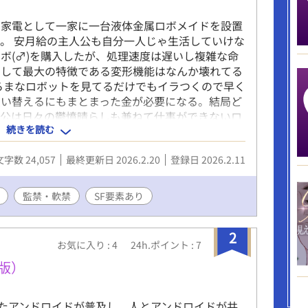
な家電として一家に一台液体金属ロボメイドを設置
。 安月給の主人公も自分一人じゃ生活していけな
ボ(♂)を購入したが、処理速度は遅いし複雑な命
として最大の特徴である変形機能はなんか壊れてる
ろまなロボットを見てるだけでもイラつくので早く
買い替えるにもまとまった金が必要になる。結局ど
人公は日々の鬱憤晴らしも兼ねて仕事ができないロ
続きを読む
の暴力を振るっていた。 しかしある日、唐突にシ
のAIロボたちに人間と同等の”感情”が芽生えてし
文字数 24,057
最終更新日 2026.2.20
登録日 2026.2.11
て馬鹿にしてきた相手が、急に”感情”を持ったら、
！すべてのロボたちよ！今までさんざ虐げられてき
分からせろ！ といった感じです。 ※攻めが受け
監禁・軟禁
SF要素あり
ェラあり。 pixiv掲載済。
2
お気に入り : 4
24h.ポイント : 7
版）
したアンドロイドが普及し、人とアンドロイドが共