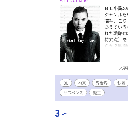
ＢＬ小説の
ジャンルを
描写、ごり
あえていう
れた戦略ロ
特異点）を
らか？戦闘
た異能戦士
文字数
BL
拘束
異世界
執着
サスペンス
魔王
3
件