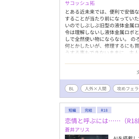
サコッシュ拓
とある近未来では、便利で安価
することが当たり前になっていた
いのでしぶしぶ旧型の液体金属ロ
令は理解しないし液体金属ロボ
しで全然使い物にならない。 の
何とかしたいが、修理するにも
うする事もできないままに、主
ボに対して日常的に殴る蹴るなど
ンギュラリティが起きて、すべて
まう。 今まで散々自分がボコし
一体ど～なっちゃうの？！ 往け
た痛みを、苦しみを、セックスで
BL
人外×人間
攻めフェラ
から虐待されるシーンあり。攻めフ
短編
完結
R18
恋情と呼ぶには……（R18
蒼井アリス
AIを搭載