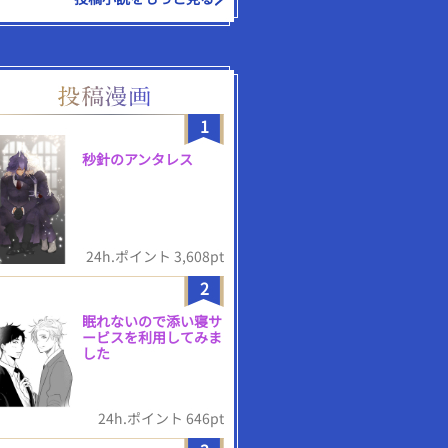
1
秒針のアンタレス
24h.ポイント 3,608pt
2
眠れないので添い寝サ
ービスを利用してみま
した
24h.ポイント 646pt