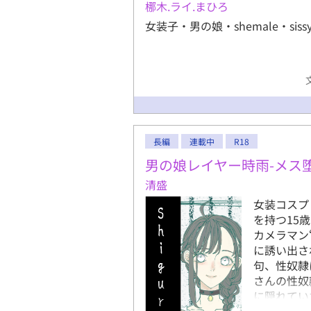
梛木.ライ.まひろ
女装子・男の娘・shemale・si
長編
連載中
R18
男の娘レイヤー時雨-メス
清盛
女装コスプ
を持つ15
カメラマン
に誘い出さ
句、性奴隷
さんの性奴
に隠れてい
て、ミカさ