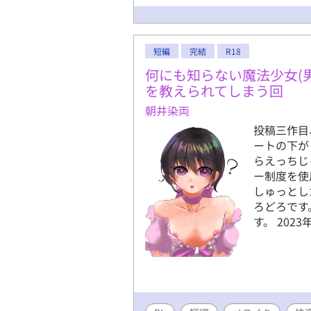
短編
完結
R18
何にも知らない魔法少女(
を教えられてしまう回
朝井染両
投稿三作目
ートの下が
らえっちじ
ー制度を使
しゅっとし
ろどろです
す。 202