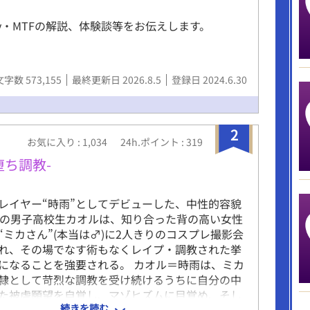
ssy・MTFの解説、体験談等をお伝えします。
文字数 573,155
最終更新日 2026.8.5
登録日 2024.6.30
2
お気に入り : 1,034
24h.ポイント : 319
堕ち調教-
レイヤー“時雨”としてデビューした、中性的容貌
歳の男子高校生カオルは、知り合った背の高い女性
“ミカさん”(本当は♂)に2人きりのコスプレ撮影会
れ、その場でなす術もなくレイプ・調教された挙
になることを強要される。 カオル＝時雨は、ミカ
隷として苛烈な調教を受け続けるうちに自分の中
た被虐願望を自覚し、マゾヒズムに目覚め、そし
続きを読む
んを愛するようなり、2人だけの壊れた愛を育んで