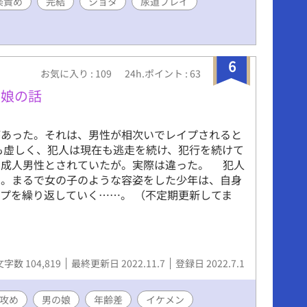
楽責め
完結
ショタ
尿道プレイ
6
お気に入り : 109
24h.ポイント : 63
の娘の話
あった。それは、男性が相次いでレイプされると
も虚しく、犯人は現在も逃走を続け、犯行を続けて
は成人男性とされていたが。実際は違った。 犯人
た。まるで女の子のような容姿をした少年は、自身
プを繰り返していく……。 （不定期更新してま
文字数 104,819
最終更新日 2022.11.7
登録日 2022.7.1
攻め
男の娘
年齢差
イケメン