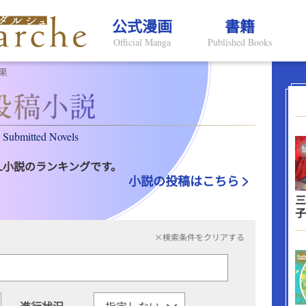
公式漫画
書籍
Official Manga
Published Books
果
Submitted Novels
L小説のランキングです。
小説の投稿はこちら
三
子
×検索条件をクリアする
進行状況