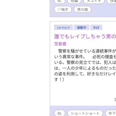
BL
短編
メスイキ
快
♡喘ぎ
男の娘
ｼｮｰﾄｼｮｰﾄ
連載中
R18
誰でもレイプしちゃう男
空倉霰
警察を騒がせている連続事件が
いう異常な事件。 必死の捜査
いる。警察の見立てでは、犯人
は、一人の少年によるものだっ
の姿を利用して、好きなだけレイ
す！）
BL
ショートショート
年下