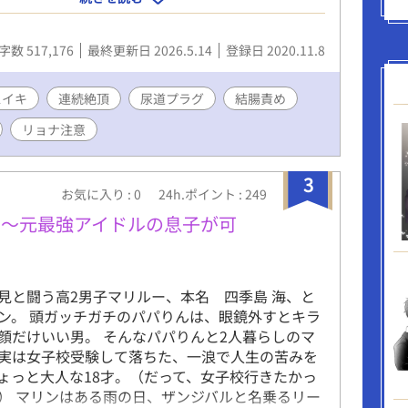
 基本的にガチめでハードなレイプ、調教の描写多め
ますが、最後は（頭のおかしい）ハッピーエンド
字数 517,176
最終更新日 2026.5.14
登録日 2020.11.8
おります。 残酷なレイプ・調教表現が苦手な方
下さい。 この作品はノクターンノベルズにも投稿
表紙イラストは、 Picrewの「無題のおんなの
スイキ
連続絶頂
尿道プラグ
結腸責め
 時雨 https://picrew.me/share?
リョナ注意
BtSPelO ついでに使わなかったけれど 夕立
crew.me/share?cd=hPx6KL0iFy
3
お気に入り : 0
24h.ポイント : 249
 〜元最強アイドルの息子が可
見と闘う高2男子マリルー、本名 四季島 海、と
ン。 頭ガッチガチのパパりんは、眼鏡外すとキラ
顔だけいい男。 そんなパパりんと2人暮らしのマ
実は女子校受験して落ちた、一浪で人生の苦みを
ょっと大人な18才。（だって、女子校行きたかっ
） マリンはある雨の日、ザンジバルと名乗るリー