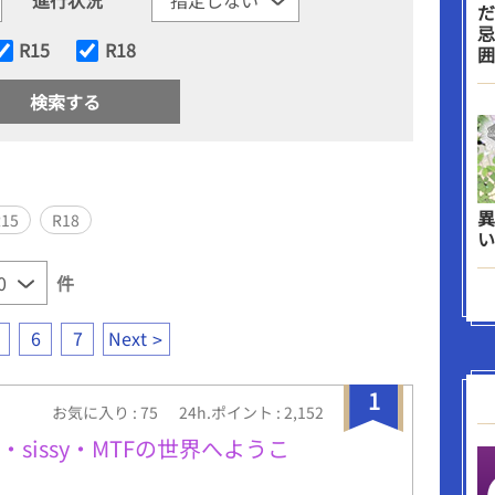
だ
忌
R15
R18
囲
異
R15
R18
い
件
6
7
Next
1
お気に入り : 75
24h.ポイント : 2,152
・sissy・MTFの世界へようこ