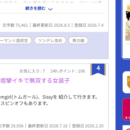
と出会う。 金と車を手に入れるため、マリンは裏
続きを読む
バルゲットに動く。 でも気がありそうで、手も繋
にムキになって行く。 （マジ、こんな可愛い僕が
にさ！） 一方、ザンジバル雅史は偶然、パパりん
文字数 75,461
最終更新日 2026.8.5
登録日 2026.7.4
司。 マリンと仲のいい雅史を見るのが苦々しいパ
だが、そんな彼には隠していることが。 なんと彼は
イドル、Beエンジェのボーカル。そして、今年再
ーマン×高校生
ツンデレ攻め
男の娘
話が出ていた。 付き合ってるって、どうしても言
い奥手の雅史との距離を縮めながら、マリンは自
して行く。
4
お気に入り : 7
24h.ポイント : 106
楽痙攣イキで無双する女装子
girl(トムガール)、Sissyを 紹介して行きます。
のスピンオフもあります。
文字数 29,936
最終更新日 2026.7.16
登録日 2026.2.20