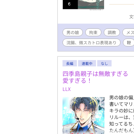
ゆく･･･
でお送りし
文
を目指して
は、ご注意
男の娘
拘束
調教
しています 
メ
こ」で作りました
浣腸、微スカトロ表現あり
鞭
cd=IlE
https://pi
長編
連載中
なし
四季島親子は無敵すぎる
愛すぎる！
LLX
男の娘の偏
書いてマリ
キラの妙に
リルーは、
知ってるち
たんだもん