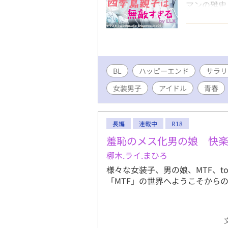
マンの雅史
心でザンジ
がない雅史
迫ってんの
の会社の上
パりん。 
BL
ハッピーエンド
元超人気ア
サラリ
デビューの
女装男子
アイドル
青春
ってくれな
分の道を探
長編
連載中
R18
羞恥のメス化男の娘 快
梛木.ライ.まひろ
様々な女装子、男の娘、MTF、tom
「MTF」の世界へようこそから