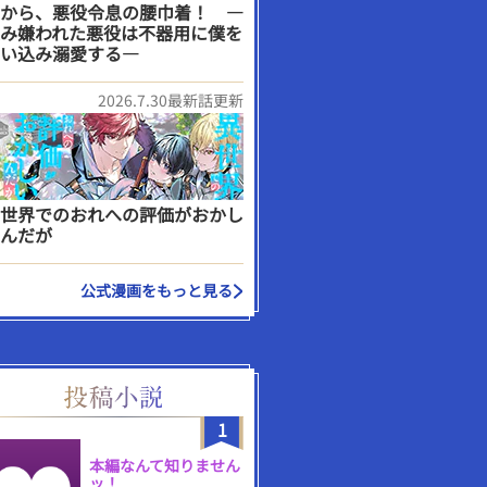
から、悪役令息の腰巾着！ ―
み嫌われた悪役は不器用に僕を
い込み溺愛する―
2026.7.30最新話更新
世界でのおれへの評価がおかし
んだが
公式漫画をもっと見る
1
本編なんて知りません
ッ！