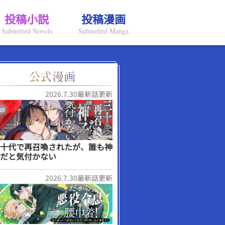
投稿小説
投稿漫画
Submitted Novels
Submitted Manga
2026.7.30最新話更新
十代で再召喚されたが、誰も神
だと気付かない
2026.7.30最新話更新