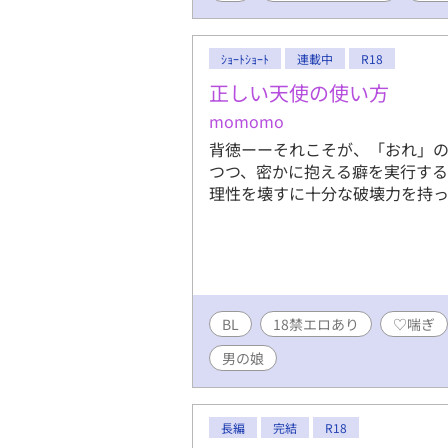
ｼｮｰﾄｼｮｰﾄ
連載中
R18
正しい天使の使い方
momomo
背徳ーーそれこそが、「おれ」の
つつ、密かに抱える癖を実行す
理性を壊すに十分な破壊力を持
BL
18禁エロあり
♡喘ぎ
男の娘
長編
完結
R18