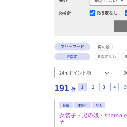
R指定なし
R指定
フリーワード
男の娘
R指定
R指定なし
191
1
2
3
4
5
件
長編
連載中
R18
女装子・男の娘・shemale
そ