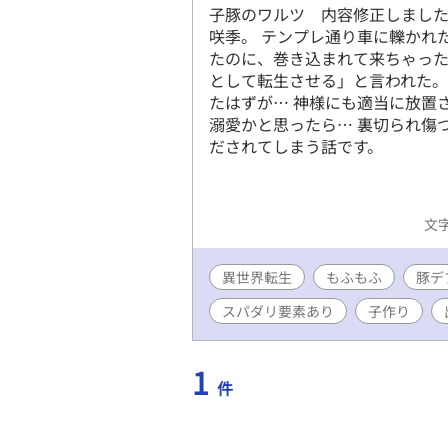
子豚のワルツ 内容修正しました
咲季。 テンプレ通り車に轢かれ
たのに、巻き込まれて来ちゃっ
として転生させる」と言われた。
たはずが… 神様にも適当に放置
溺愛かと思ったら… 裏切られ傷
だされてしまう話です。
文字
異世界転生
もふもふ
豚デ
スパダリ要素あり
子作り
1
件