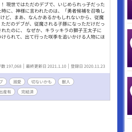
！ 現世ではただのデブで、いじめられっ子だった
た時に、神様に言われたのは、「勇者候補を召喚し
たけど、まあ、なんかあるかもしれないから、従魔
 ただのデブが、従魔される子豚になっただけだっ
されたのに、 なぜか、キラッキラの獅子王太子に
つけられて、出て行った咲季を追いかける人物にほ
数 197,068
最終更新日 2021.1.10
登録日 2020.11.23
ブ
溺愛
切ないかも
獣人
出産有
完結済