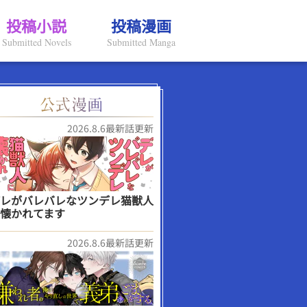
投稿小説
投稿漫画
Submitted Novels
Submitted Manga
2026.8.6最新話更新
レがバレバレなツンデレ猫獣人
懐かれてます
2026.8.6最新話更新