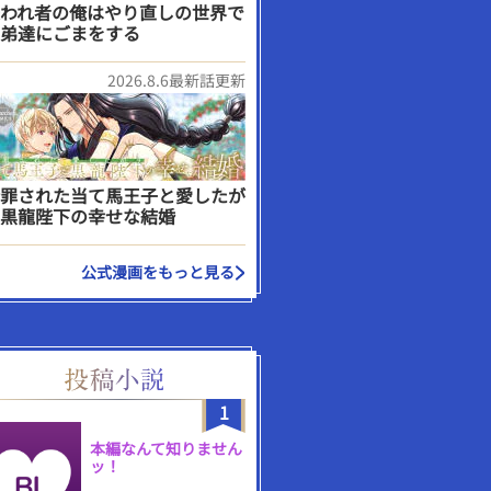
われ者の俺はやり直しの世界で
弟達にごまをする
2026.8.6最新話更新
罪された当て馬王子と愛したが
黒龍陛下の幸せな結婚
公式漫画をもっと見る
1
本編なんて知りません
ッ！