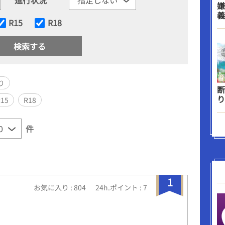
嫌
義
R15
R18
り
断
り
R15
R18
件
1
お気に入り : 804
24h.ポイント : 7