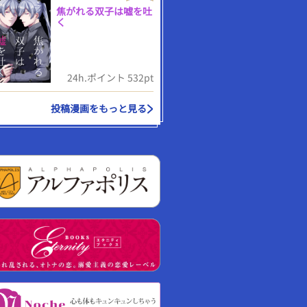
焦がれる双子は嘘を吐
く
24h.ポイント 532pt
投稿漫画をもっと見る