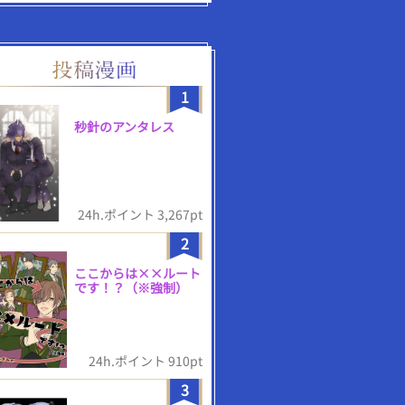
1
秒針のアンタレス
24h.ポイント 3,267pt
2
ここからは××ルート
です！？（※強制）
24h.ポイント 910pt
3