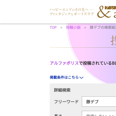
TOP
投稿小説
豚デブの検索結
アルファポリス
で投稿されているB
掲載条件はこちら
詳細検索
フリーワード
長さ