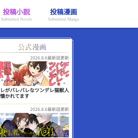
投稿小説
投稿漫画
Submitted Novels
Submitted Manga
2026.8.6最新話更新
レがバレバレなツンデレ猫獣人
懐かれてます
2026.8.6最新話更新