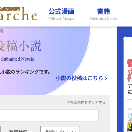
公式漫画
書籍
Official Manga
Published Books
果
Submitted Novels
L小説のランキングです。
小説の投稿はこちら
デ
に
×検索条件をクリアする
進行状況