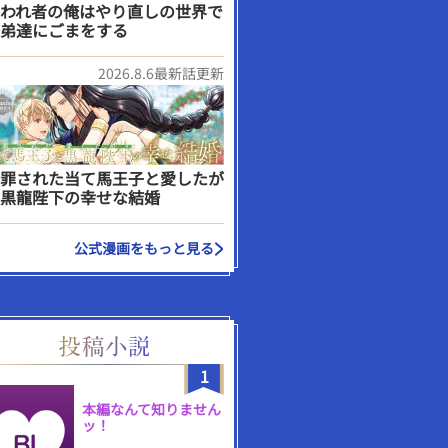
われ者の俺はやり直しの世界で
弟達にごまをする
2026.8.6最新話更新
罪された当て馬王子と愛したが
黒龍陛下の幸せな結婚
公式漫画をもっと見る
1
本編なんて知りません
ッ！