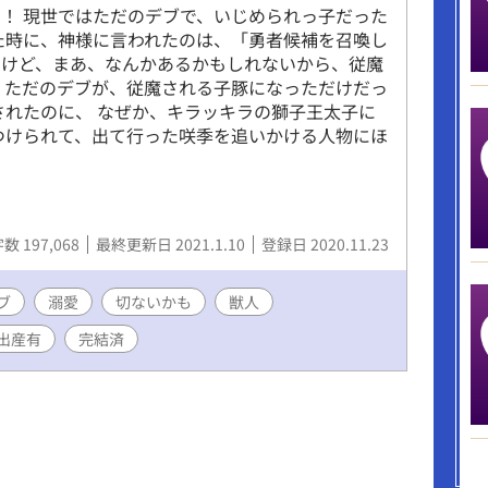
！ 現世ではただのデブで、いじめられっ子だった
た時に、神様に言われたのは、「勇者候補を召喚し
たけど、まあ、なんかあるかもしれないから、従魔
 ただのデブが、従魔される子豚になっただけだっ
されたのに、 なぜか、キラッキラの獅子王太子に
つけられて、出て行った咲季を追いかける人物にほ
数 197,068
最終更新日 2021.1.10
登録日 2020.11.23
ブ
溺愛
切ないかも
獣人
出産有
完結済