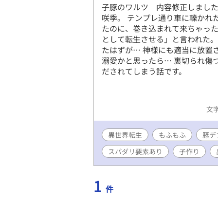
子豚のワルツ 内容修正しました
咲季。 テンプレ通り車に轢かれ
たのに、巻き込まれて来ちゃっ
として転生させる」と言われた。
たはずが… 神様にも適当に放置
溺愛かと思ったら… 裏切られ傷
だされてしまう話です。
文字
異世界転生
もふもふ
豚デ
スパダリ要素あり
子作り
1
件