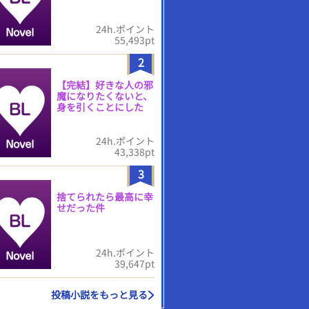
24h.ポイント
55,493pt
2
【完結】好きな人の邪
魔になりたくないと、
身を引くことにした
24h.ポイント
43,338pt
3
捨てられたら最高に幸
せだった件
24h.ポイント
39,647pt
投稿小説をもっと見る