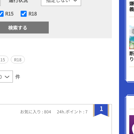
嫌
義
R15
R18
断
り
R15
R18
件
1
お気に入り : 804
24h.ポイント : 7