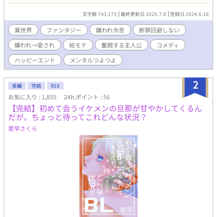
張って一日も早く断罪されるぞ！ と思ったのに上手くいかないの
は…何故？ すこしおバカなシャノンの断罪希望奮闘記。 いつもの
文字数 743,173
最終更新日 2026.7.8
登録日 2024.6.16
ごとくR18は保険です。 『チートな転生農家の息子は悪の公爵を
溺愛する』書籍化となりました。 7.10発売予定です。 お手に取っ
異世界
ファンタジー
嫌われ令息
断罪回避しない
て頂けたらとっても嬉しいです(｡>ㅅ<)✩⡱
嫌われ→愛され
総モテ
奮闘する主人公
コメディ
ハッピーエンド
メンタルつよつよ
2
長編
完結
R18
お気に入り : 1,855
24h.ポイント : 56
【完結】初めて会うイケメンの旦那が甘やかしてくるん
だが。ちょっと待ってこれどんな状況？
愛早さくら