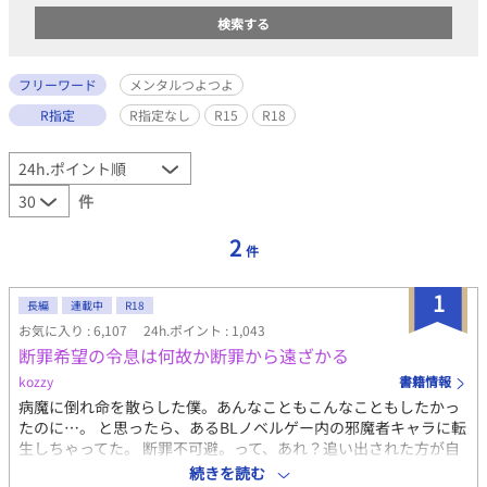
フリーワード
メンタルつよつよ
R指定
R指定なし
R15
R18
件
2
件
1
長編
連載中
R18
お気に入り : 6,107
24h.ポイント : 1,043
断罪希望の令息は何故か断罪から遠ざかる
kozzy
書籍情報
病魔に倒れ命を散らした僕。あんなこともこんなこともしたかっ
たのに…。 と思ったら、あるBLノベルゲー内の邪魔者キャラに転
生しちゃってた。 断罪不可避。って、あれ？追い出された方が自
由…だと？ よーし！あのキャラにもこのキャラにも嫌われて、頑
続きを読む