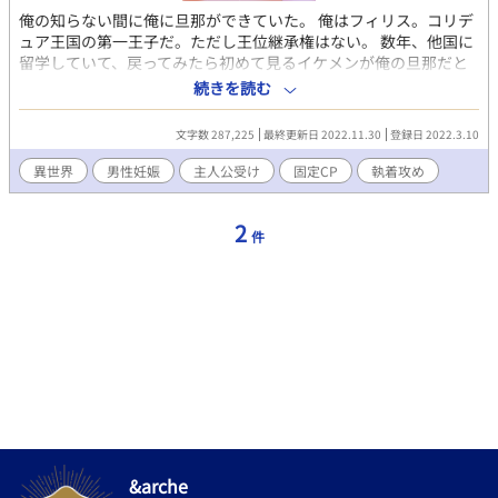
俺の知らない間に俺に旦那ができていた。 俺はフィリス。コリデ
ュア王国の第一王子だ。ただし王位継承権はない。 数年、他国に
留学していて、戻ってみたら初めて見るイケメンが俺の旦那だと
名乗った。どうやら俺は知らない間にこのイケメンと婚姻させら
続きを読む
れていたらしい。 しかもそのままイケメンの祖国である隣国アン
セニース大王国へと連れていかれた。 体のいいやっかい払いだろ
文字数 287,225
最終更新日 2022.11.30
登録日 2022.3.10
うか？ だがこのイケメン、ものすごく俺を甘やかしてくるのだ
が……俺たち、初対面のはずだよな？ 割と冷遇されているけれど
異世界
男性妊娠
主人公受け
固定CP
執着攻め
全く気にしていないメンタルつよつよの主人公・フィリスが急に
現れた旦那をすんなり受け入れたにも関わらず何故かピンチにな
2
る話。 いや、やっぱりあんまりピンチにならないかもしれない
件
（どっち？ ※登場人物に『まとも』な人間は一人もいません。 ・
いつもの。 ・他の異世界話と同じ世界観。勿論血縁。 ・比較的雰
囲気は軽めになると思います。 ・男女関係なく子供が産める魔法
とかある異世界が舞台。 ・R18描写があるお話にはタイトルの頭
に*を付けます。 ・言い訳というか解説というかは近況ボード「突
発短編」のコメントをどうぞ。 >>続編というか番外編始めまし
た。10年後のちょっとした小話（？）の予定です。
&arche