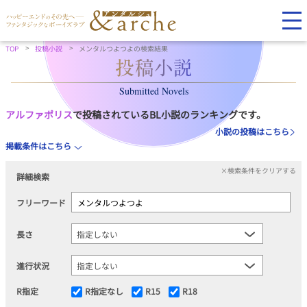
TOP
投稿小説
メンタルつよつよの検索結果
Submitted Novels
アルファポリス
で投稿されているBL小説のランキングです。
小説の投稿はこちら
掲載条件はこちら
×検索条件をクリアする
詳細検索
フリーワード
長さ
進行状況
R指定
R指定なし
R15
R18