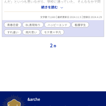
んだ」といつも思いながら、学校に通っていた。 そんななかで同
学年になった美男子看護学生、蒼柳(あおやなぎ) 真緒(まお)とい
続きを読む
う人物とふとした形で触れ合い、初めは薄っぺらな友人関係を築
こうとしていたものの、ある事件によって蒼柳は利里のことを気
文字数 73,660
最終更新日 2024.11.5
登録日 2024.4.29
にかかるようになった。 しかし、利里には同性の片想い相手がお
り、蒼柳も彼女がいるという関係にある。自信はないが、過去の
青春恋愛
BL表現有り
ハッピーエンド
看護学生
自分と決別する為に、利里は必死に努力をしてもがいている姿
すれ違い
両片思い
モテ男×平凡
に、蒼柳は利里を利用しようとしても笑ってくれた彼を気にかか
り、努力し健気な態度で接する彼に次第に惹かれていく。 トラウ
マの正体である“バイタルサイン”は、利里と蒼柳にとってどんな
2
件
意味を表すのか。落ちこぼれ看護学生のリアルを描いた看護学生
のじれったい恋愛が始まる。 ＊最初、主人公の心理描写を暗めに
書いています。また性描写がもしもあるとしたら＊を題名に付け
させていただくのでご安心ください。 ストーリ重視を目的として
書いています。ですがシンデレラストーリーとして書いてもいま
す。ハッピーエンド予定です。 （この作品はあるBL小説の公募に
向けて執筆をしています。気になる点がございましたら、ご教授
していただけると幸いです）
&arche