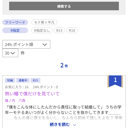
フリーワード
モテ男×平凡
R指定
R指定なし
R15
R18
件
2
件
1
短編
連載中
R15
お気に入り : 16
24h.ポイント : 0
熱い瞳で僕だけを見ていて
福ノ内 六森
「僕をこんな体にしたんだから責任に取って結婚して」 うちの学
年一モテるあいつがよく分からないことを抜かしてきます＿＿＿
＿＿ なんの身に覚えもないし、なんなら初めて話したよな？ 学年
一のモテ男×平凡大学生 イケメン×平凡 ピュアピュアな感じのお
続きを読む