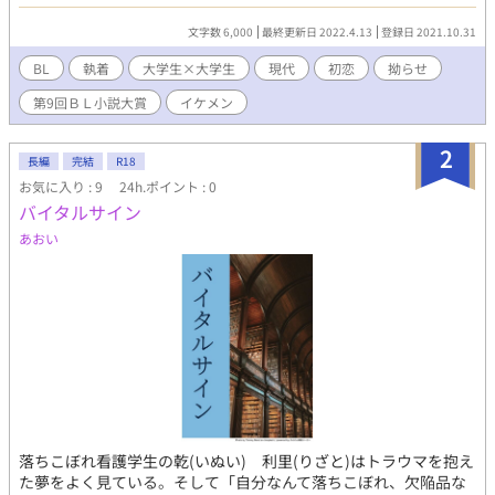
話を目指しております。 本編中にエロはないと思います。 第9回
BL大賞にエントリー中です。 よろしくお願いします。
文字数 6,000
最終更新日 2022.4.13
登録日 2021.10.31
BL
執着
大学生×大学生
現代
初恋
拗らせ
第9回ＢＬ小説大賞
イケメン
2
長編
完結
R18
お気に入り : 9
24h.ポイント : 0
バイタルサイン
あおい
落ちこぼれ看護学生の乾(いぬい) 利里(りざと)はトラウマを抱え
た夢をよく見ている。そして「自分なんて落ちこぼれ、欠陥品な