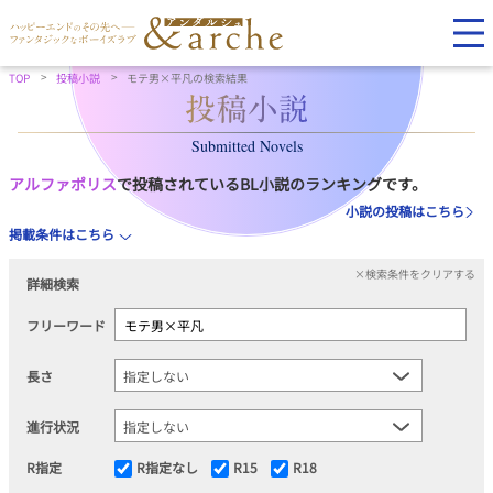
TOP
投稿小説
モテ男×平凡の検索結果
Submitted Novels
アルファポリス
で投稿されているBL小説のランキングです。
小説の投稿はこちら
掲載条件はこちら
×検索条件をクリアする
詳細検索
フリーワード
長さ
進行状況
R指定
R指定なし
R15
R18