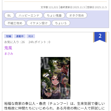
定） 【あらすじ】 自他共に認める容姿の持ち主である三条亜月
は、 醜いものとオタクが大っ嫌いな我儘男子。 そんな亜月にふり
文字数 121,021
最終更新日 2025.11.5
登録日 2025.11.5
かかる災難と恋の行方は・・・！？っていうｗ ありふれた、ド定
番の組み合わせですが、よろしかったらどうぞ♪
BL
ハッピーエンド
ちょい鬼畜
オタク攻め
不細工攻め
イケメン受け
ちょいＳ
2
短編
連載中
R18
お気に入り : 26
24h.ポイント : 0
鬼風
まさみ
裕福な商家の奉公人・春虎（チュンフー）は、生来気弱で優しい
性格故に仲間たちにいじめられ、ある月夜の晩に一人で肝試しに