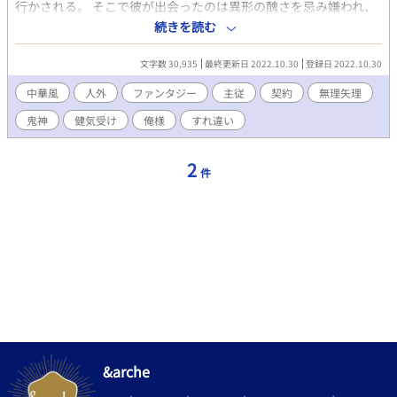
行かされる。 そこで彼が出会ったのは異形の醜さを忌み嫌われ、
廟に封じられていた不可思議な鬼神だった。 春虎と彼によって鬼
続きを読む
風（クイフェイ）と名付けられた鬼神は主従の契約を交わし、新
しい日々が始まるのだが……。 絶対に素顔を見せないミステリア
文字数 30,935
最終更新日 2022.10.30
登録日 2022.10.30
スな鬼神と健気な奉公人の主従BL。 （中華ファンタジー／人外／
鬼神×奉公人／不細工攻め×健気受け） イラスト：ごまだれはま
中華風
人外
ファンタジー
主従
契約
無理矢理
ち（@gomadarehamachi）様
鬼神
健気受け
俺様
すれ違い
2
件
&arche