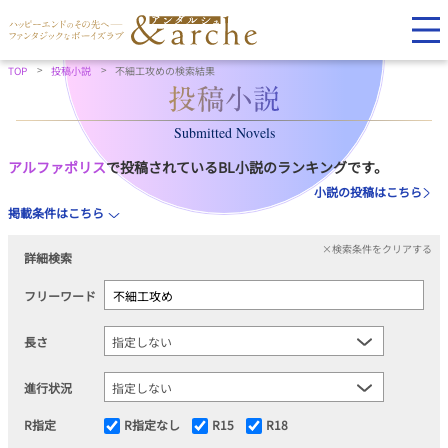
TOP
投稿小説
不細工攻めの検索結果
Submitted Novels
アルファポリス
で投稿されているBL小説のランキングです。
小説の投稿はこちら
掲載条件はこちら
×検索条件をクリアする
詳細検索
フリーワード
長さ
進行状況
R指定
R指定なし
R15
R18