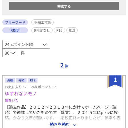
フリーワード
不細工攻め
R指定
R指定なし
R15
R18
件
2
件
1
長編
完結
R18
お気に入り : 2
24h.ポイント : 7
ゆずれないモノ
優ちいた
【過去作品】２０１２～２０１３年にかけてホームページ（当
時）で連載していたものです（駄文）。２０１５年にpixivに投
稿。かなり文章が酷いです。一応校正終わりましたが、誤字や表
現の誤りのご指摘大歓迎です。（いずれ自分でコミカライズ予
続きを読む