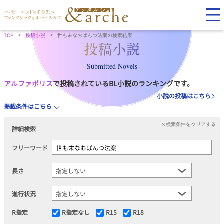
TOP
投稿小説
世も末なおぱんつ法案の検索結果
Submitted Novels
アルファポリス
で投稿されているBL小説のランキングです。
小説の投稿はこちら
掲載条件はこちら
×検索条件をクリアする
詳細検索
フリーワード
長さ
進行状況
R指定
R指定なし
R15
R18