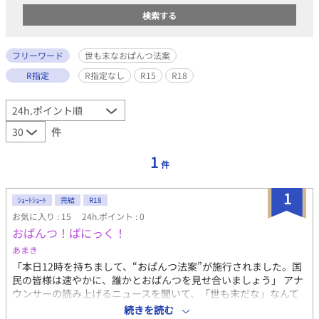
フリーワード
世も末なおぱんつ法案
R指定
R指定なし
R15
R18
件
1
件
1
ｼｮｰﾄｼｮｰﾄ
完結
R18
お気に入り : 15
24h.ポイント : 0
おぱんつ！ぱにっく！
あまき
「本日12時を持ちまして、“おぱんつ法案”が施行されました。国
民の皆様は速やかに、誰かとおぱんつを見せ合いましょう」 アナ
ウンサーの読み上げるニュースを聞いて、「世も末だな」なんて
呟いていた咲良千弦(さくらちずる)。その法案によると、連続4日
続きを読む