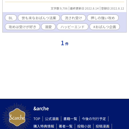
間誰ともパンツを見せ合わないと罰金が課せられるそうで―……
しょうがねーから明日職場でトイレのついでに誰かに見てもらお
文字数 9,706
最終更新日 2022.8.14
登録日 2022.8.12
うかと呑気に構える受けと、この法案に乗っかってあわよくば好
きな男を物にしたい攻めの、おぱんつを挟んだせめぎ合いラブお
BL
世も末なおぱんつ法案
流され受け
押しの強い攻め
ぱんつストーリー。 ❀深山恐竜様と五四餡の共同企画「おぱんつ
攻めは受けが好き
溺愛
ハッピーエンド
#おぱんつ企画
企画」参加作品です(2作目) ❀1作目とはかなりかけ離れた内容に
なっています(多分) ❀色々ふんわり設定です。お手柔らかに。
1
件
&arche
TOP
公式漫画
書籍一覧
今後の刊行予定
購入特典情報
著者一覧
投稿小説
投稿漫画