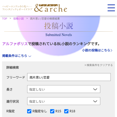
TOP
投稿小説
両片思い/恋愛の検索結果
Submitted Novels
アルファポリス
で投稿されているBL小説のランキングです。
小説の投稿はこちら
掲載条件はこちら
×検索条件をクリアする
詳細検索
フリーワード
長さ
進行状況
R指定
R指定なし
R15
R18