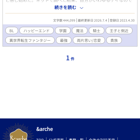
と感じ始めた。ネットで調べた結果、自分がいわゆるゲイなので
はないかとの結論に至った。同級生や友人のことを好きになる
続きを読む
も、それを伝える勇気が出なかった。 そうこうしているうちに、
俺にはカミングアウトをする勇気がなく、こうして三十歳までゲ
文字数 444,099
最終更新日 2026.7.4
登録日 2023.4.30
イであることを隠しながら独身のままである。周りからはなぜ結
婚しないのかと聞かれるが、その追及を気持ちを押し殺しながら
BL
ハッピーエンド
学園
魔法
騎士
王子と側近
躱していく日々。俺は幸せになれるのだろうか………。 そんな
異世界転生ファンタジー
最強
両片思い/恋愛
貴族
日々の中、襲われている女性を助けようとして、腹部を刺されて
しまった。そして、同性婚が認められる、そんな幸せな世界への
転生を祈り静かに息を引き取った。 気が付くと、病弱だが高スペ
1
件
ックな身体、アース・ジーマルの体に転生した。病弱が理由で思
うような生活は送れなかった。しかし、それには理由があっ
て………。 それから、偶然一人の少年の出会った。一目見た瞬間
から恋に落ちてしまった。その少年は、この国王子でそして、俺
は側近になることができて………。 魔法と剣、そして貴族院など
王道ファンタジーの中にBL要素を詰め込んだ作品となっておりま
す。R指定は本当の最後に書く予定なので、純粋にファンタジーの
世界のBL恋愛(両片思い)を楽しみたい方向けの作品となっており
ます。
&arche
TOP
公式漫画
書籍一覧
今後の刊行予定