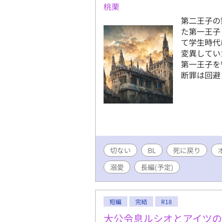
桃栗
第二王子の
た第一王子
て学生時代
変異してい
第一王子を
断罪は回避
切ない
BL
死に戻り
溺愛
長編(予定)
短編
完結
R18
大公令息ルシオとアイツ