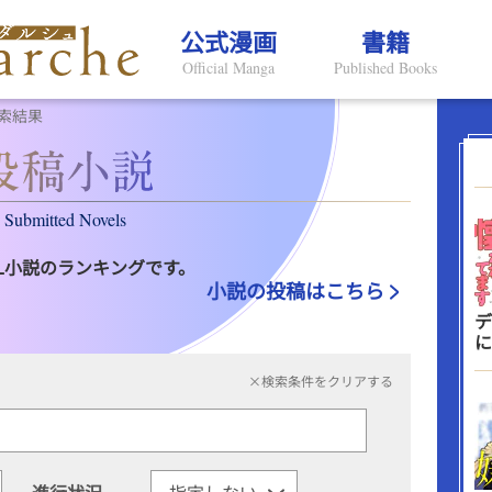
公式漫画
書籍
Official Manga
Published Books
索結果
Submitted Novels
L小説のランキングです。
小説の投稿はこちら
デ
に
×検索条件をクリアする
進行状況