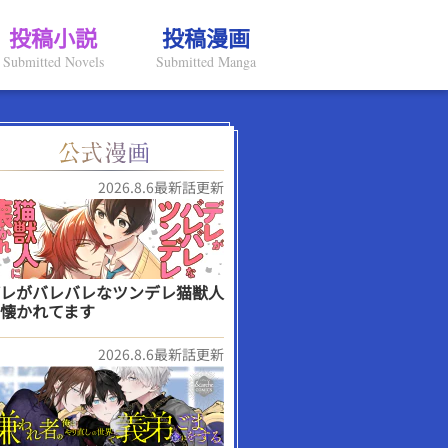
投稿小説
投稿漫画
Submitted Novels
Submitted Manga
2026.8.6最新話更新
レがバレバレなツンデレ猫獣人
懐かれてます
2026.8.6最新話更新