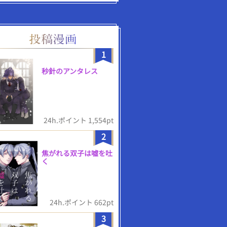
1
秒針のアンタレス
24h.ポイント 1,554pt
2
焦がれる双子は嘘を吐
く
24h.ポイント 662pt
3