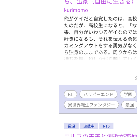
ら、出家（自由に生きる
kurimomo
俺がゲイだと自覚したのは、高
たのだが、高校生になると、「
果、自分がいわゆるゲイなので
好きになるも、それを伝える勇気
カミングアウトをする勇気がな
ら独身のままである。周りから
持ちを押し殺しながら躱していく
な日々の中、襲われている女性を
て、同性婚が認められる、そん
た。 気が付くと、病弱だが高ス
病弱が理由で思うような生活は
て………。 それから、偶然一人
BL
ハッピーエンド
学園
まった。その少年は、この国王
異世界転生ファンタジー
最強
魔法と剣、そして貴族院など王道
っております。R指定は本当の最
のBL恋愛(両片思い)を楽しみた
長編
連載中
R15
エルフの王子と側近が恋