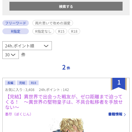
フリーワード
両片思いで攻めの溺愛
R指定
R指定なし
R15
R18
件
2
件
1
長編
完結
R18
お気に入り : 3,408
24h.ポイント : 142
【完結】異世界で出会った戦友が、ゼロ距離まで迫って
くる！ ～異世界の堅物皇子は、不具合転移者を手放せ
ない～
墨尽（ぼくじん）
書籍情報