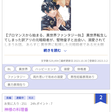
【ブロマンスから始まる、異世界ファンタジーBL】 異世界転生し
てしまった訳アリの元暗殺者が、堅物皇子と出会い、溺愛されて
しまうお話。 あらすじ 異世界に転移した元暗殺者である光太朗
は、戦場で国の皇子リーリュイと出会う 二人は妙に馬が合い、戦
続きを読む
友と認め合うほどの仲になった なんだかんだあって離れ離れにな
った後、再会したリーリュイが何だかおかしい 戦友の距離感っ
文字数 529,494
最終更新日 2023.10.30
登録日 2023.3.2
て、どれくらい？こんなに近いのか？ そんなこんなで光太朗に執
着する聖魔導士まで現れて、ますます事態はこじれていく 戦友の
BL
異世界
ハッピーエンド
溺愛
体格差
距離感が掴めないまま二人は絆を深めていくも、光太朗には二人
ファンタジー
両片思いで攻めの溺愛
男性妊娠表現あり
の恋路を邪魔するほどの、隠された過去があった 戦友の壁を打ち
破る堅物皇子リーリュイ × 無自覚無鉄砲な光太朗の じれじれな
暴力表現在り
恋のお話 ※ご注意 〇二人が恋に落ちるのはかなり先です。それま
では両片思いのようなじれじれが続きます。 〇ファンタジー色が
2
強い作品です。 〇受けの光太朗は、ずっと強気です。やんちゃ
長編
連載中
R18
（２５歳→３０歳）な強気。 〇性描写もずっとずっと先になりま
お気に入り : 251
24h.ポイント : 7
すが、１８禁タグは初めから付けておきます。 〇男性妊娠表現あ
神様の料理番
りです！苦手な方は避けましょう 〇かなりの長編です！！ 感想の