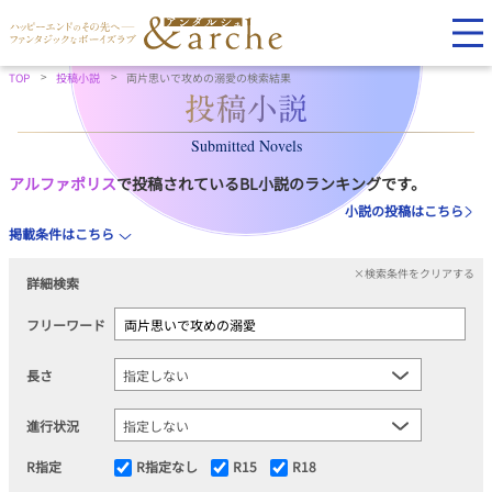
TOP
投稿小説
両片思いで攻めの溺愛の検索結果
Submitted Novels
アルファポリス
で投稿されているBL小説のランキングです。
小説の投稿はこちら
掲載条件はこちら
×検索条件をクリアする
詳細検索
フリーワード
長さ
進行状況
R指定
R指定なし
R15
R18