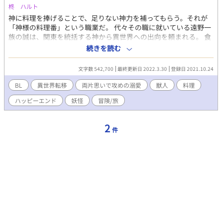
柊 ハルト
返信は遅くなりますが、毎回噛み締めながら読んでいます。あり
がとうございます。
神に料理を捧げることで、足りない神力を補ってもらう。それが
「神様の料理番」という職業だ。 代々その職に就いている遠野一
族の誠は、関東を統括する神から異世界への出向を頼まれる。 食
文化だけはほぼ忠実に再現した中世ヨーロッパ時代調の、剣と魔
続きを読む
法のテンプレ世界だと言うが、その世界の創造神であるルシリュ
ーリクへの心象は最悪に近い。 いざ降り立ってみると"約束"が違
文字数 542,700
最終更新日 2022.3.30
登録日 2021.10.24
う。どこが大神殿だ、森の中じゃねぇか！と毒を吐く誠の姿は狐
に戻っていて…？ 更に出会った狼獣人のアレクセイは、最初から
BL
異世界転移
両片思いで攻めの溺愛
獣人
料理
距離が近い。しかし、自身の出生や一族の秘密のことがあるの
ハッピーエンド
妖怪
冒険/旅
で、恋なんてどうでもいい誠。 突き放したいのに、アレクセイの
腕からは逃れられない。もしかして、これが番いというものなの
か？ これは、パティシエである遠野誠がアレクセイを尻に敷きつ
2
件
つ、何やかんやスイーツを作って一攫千金を狙うのではなく、互
いの心を狙うハートフルでソウルフルな旅日誌に近い物語である
(意訳)。 ムーンライトノベルズさんでも公開中です。