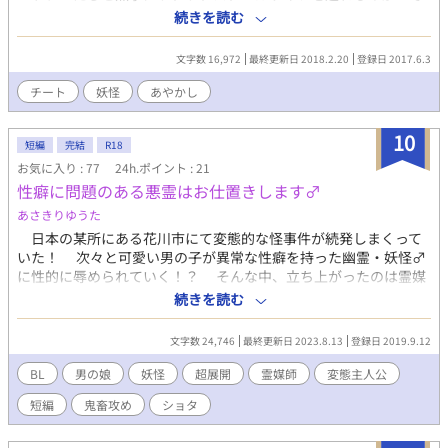
して鈍感＆天然主人公はみんなの隠された... 訂正、意外とオープ
続きを読む
ンな恋心に気付くのだろうか。
そして誰も知らない主人公の秘密が今あ
文字数 16,972
最終更新日 2018.2.20
登録日 2017.6.3
かされる。 主人公総愛されで、チートな部分もあります。 批判と
かはやめてください。ガラスのハートが砕け散っちゃうので。
チート
妖怪
あやかし
10
短編
完結
R18
お気に入り : 77
24h.ポイント : 21
性癖に問題のある悪霊はお仕置きします♂
あさきりゆうた
日本の某所にある花川市にて変態的な怪事件が続発しまくって
いた！ 次々と可愛い男の子が異常な性癖を持った幽霊・妖怪♂
に性的に辱められていく！？ そんな中、立ち上がったのは霊媒
師豪漢良！ 彼もまた男好きの性癖異常者かつド外道であった！
続きを読む
登場予定キャラ:花子さん、トンカラトン、ポンベロ、ドラキュラ
等 ※この作品はBLですが、Loveがなく、主人公が性欲のままに
文字数 24,746
最終更新日 2023.8.13
登録日 2019.9.12
悪霊をお仕置き♂する鬼畜です。イチャイチャはありません！
23.08.10 大分久々に一話更新しました。文量が増えたので二話に
BL
男の娘
妖怪
超展開
霊媒師
変態主人公
分割しました。他、お漏らししたショタ君のイメージ図も描いて
短編
鬼畜攻め
ショタ
小説に挿入してみました。ちなみに新作も今週中に投稿できるか
も？というか、ふざけんな！とお怒りうけそうな作品にお気に入
りありすぎでねえすか？お気に入りはずしてもいいのよ？