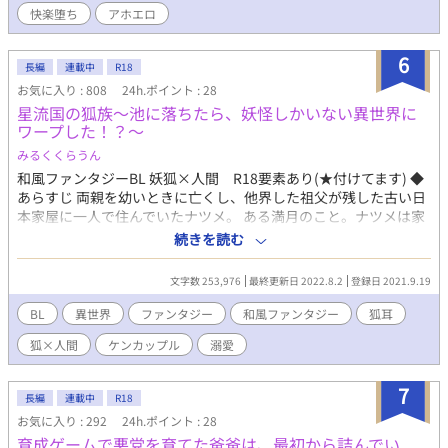
快楽堕ち
アホエロ
6
長編
連載中
R18
お気に入り : 808
24h.ポイント : 28
星流国の狐族〜池に落ちたら、妖怪しかいない異世界に
ワープした！？〜
みるくくらうん
和風ファンタジーBL 妖狐×人間 R18要素あり(★付けてます) ◆
あらすじ 両親を幼いときに亡くし、他界した祖父が残した古い日
本家屋に一人で住んでいたナツメ。 ある満月のこと。ナツメは家
にある池の鯉に餌をあげると、誤って池に落ち、魑魅魍魎しかい
続きを読む
ない世界の”星流国“へとワープした。そこで出会った狐族、“九尾
隊”と出会ったナツメは、強力な“黒妖怪”と戦う力を持っているこ
文字数 253,976
最終更新日 2022.8.2
登録日 2021.9.19
とに気付き、九尾隊の首領・アサヒを救うために命を賭ける。 ◆
主人公 五十嵐 夏明(ナツメ) 華奢で白く、大人しくしていれば可
BL
異世界
ファンタジー
和風ファンタジー
狐耳
愛い顔だが、喋ると生意気で口が悪い。 透明感のある紺色の髪
狐×人間
ケンカップル
溺愛
と、夜空のような藍色の瞳の色を持つ普通の人間だが、魑魅魍魎
の世界では特殊な能力を発揮する。 〜星流国・翠緑の地〜 ◆九尾
隊(狐の妖怪) アサヒ 九尾隊の若き首領。 九つの尾を持つ狐の中で
7
長編
連載中
R18
は最強部類の妖狐で、銀色の長髪と金色の瞳を持つ容姿端麗な見
お気に入り : 292
24h.ポイント : 28
た目だが、口が悪く、素直になれない性格。 九尾隊を率いて“翠
育成ゲームで悪党を育てた爸爸は、最初から詰んでい
緑の地”を治めることが使命だが、突如星流国に“黒妖怪”が多発し