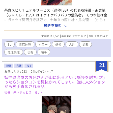
茶倉スピリチュアルサービス（通称TSS）の代表取締役・茶倉練
（ちゃくら・れん）はイケイケバリバリの霊能者。 その本性は金
にガメツイ関西弁守銭奴で、十年来の腐れ縁・烏丸理一（からす
ま・りいち）を馬車馬の如くこき使っていた。 昔馴染みの修験
続きを読む
者・煤祓正（すすはら・せい）に会うため久しぶりに十江村を訪
れた茶倉は、個人的に因縁ある正の息子・玄（げん）と再会を果
文字数 111,345
最終更新日 2023.6.15
登録日 2023.4.21
たす。 茶倉と玄は十五年前「稚児の戯」と呼ばれる術者の子弟の
技比べに参加した間柄だが、玄は自分を下し、勝利を掴んだ茶倉
BL
霊姦体質
ホラー
妖怪
人外
調教
を恨んでいた。 一方十江村では、祭りの日に開催される稚児行列
無理矢理
伝奇
触手
で神隠しが起きていた。 正と共に山奥で修行していた茶倉は、嘗
て消えた稚児たちが戯れる現場に出くわし、神隠しのカラクリを
看破するのだが……。 （ホラー/ミステリー/触手/人外/異種姦/凌
21
短編
完結
R18
辱/無理矢理/SМ/調教/執着/関西弁/誘い受け） ※時系列的には
お気に入り : 233
24h.ポイント : 7
「死神問答」と「憑依狂言」の間。東北で修行中の茶倉の話で
妖怪退治屋のお兄さんが山に出るという妖怪を討ちに行
す。 ※浮気描写有りなので注意。茶倉が受けに回っています。 表
ったらショタコンを見抜かれてしまい、逆に人外ショタ
紙：ｶﾂﾊｼ（@katsuhashi_TW）様 挿絵：甘夜にふる
から触手責めされる話
（@amayo2_full）様
松任 来（まっとう らい）