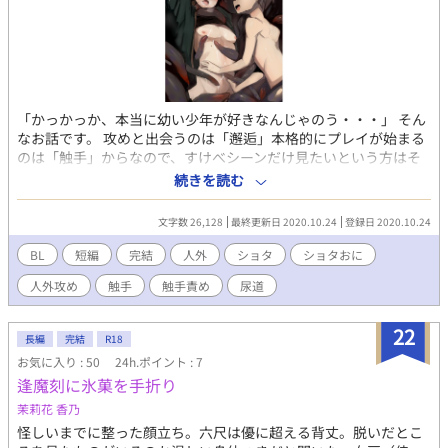
「かっかっか、本当に幼い少年が好きなんじゃのう・・・」 そん
なお話です。 攻めと出会うのは「邂逅」本格的にプレイが始まる
のは「触手」からなので、すけべシーンだけ見たいという方はそ
こまで飛ばしてください。昔からなぜか結婚に気が乗らない妖怪
続きを読む
退治屋のお兄さんが、人に化けるという妖怪を退治しに山に行っ
た、という情報だけ分かっておけば大丈夫だと思います。 もうエ
文字数 26,128
最終更新日 2020.10.24
登録日 2020.10.24
ロすぎて素晴らしすぎる表紙絵は し様
（https://www.pixiv.net/users/30833339）が描いてくださいま
BL
短編
完結
人外
ショタ
ショタおに
した。本当にありがとうございます！そもそも触手ショタという
人外攻め
触手
触手責め
尿道
概念を与えてくださったのもし様だったり・・・心から感謝して
ますっ！ 慣れない文体、初めての時代物（なんちゃって要素が強
すぎますが）、初めての触手モノ・・・とめちゃくちゃ頑張って
22
長編
完結
R18
書きました・・・これ完成しないかもしれないと何度も心が折れ
お気に入り : 50
24h.ポイント : 7
かけたので、ぜひ一言でもいいので感想が欲しいです！本当に一
逢魔刻に氷菓を手折り
言だけでもすごく喜ぶので、どうぞよろしくお願いします！ 追
記：し様が描いてくださったキャラデザ案です！あまりに良すぎ
茉莉花 香乃
てこれも見てもらわないともったいなさすぎる…！と思ったので
怪しいまでに整った顔立ち。六尺は優に超える背丈。脱いだとこ
掲載させていただきました！デフォルトモードの葉助くん、ぜひ