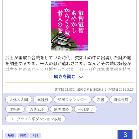
武士が国取り合戦をしていた時代、突如山の中に出現した謎の城
を調査するため、一人の忍が遣わされた。なんとその城は妖怪が
城主を務めるからくり城だったのだ。忍─刃介は無事情報を持ち
帰ることが出来るのか！？ というガチムチ妖怪人外ボス×NINJA
続きを読む
のエロトラップダンジョンもどき小説です。多分四天王とか出ま
す。 頭を空っぽにして読んで頂きたいです。
文字数 53,832
最終更新日 2026.8.5
登録日 2026.5.20
人外×人間
異種族
和風ファンタジー
忍者
特殊性癖
体格差
ガチムチ
筋肉攻め
平凡受け
ローグライク系ダンジョン攻略
3
短編
完結
R18