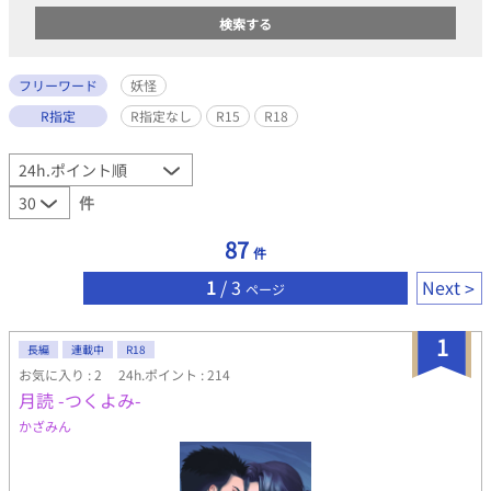
フリーワード
妖怪
R指定
R指定なし
R15
R18
件
87
件
1
/ 3
Next
ページ
1
長編
連載中
R18
お気に入り : 2
24h.ポイント : 214
月読 -つくよみ-
かざみん