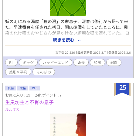
妖の町にある湯屋「狸の湯」の末息子、深春は修行から帰って来
た。早速番台を任された初日、開店準備をしていたところに、馴
染の化け猫のおやじさんが見かけない綺麗な狐を連れていた。 白
(ビャク：狐)×深春(ミハル：狸)です。絆される話です。 ムーンラ
続きを読む
イトノベルズからの転載です。
文字数 22,526
最終更新日 2026.3.7
登録日 2026.3.6
BL
ギャグ
ハッピーエンド
妖怪
和風
溺愛
美形×平凡
ほのぼの
25
長編
完結
R15
お気に入り : 19
24h.ポイント : 7
生臭坊主と不肖の息子
ルルオカ