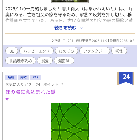
2025/11/9→完結しました！ 春川衛人（はるかわえいと）は、山
奥にある、亡き祖父の家を守るため、家族の反対を押し切り、移
住計画を立てていた。 ある日、古民家同然の祖父の家の掃除と遺
品整理をするため、十日間の休暇をとることに。 ところが、誰も
続きを読む
いないはずの家には、人影が。 その正体は、仙狸（せんり）とい
うあやかしと、人間の間に生まれたハーフの男、猫田千里（ねこ
文字数 171,294
最終更新日 2025.11.9
登録日 2025.10.3
たせんり）だった。 千里は、親譲りのあやかしの力をわずかに受
け継いでいる半妖。たくましい体に、美しい容姿をしていたが、
BL
ハッピーエンド
ほのぼの
ファンタジー
妖怪
気が弱く、それでいて無意識、無差別的に人を魅了し、惑わせて
世話焼き攻め
溺愛
濃密BL
しまうという悩みを抱えていた。 一方で衛人は、恋愛そのものに
トラウマを抱え、心にしこりを抱えている。 居場所のない千里を
突っぱねることができない衛人は、安易な考えで、ひとまず祖父
24
短編
完結
R18
の家に置いてやることに。しかし、千里と過ごすうち、彼の色気
お気に入り : 12
24h.ポイント : 7
と妖艶な魅力に急激に惹かれ、惑わされていく。 これは千里のま
狸の湯に煮込まれた狐
やかしか。それとも恋か……。 そして、「人間を好きになったこ
とがない」千里の本当の気持ちは――？ 初恋にしこりを抱えた青
ザ
年、衛人と、人間社会で居場所を見つけられない半妖、そして山
の妖たちが送る、ちょっと和風な現代ファンタジーBLです。