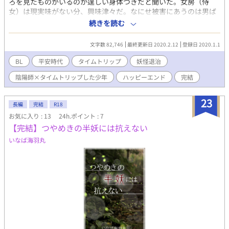
ろを見たものがいるのか逞しい身体つきだと聞いた。女房（侍
ご覧下さい！ ショタもお兄さんも女の子も、えちえちイラストも
女）は現実味がない分、興味津々だ。なにせ被害にあうのは男ば
ほのぼの系も全部尊すぎるし様を皆で推そう！
かり。中には女が、わたしも抱かれたと自慢するらしいがその信
続きを読む
https://www.pixiv.net/artworks/84447730 触手に脱がされちゃ
憑性はない。 〈氷の君〉 言葉を発せず、触れる手は夏でも氷のよ
うから見えないというのに、すごく丁寧に服のデザインしてくだ
うに冷たい。それはその妖怪に付いた名だった。 ーー本文よりー
さって、本当にし様ありがとうございます…(土下座)(ここで言う
文字数 82,746
最終更新日 2020.2.12
登録日 2020.1.1
ー 現代から平安時代へタイムトリップした少年と青年陰陽師が美
な)葉助の後ろの束ねた髪、本当に私のツボです…涙
貌の妖怪を退治する物語 ！！注意！！ ⚫︎「陰陽師」と云う単語だ
BL
平安時代
タイムトリップ
妖怪退治
けで覗いて下さった方は、ご注意下さい。こちら、BL小説です 陰
陰陽師×タイムトリップした少年
ハッピーエンド
完結
陽道の事はあまり無い、もしくは私の妄想だと思って下さい。独
自の術などあるかもしれません。敢えて、タグの登録はしてませ
んが、うっかり辿り着いた方は、躊躇わずにバックお願いします
23
長編
完結
R18
⚫︎攻めが受けに出会うまでは、ちょっぴり酷い奴でした ⚫︎一度だ
お気に入り : 13
24h.ポイント : 7
けですが、攻守逆転します ご注意くださいm(_ _)m 『撫子の華が
【完結】つやめきの半妖には抗えない
咲く』
https://www.alphapolis.co.jp/novel/331526219/575244443の約
いなば海羽丸
十年後の物語です 主人公や主要な人物は前作には登場していませ
ん。なので、前作を読まなくてもわかるように書くつもりです
が、お時間が有る方は拙作『撫子の華が咲く』を先にお読み頂け
ると幸いです 他サイトにも公開しています