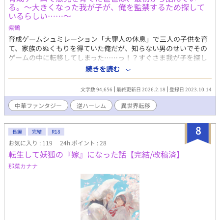
る。～大きくなった我が子が、俺を監禁するため探して
退治する日々を送っている。 ナツメを徐々に溺愛していく。 シ
いるらしい……～
キ・・・九尾隊の四天王。見た目に反し物腰が柔らかく心優しい
性格だが、高い戦闘能力を誇る。 クレナイ・・・九尾隊の四天
紫鶴
王。アサヒを息子のように思う赤毛の美しき妖狐。 シュラ・・・
育成ゲームシュミレーション「大罪人の休息」で三人の子供を育
アサヒに拾われた。性根は優しいが、口の悪さが似てしまい勘違
て、家族のぬくもりを得ていた俺だが、知らない男のせいでその
いされることが多い。 サイカ・・・アサヒに拾われた。シュラの
ゲームの中に転移してしまった……っ！？すぐさま我が子を探し
妹で、予知夢を見る特殊能力がある。人見知りだがナツメにはす
に行きたいが、何故か知らぬ間に妖怪退治をする道士として宮廷
続きを読む
ぐ懐く。 ※キャラへの質問あれば、お気軽に質問してください！
直属の組織『映月』に属することに！！その上、そこで大きくな
キャラがお答えします！
った我が子と再会したのだが、どうやら彼らは俺を見つけ次第監
文字数 94,656
最終更新日 2026.2.18
登録日 2023.10.14
禁しようと目論んでいるようで……。ばれたら終わる。だから俺
は爸爸（パパ）だと気付かれないように彼らを見守ることにした
中華ファンタジー
逆ハーレム
異世界転移
のだが、監禁されて終わるかも。我が子といえど、怖いものは怖
い！！誰か俺を助けてくれ！！ ムーンライトノベルズにも連載中
8
長編
完結
R18
お気に入り : 119
24h.ポイント : 28
転生して妖狐の『嫁』になった話【完結/改稿済】
那菜カナナ