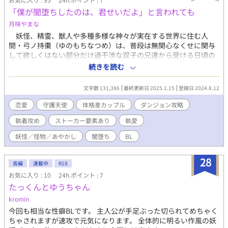
体Verどちらにも行為シーンが存在します。 ※表紙イラストはあニ
「僕が闇堕ちしたのは、君せいだよ」と言われても
キさんに描いていただきました！ あニキさん、誠にありがとうご
月咲やまな
ざいます！！
妖怪、精霊、獣人や多種多様な神々が実在する世界に住む人
間・弓ノ持棗（ゆのもちなつめ）は、普段は無関心なくせに関与
して欲しくはない部分だけ過干渉な双子の兄達から受ける日頃の
扱いにうんざりしていた。兄達のせいで三度に渡りアルバイト先
続きを読む
をクビになり、棗は『一人で生きていこう』と決意。家を出て、
収入源を世界中に出現している“ダンジョン”に求めた。だが開始
文字数 131,386
最終更新日 2025.1.15
登録日 2024.8.12
五分で突如最下層に転移してしまい、ラスボスらしき追尾者と遭
遇。『殺される！』と棗は思っていたのに、何故か追尾者から
恋愛
守護天使
体格差カップル
ダンジョン攻略
『ずっと君に認知されたかった』的な事を言われ、最終的にはダ
執着攻め
ストーカー要素あり
執愛
ンジョンの外にまで着いて来た挙句に「お嫁さん」と呼ばれる羽
目になってしまった。 ○執着心強めで闇堕ち済みの守護“堕”天
妖怪／怪物／あやかし
闇堕ち
BL
使さんとの恋愛モノ。 ○ちょっとえっちな小説の予定です。
【関連作品】 ショタ神様はあくまで『推し』です！
28
長編
連載中
R18
お気に入り : 10
24h.ポイント : 7
たっくんとゆうちゃん
kromin
今回も相当な性癖BLです。 主人公が手足ぶった切られてめちゃく
ちゃされますが速攻で元気になります。 全体的に明るい作風の妖