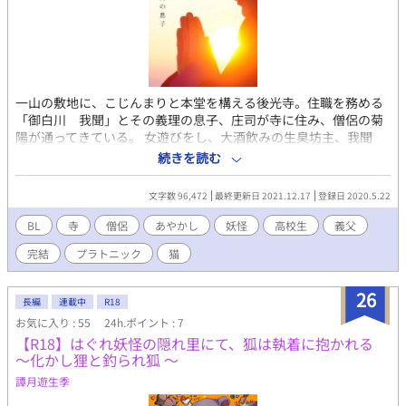
一山の敷地に、こじんまりと本堂を構える後光寺。住職を務める
「御白川 我聞」とその義理の息子、庄司が寺に住み、僧侶の菊
陽が通ってきている。 女遊びをし、大酒飲みの生臭坊主、我聞
が、ほとんど仕事をしない代わりに、庄司と菊陽が寺の業務に当
続きを読む
たる日々。たまに、我聞の胡散臭い商売の依頼主がきて、それを
皮切りに、この世ならざるものが、庄司の目に写り・・・。 生臭
文字数 96,472
最終更新日 2021.12.17
登録日 2020.5.22
で物臭な坊主と、その義理の息子と、寺に住みつく、あやかしが
関わってくるBL小説。BLっぽくはないけど、こんこんのセクハラ
BL
寺
僧侶
あやかし
妖怪
高校生
義父
発言多発や、後半に描写がでてくるの、ご注意。R15です。 「河
完結
プラトニック
猫
童がいない人の哀れ」はべつの依頼の小話になります。
26
長編
連載中
R18
お気に入り : 55
24h.ポイント : 7
【R18】はぐれ妖怪の隠れ里にて、狐は執着に抱かれる
～化かし狸と釣られ狐 ～
譚月遊生季