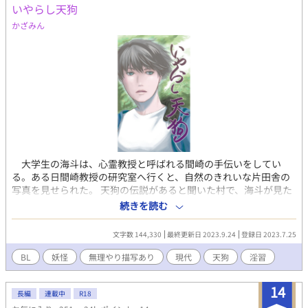
いやらし天狗
かざみん
大学生の海斗は、心霊教授と呼ばれる間崎の手伝いをしてい
る。ある日間崎教授の研究室へ行くと、自然のきれいな片田舎の
写真を見せられた。 天狗の伝説があると聞いた村で、海斗が見た
ものとは・・・ 海斗へおそいかかる魔の手、逃れることはできる
続きを読む
のか！？オカルト＆フォークステイル オブ ザ テング！ 宿の主人
の過去話「穂波編」も掲載してます。こちらはオカルト要素は薄
文字数 144,330
最終更新日 2023.9.24
登録日 2023.7.25
く、村人や富岡との出会いが中心です。 ※この物語に登場する人
物、名、団体、場所はすべてフィクションです。 レイプなどモラ
BL
妖怪
無理やり描写あり
現代
天狗
淫習
ルに反した描写もありますが、決して推奨しておりません。後
半、死に関するセンシティブな内容を含む話もありますのでご注
14
意ください。 ⓒ2023 Kazamidori 盗用・無断転載は禁止してい
長編
連載中
R18
ます。