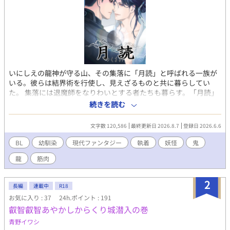
いにしえの龍神が守る山、その集落に「月読」と呼ばれる一族が
いる。彼らは結界術を行使し、見えざるものと共に暮らしてい
た。 集落には退魔師をなりわいとする者たちも暮らす。「月読」
を継いだアキラには九郎という幼なじみがいた。成長するにつれ
続きを読む
て複雑になっていく環境。アキラは運命に翻弄され、周囲の男た
ちもまたアキラに翻弄される。彼らは自身の運命をどのように乗
文字数 120,586
最終更新日 2026.8.7
登録日 2026.6.6
り越えて行くのか！？ 神と妖と人、御山へ住むもの達が織りなす
物語。 体格の良い主人公が受けです。妖怪バトルあり、修行あ
BL
幼馴染
現代ファンタジー
執着
妖怪
鬼
り、エロあります。怪我の描写もあるので血が苦手な方はご注意
龍
筋肉
ください。爽やかではないギャグ要素も出てきます。 エローな描
写のページは※マーク表示しています。 2022年に書いた小説の改
稿版です。 ※この物語に登場する人物、名、団体、場所はすべて
2
長編
連載中
R18
フィクションです。 作品の表現上、モラルに反した描写もありま
お気に入り : 37
24h.ポイント : 191
すが決して推奨しておりません。 ⓒ2026 Kazamin 盗用・無断
叡智叡智あやかしからくり城潜入の巻
転載は禁止です。 Unauthorized copying or reproduction is
prohibited.
青野イワシ