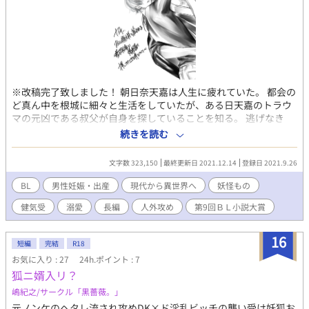
※改稿完了致しました！ 朝日奈天嘉は人生に疲れていた。 都会の
ど真ん中を根城に細々と生活をしていたが、ある日天嘉のトラウ
マの元凶である叔父が自身を探していることを知る。 逃げなき
ゃ。 俺の人生ここまでついてないなんて、まじでウケるんですけ
続きを読む
ど。 叔父の手から逃げるべく、求人広告片手にたどり着いた山
奥。住み込みバイトに一縷の望みを託したはずなのに、気がつい
文字数 323,150
最終更新日 2021.12.14
登録日 2021.9.26
たら百鬼夜行の化け物たちの里にいた！？ なんだこれ情報量が多
すぎる。 天嘉の目の前の美丈夫は、動揺する天嘉に優しく諭すよ
BL
男性妊娠・出産
現代から異世界へ
妖怪もの
うに言った。 「大丈夫、みんな気のいい奴らばかりさ。早速だが
健気受
溺愛
長編
人外攻め
第9回ＢＬ小説大賞
俺と契ってくれ。」 「いやちょっと意味がわからn」 人生の再ス
タートが大妖怪との結婚だなんて聞いていない。 理不尽が婚姻届
片手にやってきた！ チート天然大天狗、御嶽山総大将 蘇芳×訳
16
短編
完結
R18
あり勤労ヤンキー朝日奈天嘉 ギャグあり、シリアスあり、例にも
お気に入り : 27
24h.ポイント : 7
漏れず男性妊娠有りのハッピー子育て和風ファンタジー 試し読み
狐ニ婿入リ？
でブクマしてくださった方が一定数いらっしゃったので、この度
めでたく執筆する事にしました。（イエーイ） 試し読みはその後
嶋紀之/サークル「黒薔薇。」
のお話になっていますので、そちらから読んでも大丈夫です。 男
元ノンケのヘタレ流され攻めDK×ド淫乱ビッチの襲い受け妖狐お