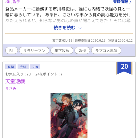
梅村香子
書籍情報
食品メーカーに勤務する市川尋史は、誰にも内緒で妖怪の覚と一
緒に暮らしている。 ある日、ささいな事から覚の読心能力を分け
あたえられると、知らない男の心の声が聞こえてきた！ それは尋
史を求める熱烈な恋する声で！？ 自分への情熱を宿した声に、サ
続きを読む
ラリーマンの日常は大混乱！ しかも、謎の男の正体はとんでもな
い奴だった！ という感じの恋する心の声に翻弄されるサラリーマ
文字数 63,419
最終更新日 2020.6.17
登録日 2020.6.12
ンのラブコメ風味な中編小説です。 相手の心の声の一部が分かっ
てしまうという特殊設定です。 よろしくお願いします！ 他サイト
BL
サラリーマン
年下攻め
妖怪
ラブコメ風味
様にも掲載しております。
20
長編
完結
R18
お気に入り : 78
24h.ポイント : 7
天童遊戯
まさみ