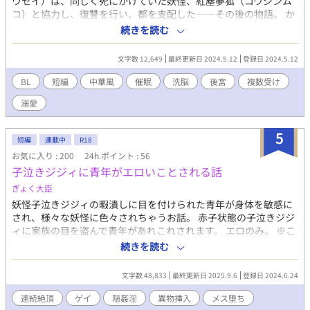
ウセイ）は、同じく死にかけていた妖怪、紅塵夢狐（コウジンム
コ）と協力し、復讐を行い、都を支配した――その後の物語。 か
つて都を治めていた賢帝、李煌泰（リコウタイ）は双星を弟であ
続きを読む
ると誤認し、皇帝の座を譲る。 李煌泰の右腕であった将軍趙英明
（ショウエイメイ）も双星に敗北し、後宮に囚われる。 そして、
文字数 12,649
最終更新日 2024.5.12
登録日 2024.5.12
双星の師匠である蘇望雲（ソボウウン）もまた……。 ＊攻め（荀
双星）に対し、受けが複数います。 ＊なんちゃって中華後宮BLな
BL
短編
中華風
催眠
洗脳
後宮
複数受け
ので、設定や言葉はガバガバですが、それでも楽しんでいただけ
溺愛
れば幸いです。
5
短編
連載中
R18
お気に入り : 200
24h.ポイント : 56
子泣きジジィに青年がエロいことされる話
ぎょく大臣
妖怪子泣きジジィの暇潰しに目を付けられた青年が身体を敏感に
され、様々な妖怪に色々されちゃうお話。 赤子状態の子泣きジジ
ィに家族の目を盗んで青年があれこれされます。 エロのみ。 ※こ
の物語はフィクションです。現実と物語の区別が付く方のみご観
続きを読む
覧下さい。
文字数 48,833
最終更新日 2025.9.6
登録日 2024.6.24
連続絶頂
ゲイ
隠姦淫
異物挿入
メス堕ち