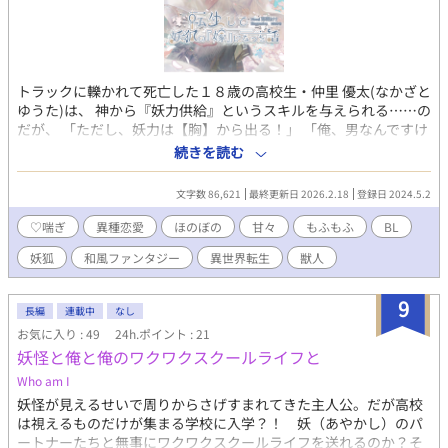
トラックに轢かれて死亡した１８歳の高校生・仲里 優太(なかざと
ゆうた)は、 神から『妖力供給』というスキルを与えられる……の
だが、 「ただし、妖力は【胸】から出る！」 「俺、男なんですけ
ど……？」 抗議する間もなく異世界へ。 転生早々、侍達から妖怪
続きを読む
と間違えられて命を狙われてしまう。 死を覚悟したその時――銀
髪の美しい妖狐・六花(りっか)に救われる。 『妖力供給』と『も
文字数 86,621
最終更新日 2026.2.18
登録日 2024.5.2
ふもふ』をきっかけに仲を深めた２人は、２週間後には結婚。 優
太は右も左も分からないながらも、 『里長』 兼 『妖狐の国の元
♡喘ぎ
異種恋愛
ほのぼの
甘々
もふもふ
BL
王太子』の妻としてガムシャラに奮闘していく。 ※他サイトでも
妖狐
和風ファンタジー
異世界転生
獣人
公開中です。 ★表紙イラストについて★ いちのかわ様に描いてい
ただきました！ 恐れ入りますが無断転載はご遠慮ください
m(__)m いちのかわ様へのイラスト発注のご相談は、 下記サイト
9
長編
連載中
なし
より行えます(=ﾟωﾟ)ﾉ https://coconala.com/services/248096
お気に入り : 49
24h.ポイント : 21
妖怪と俺と俺のワクワクスクールライフと
Who am I
妖怪が見えるせいで周りからさげすまれてきた主人公。だが高校
は視えるものだけが集まる学校に入学？！ 妖（あやかし）のパ
ートナーたちと無事にワクワクスクールライフを送れるのか？そ