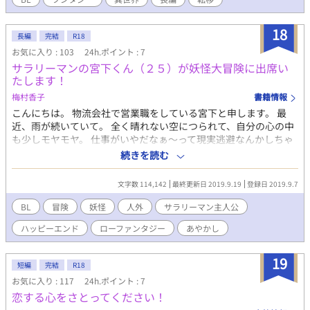
る事実に自身の存在が不安定になってしまう。志瑞也と黄怜の関
係、そして蒼万を含めた仲間達との出会い。各々が向き合うべき
18
事とは…。 ※この作品は『小説家になろう』グループの『ムーン
長編
完結
R18
ライトノベルズ』にも掲載しています。
お気に入り : 103
24h.ポイント : 7
サラリーマンの宮下くん（２５）が妖怪大冒険に出席い
たします！
梅村香子
書籍情報
こんにちは。 物流会社で営業職をしている宮下と申します。 最
近、雨が続いていて。 全く晴れない空につられて、自分の心の中
も少しモヤモヤ。 仕事がいやだなぁ～って現実逃避なんかしちゃ
ったり。 そんなある日の帰宅途中。 突然小さな辻に閉じ込められ
続きを読む
て、不気味な黒い影に襲われてしまったんです。 訳も分からない
まま絶望していると、茶色いモフモフが僕を救ってくれました。
文字数 114,142
最終更新日 2019.9.19
登録日 2019.9.7
助かったんだって喜んだのもつかの間、僕の命はあと七日だと宣
告されました。 僕が生きながらえるには、不老不死の霊力をもつ
BL
冒険
妖怪
人外
サラリーマン主人公
果実が必要らしくて――！！ そんなの知らないし、どこにあるっ
ハッピーエンド
ローファンタジー
あやかし
て言うんですか！？！？ 全く頭がついていかないけど、八日目の
朝日を見る為に……僕は果実を探す冒険に出発します！！！ 平凡
を極めたサラリーマン（２５）の雨の日妖怪アドベンチャーで
19
短編
完結
R18
す。 よろしくお願いします。
お気に入り : 117
24h.ポイント : 7
恋する心をさとってください！