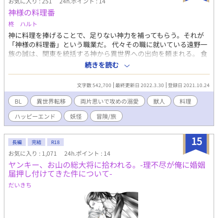
お気に入り : 251
24h.ポイント : 14
神様の料理番
柊 ハルト
神に料理を捧げることで、足りない神力を補ってもらう。それが
「神様の料理番」という職業だ。 代々その職に就いている遠野一
族の誠は、関東を統括する神から異世界への出向を頼まれる。 食
文化だけはほぼ忠実に再現した中世ヨーロッパ時代調の、剣と魔
続きを読む
法のテンプレ世界だと言うが、その世界の創造神であるルシリュ
ーリクへの心象は最悪に近い。 いざ降り立ってみると"約束"が違
文字数 542,700
最終更新日 2022.3.30
登録日 2021.10.24
う。どこが大神殿だ、森の中じゃねぇか！と毒を吐く誠の姿は狐
に戻っていて…？ 更に出会った狼獣人のアレクセイは、最初から
BL
異世界転移
両片思いで攻めの溺愛
獣人
料理
距離が近い。しかし、自身の出生や一族の秘密のことがあるの
ハッピーエンド
妖怪
冒険/旅
で、恋なんてどうでもいい誠。 突き放したいのに、アレクセイの
腕からは逃れられない。もしかして、これが番いというものなの
か？ これは、パティシエである遠野誠がアレクセイを尻に敷きつ
15
長編
完結
R18
つ、何やかんやスイーツを作って一攫千金を狙うのではなく、互
お気に入り : 1,071
24h.ポイント : 14
いの心を狙うハートフルでソウルフルな旅日誌に近い物語である
ヤンキー、お山の総大将に拾われる。-理不尽が俺に婚姻
(意訳)。 ムーンライトノベルズさんでも公開中です。
届押し付けてきた件について-
だいきち