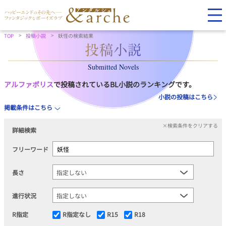
TOP
投稿小説
妖怪の検索結果
Submitted Novels
アルファポリス
で投稿されているBL小説のランキングです。
小説の投稿はこちら
掲載条件はこちら
×検索条件をクリアする
詳細検索
フリーワード
長さ
進行状況
R指定
R指定なし
R15
R18