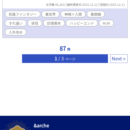
「ここに用がある」と言い張る。 名を失くしたと語る男は、袖寄
文字数 46,263
最終更新日 2025.12.21
登録日 2025.12.11
屋に盗まれたものがあると主張して宿中を探し回り始めた。 不審
に思ったレニは男を追い出そうとするが、ある事件をきっかけに
和風ファンタジー
異世界
神様×人間
異類婚
ついに衝突する。 やがて明らかになった男の正体——彼は、かつ
すれ違い
妖怪
記憶喪失
ハッピーエンド
M/M
て海辺の国を守っていた地主神だった。国は戦火で滅び、神は記
憶と力を奪われていたのだ。探しているのは失われた彼自身の
人外攻め
力。 レニは失せ物探しに協力することを決める。しかし、宝のう
ち一つがレニ自身に封印されていることが判明する。 レニは、神
に力を返すため、故郷の秘儀を行うことを提案する。一夜限りの
87
件
秘儀を通じて、二人は深い絆で結ばれた。 だが力を取り戻した神
の不穏な目的に気づいたレニは、再び彼と激しく対立することに
1
/ 3
Next
ページ
なる。 ※この作品は、ムーンライトノベルズ、エブリスタにも掲
載しています。
&arche