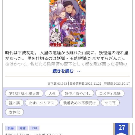
時代は平成初期。 人里の喧騒から離れた山間に、妖怪達の隠れ里
があった。 里を仕切るのは妖狐・玉葛銀狐(たまかずらぎんこ)。
彼はかつて、名だたる陰陽師の配下として都を飛び回った凄腕の
妖狐だった。 負傷で一線を退いたとはいえ、優れた霊力と神通力
続きを読む
により、里の妖怪達の尊敬と畏怖を集める銀狐。 そこに現れたの
は、かつての旧友である化け狸。名は形部貫八(ぎょうぶぬきは
文字数 63,563
最終更新日 2025.11.27
登録日 2023.10.17
ち)。豆狸だった彼は立派な大狸に成長し、故郷の四国からはるば
る銀狐を尋ねてきたのだという。 突然の旧友の来訪に、銀狐は焦
第13回BL小説大賞
人外
妖怪／あやかし
コメディ風味
る。 なぜなら貫八は、銀狐がひた隠しにしている「とある秘密」
狸×狐
たまにシリアス
執着攻め×不憫受け
ケモ耳
を知っており──？ 腹黒執着攻め狸×流され不憫受け狐のドタバ
タ妖怪BL開幕！ 狸が目指すは狐の嫁入り。狐が逃げ切るか、狸が
女体化
押し切るか。化かし合いの行方やいかに！？ ※今回は暴力描写、
流血表現がメインではありませんが、多少は含まれる予定です。
27
※妖怪モノの執着攻めなので、倫理的に問題がある描写も含まれ
長編
完結
R18
る可能性が高いです。 ※受けが女体化します。また、男体Verと女
お気に入り : 95
24h.ポイント : 7