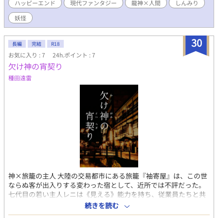
ハッピーエンド
現代ファンタジー
龍神×人間
しんみり
妖怪
30
長編
完結
R18
お気に入り : 7
24h.ポイント : 7
欠け神の宵契り
種田遠雷
神×旅籠の主人 大陸の交易都市にある旅籠『袖寄屋』は、この世
ならぬ客が出入りする変わった宿として、近所では不評だった。
七代目の若い主人レニは《見える》能力を持ち、従業員たちと共
に人外の客たちを受け入れ、小さいながらも独特の宿を切り盛り
続きを読む
してきた。 ある夜、巨大で険しい顔をした包帯姿の男が現れ、