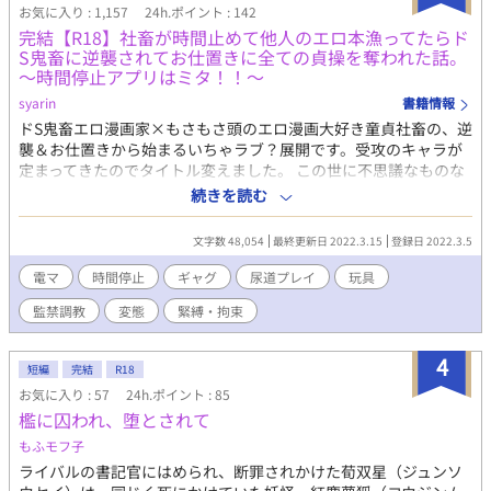
お気に入り : 1,157
24h.ポイント : 142
完結【R18】社畜が時間止めて他人のエロ本漁ってたらド
S鬼畜に逆襲されてお仕置きに全ての貞操を奪われた話。
～時間停止アプリはミタ！！～
syarin
書籍情報
ドS鬼畜エロ漫画家×もさもさ頭のエロ漫画大好き童貞社畜の、逆
襲＆お仕置きから始まるいちゃラブ？展開です。受攻のキャラが
定まってきたのでタイトル変えました。 この世に不思議なものな
ど何もない。幽霊も妖怪も、悪魔もちゃぁんと居る。ランプの魔
続きを読む
人も昔は居た。 最近の流行りはコレ、時間停止アプリだ。君も知
ってるだろ？ 時間停止アプリに姿を変えた魔人(疲れたアラサー女
文字数 48,054
最終更新日 2022.3.15
登録日 2022.3.5
に早く会いに行きたい)目線で語る時間停止系BＬです(o゜◇゜)ゝ
ギャグです。時間停止の使い方も色々おかしいです。エロは相変
電マ
時間停止
ギャグ
尿道プレイ
玩具
わらずオモチャが多めです。今回攻がエロ漫画家なんで淫語とか
監禁調教
変態
緊縛・拘束
いつもよりキツめです。一人称が五月蝿いです。 それでも良い人
だけどーぞ。(*´ｪ｀*)楽しんで頂ければ幸いです。 おお！ホトラ
ン88→79→46→40→36→32位、 お気に入り200！ありがとうご
4
短編
完結
R18
ざいます*｡･+(人*´∀`)+･｡*
お気に入り : 57
24h.ポイント : 85
檻に囚われ、堕とされて
もふモフ子
ライバルの書記官にはめられ、断罪されかけた荀双星（ジュンソ