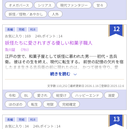
位の金を払えないのなら臓器を売買するか、ゲイ向け風俗でα相手
オメガバース
シリアス
現代ファンタジー
甘々
に身体を売るかの二択をヤクザから迫られ、一度は風俗で働こう
と決意する。 童貞処女な律はアブノーマルなSMプレイに堪えきれ
妖怪／怪物／あやかし
人外
ず、自分をかわいがってくれた下級Ωの祖父とともにお参りをして
いた稲荷神社へ逃げ込み、自殺をはかる。 呆気なくヤクザに捕ま
12
ってしまう律。 すると鳥居が大量増殖する怪奇現象が起き、青い
長編
完結
R18
炎とともに白いきつねが出現する。 境内の中へ吸い込まれ、気が
お気に入り : 169
24h.ポイント : 14
つけば、あやかしと人間の暮らす異世界に転移していた。 そんな
妖怪たちに愛されすぎる優しい和菓子職人
律の前に現れたのは、きつね妖怪の天。 言葉遣いも、態度も悪い
及川証 （ｱｶｼ）
が、根はやさしい上級αで律の魂の番だと主張する。 急速に惹か
れ合い、婚約したふたり。 幸せな日々を送り始めるが、高飛びし
江戸の世で、和菓子屋として妖怪に慕われた男――初代・吉兵
たはずの両親や大翔、蜜まで異世界の日本にやってきてしまう。
衛。 彼はその生を終え、現代に転生する。 前世の記憶の欠片を宿
ヤクザとまで、ふたたび顔を合わせ、大ピンチに……。 ※注意※
したまま生きる吉兵衛の前に現れたのは、 かつて彼を守り、愛
差別、差別用語、希死念慮、ハラスメント行為、脅迫、器物損
し、そして彼のために「禁忌」を犯した妖怪たちだった。 妖怪た
続きを読む
壊、犯罪行為、レイプ描写といった過激な描写、暴力描写が多々
ちは皆、吉兵衛に強烈な執着を抱き、 守り。愛するがゆえに罪を
あります。 この物語はフィクションです。実在の人物・団体・事
抱く。 和菓子という穏やかな日常の裏で、 吉兵衛は知らない。 自
文字数 110,252
最終更新日 2026.1.16
登録日 2025.12.6
件などとは一切関係ありません。 残酷・暴力描写：＊ 性描写：※
分の「優しさ」こそが、彼らを縛り、堕とした原因だったこと
この作品はfujossy様から転載しています。 2026年にfujossy様で
を。 前世から続く因縁と歪んだ愛の行き着く先で、 吉兵衛は選択
令和
BL
愛され
総受け
ハッピーエンド
溺愛
開催されている『第六回 fujossy小説大賞』の参加作品です。 作
を迫られる。 妖怪たちを救うために再び手を差し伸べるのか、 そ
ほのぼの
転生
地獄
完結確定
品をおもしろいと思ったらURL：
れとも――愛するがゆえに、拒むのか。 総愛され・溺愛・前世×
https://fujossy.jp/books/32015/より、ご投票お願いします！
現代。 優しさが罪になる、和風ファンタジーBL長編。 コメデ
ィ、ハッピーエンド。 この作品に出てくるイベント会場、観光地
13
長編
完結
R18
は実際にあるものを使用、もしくはアレンジしております。
お気に入り : 34
24h.ポイント : 14
100％正しい物ではございません。