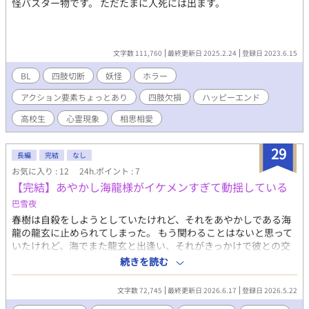
怪バスター物です。 ただたまに人死には出ます。
文字数 111,760
最終更新日 2025.2.24
登録日 2023.6.15
BL
四肢切断
妖怪
ホラー
アクション要素ちょっとあり
四肢欠損
ハッピーエンド
高校生
心霊現象
相思相愛
29
長編
完結
なし
お気に入り : 12
24h.ポイント : 7
【完結】あやかし海龍様がイケメンすぎて動揺している
巴雪夜
春樹は自殺をしようとしていたけれど、それをあやかしである海
龍の龍玄に止められてしまった。 もう関わることはないと思って
いたけれど、海でまた龍玄と出逢い、それがきっかけで彼との交
流が始まる。 そんな二人のほのぼのと、時にしっとりとした恋の
続きを読む
お話。 あやかしと人間が共存する現代が舞台。 あやかし×人間な
ファンタジーＢＬになります。
文字数 72,745
最終更新日 2026.6.17
登録日 2026.5.22