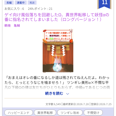
11
長編
連載中
R18
23.08.13 八尺様、ドラキュラ、あかなめと三話投稿しました。こ
お気に入り : 6
24h.ポイント : 21
れでもう妖怪ネタが切れましたのでいったん完結とします。
ゲイ向け風俗落ちを回避したΩ、異世界転移して妖怪αの
番に指名されてしまいました（ロングバージョン！）
鶴機 亀輔
「おまえはオレの番になるしか道は残されてねえんだよ。わかっ
たら、とっととうなじを噛ませろ！」 ツンギレ美形α×不憫な平
凡Ω 下級Ωの律は友だちがひとりもおらず、中級αであるじつの両
親からネグレクトを受けていた。 高校を卒業後、ひとり暮らしを
続きを読む
始め、飲食店の厨房で正社員として働いていたが、ある日突然、
恋人である上級αの蜜に手紙で別れを告げられてしまう。 よりに
文字数 6,549
最終更新日 2026.7.28
登録日 2026.7.25
よって蜜の魂の番は、律のじつの弟・大翔だったのだ。 挙句の果
てに両親が闇金で借りた借金を肩代わりさせられてしまう。 億単
ハッピーエンド
異世界転移
ツンギレ攻め
不憫受け