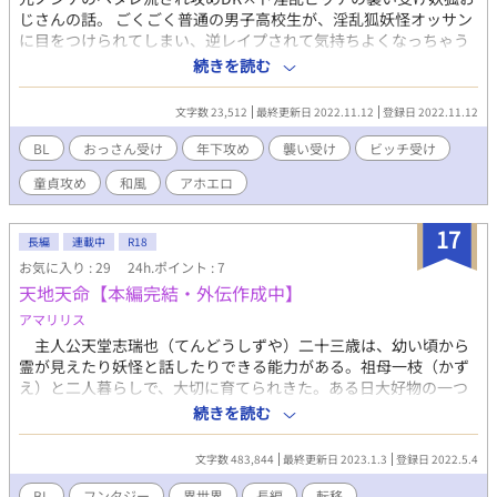
性妊娠、特殊性癖、作者の性癖てんこ盛り小説。男性妊娠といえ
じさんの話。 ごくごく普通の男子高校生が、淫乱狐妖怪オッサン
ば私というふうになりたいえへへ。 パソコン執筆なので更新は早
に目をつけられてしまい、逆レイプされて気持ちよくなっちゃう
くないかもしれませんが、楽しみにしてくださると嬉しいです 同
アホエロです。逆レのわりにはイチャイチャ。 ハートマーク多
続きを読む
時更新で、名無しの龍は愛されたいも更新&エントリー中。そち
用、淫語多め、攻めがあんあん喘いでます。 攻め……童貞DK/純
らもぜひよろしくお願いいたしますー！
情/実は独占欲強めの性豪 受け……おっさん妖狐/ビッチ/惚れたら
文字数 23,512
最終更新日 2022.11.12
登録日 2022.11.12
一途♡
BL
おっさん受け
年下攻め
襲い受け
ビッチ受け
童貞攻め
和風
アホエロ
17
長編
連載中
R18
お気に入り : 29
24h.ポイント : 7
天地天命【本編完結・外伝作成中】
アマリリス
主人公天堂志瑞也（てんどうしずや）二十三歳は、幼い頃から
霊が見えたり妖怪と話したりできる能力がある。祖母一枝（かず
え）と二人暮らしで、大切に育てられきた。ある日大好物の一つ
のキャラメルから、いつも通りの日常が変わってしまう。蒼万
続きを読む
（そうま）と名乗る男に異世界へ連れて来られ、この世界で謎の
死を遂げた黄怜（きれん）の生まれ変わりだと知らされる。傲慢
文字数 483,844
最終更新日 2023.1.3
登録日 2022.5.4
で身勝手だと思っていた蒼万は、時に温かく祖母のように優しか
った。黄怜の死の解明に向け蒼万と旅立つ事になるが、旅先で知
BL
フンタジー
異世界
長編
転移