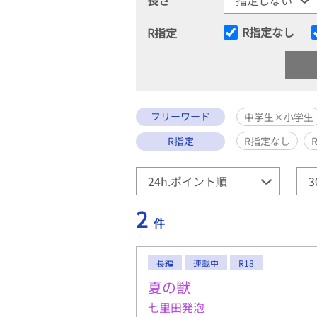
R指定なし
R指定
フリーワード
中学生×小学生
R指定
R指定なし
2
件
長編
連載中
R18
夏の獣
七里田発泡