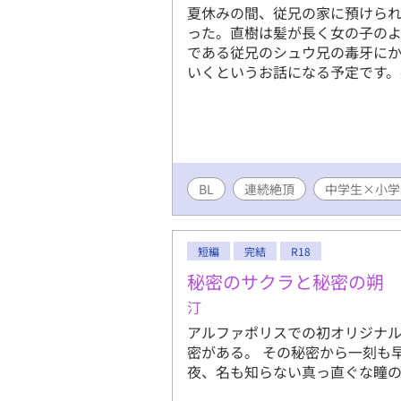
夏休みの間、従兄の家に預けら
った。直樹は髪が長く女の子の
である従兄のシュウ兄の毒牙に
いくというお話になる予定です。
BL
連続絶頂
中学生×小学
短編
完結
R18
秘密のサクラと秘密の朔
汀
アルファポリスでの初オリジナル
密がある。 その秘密から一刻も
夜、名も知らない真っ直ぐな瞳