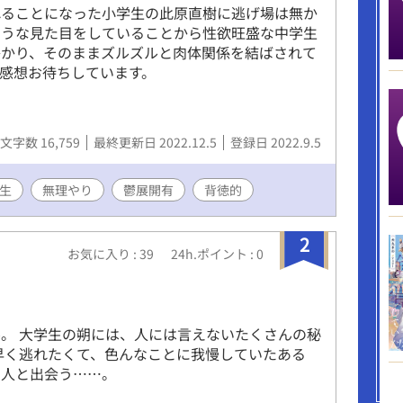
れることになった小学生の此原直樹に逃げ場は無か
ような見た目をしていることから性欲旺盛な中学生
かかり、そのままズルズルと肉体関係を結ばされて
感想お待ちしています。
文字数 16,759
最終更新日 2022.12.5
登録日 2022.9.5
生
無理やり
鬱展開有
背徳的
2
お気に入り : 39
24h.ポイント : 0
。 大学生の朔には、人には言えないたくさんの秘
早く逃れたくて、色んなことに我慢していたある
の人と出会う……。