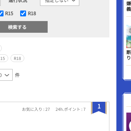
嫌
義
R15
R18
断
り
R15
R18
件
1
お気に入り : 27
24h.ポイント : 7