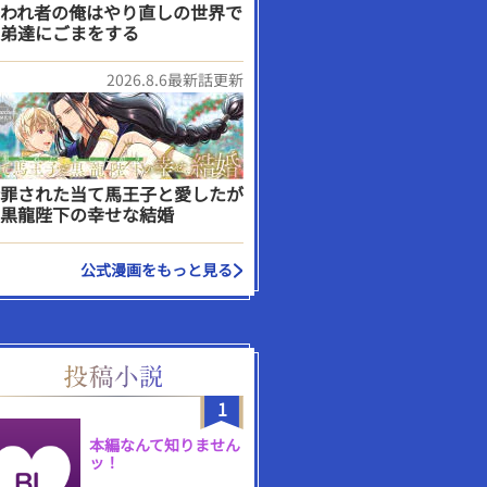
われ者の俺はやり直しの世界で
弟達にごまをする
2026.8.6最新話更新
罪された当て馬王子と愛したが
黒龍陛下の幸せな結婚
公式漫画をもっと見る
1
本編なんて知りません
ッ！