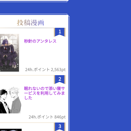
1
秒針のアンタレス
24h.ポイント 2,563pt
2
眠れないので添い寝サ
ービスを利用してみま
した
24h.ポイント 846pt
3