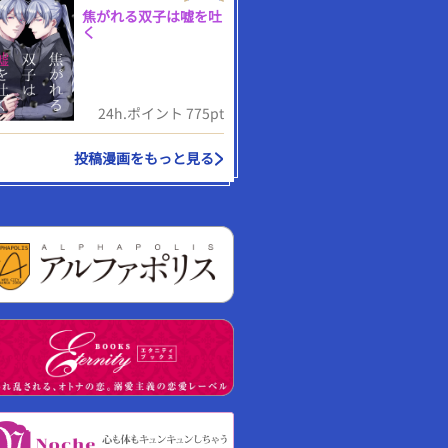
焦がれる双子は嘘を吐
く
24h.ポイント 775pt
投稿漫画をもっと見る