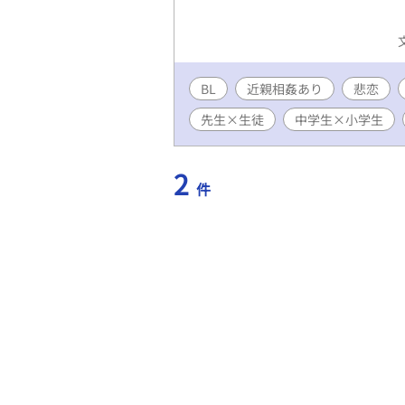
BL
近親相姦あり
悲恋
先生×生徒
中学生×小学生
2
件