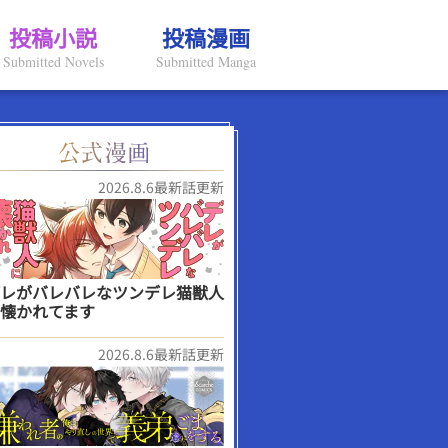
投稿小説
投稿漫画
Submitted Novels
Submitted Manga
2026.8.6最新話更新
レがバレバレなツンデレ猫獣人
懐かれてます
2026.8.6最新話更新