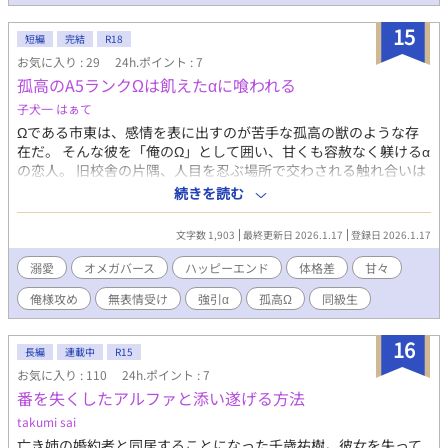
するのが趣味。最近は自分の先輩への対応の甘さに困惑するくら
い、先輩に恋をしている。 汗舐め(脇舐め)、匂いフェチ、耳責
15
め、中だし、拘束、結腸責め、女装、淫語、スパンキング、潮ふ
短編
完結
R18
きect. -------------------------------------------------------- 前作
お気に入り : 29
24h.ポイント : 7
▶https://www.alphapolis.co.jp/novel/236578036/783964650
孤高のA5ランクΩは飢えたαに喰われる
作中作品「次期後継者指名された銀髪翠眼の敬虔な信徒が神のお
子犬一 はぁて
告げを聞く神託者の国王に教育と称し心も体も背徳的に犯される
Ωである市東は、感情を表に出すのが苦手な孤高の獣のような存
話」
在だ。 そんな彼を「俺のΩ」として囲い、甘くも容赦なく躾けるα
▶https://www.alphapolis.co.jp/novel/236578036/72942758
の恋人。 旧校舎の片隅、人目を忍ぶ場所で交わされる触れ合いは
愛情と支配、羞恥と快楽が絡み合う危うい関係そのものだった。
続きを読む
強引で挑発的なαに翻弄されながらも、 市東はその手から逃れら
れない。 これは、αに深く執着され、食べ頃のA5ランクΩとして
文字数 1,903
最終更新日 2026.1.17
登録日 2026.1.17
愛され尽くす、 甘美で背徳的な恋の記録。
溺愛
オメガバース
ハッピーエンド
体格差
甘々
俺様攻め
無表情受け
強引α
孤高Ω
同級生
16
長編
連載中
R15
お気に入り : 110
24h.ポイント : 7
番を失くしたアルファと添い遂げる方法
takumi sai
亡き姉の婚約者と同居することになった千歳祐樹。彼女を失って