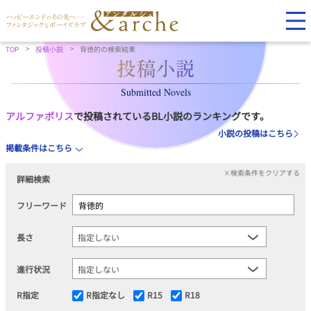
TOP
投稿小説
背徳的の検索結果
Submitted Novels
アルファポリス
で投稿されているBL小説のランキングです。
小説の投稿はこちら
掲載条件はこちら
×検索条件をクリアする
詳細検索
フリーワード
長さ
進行状況
R指定
R指定なし
R15
R18