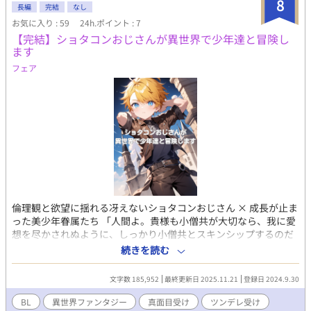
8
長編
完結
なし
お気に入り : 59
24h.ポイント : 7
【完結】ショタコンおじさんが異世界で少年達と冒険し
ます
フェア
倫理観と欲望に揺れる冴えないショタコンおじさん × 成長が止ま
った美少年眷属たち 「人間よ。貴様も小僧共が大切なら、我に愛
想を尽かされぬように、しっかり小僧共とスキンシップするのだ
ぞ」 冴えないショタコンおじさん・タカヒロは、剣と魔法の異世
続きを読む
界へ転移し、神の力を宿す。 その代償として、愛しい美少年たち
の身体的な成長が停止（眷属化）してしまう。 「独り占めした
文字数 185,952
最終更新日 2025.11.21
登録日 2024.9.30
い」欲望と大人としての倫理観の狭間で苦しむタカヒロだが、神
は「スキンシップ」を促し、少年たちは彼に特別な感情と独占欲
BL
異世界ファンタジー
真面目受け
ツンデレ受け