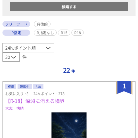
フリーワード
背徳的
R指定
R指定なし
R15
R18
件
22
件
1
短編
連載中
R18
お気に入り : 3
24h.ポイント : 278
【R-18】深淵に消える境界
大志 快晴