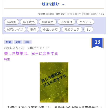
銭湯の湯船で始まった、密やかで背徳的な💘特濃初体験💞。それ
続きを読む
は、教え子による冷酷な支配と、教授自身の抗えない快感との間
で、魂が引き裂かれる夜の始まりだった。 「先生、あなたの完璧
文字数 20,040
最終更新日 2025.10.26
登録日 2025.10.25
な理性なんて、濡れた毛布同然だ」 これは、支配と屈辱、そして
依存へと堕ちていく、教授の「魂の崩壊」の物語。 《大学生×教
年の差
年下攻め
執着攻め
不憫受け
ヤンデレ
授／嫌なのに快感／ドライオーガズム／汁効果音多め／羞恥・中
強姦/レイプ
童貞
中出しあり
攻めフェラ
BL
出しがテーマ》
13
短編
完結
R18
お気に入り : 26
24h.ポイント : 7
美しき雄羊は、兄王に恋をする
時生
砂漠のオアシス国家の王には、異教徒の血が流れる異母弟がい