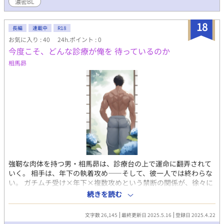
の信徒で、マサミールから次期後継者の指名を受ける。銀髪翠眼
濃密BL
で、色白の細身。エンス教に心酔しているため、マサミールは神
と同等の存在と感じている。 耳責め、媚薬、羞恥プレイ、異物挿
18
入ect.
長編
連載中
R18
お気に入り : 40
24h.ポイント : 0
今度こそ、どんな診療が俺を 待っているのか
相馬昴
強靭な肉体を持つ男・相馬昴は、診療台の上で運命に翻弄されて
いく。 相手は、年下の執着攻め——そして、彼一人では終わらな
い。 ガチムチ受け×年下×複数攻めという禁断の関係が、徐々に
相馬の本能を暴いていく。 雄の香りと快楽に塗れながら、男たち
続きを読む
の欲望の的となる彼の身体。 その結末は、甘美な支配か、それと
も—— 背徳的な医師×患者、欲と心理が交錯する濃密BL長編！
文字数 26,145
最終更新日 2025.5.16
登録日 2025.4.22
https://ci-en.dlsite.com/creator/30033/article/1422322