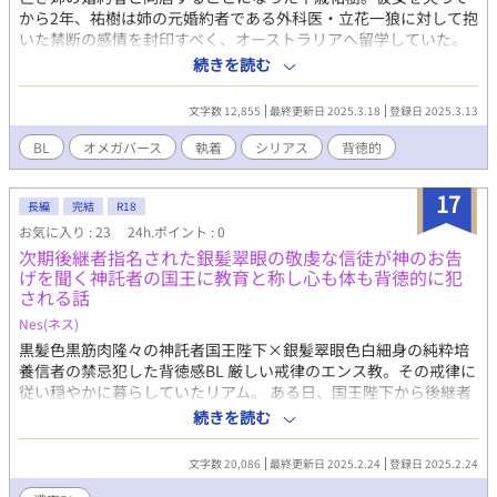
から2年、祐樹は姉の元婚約者である外科医・立花一狼に対して抱
いた禁断の感情を封印すべく、オーストラリアへ留学していた。
「俺は彼女だけを愛し続ける」—そう誓った一狼は、今も指輪を
続きを読む
外さない。孤高のアルファとして医師の道を歩む彼の家に、一時
的に居候することになった祐樹は、罪悪感と憧れの間で揺れ動
文字数 12,855
最終更新日 2025.3.18
登録日 2025.3.13
く。 「姉さんじゃない…僕は僕だ…」 「俺たちも似ているのかも
な。葵の影に囚われて、前に進めない」 未亡人医師×自責系学
BL
オメガバース
執着
シリアス
背徳的
生 オメガバース。 二人の葛藤と成長を描いた、切なくも温かい
愛の物語。番を亡くした医師と、彼の元婚約者の弟の、禁断の恋
17
の行方とは
長編
完結
R18
お気に入り : 23
24h.ポイント : 0
次期後継者指名された銀髪翠眼の敬虔な信徒が神のお告
げを聞く神託者の国王に教育と称し心も体も背徳的に犯
される話
Nes(ネス)
黒髪色黒筋肉隆々の神託者国王陛下×銀髪翠眼色白細身の純粋培
養信者の禁忌犯した背徳感BL 厳しい戒律のエンス教。その戒律に
従い穏やかに暮らしていたリアム。 ある日、国王陛下から後継者
指名をされてしまい...。 マサミール・ｺ-ﾄ 40代後半 185cm エンス
続きを読む
国の国王兼エンス教の神託者。黒髪に肌は浅黒く筋肉質。勤勉な
働きにより前国王に指名される。近隣の街からやってきたとされ
文字数 20,086
最終更新日 2025.2.24
登録日 2025.2.24
ているが...。 リアム・クラーク 20代前半 160cm 敬虔なエンス教