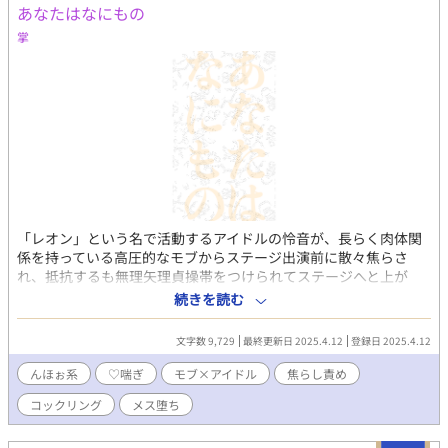
あなたはなにもの
掌
「レオン」という名で活動するアイドルの怜音が、長らく肉体関
係を持っている高圧的なモブからステージ出演前に散々焦らさ
れ、抵抗するも無理矢理貞操帯をつけられてステージへと上が
り、倒錯的な感情の中でパフォーマンスを行う話。全体的にシリ
続きを読む
アスな雰囲気でセックスの描写は少なく、焦らし行為や愛撫、堕
ちる寸前の怜音の背徳的な心情がメインです。 Skebのご依頼にて
文字数 9,729
最終更新日 2025.4.12
登録日 2025.4.12
執筆させていただきました。ありがとうございました！ ・web拍
手 http://bit.ly/38kXFb0 ・X垢 https://twitter.com/show1write
んほぉ系
♡喘ぎ
モブ×アイドル
焦らし責め
コックリング
メス堕ち