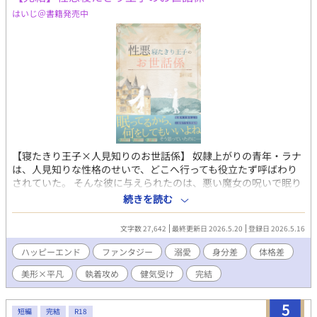
褌に法被一枚という、公道ギリギリの過激な格好で獲物を誘うシ
はいじ＠書籍発売中
チュエーション。汗ばんだ肌の日焼け跡や、引き締まった筋肉の
躍動を楽しめます。 ​ ●こだわりのフェティシズム描写 「生脚」
「日焼け跡」「全身脱毛済みの小麦肌」に加え、本人がトラウマ
でありつつも、攻め手にとっては最高のご馳走となる「真性包
茎」など、マニアックなフェチ要素を極限まで詰め込みました。 ​
●圧倒的パワーの「兄貴分2人」による3P ガチムチ極太の将人＆
20cm超の長身スリ筋の健太。理想的な上位個体二人に口もアナル
も完全に支配され、大量の精子でパンパンに中出しされる背徳的
な３Ｐ！ ​ ●多幸感あふれる「ハッピー・セックス」 ただ激しい
だけでなく、拓磨が「兄ちゃん」と懐き、攻める側も彼を「最高
【寝たきり王子×人見知りのお世話係】 奴隷上がりの青年・ラナ
のちんぽ犬」と慈しむ、寂しがり屋が救われる多幸感満載のハッ
は、人見知りな性格のせいで、どこへ行っても役立たず呼ばわり
ピーエンドです。 ※完結済み 〜〜〜〜〜 【登場人物】 香坂 拓磨
されていた。 そんな彼に与えられたのは、悪い魔女の呪いで眠り
属性: 明教大学1年 / 元陸上部 体格: 163cm、56kg。小柄ながら陸
続けるリゲル王子のお世話係。 人見知りのラナは、「相手が眠っ
上で鍛えたしなやかな筋肉と、脱毛済みの小麦肌が自慢。 性格:
続きを読む
ている」という安心感から、王子に日頃の鬱憤や愚痴をこぼして
欲望に忠実な「戦略的ワンコ」。実は過去の失恋から寂しがり
しまう。 しかし、その悪口は、すべて王子に聞こえていたのだ。
屋。理想の兄貴に可愛がられるため、知性をドロドロに溶かして
文字数 27,642
最終更新日 2026.5.20
登録日 2026.5.16
その見事な毒舌ぶりに興味を抱いた王子は、ラナの夢の中へ介
尽くす。 将人 体格: 肩幅の広いバレーボールのような筋肉の
入。夢の中で交流が始まり、ラナは徐々に王子に惹かれていっ
塊。極太巨根と圧倒的パワーを誇るドSなアニキ。 健太 体格:
ハッピーエンド
ファンタジー
溺愛
身分差
体格差
た。 そんなある日、お姫様から「王子の精液を持ち帰れ」という
20cmを超える「最長」の武器を持つ、スリムで美麗なスリ筋体
美形×平凡
執着攻め
健気受け
完結
命令がラナへ下される。王子を道具のように扱う命令に葛藤しな
型。 役割: 包茎フェチ。拓磨のトラウマを極上の価値に変え、言
がらも、ラナは背徳的な行為に手を染めてしまう。罪悪感に苛ま
葉とテクニックで攻める知略型アニキ。
れたラナは、書き置きを残して逃げ出してしまい、それを知った
5
短編
完結
R18