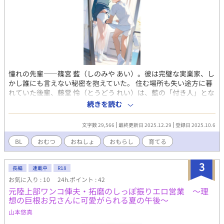
​憧れの先輩――篠宮 藍（しのみや あい）。彼は完璧な実業家、し
かし誰にも言えない秘密を抱えていた。 ​住む場所も失い途方に暮
れていた後輩、藤堂 怜（とうどう れい）は、藍の「付き人」とな
ることを決める。彼の唯一の職務は、藍の日常の世話、そして人
続きを読む
知れず抱える「着用義務」の介助――成人用おむつの交換だっ
た。 ​かつての光輝くバスケ部のエースが、自分に最も無防備な姿
文字数 29,566
最終更新日 2025.12.29
登録日 2025.10.6
を晒すという現実。 怜は、その「無垢な檻」**の中に閉じ込めら
れた藍に、複雑な感情を抱き始める。 それは、奉仕への快感か、
BL
おむつ
おねしょ
おもらし
育てる
背徳的な支配欲か、それとも――。 ​密室の主従関係から始まる、
歪で切実なBLストーリー。
3
長編
連載中
R18
お気に入り : 10
24h.ポイント : 42
元陸上部ワンコ俥夫・拓磨のしっぽ振りエロ営業 ～理
想の巨根お兄さんに可愛がられる夏の午後～
山本悠真