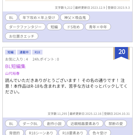
に身体を差し出す。 強引な俺様系若者×妖艶美中年の羞恥責め強
文字数 9,212
最終更新日 2023.12.9
登録日 2023.9.3
めのお仕置きエロです。本編「¿Quo Vadis ?─クォ・ヴァディス
─」の番外編ですが、単品でお読みいただけます。 ●ゲオルギウ
BL
年下攻め×年上受け
神父×吸血鬼
ス/23歳/185cm/90kg/小麦色の金髪に濃青の瞳。棒術使いの武装
ダークファンタジー
短編
ドS攻め
青年×中年
司祭。ルゴシュを宿敵とする。 ●ルゴシュ/見た目40代後半～50
代/162cm/45kg/耳を隠す程の銀髪・翡翠色の瞳。小柄だが圧倒的
お仕置きエッチ
な力を持つ不死鬼（ノスフェラトゥ） 本編：
https://www.alphapolis.co.jp/novel/922355476/695783966 長
20
く、そして重めのお話ですので、あらすじをお読みの上でいけそ
短編
連載中
R18
うであればよろしくお願いします。4節に1節くらい本作のような
お気に入り : 4
24h.ポイント : 0
容赦のないエロシーンが含まれております。 ※本作品に登場する
BL短編集
世界観は全て架空のものであり、実在するいかなる宗教団体・ま
山代裕春
たは現実の歴史とも一切無関係です。
読んでいただきありがとうございます！ その名の通りです！ 注
意！本作品はR-18も含まれます、苦手な方はそっとバックしてく
ださい。
文字数 11,295
最終更新日 2025.12.16
登録日 2024.10.31
BL
ダークBL
創作小説
近親相姦要素あり
禁断の愛
背徳的
R18シーンあり
R18要素あり
色々受け