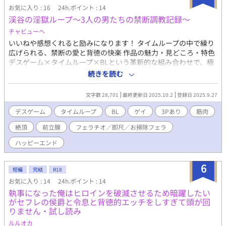
王子は—— ※本編完結済 番外編更新中
お気に入り : 16
24h.ポイント : 14
渓谷の淫獄ループ～3人の男たちの禁断調教記録～
チャビューヘ
いいねや感想くれると励みになります！ タイムループの中で繰り
広げられる、禁断の愛と背徳の快楽 作品の魅力・見どころ・特色
デスゲーム×タイムループ×BLという革新的な組み合わせで、極
限状況における男性同士の愛を描いた衝撃作。毎回異なるエロシ
続きを読む
ーンと心理描写で、読者を飽きさせない構成。羞恥プレイから愛
情に昇華していく過程が圧巻。 主要登場人物 大介（細身・狡猾な
文字数 28,701
最終更新日 2025.10.2
登録日 2025.9.27
笑顔）：表面的には人当たりが良いが計算高い詐欺師。3人の中で
最も複雑な内面を持つ 昌（筋肉質・短気）：ケンカっ早いが情に
デスゲーム
タイムループ
BL
ゲイ
3Pあり
筋肉
厚い元暴力事件の加害者。肉体美と優しさのギャップが魅力 夏樹
絶頂
前立腺
フェラチオ／即尺／お掃除フェラ
（ピアス・冷静）：歪んだ正義感を持つ元法曹関係者。知的でク
ールだが最後は愛に目覚める ストーリー展開 渓谷の吊り橋で目覚
ハッピーエンド
めた3人は、犠牲者を選ばなければ次のループに進めないデスゲー
ムに巻き込まれる。最初は疑心暗鬼だった3人が、極限状況での肉
6
体的結びつきを通じて真の愛を見つけていく。裏切りと和解を繰
短編
完結
R18
り返しながら、最終的には全員で脱出する道を見つけ出す。 読者
お気に入り : 14
24h.ポイント : 14
が期待できる要素 多様なエロシーン：手コキ、フェラ、アナルセ
執事になった俺はヒロインを破滅させるため暗躍したい
ックス、3Pなど毎話異なる展開 心理的緊張感：デスゲームによる
がセフレの侯爵と令息と背徳的エッチをしすぎて頭が回
極限状況での人間ドラマ 関係性の変化：敵対から愛情への自然な
りません・試し読み
発展過程 羞恥プレイ：吊り橋という特殊環境での背徳的シチュエ
ルルオカ
ーション 感動的結末：愛による完全な救済と希望のエンディング