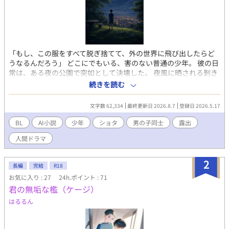
「もし、この服をすべて脱ぎ捨てて、外の世界に飛び出したらど
うなるんだろう」 どこにでもいる、害のない普通の少年。 彼の日
常は、ある夜の公園で突如として決壊した。 夜風に晒される剝き
出しの肌、いつ誰が来るかもわからない極限の緊張と恐怖。 そこ
続きを読む
で味わった禁断の絶頂は、少年の理性をじわじわと侵食してい
く。 一度きりの過ちで終わるはずだった。 しかし、少年の背徳的
文字数 62,334
最終更新日 2026.8.7
登録日 2026.5.17
な実験は加速していく。 その好奇心は、自分自身だけでなく「制
服に隠された、他人の秘密」へと向けられ始め---
BL
AI小説
少年
ショタ
男の子同士
露出
人間ドラマ
2
長編
完結
R18
お気に入り : 27
24h.ポイント : 71
君の無垢な檻（ケージ）
はるるん