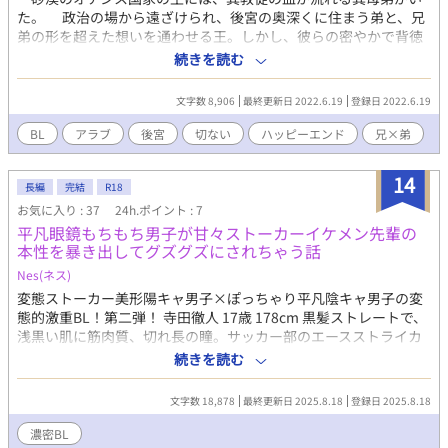
た。 政治の場から遠ざけられ、後宮の奥深くに住まう弟と、兄
弟の形を超えた想いを通わせる王。しかし、彼らの密やかで背徳
的な恋は、王妃の妊娠とともに終わりを告げる。 アラブ凬国家を
続きを読む
舞台にした、兄弟の最後の夜とその後を描く掌編。ほんのりハッ
ピーエンドです。 数年前の後宮BL企画に参加するために執筆した
文字数 8,906
最終更新日 2022.6.19
登録日 2022.6.19
ものの再掲です。
BL
アラブ
後宮
切ない
ハッピーエンド
兄×弟
14
長編
完結
R18
お気に入り : 37
24h.ポイント : 7
平凡眼鏡もちもち男子が甘々ストーカーイケメン先輩の
本性を暴き出してグズグズにされちゃう話
Nes(ネス)
変態ストーカー美形陽キャ男子×ぽっちゃり平凡陰キャ男子の変
態的激重BL！第二弾！ 寺田徹人 17歳 178cm 黒髪ストレートで、
浅黒い肌に筋肉質、切れ長の瞳。サッカー部のエースストライカ
ーで、勉学もできるモテ男。カースト上位の陽キャグループにい
続きを読む
るが、実は明の激重変態ストーカー。 持田明 16歳 165cm 黒髪の
天然パーマ、色白のぽっちゃりで運動音痴。重い前髪とメガネで
文字数 18,878
最終更新日 2025.8.18
登録日 2025.8.18
目元はいつも隠れている。陰キャで平凡な顔。勉学は中の下。い
つも陰キャグループのアニオタ達と一緒にいる。エロ小説を執筆
濃密BL