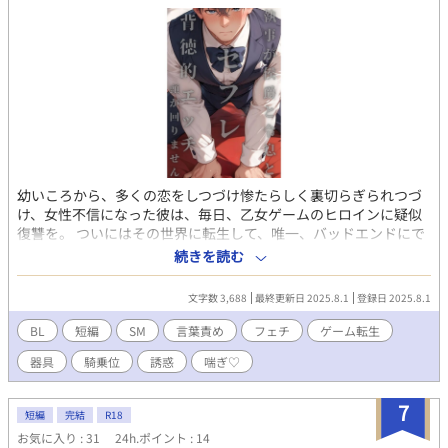
独自性・セールスポイント 既存のBL作品にはない「タイムループ
×デスゲーム」という設定 吊り橋という限定空間を最大活用した
エロシーンの数々 単なる肉体関係ではなく、真の愛への昇華を描
いた本格的ストーリー 罪の償いというテーマを通じた深い人間ド
ラマ 大ボリュームで読み応え抜群
幼いころから、多くの恋をしつづけ惨たらしく裏切らぎられつづ
け、女性不信になった彼は、毎日、乙女ゲームのヒロインに疑似
復讐を。 ついにはその世界に転生して、唯一、バッドエンドにで
きなかった白馬の王子さま的エリオットともども地獄に叩き落と
続きを読む
そうとするが、なぜか彼に体を求められ、貞操具をつけられ、そ
の父親からも弱い脇をいたずらされて、自分も知らなかった本性
文字数 3,688
最終更新日 2025.8.1
登録日 2025.8.1
を露に・・・。 異世界転生もの親子いり乱れてのどっぷりR18な
BL小説です。 侯爵令息×執事、侯爵×執事、親子×執事。 こちら
BL
短編
SM
言葉責め
フェチ
ゲーム転生
は試し読みになります。 本編は電子書籍で販売中。 詳細を知れる
器具
騎乗位
誘惑
喘ぎ♡
ブログのリンクは↓にあります。
7
短編
完結
R18
お気に入り : 31
24h.ポイント : 14