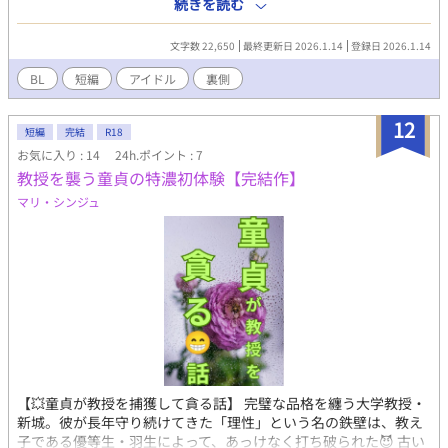
格。そのストレス発散の相手として、地味で断れない性格のマネ
続きを読む
ージャーが指名される。最初は体だけの関係だったが、マネージ
ャーの献身さにアイドル側が本気で依存し始める。
文字数 22,650
最終更新日 2026.1.14
登録日 2026.1.14
BL
短編
アイドル
裏側
12
短編
完結
R18
お気に入り : 14
24h.ポイント : 7
教授を襲う童貞の特濃初体験【完結作】
マリ・シンジュ
【💥童貞が教授を捕獲して貪る話】 完璧な品格を纏う大学教授・
新城。彼が長年守り続けてきた「理性」という名の鉄壁は、教え
子である優等生・羽生によって、あっけなく打ち破られた😈 古い