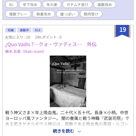
BL
年下攻め
年の差
ガチムチ受け
複数攻め
複数プレー
執着攻め
雄っぽい
筋肉受け
19
短編
連載中
R18
お気に入り : 20
24h.ポイント : 0
¿Quo Vadis ?─クォ・ヴァディス─ 外伝
槇木 五泉（Maki Izumi）
戦う神父さま×年上吸血鬼。二十代×五十代。長身×小柄。中世
ヨーロッパ風ファンタジー。 闇の眷属と戦う神職『武装司祭』で
ある若きゲオルギウス神父は、宿敵である吸血鬼の真祖・ルゴシ
ュとの背徳的な関係の中にあった。殺すべき敵でありながら惹か
続きを読む
れて止まない年上の男は、それと知って神父であるゲオルギウス