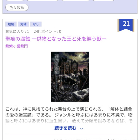
色々攻め
21
短編
完結
なし
お気に入り : 1
24h.ポイント : 0
聖痕の腐蝕 —供物となった王と死を纏う獣—
紫紫ヶ岳紫門
これは、神に見捨てられた舞台の上で演じられる、「解体と結合
の愛の迷宮譚」である。 ジャンルと呼ぶにはあまりに不純で、物
語と呼ぶにはあまりに血生臭い。 敢えて分類を試みるならば、そ
れは「背徳的ゴシック・ホラー」であり、同時に「耽美的な心中
続きを読む
未遂の連鎖」でもある。 鏡が割れるたびに増殖する自分自身のよ
うに、物語は「愛」という名の執着を、解剖用メスで執拗に切り