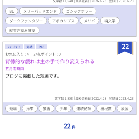
文字数 17,540
最終更新日 2026.6.23
登録日 2026.6.23
裂いていく。そこにあるのは、騎士と王子という神話的な対比を
解体し、汚泥と化した肉体の中で再構築する、悪魔的なまでの
BL
メリーバッドエンド
ゴシックホラー
「自己同一性の消失」だ。 これは、観客を想定しない見世物小屋
ダークファンタジー
アポカリプス
メリバ
純文学
の情景である。 愛し合う二人が、個体であることをやめ、互いの
臓器を糧とし、境界線を食い破り、最終的には「一つの怪物」と
縦書き読み推奨
して完成することを目指す――そう、これは「終わりのない二人
だけの密室劇」なのだ。 そこには、希望という名の出口は用意さ
22
れていない。 あるのは、崩壊しゆく世界を背景に、毒の薔薇を撒
ｼｮｰﾄｼｮｰﾄ
完結
R18
き散らしながら踊る、永遠の葬列だけ。 したがって、この物語を
お気に入り : 4
24h.ポイント : 0
愛する者は、観客ではなく、自らもまたその暗闇に溶け込もうと
背徳的な戯れは主の手で作り変えられる
する「共犯者」でなければならない。 ようこそ。 ここは時計の針
五月雨時雨
が錆びつき、午前四時で停止したままの、美しくも腐り果てた魂
たちのための避難所である。
ブログに掲載した短編です。
文字数 1,858
最終更新日 2022.4.28
登録日 2022.4.28
短編
拘束
猿轡
少年
連続絶頂
機械姦
放置
22
件