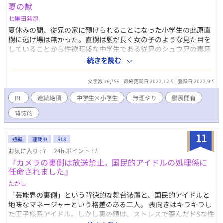
夏の獣
七里田発泡
夏休みの間、従兄の家に預けられることになった小学生の此原直
樹に逃げ場は無かった。直樹は髪が長く女の子のような見た目を
していることから性欲旺盛な中学生である従兄のシュウ兄の毒牙
にかかり、そのままズルズルと肉体関係を結ばされていくという
続きを読む
お話になる予定です。感想お待ちしています。
文字数 16,759
最終更新日 2022.12.5
登録日 2022.9.5
BL
連続絶頂
中学生×小学生
無理やり
鬱展開有
背徳的
11
短編
連載中
R18
お気に入り : 7
24h.ポイント : 7
『カメラの裏側は放送禁止。国民的アイドルの処理係に
任命されました』
たかし
「芸能界の裏側」という背徳的な舞台装置と、国民的アイドルと
地味なマネージャーという格差のある二人。 表向きはキラキラし
た王子様系アイドル。しかし裏の顔は、ストレスで歪んだドSな性