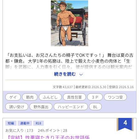
​「お支払いは、お兄さんたちの精子でOKですっ！」 ​舞台は夏の古
都・鎌倉。 大学1年の拓磨は、陸上で鍛えた小麦色の肉体と「生
脚」を武器に、人力車を引く日々。 彼が提供するのは観光案内だ
けではない。白の六尺褌に法被を羽織り、好みの客を狙う「エロ
続きを読む
営業」――。 ​ターゲットは、自分をガッツリ愛してくれる「理想
の逞しい兄貴分」。 運命的に現れた巨根の二人組を、拓磨は秘密
文字数 43,637
最終更新日 2026.5.30
登録日 2026.5.16
の『エロ海岸』へと誘う。 ​コンプレックスの真性包茎と、しなや
かなアスリートの肢体。 二人の規格外な雄を前に、拓磨の本能は
ゲイ
筋肉
ふんどし
真性包茎
３Ｐ
ワンコ受
子犬のように疼き出す。 夕陽の砂浜で繰り広げられる、おバカで
誘い受け
野外露出
ハッピーエンド
BL
濃厚なトリオ・セックス！ ～～～～～ 【本作のポイント】
●「健康的アスリート」×「どネコな子犬系」 陸上部仕込みの美
体に反し、大好きな「巨根」を前にすると、プライドを捨ててワ
4
短編
連載中
R18
ンワン懐く拓磨。性欲と先走りで知性がトロトロに溶かされたお
お気に入り : 173
24h.ポイント : 28
バカな姿と、その裏にある寂しがり屋な素顔を、全力で愛でる物
【完結】性悪寝たきり王子のお世話係
語です。 ​ ●夏の鎌倉を駆ける「ふんどし俥夫」の露出感 白の六尺