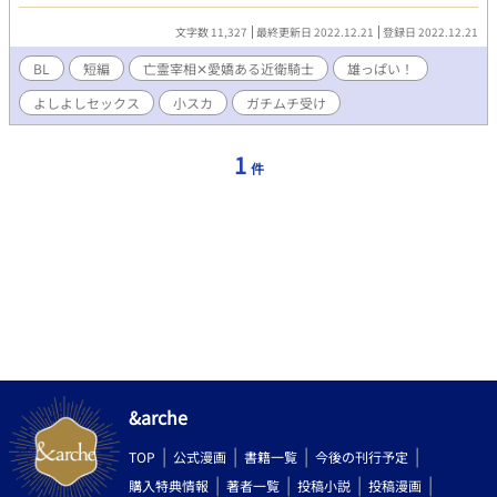
ディーターの胸筋に顔面から突っ込んだ途端、その胸筋のふかっ
とした柔らかさと謎の安心感に、ストンと寝落ちた。 亡霊宰相
文字数 11,327
最終更新日 2022.12.21
登録日 2022.12.21
（４０）✕愛嬌ある近衛騎士（２４）。 ※小スカあります！雄っ
ぱい！雄っぱい！よしよしセックス！！私が楽しいです！！ ※ム
BL
短編
亡霊宰相✕愛嬌ある近衛騎士
雄っぱい！
ーンライトノベルズさんでも公開しております。
よしよしセックス
小スカ
ガチムチ受け
1
件
&arche
TOP
公式漫画
書籍一覧
今後の刊行予定
購入特典情報
著者一覧
投稿小説
投稿漫画