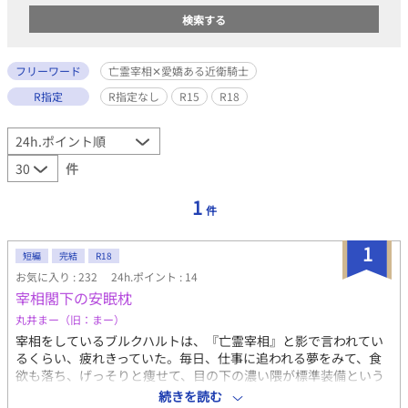
フリーワード
亡霊宰相✕愛嬌ある近衛騎士
R指定
R指定なし
R15
R18
件
1
件
1
短編
完結
R18
お気に入り : 232
24h.ポイント : 14
宰相閣下の安眠枕
丸井まー（旧：まー）
宰相をしているブルクハルトは、『亡霊宰相』と影で言われてい
るくらい、疲れきっていた。毎日、仕事に追われる夢をみて、食
欲も落ち、げっそりと痩せて、目の下の濃い隈が標準装備という
有様だった。そんなブルクハルトは、廊下でぶつかった近衛騎士
続きを読む