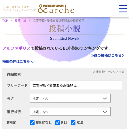
TOP
投稿小説
亡霊宰相✕愛嬌ある近衛騎士の検索結果
Submitted Novels
アルファポリス
で投稿されているBL小説のランキングです。
小説の投稿はこちら
掲載条件はこちら
×検索条件をクリアする
詳細検索
フリーワード
長さ
進行状況
R指定
R指定なし
R15
R18