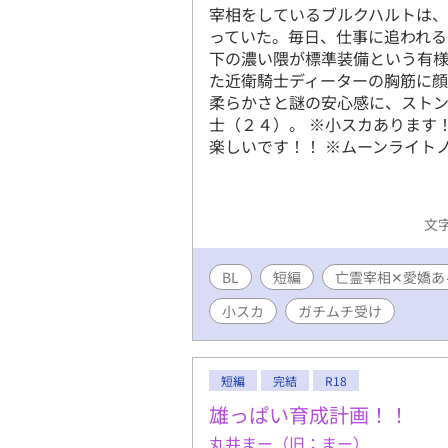
宰相をしているブルクハルトは
っていた。毎日、仕事に追われる
下の濃い隈が標準装備という有
た近衛騎士ディーターの胸筋に
柔らかさと謎の安心感に、ストン
士（２４）。 ※小スカあります
楽しいです！！ ※ムーンライト
文字
BL
短編
亡霊宰相✕愛嬌あ
小スカ
ガチムチ受け
短編
完結
R18
雄っぱい育成計画！！
丸井まー（旧：まー）