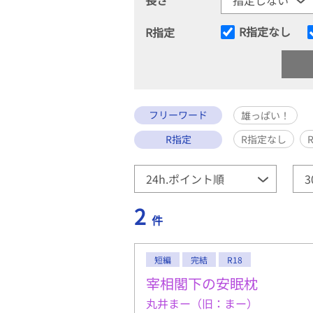
R指定なし
R指定
フリーワード
雄っぱい！
R指定
R指定なし
2
件
短編
完結
R18
宰相閣下の安眠枕
丸井まー（旧：まー）