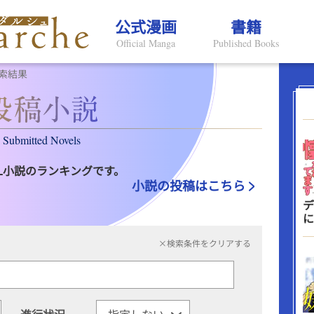
公式漫画
書籍
Official Manga
Published Books
索結果
Submitted Novels
L小説のランキングです。
小説の投稿はこちら
デ
に
×検索条件をクリアする
進行状況