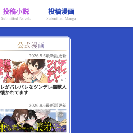
投稿小説
投稿漫画
Submitted Novels
Submitted Manga
2026.8.6最新話更新
レがバレバレなツンデレ猫獣人
懐かれてます
2026.8.6最新話更新