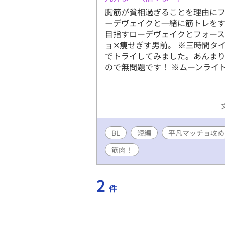
胸筋が貧相過ぎることを理由に
ーデヴェイクと一緒に筋トレをす
目指すローデヴェイクとフォース
ョ✕痩せぎす男前。 ※三時間タ
でトライしてみました。あんま
ので無問題です！ ※ムーンライ
BL
短編
平凡マッチョ攻め
筋肉！
2
件