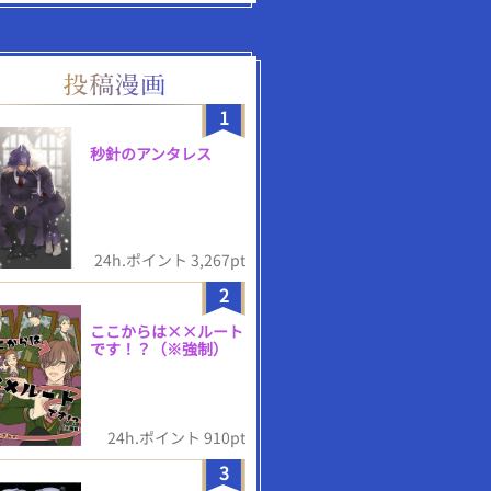
1
秒針のアンタレス
24h.ポイント 3,267pt
2
ここからは××ルート
です！？（※強制）
24h.ポイント 910pt
3