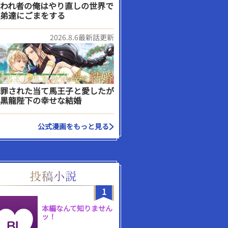
われ者の俺はやり直しの世界で
弟達にごまをする
2026.8.6最新話更新
罪された当て馬王子と愛したが
黒龍陛下の幸せな結婚
公式漫画をもっと見る
1
本編なんて知りません
ッ！