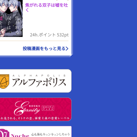
焦がれる双子は嘘を吐
く
24h.ポイント 532pt
投稿漫画をもっと見る