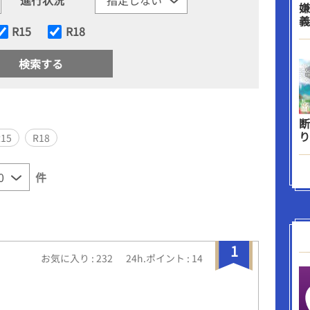
嫌
義
R15
R18
断
り
R15
R18
件
1
お気に入り : 232
24h.ポイント : 14