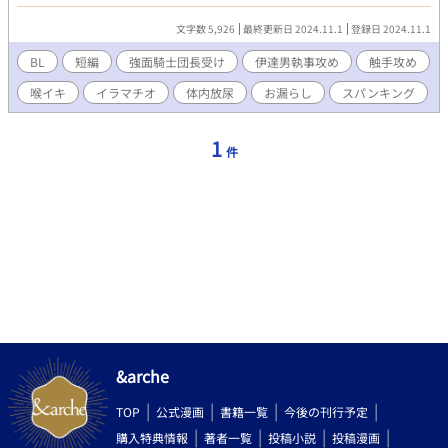
らし、小スカ、体内放尿があります！ ※ムーンライトノベルズさ
んでも公開しております。
文字数 5,926
最終更新日 2024.11.1
登録日 2024.11.1
BL
短編
強面騎士団長受け
伊達男執事攻め
触手攻め
喉イキ
イラマチオ
体内放尿
お漏らし
スパンキング
1
件
&arche
TOP
公式漫画
書籍一覧
今後の刊行予定
購入特典情報
著者一覧
投稿小説
投稿漫画