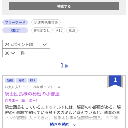
フリーワード
伊達男執事攻め
R指定
R指定なし
R15
R18
件
1
件
1
短編
完結
R18
お気に入り : 95
24h.ポイント : 14
騎士団長様の秘密の小部屋
丸井まー（旧：まー）
騎士団長をしているエドゥアルドには、秘密の小部屋がある。秘
密の小部屋で飼っている触手のカミルと遊んでいると、執事のヨ
ハンが部屋に入ってきた。 触手＆執事✕強面騎士団長。 ※♡喘
ぎ、NTR要素、触手、スパンキング、喉イキ、イラマチオ、お漏
続きを読む