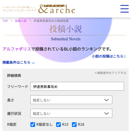
TOP
投稿小説
伊達男執事攻めの検索結果
Submitted Novels
アルファポリス
で投稿されているBL小説のランキングです。
小説の投稿はこちら
掲載条件はこちら
×検索条件をクリアする
詳細検索
フリーワード
長さ
進行状況
R指定
R指定なし
R15
R18