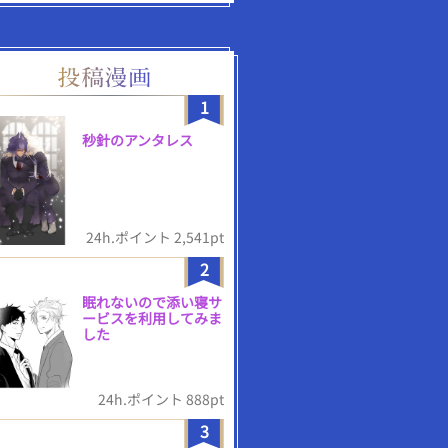
1
秒針のアンタレス
24h.ポイント 2,541pt
2
眠れないので添い寝サ
ービスを利用してみま
した
24h.ポイント 888pt
3