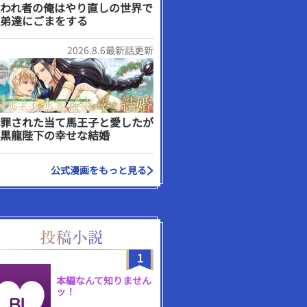
われ者の俺はやり直しの世界で
弟達にごまをする
2026.8.6最新話更新
罪された当て馬王子と愛したが
黒龍陛下の幸せな結婚
公式漫画をもっと見る
1
本編なんて知りません
ッ！