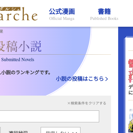
公式漫画
書籍
Official Manga
Published Books
果
Submitted Novels
L小説のランキングです。
小説の投稿はこちら
デ
に
×検索条件をクリアする
進行状況