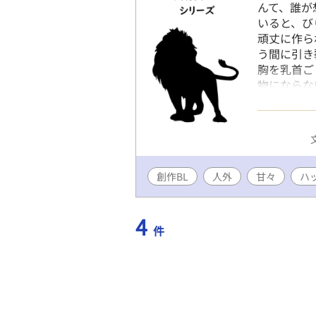
んて、誰が
いると、び
頑丈に作ら
う間に引き
胸を乳首ご
物にならな
触にぞわっと
ただけたので
した。単品
Amazo
の飼育員さ
創作BL
人外
甘々
人間にはあ
ハ
ンタジーと
4
件