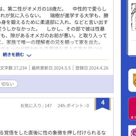
は、第二性がオメガの18歳だ。 中性的で愛らし
それが気に入らない。 瑞樹が進学する大学も、勝
心身を鍛えるために柔道部に入れ、などと言い出す
従うしかなかった。 しかし、その部で彼は性暴
ても、隙があるオメガのお前が悪い、と取り入って
に、家族で唯一の理解者の兄を頼って家を出た。
ギキョウが描かれた不思議な求人広告を見つけ
続きを読む
、時代を感じさせる古びた洋館だった。 執事・
の主である、叶 誠（かのう まこと）に面接を受
文字数 27,234
最終更新日 2024.5.5
登録日 2024.4.26
なる瑞樹だが、嬉しい反面この職場に謎を感じた。
屋敷なのか。 植物園、と名刺にあるが、草ぼう
石丸のような使用人風の人間が、屋敷内にちらほら
切ない
て誠は、その使用人たちから『若様』と呼ばれてい
で辛く苦しい境遇の若様に、手を差し伸べていただ
4
めいているのが、その若様・誠だ。 背の高い、
お気に入り : 147
24h.ポイント : 0
長めの黒い前髪をかき上げる姿が、やけにセクシー
眼差しに、射られそうだ。 だが、自ら作業着を
ある。 理知的に見える彼が、笑うと意外に幼く見
トなった瑞樹は、やがてその謎を解き明かしてい
る覚悟をした直後に性の象徴を押し付けられるな
も落ちていく……。