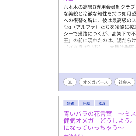
六本木の高級Ω専用会員制クラブ
な美貌と冷徹な知性を持つ如月望
への復讐を胸に、彼は最高級の
むα（アルファ）たちを冷酷に搾
シーで帰路につくが、高架下で
王」の前に現れたのは、泥だら
（ささき だいち）。 大地は手
「困った時はお互い様」と爽やか
望の世界に、初めて「純粋な親切
（きさらぎ のぞみ）：28歳 Ω
在はオーナー兼プレイヤー。 佐々
現場仕事に就いている、エネル
BL
オメガバース
社会人
短編
完結
R18
青いバラの花言葉 ～ミ
健気オメガ どうしよう。
になっていっちゃう～
大波小波