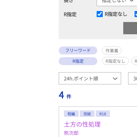
R指定なし
R指定
フリーワード
作業着
R指定
R指定なし
4
件
短編
完結
R18
土方の性処理
熊次郎