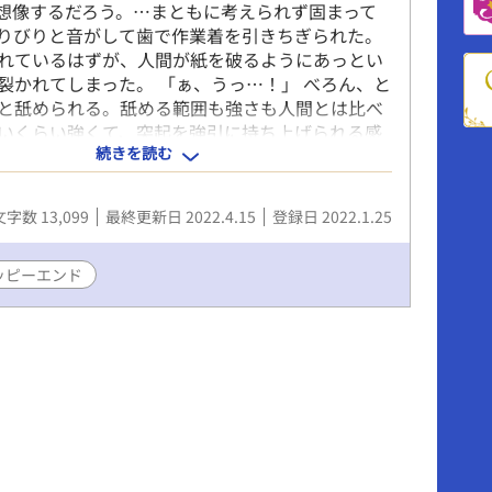
想像するだろう。…まともに考えられず固まって
りびりと音がして歯で作業着を引きちぎられた。
れているはずが、人間が紙を破るようにあっとい
裂かれてしまった。 「ぁ、うっ…！」 べろん、と
と舐められる。舐める範囲も強さも人間とは比べ
いくらい強くて、突起を強引に持ち上げられる感
続きを読む
した。 ■2022/04/13、たくさんの方に読んでい
、書き下ろしを入れてKindle Unlimite配信しま
購入もできます（300円）。エロが長いです。
文字数 13,099
最終更新日 2022.4.15
登録日 2022.1.25
nで「五味ほたる」で検索すると出てきます。 動物園
んと雄ライオンのお話。 ※この世界のライオンは
んまり噛みつかない（襲わない）設定です。ファ
ッピーエンド
してお読みください。