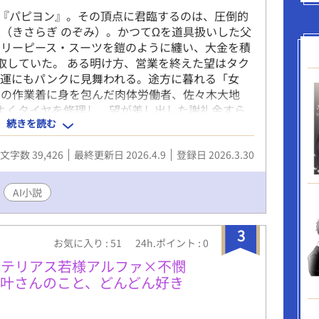
『パピヨン』。その頂点に君臨するのは、圧倒的
（きさらぎ のぞみ）。かつてΩを道具扱いした父
スリーピース・スーツを鎧のように纏い、大金を積
取していた。 ある明け方、営業を終えた望はタク
不運にもパンクに見舞われる。途方に暮れる「女
けの作業着に身を包んだ肉体労働者、佐々木大地
際よくタイヤを修理し、望が差し出した謝礼金すら
続きを読む
に辞退して去っていく。金と支配がすべてだった
」という名の亀裂が入った瞬間だった。 如月 望
文字数 39,426
最終更新日 2026.4.9
登録日 2026.3.30
（オメガ） 若くして六本木のエースに上り詰め、現
木 大地（ささき だいち）：24歳 α（アルファ）
ギーに満ちた若者。
AI小説
3
お気に入り : 51
24h.ポイント : 0
ステリアス若様アルファ×不憫
叶さんのこと、どんどん好き