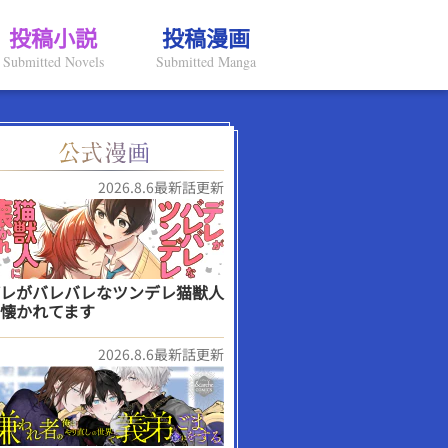
投稿小説
投稿漫画
Submitted Novels
Submitted Manga
2026.8.6最新話更新
レがバレバレなツンデレ猫獣人
懐かれてます
2026.8.6最新話更新