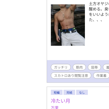
土方オヤジ
醒める。臭
をいいよう
た、、、
ガッチリ
筋肉
屈辱
スカトロあり閲覧注意
作業着
短編
完結
なし
冷たい月
万里