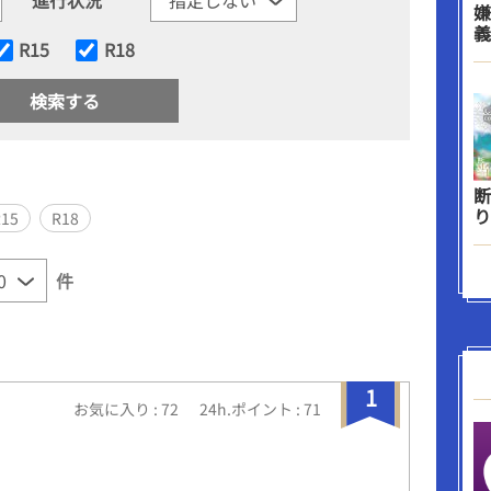
嫌
義
R15
R18
断
り
R15
R18
件
1
お気に入り : 72
24h.ポイント : 71