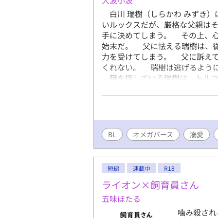
白川 瑞樹（しらかわ みずき）
いルックスだが、厳格な父親は
手に決めてしまう。 その上、
始末だ。 父に怯える瑞樹は、
力を受けてしまう。 父に訴え
くれない。 瑞樹は逃げるよう
職を探している瑞樹は、トルコ
る。 面接を受けに行った先は
石丸に伴われて、瑞樹はこの屋敷
ける。 好条件の上に即採用と
なぜここは、こんなに立派なお
ぼうの荒れ地なのはなぜか。 
BL
オメガバース
溺愛
いるのは、どうしてか。 そし
るのだ。 執事の石丸は、孤独
きたいと願ってきた。 最も謎
短編
連載中
R18
筋肉質のアルファ男性。 少し
ライオン×飼育員さん
に見える。 切れ長の目からの
身につけて現場に出る実行力が
五味ほたる
える。 そんな誠のアシスタン
噛み殺され
く。 それと同時に、深い恋に