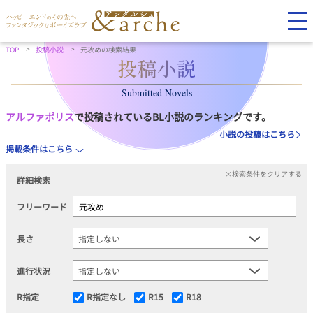
TOP
投稿小説
元攻めの検索結果
Submitted Novels
アルファポリス
で投稿されているBL小説のランキングです。
小説の投稿はこちら
掲載条件はこちら
×検索条件をクリアする
詳細検索
フリーワード
長さ
進行状況
R指定
R指定なし
R15
R18