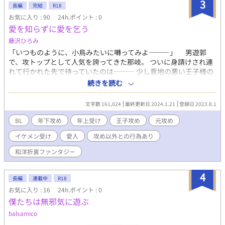
3
長編
完結
R18
お気に入り : 90
24h.ポイント : 0
愛を知らずに愛を乞う
藤沢ひろみ
「いつものように、小鳥みたいに囀ってみよ―――」 男遊郭
で、攻トップとして人気を誇ってきた那岐。 ついに身請けされ連
れて行かれた先で待っていたのは――― 少し意地の悪い王子様の
愛人として、抱かれる日々でした。 現代用語も気にせず使う、
続きを読む
和洋ごちゃ混ぜファンタジー。女性の愛人も登場します（絡みな
し） （この作品は、個人サイト【 zerycook 】に掲載済の作品で
文字数 161,024
最終更新日 2024.1.21
登録日 2023.8.1
す）
BL
年下攻め
年上受け
王子攻め
元攻め
イケメン受け
愛人
攻め以外との行為あり
和洋折衷ファンタジー
4
長編
連載中
R18
お気に入り : 16
24h.ポイント : 0
僕たちは無邪気に遊ぶ
balsamico