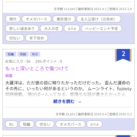
ったため、事故のように体を重ねてしまう。 ただの偶然の出会い
のように見えたが、それぞれが赦しを求めて生きてきた。 贖罪の
文字数 113,643
最終更新日 2023.4.1
登録日 2023.3.4
人生を選んだ佐倉が、その先に見つける幸せとは…… 春らしく桜
が思い浮かぶようなお話を目指して、赦しをテーマに書いてみま
現代
オメガバース
美形受け
主人公受け（元攻め）
した。 全28話 完結済み ⭐︎規格外フェロモンα×元攻めα ⭐︎主人公
悲しい過去あり
大人の恋
α×α
ハッピーエンド予定
受けですが、攻め視点もあり。 ※オメガバースの設定をお借りし
て、オリジナル要素を入れています。
切ない
年下攻め
2
短編
完結
R18
お気に入り : 96
24h.ポイント : 0
もっと深いところで傷つけて
屑籠
大蔵洋は、ただ彼の目に映りたかっただけだった。 歪んだ運命の
その先に、いったい何があるというのか。 ムーンライト、fujossy
同時掲載。 頭がぱーんってなる、即落ちな話が書きたかったん
だ。 でも、いがみ合ってる関係も好きだし、なんなら受けが攻め
続きを読む
を嫌ってる、元攻めだったとしても全然おいしいんだけど……
文字数 28,851
最終更新日 2020.6.4
登録日 2020.5.3
BL
短編
切ない
オメガバース
α×α