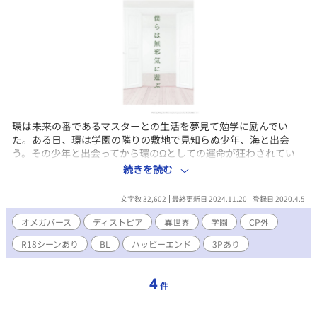
環は未来の番であるマスターとの生活を夢見て勉学に励んでい
た。ある日、環は学園の隣りの敷地で見知らぬ少年、海と出会
う。その少年と出会ってから環のΩとしての運命が狂わされてい
く。 少しディストピア風のオメガバース。αの為に育てられた人
続きを読む
為的番であるΩの話。 横取りした本攻めが元攻めにおもちゃにさ
れている受けを取り返す話
文字数 32,602
最終更新日 2024.11.20
登録日 2020.4.5
オメガバース
ディストピア
異世界
学園
CP外
R18シーンあり
BL
ハッピーエンド
3Pあり
4
件