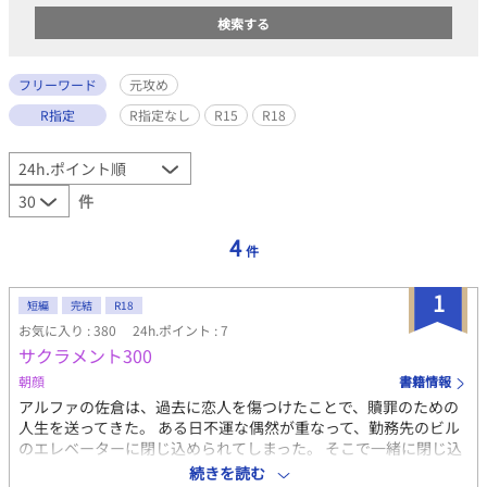
フリーワード
元攻め
R指定
R指定なし
R15
R18
件
4
件
1
短編
完結
R18
お気に入り : 380
24h.ポイント : 7
サクラメント300
朝顔
書籍情報
アルファの佐倉は、過去に恋人を傷つけたことで、贖罪のための
人生を送ってきた。 ある日不運な偶然が重なって、勤務先のビル
のエレベーターに閉じ込められてしまった。 そこで一緒に閉じ込
められたアルファの男と仲良くなる。 お互い複雑なバース性であ
続きを読む