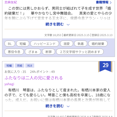
志麻友紀
書籍情報
この世には男しかおらず、男同士が結ばれて子を成す世界 「婚
約破棄だ！」 華やかなりし宮中舞踏会。 真実の愛とやらの少
年を腕にぶら下げて宣言する王太子に、侯爵令息アラン・リゥは
内心で深いため息をついた。 ────このお馬鹿さん、とうとう
続きを読む
やりやがりましたよ。 アランは理路整然と王家とはいえ一方的
に婚約破棄など出来ないと反論する。そのなまいきな態度が気に
文字数 18,053
最終更新日 2025.3.15
登録日 2025.3.13
入らないと駄々っ子のように「破棄だ！破棄だ！」とわめく王太
子。それにオロオロするばかりのアランの実父である侯爵に、王
BL
短編
ハッピーエンド
溺愛
執着
婚約破棄
太子の父である国王。 そこで妥協案？を提案したのが、国王の
悪役令息
ざまぁ
断罪
２万文字弱サクッと読めます
甥である鋼鉄宰相と呼ばれる公爵グレームだった。彼はアラン・
リゥにいきなり求婚し、二人は即日、王宮の聖堂にて結婚式をあ
げていた。 政略結婚ならぬ（尻拭い）責任結婚などと呼ばれた
29
短編
完結
R18
夫夫だが、二人の仲むつまじい様子に、婚約破棄から始まった醜
お気に入り : 35
24h.ポイント : 49
聞は幸せな結婚の話題に塗り替えられる。 そこにお馬鹿王太子
ふたなりは二人の兄に愛される
が、今度はアラン・リゥに「愛人になれ！」ととんでもないこと
を言ってきて……。
yahagi
有栖川 琴亜は、ふたなりとして産まれた。有栖川本家の愛人
の子で、とても愛らしい。琴亜こと僕も高校を卒業し、18歳にな
った。成人だ。お祝いに僕は有栖川本家の長男と次男が所有して
いるマンションに引っ越す事になった。懐かしい初恋の記憶。僕
続きを読む
はタツ兄ちゃんとチヨ兄ちゃんが大好きだった。再会した二人は
とんでもなく格好良くなっていて、おまけに僕を好きだと言い出
文字数 10,652
最終更新日 2025.8.8
登録日 2025.8.8