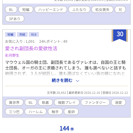
した。※ムーンライトノベルズさんにも公開しています。
BL
短編
ハッピーエンド
ふたなり
処女喪失
兄
3Pあり
30
短編
完結
R18
お気に入り : 1,091
24h.ポイント : 49
愛され副団長の愛欲性活
彩月野生
マウウェル国の騎士団、副団長であるヴァレオは、自国の王と騎
士団長、オーガの王に求婚されてしまう。 誰も選べないと話すも
納得されず、３人が結託し、誰も選ばなくていい皆の嫁になれと
迫られて渋々受け入れてしまう。 主人公 ２８歳 副団長 ヴァレオ
続きを読む
柔らかな栗毛に黒の目 騎士団長を支え、王を敬愛している。 真面
目で騎士である事に誇りをもっているため、性には疎い。 騎士団
文字数 28,452
最終更新日 2020.12.16
登録日 2020.12.12
長 ３５歳 エグバート 長い赤褐色の髪に緑の目。 豪快なセック
スで言葉責め。 数多の男女を抱いてきたが、ヴァレオに夢中にな
異世界
BL
執着
複数プレイ
ファンタジー
溺愛
る。 マウウェル国の王 ４３歳 アラスタス 長い金髪に青の目。
三つ巴
ハーレム
触手
産卵
紳士的だがねちっこいセックスで感想を言わせる。 妻がいるが、
愛人を作ったため追い出した。 子供がおらずヴァレオに産ませよ
うと目論む。 イール オーガの若い王だが一番の巨漢。１８０歳
144
件
朱色の肌に黒髪。シャイで優しいが、甘えたがりで乳首を執拗に