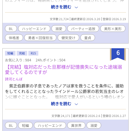
のエフィーカは、報酬無しでパーティーを追放されてしまう。 仲
間も魔力もお金もない。今夜の宿にも困っていると、愛の女神様
続きを読む
の加護をうけた勇者であるカインが偶然通りかかり、「困ってい
る人は見すごせない」と助けてくれる。勇者の優しさに感激し、
文字数 21,724
最終更新日 2026.3.20
登録日 2026.3.19
恩を返したいエフィーカは、「愛の女神様の加護をうけた勇者
は、愛し合うことで力を高めることができる」と聴き、それなら
BL
ハッピーエンド
溺愛
パーティー追放
美形×美形
自分でも役に立てる！ とベッドに誘うが、勇者は興奮している様
体格差
勇者×回復担当
健気受け
童貞
子なのになかなか手を出してくれなくて……。 本当は愛し合いた
いけど「優しすぎて童貞（巨根）の勇者」×「役に立ちたい健気
な無能冒険者」が、愛し合うことで自分の居場所を見つけるスト
6
短編
完結
R15
ーリーです！ ※全6話（明日、6話まで投稿します） ※Rシーンの
お気に入り : 984
24h.ポイント : 504
ある話には「☆」つけています
【完結】塩対応だった旦那様が記憶喪失になった途端溺
愛してくるのですが
詩河とんぼ
貧乏伯爵家の子息であったノアは家を救うことを条件に、援助
をしてくれることとなったラインドール公爵家の若気当主のレオ
ンに嫁ぐこととなった。 塩対応で愛人がいるという噂のレオン
やノアを嫌う義母の前夫人を見て、ほとんどの使用人たちはノア
続きを読む
に嫌がらせをしていた。 そんな中、レオンが階段から転落し、
レオンは記憶を失ってしまう。すると――
文字数 24,171
最終更新日 2026.2.6
登録日 2026.1.27
BL
短編
ハッピーエンド
異世界
溺愛