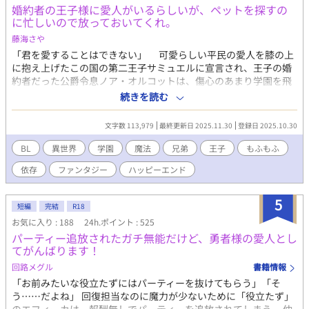
示唆する内容があります。 ※中華【風】なだけのオリジナルな世
婚約者の王子様に愛人がいるらしいが、ペットを探すの
界観のお話です。 ※一度完結済みにしましたが、他サイトにて続
に忙しいので放っておいてくれ。
きを見たいのお声をいただけたことと、自分自身も書きたい場面
藤海さや
があったため続きました。 今後は満足いくまで完結にはしません
「君を愛することはできない」 可愛らしい平民の愛人を膝の上
ので、ご安心ください。
に抱え上げたこの国の第二王子サミュエルに宣言され、王子の婚
約者だった公爵令息ノア・オルコットは、傷心のあまり学園を飛
び出してしまった……というのが学園の生徒たちの認識である。
続きを読む
だがノアの本当の目的は、行方不明の自分のペット（魔王の側
近だったらしい）の捜索だった。通りすがりの魔族に道を尋ねて
文字数 113,979
最終更新日 2025.11.30
登録日 2025.10.30
目的地へ向かう途中、ノアは完璧な変装をしていたにも関わら
ず、何故かノアを追ってきたらしい王子サミュエルに捕まってし
BL
異世界
学園
魔法
兄弟
王子
もふもふ
まう。 ◇拙作「僕が勇者に殺された件。」に出てきたノアの話で
依存
ファンタジー
ハッピーエンド
すが、一応単体でも読めます。 ◇テキトー設定。細かいツッコミ
はご容赦ください。見切り発車なので不定期更新となります。
5
短編
完結
R18
お気に入り : 188
24h.ポイント : 525
パーティー追放されたガチ無能だけど、勇者様の愛人とし
てがんばります！
回路メグル
書籍情報
「お前みたいな役立たずにはパーティーを抜けてもらう」「そ
う……だよね」 回復担当なのに魔力が少ないために「役立たず」