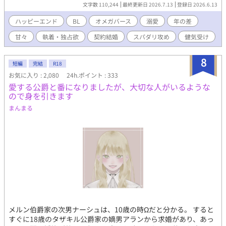
「逃がさない。お前は俺の檻で生きろ」 絶対的な支配者からの宣
文字数 110,244
最終更新日 2026.7.13
登録日 2026.6.13
告。けれど、短い命令口調とは裏腹に、触れる手つきに滲む不器
用な優しさと熱情に、一水の心は次第に絆されていく。 単なる
ハッピーエンド
BL
オメガバース
溺愛
年の差
「所有物」として買われたオメガが、孤独な捕食者の心を溶か
甘々
執着・独占欲
契約結婚
スパダリ攻め
健気受け
し、やがて唯一無二の番として並び立つまでの物語。 絶対的支配
から極上の溺愛へ。執着オメガバース開幕！
8
短編
完結
R18
お気に入り : 2,080
24h.ポイント : 333
愛する公爵と番になりましたが、大切な人がいるような
ので身を引きます
まんまる
メルン伯爵家の次男ナーシュは、10歳の時Ωだと分かる。 すると
すぐに18歳のタザキル公爵家の嫡男アランから求婚があり、あっ