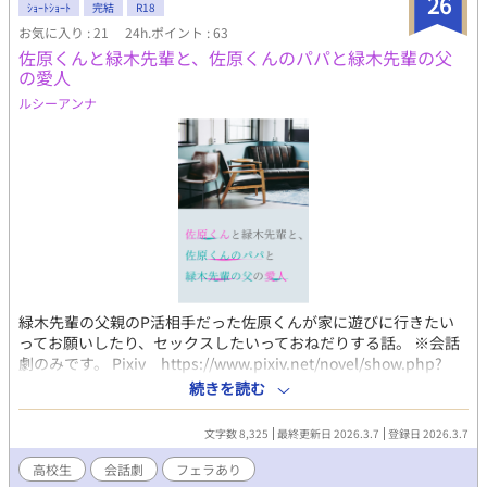
26
ｼｮｰﾄｼｮｰﾄ
完結
R18
お気に入り : 21
24h.ポイント : 63
佐原くんと緑木先輩と、佐原くんのパパと緑木先輩の父
の愛人
ルシーアンナ
緑木先輩の父親のP活相手だった佐原くんが家に遊びに行きたい
ってお願いしたり、セックスしたいっておねだりする話。 ※会話
劇のみです。 Pixiv https://www.pixiv.net/novel/show.php?
id=26082415 ムーンライトノベルズ
続きを読む
https://novel18.syosetu.com/n0589lf/ fujossy
https://fujossy.jp/books/30702
文字数 8,325
最終更新日 2026.3.7
登録日 2026.3.7
高校生
会話劇
フェラあり