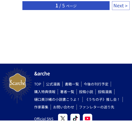
吸う。 （誤字脱字報告不要）
1
/ 5
Next
ページ
&arche
TOP
公式漫画
書籍一覧
今後の刊行予定
購入特典情報
著者一覧
投稿小説
投稿漫画
樋口美沙緒の小説書こうよ！
《うちの子》推し会！
作家募集
お問い合わせ
ファンレターの送り先
Official SNS