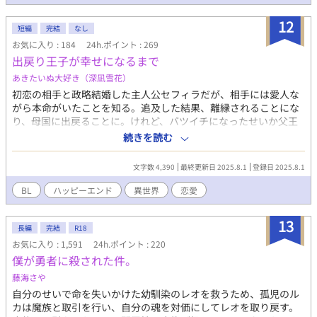
も身勝手な言い分ー。 けれど、シエルは言いたい事を全て呑み込
12
み、受け入れる。 穏やかな生活を送るため…。 そして何より、嫁
短編
完結
なし
入りに付いてきてくれた、シエルにとっては『家族』とも呼べ
お気に入り : 184
24h.ポイント : 269
る、大切な使用人達のために……。
出戻り王子が幸せになるまで
〜〜〜〜〜〜〜〜〜〜〜〜〜〜〜 ✻初の異世界です。 ✻オメガバ
あきたいぬ大好き（深凪雪花）
ース(独自設定有)の設定をお借りしています。 ✻主人公・シエル
は初めは不憫な状況にありますが、彼を助け出す救世主は必ず現
初恋の相手と政略結婚した主人公セフィラだが、相手には愛人な
れます。シエルは幸せになるハッピーエンドです。 ✻ご都合展開
がら本命がいたことを知る。追及した結果、離縁されることにな
には、どうかお目溢しを…。 ✻男性妊娠出産有り。苦手な方はこ
り、母国に出戻ることに。けれど、バツイチになったせいか父王
のまま読まずに閉じてください。 ✻不定期更新。完結保証。
に厄介払いされ、後宮から追い出されてしまう。王都の下町で暮
続きを読む
らし始めるが、ふと訪れた先の母校で幼馴染であるフレンシスと
再会。事情を話すと、突然求婚される。 一途な幼馴染×強がり出
文字数 4,390
最終更新日 2025.8.1
登録日 2025.8.1
戻り王子のお話です。 ※他サイトにも掲載しております。
BL
ハッピーエンド
異世界
恋愛
13
長編
完結
R18
お気に入り : 1,591
24h.ポイント : 220
僕が勇者に殺された件。
藤海さや
自分のせいで命を失いかけた幼馴染のレオを救うため、孤児のル
カは魔族と取引を行い、自分の魂を対価にしてレオを取り戻す。