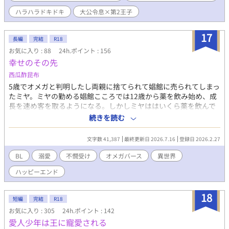
ー国の第2王子になってしまった。 しかも、ここは腐ってた姉貴が
やってたBLゲーム『虹恋』の世界。あれ？アディオンってイリス
ハラハラドキドキ
大公令息×第2王子
にふられたらもう出番がないよなーー？じゃあ後は好みの女性と
結婚して、のんびりさせてもらおうかな〜。 ーーと、思ったのも
17
長編
完結
R18
つかの間、親友はいきなり告白してくるし、イリスの親父には無
理を言われるし、そして何よりこの世界には『女』がいないんだ
お気に入り : 88
24h.ポイント : 156
よーーー！ アザ花種と呼ばれる男が子供を産むらしいけど、何な
幸せのその先
のそれ？俺は絶対に生涯独身を通してやるーーーッ！！ーーって
西瓜酢昆布
決意した俺の前に、なんでだか胸がドキドキするイケメンがあら
5歳でオメガと判明したし両親に捨てられて娼館に売られてしまっ
われちゃった〜。どうしよう、俺ーー……。かなり、ヤバイかも
たミヤ。ミヤの勤める娼館こころでは12歳から薬を飲み始め、成
ーー♡ ※えっちな話には☆マークがあります。苦手な方はご注意
長を速め客を取るようになる。しかしミヤははいくら薬を飲んで
ください。 ※ 挿絵はAIを使用していますが、あくまでイメージ画
も発情期が来なかった。オメガであるにも関わらずフェロモンが
続きを読む
像になります。 ※ 世界観は『アレが欲しいだけですの。ー愛人か
薄く発情期の来ないミヤは人気が出るはずもなかった。こころで
ら旦那様を寝取る目的はひとつですー』と同じになります。 主役
は17歳になるまでに固定客5人を持つことができなければ、オー
ではありませんが、サキナとエドアルドもでてきます。
文字数 41,387
最終更新日 2026.7.16
登録日 2026.2.27
クションにかけられ環境が悪い娼館に売られる。運が良ければ商
人や貴族の専属男娼や愛人としても拾ってもらうことができるら
BL
溺愛
不憫受け
オメガバース
異世界
しいが、固定客が一人もいないミヤにそんな望みはなかった。ど
ハッピーエンド
れだけ薬の量を増やしてもオメガ性は開花せず、固定客も取れな
いままミヤはとうとう17歳になりオークションにかけられること
に……
18
短編
完結
R18
お気に入り : 305
24h.ポイント : 142
愛人少年は王に寵愛される