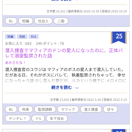
婚したと朝礼で報告が。健二は達哉のことを愛してはいなかった
のか？
文字数 10,351
最終更新日 2020.10.30
登録日 2020.10.30
BL
短編
社会人
二股
25
短編
完結
R18
お気に入り : 683
24h.ポイント : 78
潜入捜査でマフィアのドンの愛人になったのに、正体バ
レて溺愛監禁された話
あかさたな！
潜入捜査官のユウジは マフィアのボスの愛人まで潜入していた。
だがある日、それがボスにバレて、 執着監禁されちゃって、 幸せ
になっちゃう話 少し歪んだ愛だが、ルカという歳下に メロメロに
溺愛されちゃう。 そんなハッピー寄りなティーストです！ ▶︎潜入
続きを読む
捜査とかスパイとか設定がかなりゆるふわですが、 雰囲気だけ楽
しんでいただけると幸いです！ ＿＿＿＿＿ ▶︎タイトルそのうち変
文字数 13,020
最終更新日 2022.5.26
登録日 2022.5.15
えます 2022/05/16変更！ 拘束（仮題名）→ 潜入捜査でマフィア
のドンの愛人になったのに、正体バレて溺愛監禁された話 ▶︎毎日
BL
拘束
監禁調教
マフィア
潜入捜査
甘々
18時更新頑張ります！一万字前後のお話に収める予定です
ヤンデレ？
ドS
年下攻め
2022/05/24の更新は1日お休みします。すみません。 ▶︎▶︎r18
表現が含まれます※ ◀︎◀︎ ＿＿＿＿＿