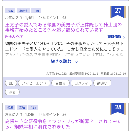
27
長編
連載中
R18
お気に入り : 1,481
24h.ポイント : 63
王太子の愛人である傾国の美男子が正体隠して騎士団の
事務方始めたところ色々追い詰められています
岩永みやび
書籍情報
傾国の美男子といわれるリアは、その美貌を活かして王太子殿下
エドワードの愛人をやっていた。 しかし将来のためにこっそりリ
アムという偽名で王宮事務官として働いていたリアは、ひょんな
ことから近衛騎士団の事務方として働くことに。 実はまったく仕
続きを読む
事ができないリアは、エドワードの寵愛もあいまって遅刻やらか
しを重ねる日々。ついには騎士団にも悪い意味で目をつけられて
文字数 201,223
最終更新日 2025.11.1
登録日 2023.12.16
しまいーー？ 王太子からの溺愛に気が付かないリアが徐々に追い
詰められていくお話です。 ※R18はおまけ程度です。期待しない
BL
ハッピーエンド
異世界
コメディ
勘違い
でください。不定期更新。 主人公がマジでクズです。複数人と関
溺愛
係持ってる描写あり。苦手な方はご注意下さい。
28
短編
完結
R18
お気に入り : 1,046
24h.ポイント : 56
高慢ちきな悪役令息アラン・リゥが断罪？ されてみた
ら、鋼鉄宰相に溺愛されました