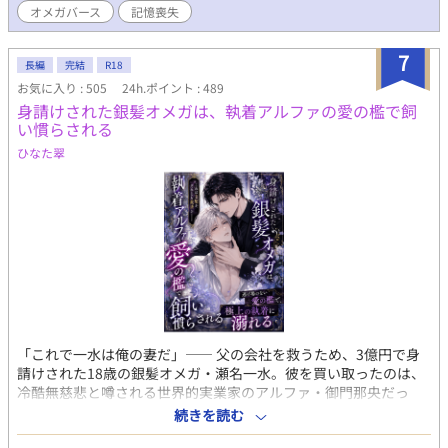
オメガバース
記憶喪失
7
長編
完結
R18
お気に入り : 505
24h.ポイント : 489
身請けされた銀髪オメガは、執着アルファの愛の檻で飼
い慣らされる
ひなた翠
「これで一水は俺の妻だ」―― 父の会社を救うため、3億円で身
請けされた18歳の銀髪オメガ・瀬名一水。彼を買い取ったのは、
冷酷無慈悲と噂される世界的実業家のアルファ・御門那央だっ
た。 愛人か、子を産むための道具として買われたはずが、激しく
続きを読む
抱かれた翌朝に突きつけられたのは、まさかの『婚姻届』！？