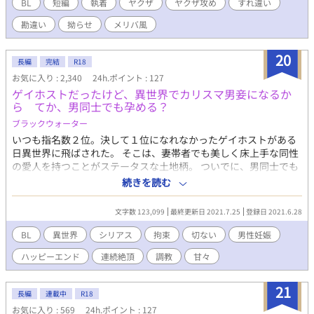
BL
短編
執着
ヤクザ
ヤクザ攻め
すれ違い
勘違い
拗らせ
メリバ風
20
長編
完結
R18
お気に入り : 2,340
24h.ポイント : 127
ゲイホストだったけど、異世界でカリスマ男妾になるか
ら てか、男同士でも孕める？
ブラックウォーター
いつも指名数２位。決して１位になれなかったゲイホストがある
日異世界に飛ばされた。 そこは、妻帯者でも美しく床上手な同性
の愛人を持つことがステータスな土地柄。 ついでに、男同士でも
子どもを作れる魔法が確立されている。 どうせ元の世界には戻れ
続きを読む
ないんだからと、雇われ男妾として働き始める。 が、王子様、上
級貴族、豪商、マフィアの元締めなどの大物たちに本気で惚れら
文字数 123,099
最終更新日 2021.7.25
登録日 2021.6.28
れてしまい...？ 専属になってくれと言われても...。ええ？なんで、
俺を孕ませる権利を巡って修羅場？ 元の世界の知識で貢献はして
BL
異世界
シリアス
拘束
切ない
男性妊娠
るけど、英雄になるつもりじゃないし！ 異世界モテモテゲイホス
ハッピーエンド
連続絶頂
調教
甘々
ト、ついでにホモ妊娠の奮戦記。 基本主人公攻めですが、乗っか
り受け、襲い受けもあります。 ノンケや攻め専をホモ受けに目覚
めさせるシュチュが多いので、苦手な方はご注意を。 完結です。
21
長編
連載中
R18
読んで頂いた皆様に心より感謝申し上げます。
お気に入り : 569
24h.ポイント : 127