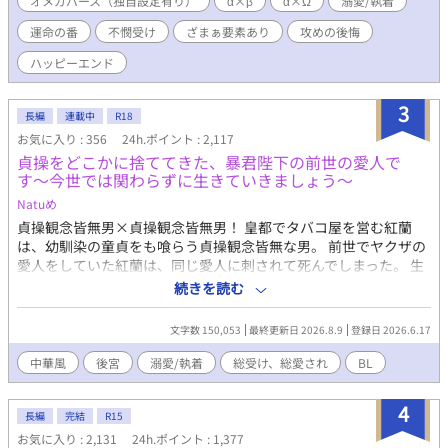
オメガバース（独自設定有り）
α×β
α×Ω
溺愛/執着
しかし熱愛は続かず、三塚は愛人を囲い始める。しかも相手はΩ
運命の番
不憫受け
ざまぁ要素あり
攻めの後悔
で、三塚と番になって子どもを産む事を望んでいた。 バース法に
より、婚姻外の番契約は禁止されている。可愛い愛人の願いを叶
ハッピーエンド
える為には、まず静也と離婚しなくてはならない。 そうして結婚
生活が五年目に入ったある夜、三塚は静也に離婚を切り出す。 愛
3
人に目が眩む三塚は、この先で自分を待つ恐ろしい運命など、想
長編
連載中
R18
像すらできずにいたが……。 手段を選ばず生きてきた傲慢浮気
お気に入り : 356
24h.ポイント : 2,117
男・三塚の末路とは。 そして捨てられた静也の、意外な未来と
貞操をどこかに捨ててきた、暴君陛下の前世の愛人で
は。 ※お詫び 17話のラスト、三年ではなく五年の間違いです！明
す〜今世では関わらずに生きていきましょう〜
らかなうっかりミスです！ お詫びして訂正いたしますm(_ _)m
Natuめ
貞操観念皆無男×貞操観念皆無男！ 皇都でタバコ屋を営む紅蘭
は、幼馴染の童貞をも喰らう貞操観念皆無な男。 前世でヤクザの
愛人をしていた紅蘭は、同じ愛人に刺されて死んでしまった。 生
まれ変わった紅蘭は、誰に囚われるでもなく自由に生きていた。
続きを読む
しかしある日、皇宮から使者がやってくる。 数多の男を喰らって
きた紅蘭の噂を聞き、絶倫だという皇帝の相手をするよう命じて
文字数 150,053
最終更新日 2026.8.9
登録日 2026.6.17
きた。 金に目が眩み後宮に入った紅蘭は、暴君と呼ばれる皇帝が
前世のあのヤクザであることを知る。 絶対にバレるものかと皇帝
中華風
後宮
溺愛/執着
総受け、総愛され
BL
から逃げようとするが、結局見つかってしまい寵愛を受けるはめ
に！ さっさと金貨をもらって後宮を去りたい紅蘭と、紅蘭を逃し
4
まいとする皇帝の、貞操観念皆無な物語！ ※主人公、皇帝共に不
長編
完結
R15
特定多数と肉体関係を持つ描写があります。 ※男女の肉体関係を
お気に入り : 2,131
24h.ポイント : 1,377