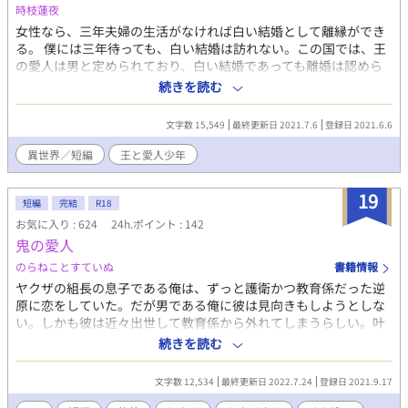
時枝蓮夜
女性なら、三年夫婦の生活がなければ白い結婚として離縁ができ
る。 僕には三年待っても、白い結婚は訪れない。この国では、王
の愛人は男と定められており、白い結婚であっても離婚は認めら
れていないためだ。 初めから要らぬ子供を増やさないために、男
続きを読む
を愛人にと定められているのだ。子ができなくて当然なのだか
ら、離婚を論じるられる事もなかった。 そして若い間に抱き潰さ
文字数 15,549
最終更新日 2021.7.6
登録日 2021.6.6
れたあと、修道院に幽閉されて一生を終える。 僕はもうすぐ王の
愛人に召し出され、２年になる。夜のお召もあるが、ただ抱きし
異世界／短編
王と愛人少年
められて眠るだけのお召だ。 そんな生活に変化があったのは、僕
に遅い精通があってからだった。
19
短編
完結
R18
お気に入り : 624
24h.ポイント : 142
鬼の愛人
のらねことすていぬ
書籍情報
ヤクザの組長の息子である俺は、ずっと護衛かつ教育係だった逆
原に恋をしていた。だが男である俺に彼は見向きもしようとしな
い。しかも彼は近々出世して教育係から外れてしまうらしい。叶
わない恋心に苦しくなった俺は、ある日計画を企てて……。ヤク
続きを読む
ザ若頭×跡取り
文字数 12,534
最終更新日 2022.7.24
登録日 2021.9.17