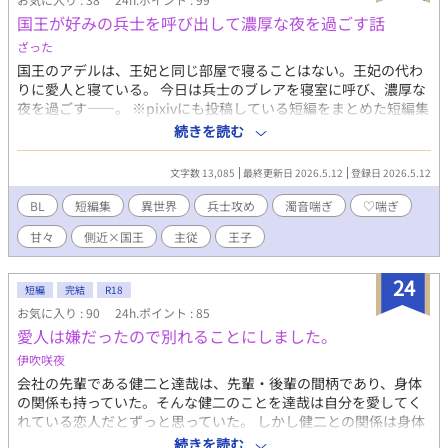
ールを完璧な紳士に育てて、王女と結婚させなさい！ それがマ
国王が好みの兵士を呼び出して濃厚な夜を過ごす話
リユスへの究極の復讐となるのよ！」 そして、ジュールはテオ
ざった
ドールをこの国一番の「理想の結婚相手」に育てるべく奮闘を始
める。 ――６年後。念願かなって完璧な男に成長したテオドー
国王のアデルは、王妃と同じ部屋で寝ることはない。王妃の代わ
ルだったが、なぜか育ての親であるジュールに対して異常な執着
りに愛人と寝ている。 今日は兵士のブレアを寝室に呼び、濃厚な
を見せるようになり……。 養子（義理の甥）×淫紋持ちの育ての
夜を過ごす――。 ※pixivにも投稿している短編をまとめた短編集
親（義理の叔父）※血の繋がりはありません ※最終的には固定カ
です。 ※一話目と二話目は同軸ですが、三話目と四話目はそれぞ
続きを読む
プですが、攻めは複数（R18シーンあり） 主人公は真面目です
れ別軸の話です。 ※♡喘ぎ、濁音喘ぎあり
が、割と惚れっぽく、流されやすい系です。 R18シーンに予告は
文字数 13,085
最終更新日 2026.5.12
登録日 2026.5.12
ありません。 【お知らせ】まめさん（@mamedanuki_bl）に第
５１話のイラストを描いていただきました！！ ５１話の挿絵にも
BL
短編集
異世界
兵士攻め
濁音喘ぎ
♡喘ぎ
なっていますのでぜひご覧ください❤
甘々
側近×国王
主従
王子
24
短編
完結
R18
お気に入り : 90
24h.ポイント : 85
愛人は嫌だったので別れることにしました。
伊吹咲夜
会社の先輩である健二と達哉は、先輩・後輩の間柄であり、身体
の関係も持っていた。そんな健二のことを達哉は自分を愛してく
れている恋人だとずっと思っていた。 しかし健二との関係は身体
だけで、それ以上のことはない。疑問に思っていた日、健二が結
続きを読む