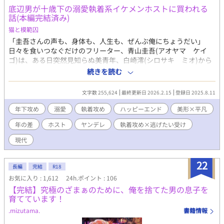
底辺男が十歳下の溺愛執着系イケメンホストに買われる
話(本編完結済み)
猫と模範囚
「圭吾さんの声も、身体も、人生も、ぜんぶ俺にちょうだい」
日々を食いつなぐだけのフリーター、青山圭吾(アオヤマ ケイ
ゴ)は、ある日突然見知らぬ美青年、白崎澪(シロサキ ミオ)から
愛人契約を持ちかけられる。 昼間は名門大学の優等生、夜はホス
続きを読む
トクラブで荒稼ぎする澪には、どこか危うい魅力があった。澪は
周到に、ときに無邪気に、青山君に過剰ともいえる愛を注ぐ。 な
文字数 255,624
最終更新日 2026.2.15
登録日 2025.8.11
ぜこんなに執着されるのかわからない。いつしか青山君は、澪の
策略混じりの愛情と支配から抜け出せなくなる。 猫を被った可愛
年下攻め
溺愛
執着攻め
ハッピーエンド
美形×平凡
い執着攻めからはじまり、後半から愛と執着激重なヤンデレ攻
年の差
ホスト
ヤンデレ
執着攻め×逃げたい受け
め。 ※とくに物語の中盤以降は猫被りをやめたヤンデレ執着攻め
のハードな溺愛と支配、受けの快楽堕ち描写が濃厚です。ターニ
現代
ングポイントは第17話です。 【本編完結済み】その後の二人の短
編を不定期連載します。 (※長くてすみませんが、お伝えしたいこ
22
と) 作中の性描写はポルノ的な目的ではなく、そんなやり方でしか
長編
完結
R18
愛情にアプローチできないキャラクターの歪みと傷を表現するた
お気に入り : 1,612
24h.ポイント : 106
めに書きました。 暴力を美化したり肯定したりする意図はありま
【完結】究極のざまぁのために、俺を捨てた男の息子を
せん。性的な歪みがあるキャラクターと恋愛というリングで精神
育てています！
的なバトルをするのが物語の主題です。最後まで誠実に書きま
.mizutama.
書籍情報
す。