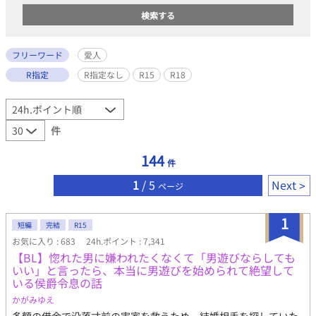
フリーワード
愛人
R指定
R指定なし
R15
R18
件
144
件
1
/ 5
Next
ページ
1
短編
完結
R15
お気に入り : 683
24h.ポイント : 7,341
【BL】惚れた男に嫌われたくなくて「男遊びならしても
いい」と言ったら、本当に男遊びを始められて絶望して
いる侯爵令息の話
かがみゆえ