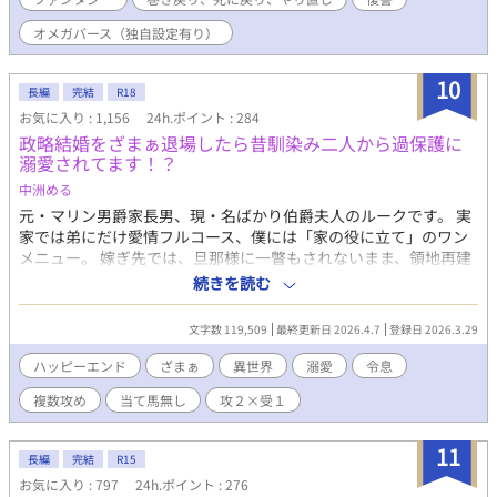
——。 -------------------- 甘々＜＜＜陰謀・ザマァ要素が強め。
オメガバース（独自設定有り）
10
長編
完結
R18
お気に入り : 1,156
24h.ポイント : 284
政略結婚をざまぁ退場したら昔馴染み二人から過保護に
溺愛されてます！？
中洲める
元・マリン男爵家長男、現・名ばかり伯爵夫人のルークです。 実
家では弟にだけ愛情フルコース、僕には「家の役に立て」のワン
メニュー。 嫁ぎ先では、旦那様に一瞥もされないまま、領地再建
プロジェクトを三年完遂しました。 なのに旦那様から食堂で初め
続きを読む
て向けられた言葉が「クラム（＝愛人）は、よく出来た妻だって
皆が褒めていたぞ」。 ……あれ、僕って妻なんですよね？ なぜ
文字数 119,509
最終更新日 2026.4.7
登録日 2026.3.29
妻である僕の目の前で愛人が伯爵夫人として扱われているんでし
ょうね？ 僕の存在っていったい何？ そうですか、書類上は、です
ハッピーエンド
ざまぁ
異世界
溺愛
令息
か。 その瞬間、何かがプツンと切れた。 「はー、ばかばかし
複数攻め
当て馬無し
攻２×受１
い！」 僕は仕事を放り投げ「ちょっと温泉行ってきます」と書置
きを残し馬に飛び乗った。 「家の役に立つ」ことだけを求められ
て生きてきたルークが「自分のために生きる」道を探す物語。 ※
11
長編
完結
R15
注意※ 最終的に２×１になります。１：１じゃないとダメな方は
お気に入り : 797
24h.ポイント : 276
回れ右！ Rは後半。＊がつきます。 ムーンライトにも同時掲載