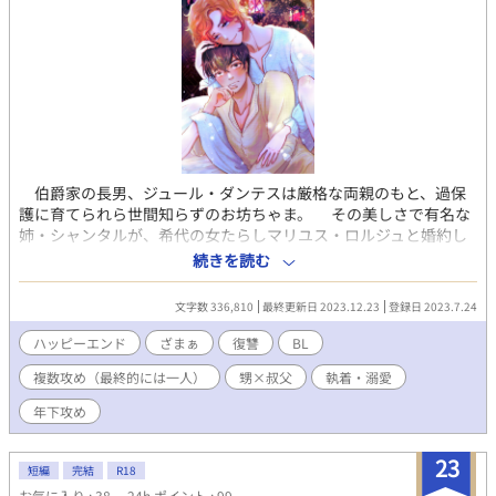
伯爵家の長男、ジュール・ダンテスは厳格な両親のもと、過保
護に育てられら世間知らずのお坊ちゃま。 その美しさで有名な
姉・シャンタルが、希代の女たらしマリユス・ロルジュと婚約し
たことを知ったジュールは、その結婚に反対するため、マリユス
続きを読む
へ抗議に向かう。 だが、箱入り息子のジュールは、百戦錬磨の
マリユスにあっさり陥落され、秘密の愛人にされてしまう。 姉
文字数 336,810
最終更新日 2023.12.23
登録日 2023.7.24
のシャンタルとマリユスの結婚後も、マリユスとのただれた関係
を続けていたジュールだったが、その逢瀬を父親に目撃され、そ
ハッピーエンド
ざまぁ
復讐
BL
れを引き金に、マリユスはほかの女性との数々の浮気が明るみに
複数攻め（最終的には一人）
甥×叔父
執着・溺愛
出る。 王の側室とも姦通していたことがバレたマリユスは、国
外追放の処分を受けるが、姉からの命令でジュールは、マリユス
年下攻め
と先妻との息子であるテオドールを引き取る羽目になってしま
う。そして、マリユスに淫紋をつけられてしまったジュールは月
23
に一度、男の精をその身に受けないと衰弱死してしまうという宿
短編
完結
R18
命を負ってしまった。 シャンタルは言った。「あなたがテオド
お気に入り : 38
24h.ポイント : 99