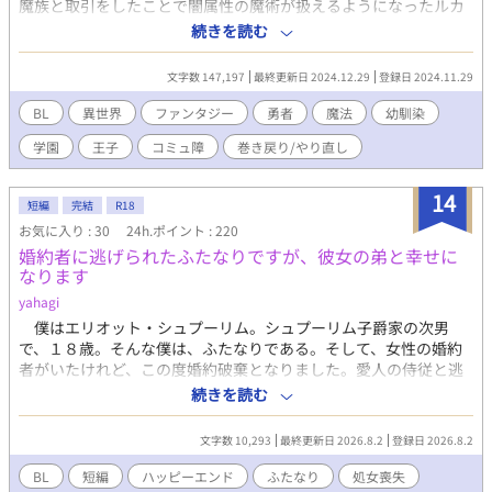
魔族と取引をしたことで闇属性の魔術が扱えるようになったルカ
は、その事実を隠し、勇者となったレオと共に旅を続けていた
続きを読む
が、旅の途中で過去に魔族と取引をしたことをレオに知られてし
まい、裏切り者としてレオに殺されてしまう。 死後、魂は取引し
文字数 147,197
最終更新日 2024.12.29
登録日 2024.11.29
た魔族に捧げるはずが、何故かルカは再び目覚め、魔族と取引す
る前の子どもの頃に戻っていた。不審に思いながらも、最初の人
BL
異世界
ファンタジー
勇者
魔法
幼馴染
生の記憶があるルカは、レオの死を回避する行動をとる。 ◇主人
学園
王子
コミュ障
巻き戻り/やり直し
公は他人との交流が苦手で、自己決定が出来ないコミュ障の子で
す。 ◇テキトー設定。R18は番外編のみ。ざまあ要素はありませ
ん。 ◇ノアのその後の話→「婚約者の王子様に愛人がいるらしい
14
短編
完結
R18
が、ペットを探すのに忙しいので放っておいてくれ。」
お気に入り : 30
24h.ポイント : 220
婚約者に逃げられたふたなりですが、彼女の弟と幸せに
なります
yahagi
僕はエリオット・シュプーリム。シュプーリム子爵家の次男
で、１８歳。そんな僕は、ふたなりである。そして、女性の婚約
者がいたけれど、この度婚約破棄となりました。愛人の侍従と逃
げてしまったんだって。そこにやってきたのは、彼女の弟だっ
続きを読む
た。※ムーンライトノベルズ様にも掲載しています。
文字数 10,293
最終更新日 2026.8.2
登録日 2026.8.2
BL
短編
ハッピーエンド
ふたなり
処女喪失