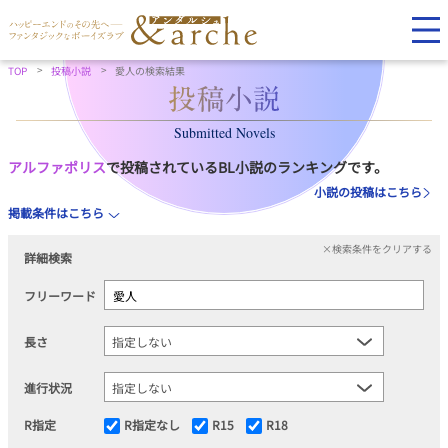
TOP
投稿小説
愛人の検索結果
Submitted Novels
アルファポリス
で投稿されているBL小説のランキングです。
小説の投稿はこちら
掲載条件はこちら
×検索条件をクリアする
詳細検索
フリーワード
長さ
進行状況
R指定
R指定なし
R15
R18