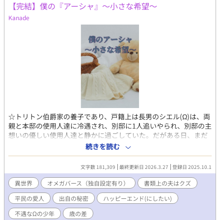
【完結】僕の『アーシャ』〜小さな希望〜
中。 ※転載・AI取り込み禁止※
Kanade
☆トリトン伯爵家の養子であり、戸籍上は長男のシエル(Ω)は、両
親と本邸の使用人達に冷遇され、別邸に1人追いやられ、別邸の主
想いの優しい使用人達と静かに過ごしていた。だがある日、まだ
あどけなさが残る若さで、ランスター侯爵カイラス(α)との縁談を
続きを読む
強制される。 ​カイラス側からの申し出であったにもかかわらず、
実家からは厄介払いをされるように、婚姻の日を待たずして早々
文字数 181,309
最終更新日 2026.3.27
登録日 2025.10.1
に婚家へと送り出されたシエル。 しかし、正妻として迎えられる
はずの彼を待っていたのは、ランスター侯爵家の離れ…別邸での
異世界
オメガバース（独自設定有り）
書類上の夫はクズ
生活だったー。 本邸ではカイラスの愛人である平民のレインが、
平民の愛人
出自の秘密
ハッピーエンド(にしたい)
まるで『本当の奥様』であるかのように振る舞い、シエルの居場
所を奪っていたのだ。 悪びれた様子もなく、シエルとの婚姻を望
不遇なΩの少年
歳の差
んだ理由、そして、契約内容を淡々と告げるカイラス。 あまりに