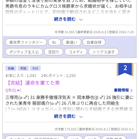
多額の借金で没落寸前の実家を救うため、結婚相手を探していた
男爵令息のラキにカムグロス侯爵家から求婚状が届く。 お相手は
同性のディートリヒで、初対面で歓迎されるどころか冷たく突き
放されてしまう。 『必要最低限関わるな』 『愛人を作るな』 『男
続きを読む
遊びならしてもいい』 ディートリヒから実家の借金を完済する条
件を言われたラキは、学園で令息たちとの交流を満喫中。 褒め上
文字数 31,965
最終更新日 2026.8.8
登録日 2026.7.20
手なラキの周りには可愛い令息が集まり、推し活状態に。 一方、
ディートリヒだけが嫉妬で胃を痛める日々。 ラキへの恋心を隠し
異世界ファンタジー
BL
勘違い
自業自得
続けた不器用侯爵令息に、幸せな未来は訪れるのか？ .
ポジティブ主人公
空回り
コメディ
シリアス迷子
2
長編
完結
R18
お気に入り : 1,342
24h.ポイント : 2,250
【完結】運命を棄てた男
Q矢(Q.➽)
書籍情報
三塚亮(α ♂) 31 身勝手傲慢浮気夫 × 岡本静也(β ♂) 26 強引に妻に
された美青年 服部颯介(α ♂) 26 八年ぶりに再会した同級生
(？)←NEW！ ※オメガバース 性別に関わらず結婚できる世界線 五
年前、大学生だった岡本静也（β）は、インターンに入った会社
続きを読む
で、αの三塚 亮に一目惚れされ、猛烈なアプローチを受けた。 異
性愛者であり遠恋の彼女も居た静也は、それを理由に三塚の告白
文字数 175,025
最終更新日 2026.8.2
登録日 2026.5.1
を断り続けたが、ある時三塚に酒に酔わされ、抱かれてしまう。
既成事実を作る事に成功した三塚は、強引に静也を略奪、結婚。