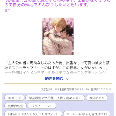
ので自分の領地でのんびりしたいと思います。
濃子
「主人公の当て馬幼なじみだった俺、出番なしで可愛い彼女と領
地でスローライフ！……のはずが、この世界、女がいないっ！」
ーー外側はイケメン王子、中身はモブな与一ことアディオンが、
のんびり領地生活を目指しているのにトラブルに巻き込まれてば
続きを読む
かりいる作品です。 祝！1,100,000pt越え！たくさんのいいね、
お気に入り登録、本当にありがとうございます😊皆様に愛される
文字数 591,189
最終更新日 2025.11.29
登録日 2025.5.10
作品になったこと、心から感謝いたします🥹 ※完結後もたくさん
の方に読んでいただいています🥹本当にありがとうございます🙇
BLギャグ
架空設定アザ花種（子供を産める男）
AI挿絵あり
他にも書いてますので、よろしくお願いします😚 「ごめん、でき
異世界転生
ハッピーエンド
ないーー」、とベッドの上で幼なじみのイリスにふられてショッ
ク死したアディオンに代わり、俺、こと木更津与一はエウローペ
前作あり（読んでなくても大丈V！）
ハーレムになる可能性はゼロ