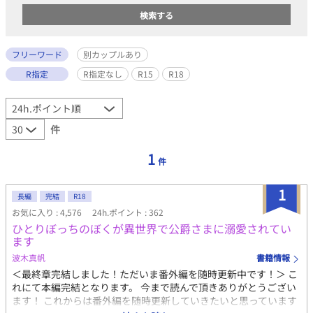
フリーワード
別カップルあり
R指定
R指定なし
R15
R18
件
1
件
1
長編
完結
R18
お気に入り : 4,576
24h.ポイント : 362
ひとりぼっちのぼくが異世界で公爵さまに溺愛されてい
ます
波木真帆
書籍情報
＜最終章完結しました！ただいま番外編を随時更新中です！＞ こ
れにて本編完結となります。 今まで読んで頂きありがとうござい
ます！ これからは番外編を随時更新していきたいと思っています