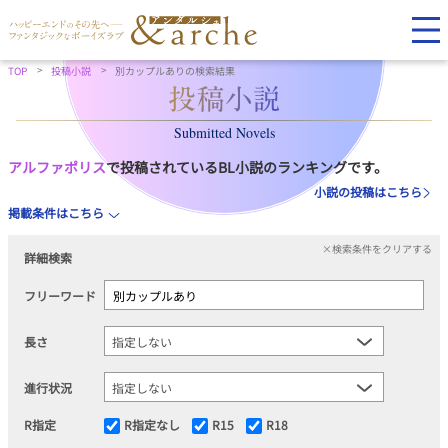
TOP
投稿小説
別カップルありの検索結果
Submitted Novels
アルファポリス
で投稿されているBL小説のランキングです。
小説の投稿はこちら
掲載条件はこちら
×検索条件をクリアする
詳細検索
フリーワード
長さ
進行状況
R指定
R指定なし
R15
R18