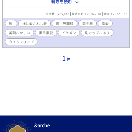
ので、どうぞよろしくお願いします♫ ＜あらすじ＞ 中学を卒業し
続きを読む
た日、花村 柊は母親に捨てられた。 生きるために一生懸命働いて
いたが、ある時事件が起きて仕事をクビになってしまう。 疲れ果
文字数 1,765,043
最終更新日 2026.2.18
登録日 2022.3.27
てた柊が公園のベンチでうたた寝をしているうちに知らない世界
へ迷い込んでしまった。 そこで出会ったのはイケメンの公爵さ
BL
神に愛されし者
異世界転移
美少年
溺愛
ま。 事情を話すと彼の秘書として雇ってもらうことに…。 しか
美醜おかしい
黒目黒髪
イケメン
別カップルあり
し、公爵さまには別の思惑があって…。 紆余曲折を経て恋人にな
った柊と公爵フレッドはあるものを探しに王都へ。 ところが王城
タイムスリップ
でとんでもないことに巻き込まれて……。 R18には※付けます。
第一章 出逢い〜両想い編 完結 第二章 恋人
編 完結 第三章 王都への旅〜王城編 完結 第四
1
件
章 王城 過去編 完結 第五章 王城〜帰郷編 完
結 最終章 領地での生活編 完結 別視点で交互に話が進みま
す。
&arche