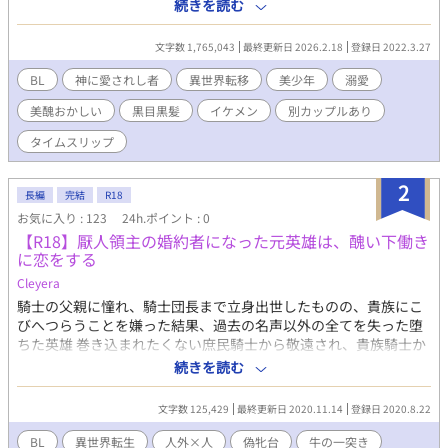
ので、どうぞよろしくお願いします♫ ＜あらすじ＞ 中学を卒業し
続きを読む
た日、花村 柊は母親に捨てられた。 生きるために一生懸命働いて
いたが、ある時事件が起きて仕事をクビになってしまう。 疲れ果
文字数 1,765,043
最終更新日 2026.2.18
登録日 2022.3.27
てた柊が公園のベンチでうたた寝をしているうちに知らない世界
へ迷い込んでしまった。 そこで出会ったのはイケメンの公爵さ
BL
神に愛されし者
異世界転移
美少年
溺愛
ま。 事情を話すと彼の秘書として雇ってもらうことに…。 しか
美醜おかしい
黒目黒髪
イケメン
別カップルあり
し、公爵さまには別の思惑があって…。 紆余曲折を経て恋人にな
った柊と公爵フレッドはあるものを探しに王都へ。 ところが王城
タイムスリップ
でとんでもないことに巻き込まれて……。 R18には※付けます。
第一章 出逢い〜両想い編 完結 第二章 恋人
2
編 完結 第三章 王都への旅〜王城編 完結 第四
長編
完結
R18
章 王城 過去編 完結 第五章 王城〜帰郷編 完
お気に入り : 123
24h.ポイント : 0
結 最終章 領地での生活編 完結 別視点で交互に話が進みま
【R18】厭人領主の婚約者になった元英雄は、醜い下働き
す。
に恋をする
Cleyera
騎士の父親に憧れ、騎士団長まで立身出世したものの、貴族にこ
びへつらうことを嫌った結果、過去の名声以外の全てを失った堕
ちた英雄 巻き込まれたくない庶民騎士から敬遠され、貴族騎士か
らは嫌悪される 何もかもに疲れた元英雄の元に、辺境領主の男爵
続きを読む
家への婿入り話が届けられる 己を蹴落とした貴族階級は気に入ら
ないけれど、誰も自分を知らぬ場所ならと、居場所を失った元英
文字数 125,429
最終更新日 2020.11.14
登録日 2020.8.22
雄は辺境へ向かった ：注意： 素人です 人外です 真面目の皮を被
った変です タグをどうぞ 月光さんにもいます
BL
異世界転生
人外×人
偽牝台
牛の一突き