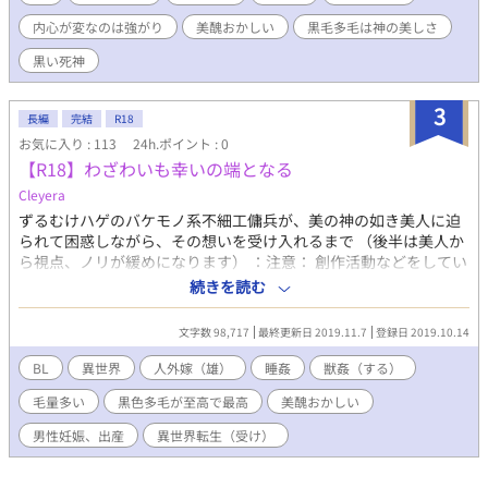
内心が変なのは強がり
美醜おかしい
黒毛多毛は神の美しさ
黒い死神
3
長編
完結
R18
お気に入り : 113
24h.ポイント : 0
【R18】わざわいも幸いの端となる
Cleyera
ずるむけハゲのバケモノ系不細工傭兵が、美の神の如き美人に迫
られて困惑しながら、その想いを受け入れるまで （後半は美人か
ら視点、ノリが緩めになります） ：注意： 創作活動などをしてい
ない素人作品とご了承ください 受けが人外です、人化しません、
続きを読む
毛むくじゃらです、苦手な方はすいません 性描写有りは題名に※
あり タグを一読ください 同名でお月様に出没しております
文字数 98,717
最終更新日 2019.11.7
登録日 2019.10.14
BL
異世界
人外嫁（雄）
睡姦
獣姦（する）
毛量多い
黒色多毛が至高で最高
美醜おかしい
男性妊娠、出産
異世界転生（受け）