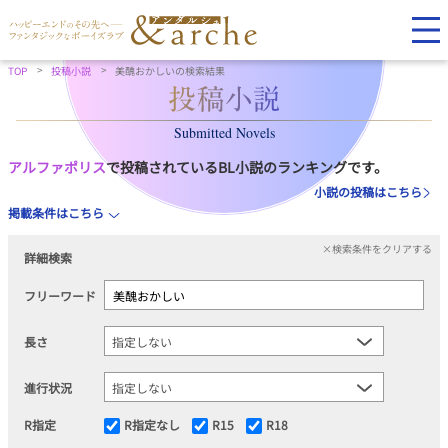
TOP
投稿小説
美醜おかしいの検索結果
Submitted Novels
アルファポリス
で投稿されているBL小説のランキングです。
小説の投稿はこちら
掲載条件はこちら
×検索条件をクリアする
詳細検索
フリーワード
長さ
進行状況
R指定
R指定なし
R15
R18