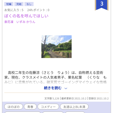
3
短編
完結
なし
お気に入り : 5
24h.ポイント : 0
ぼくの名を呼んでほしい
泉花凜 いずみ かりん
高校二年生の佐藤涼（さとう りょう）は、自称燃える芸術
家。現在、クラスメイトの人気者男子、栗名紅葉 （くりな も
みじ）に恋焦がれている。破天荒でゴーイングマイウェイな性格
の涼は、周りの目も気にせず強引なアプローチで栗名にアタック
続きを読む
するが、それゆえ彼の取り巻きたちはカンカンで……？ ポップ
でキュートな青春ブロマンスコメディ。
文字数 5,126
最終更新日 2021.10.2
登録日 2021.10.2
ほのぼの
青春
コメディー
友達以上BL未満