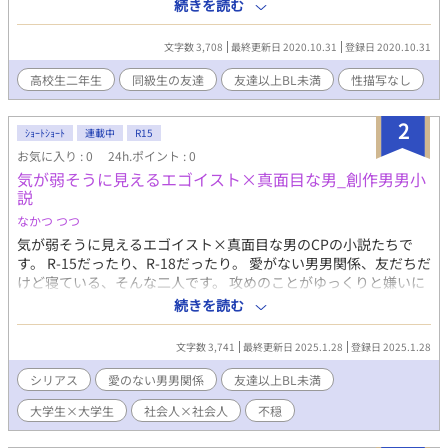
順位や評価は気にしない。参加することに意義があると思ってい
続きを読む
ます。これはそういう作品です。
文字数 3,708
最終更新日 2020.10.31
登録日 2020.10.31
高校生二年生
同級生の友達
友達以上BL未満
性描写なし
2
ｼｮｰﾄｼｮｰﾄ
連載中
R15
お気に入り : 0
24h.ポイント : 0
気が弱そうに見えるエゴイスト×真面目な男_創作男男小
説
なかつ つつ
気が弱そうに見えるエゴイスト×真面目な男のCPの小説たちで
す。 R-15だったり、R-18だったり。 愛がない男男関係、友だちだ
けど寝ている、そんな二人です。 攻めのことがゆっくりと嫌いに
なるけれど関係は続く、そういう業が深いところを好きに書いて
続きを読む
いくつもりです。
文字数 3,741
最終更新日 2025.1.28
登録日 2025.1.28
シリアス
愛のない男男関係
友達以上BL未満
大学生×大学生
社会人×社会人
不穏