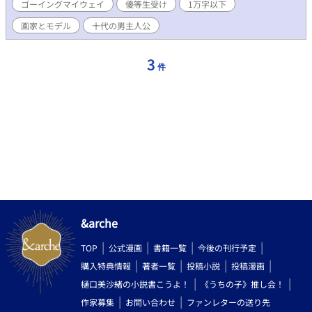
ゴーイングマイウェイ
優等生受け
1万字以下
画家とモデル
十代の男主人公
3
件
&arche
TOP
公式漫画
書籍一覧
今後の刊行予定
購入特典情報
著者一覧
投稿小説
投稿漫画
樋口美沙緒の小説書こうよ！
《うちの子》推し会！
作家募集
お問い合わせ
ファンレターの送り先