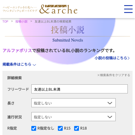
TOP
投稿小説
友達以上BL未満の検索結果
Submitted Novels
アルファポリス
で投稿されているBL小説のランキングです。
小説の投稿はこちら
掲載条件はこちら
×検索条件をクリアする
詳細検索
フリーワード
長さ
進行状況
R指定
R指定なし
R15
R18