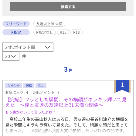
フリーワード
友達以上BL未満
R指定
R指定なし
R15
R18
件
3
件
1
ｼｮｰﾄｼｮｰﾄ
完結
なし
お気に入り : 4
24h.ポイント : 7
【完結】フッとした瞬間、その横顔がキラキラ輝いて見
えた 〜僕と友達の友達以上BL未満な関係〜
もう書かないって言ったよね？
高校二年生の高山秋人はある日、男友達の長谷川涼介の横顔を
見た瞬間にキラキラ輝いて見えた。そして、綺麗な顔だと思って
しまった。 ❇︎第8回BL小説大賞に参加したいだけの作品です。