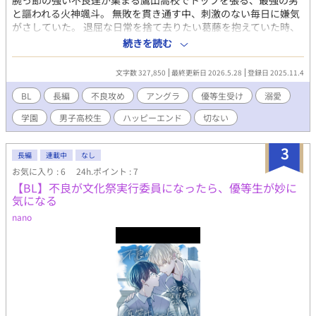
腕っ節の強い不良達が集まる鷹山高校でトップを張る、最強の男
と謳われる火神颯斗。 無敗を貫き通す中、刺激のない毎日に嫌気
がさしていた。 退屈な日常を捨て去りたい葛藤を抱えていた時、
不思議と気になってしまう相手と出会う。 喧嘩が強い訳でもな
続きを読む
く、真面目なその相手との接点はまるでない。 それでも存在が気
になり、素性を知りたくなる。 初めて抱く感情に戸惑いつつ、喧
文字数 327,850
最終更新日 2026.5.28
登録日 2025.11.4
嘩以外の初めての刺激に次第に心動かされ…… 最強の不良×警視
総監の息子 初めての恋心に戸惑い、止まらなくなる不良の恋愛
BL
長編
不良攻め
アングラ
優等生受け
溺愛
譚。 本編【従順な俺を壊して】の颯斗(攻)視点になります。 本編
学園
男子高校生
ハッピーエンド
切ない
の裏側になるので、本編を知らなくても話は分かるように書いて
いるつもりですが、話が交差する部分は省略したりしてます。 本
編を知っていた方が楽しめるとは思いますので、長編に抵抗がな
3
長編
連載中
なし
い方は是非本編も……
お気に入り : 6
24h.ポイント : 7
【BL】不良が文化祭実行委員になったら、優等生が妙に
気になる
nano