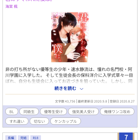
つ つばさ) / α どこかアンニュイな雰囲気の転入生。 笹平 直
海棠 楓
人(ささひら なおと) / α 快活な雰囲気のクラスメイト。 柳沢
智(やなぎさわ とも) / Ω 独特の雰囲気を持つ直人の恋人。 入
梅 千彰(いりうめ ちあき) / Ω 昴希の恋人。昴希の秘密は知ら
ない。
非の打ち所がない優等生の少年・速水静流は、憧れの名門校・阿
川学園に入学した。 そして生徒会長の保科洋介に入学式草々一目
ぼれ、自分も生徒会に入ってお近づきを狙っていた。 しかし、同
級生で問題児の蒼城紫苑と出会ってから、静流の運命が変わっ
続きを読む
た。 紫苑に関わって以来、ろくなことがない。めがねは割られ
る、生徒会にいられなくなる。何よりショックだったのは、「好
文字数 43,756
最終更新日 2020.9.8
登録日 2020.8.27
きだ」と告白されるなり犯されたことだった。 静流は自分の嫌い
な問題児である紫苑に、決して心を開こうとはしなかった。だが
BL
同級生
優等生受け
強気美人受け
俺様ワンコ攻め
結局なんとなくしてやられたという感じで二人は周りも公認のカ
すれ違い
切ない
ケンカップル
ップルとなるが、争いは絶えない。 ２人は高校３年間をともに過
ごし、ともに受験を乗り越え、晴れて同じ大学に入学するが、そ
のころから２人の歯車は微妙にずれ始めていた・・・。 あらすじ
7
長編
完結
R18