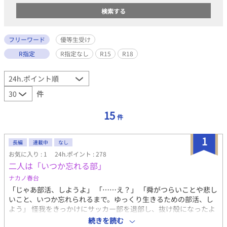
フリーワード
優等生受け
R指定
R指定なし
R15
R18
件
15
件
1
長編
連載中
なし
お気に入り : 1
24h.ポイント : 278
二人は「いつか忘れる部」
ナカノ春台
「じゃあ部活、しようよ」 「……え？」 「舜がつらいことや悲し
いこと、いつか忘れられるまで。ゆっくり生きるための部活、し
よう」 怪我をきっかけにサッカー部を退部し、抜け殻になったよ
うに日々を生きていた富士見 舜は、ひょんなきっかけからマイペ
続きを読む