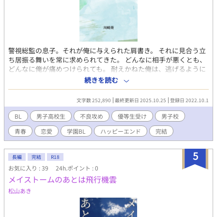
警視総監の息子。それが俺に与えられた肩書き。 それに見合う立
ち居振る舞いを常に求められてきた。 どんなに相手が悪くとも、
どんなに俺が痛めつけられても。 耐えかねた俺は、逃げるように
遠い地の高校に進学した。 初めての友達。初めての遊び。初めて
続きを読む
の自由。 沢山の初めてに青春を謳歌していた。 その先で出会った
のは最強と謳われる男。 その男との出会いは俺の人生を大きく変
文字数 252,890
最終更新日 2025.10.25
登録日 2022.10.1
えた。 そしてその男は言った。 「飛び出せないなら俺が連れ出し
てやる。俺は約束通り迎えに来た。後はお前が決断するだけ
BL
男子高校生
不良攻め
優等生受け
男子校
だ。」 最強の不良 × 警視総監の息子
青春
恋愛
学園BL
ハッピーエンド
完結
5
長編
完結
R18
お気に入り : 39
24h.ポイント : 0
メイストームのあとは飛行機雲
松山あき