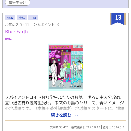
優等生受け
13
短編
完結
R18
お気に入り : 11
24h.ポイント : 0
Blue Earth
noiz
スパイアンドロイド狩り学生ふたりのお話。 明るい主人公攻め、
重い過去有り優等生受け。 未来のお話のシリーズ、青いイメージ
の地球編です。（本編＋番外編構成） 地球編をスタートに、短編
で順次おなじ時代の他の星のお話も投稿していく予定です。 6/13
続きを読む
番外編含め完結しました。 気が向いたらまた書くかもしれません
が、読んで下さった方、お時間いただいて有難うございました。
文字数 38,422
最終更新日 2020.6.13
登録日 2020.5.31
お気に入りご登録くださった方、救われる想いです。ありがとう