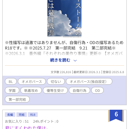
※性描写は過激ではありませんが、自傷行為・ODの描写あるため
R18です。※ ※2025.7.27 第一部完結 9.21 第二部完結※
※2026.3.1 番外編『それぞれの巣作り事情』更新※ 【オメガバ
ース作品】 超進学クラスーー通称アルファクラス不動の首席、風
続きを読む
見 昴希(かざみ こうき)。 彼は航空機パイロットを目指す品行方正
で面倒見の良い、誰もが認める優等生だ。 そんな昴希はオメガで
文字数 226,816
最終更新日 2026.3.1
登録日 2025.6.8
あるという秘密を持っていた。 元々は学校からトラブル防止で言
い渡されたことだが、友人の直人(なおと)と智(とも)の協力もあり
BL
オメガバース
切ない
オメガバース(独自設定）
危なげなく、順調に学校生活を送っていた。 4月。高校2年生に進
学園
執着攻め
優等生受け
自傷行為
OD
級した昴希のクラスに翼(つばさ)が転入してくる。 無気力、無愛
想、無神経の三拍子揃った彼は初対面で昴希がオメガであること
第一部完結
を見抜いてしまう。 翼がもたらす混乱が昴希の日々を変えてい
く。やがて穏やかに守られてきた秘密も綻びを見せはじめてしま
6
い……。 ※毎週木・日曜日更新(1〜3話)※ ※お気に入り、ブック
長編
完結
R18
マーク等ありがとうございます。励みにしております。※ 【登場
お気に入り : 51
24h.ポイント : 0
人物】 風見 昴希 / Ω 穏やかで紳士的な優等生。 江夏 翼(えな
君にすくわれた僕は。