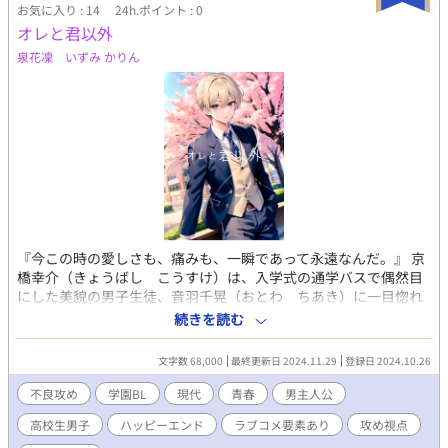
お気に入り : 14
24h.ポイント : 0
オレと君以外
泉花凜 いずみ かりん
『今この時の愛しさも、痛みも、一瞬であって永遠なんだ。』 京
橋幸介（きょうばし こうすけ）は、入学式の通学バスで偶然目
にした美貌の男子生徒、音羽千晃（おとわ ちあき）に一目惚れ
してしまう。彼の制服は向かい側の名門私立男子校、水ノ宮（み
続きを読む
ずのみや）学園だった。 底辺私立の男子校、山吹（やまぶき）高
校はヤンキーしかいない不良校だが、幸介と千晃は、互いの性的
文字数 68,000
最終更新日 2024.11.29
登録日 2024.10.26
指向の違いを乗り越え、相手の思いに少しずつ応えていく――。
1日おきに夜6時～夜8時ごろに更新いたします。応援よろしくお
不良攻め
学園BL
現代
青春
男主人公
願いします！ どうぞお楽しみくださいませ！
高校生男子
ハッピーエンド
ラブコメ要素あり
攻め視点