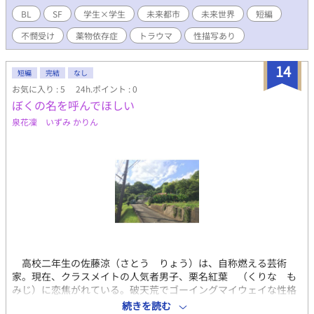
ございます。心より。
BL
SF
学生×学生
未来都市
未来世界
短編
不憫受け
薬物依存症
トラウマ
性描写あり
14
短編
完結
なし
お気に入り : 5
24h.ポイント : 0
ぼくの名を呼んでほしい
泉花凜 いずみ かりん
高校二年生の佐藤涼（さとう りょう）は、自称燃える芸術
家。現在、クラスメイトの人気者男子、栗名紅葉 （くりな も
みじ）に恋焦がれている。破天荒でゴーイングマイウェイな性格
の涼は、周りの目も気にせず強引なアプローチで栗名にアタック
続きを読む