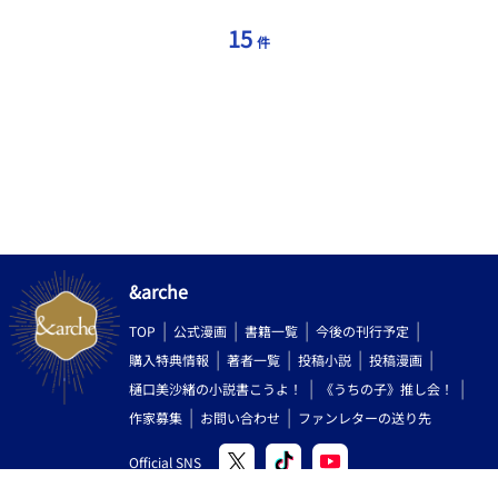
15
件
&arche
TOP
公式漫画
書籍一覧
今後の刊行予定
購入特典情報
著者一覧
投稿小説
投稿漫画
樋口美沙緒の小説書こうよ！
《うちの子》推し会！
作家募集
お問い合わせ
ファンレターの送り先
Official SNS