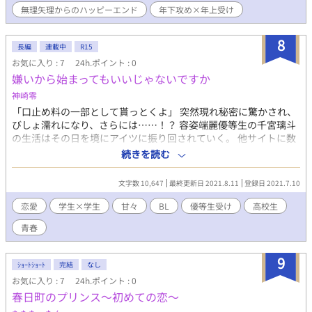
ないか…な受の、何だかんだでラブラブになるお話です。 おまけ
無理矢理からのハッピーエンド
年下攻め×年上受け
も読みたい方は、個人サイトまで。※スマホ非対応
8
長編
連載中
R15
お気に入り : 7
24h.ポイント : 0
嫌いから始まってもいいじゃないですか
神崎零
「口止め料の一部として貰っとくよ」 突然現れ秘密に驚かされ、
びしょ濡れになり、さらには……！？ 容姿端麗優等生の千宮璃斗
の生活はその日を境にアイツに振り回されていく。 他サイトに数
年前執筆並びに投稿させて頂いてました。 PCからの投稿がなかな
続きを読む
か出来ず、改めてリメイクしてこちらで投稿させて頂きます。
文字数 10,647
最終更新日 2021.8.11
登録日 2021.7.10
恋愛
学生×学生
甘々
BL
優等生受け
高校生
青春
9
ｼｮｰﾄｼｮｰﾄ
完結
なし
お気に入り : 7
24h.ポイント : 0
春日町のプリンス〜初めての恋〜