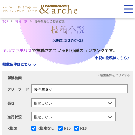
TOP
投稿小説
優等生受けの検索結果
Submitted Novels
アルファポリス
で投稿されているBL小説のランキングです。
小説の投稿はこちら
掲載条件はこちら
×検索条件をクリアする
詳細検索
フリーワード
長さ
進行状況
R指定
R指定なし
R15
R18