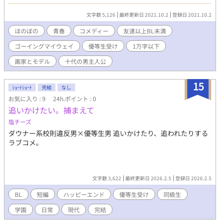
するが、それゆえ彼の取り巻きたちはカンカンで……？ ポップ
でキュートな青春ブロマンスコメディ。
文字数 5,126
最終更新日 2021.10.2
登録日 2021.10.2
ほのぼの
青春
コメディー
友達以上BL未満
ゴーイングマイウェイ
優等生受け
1万字以下
画家とモデル
十代の男主人公
15
ｼｮｰﾄｼｮｰﾄ
完結
なし
お気に入り : 9
24h.ポイント : 0
追いかけたい。捕まえて
塩チーズ
ダウナー系校則違反男×優等生男 追いかけたり、追われたりする
ラブコメ。
文字数 3,622
最終更新日 2026.2.5
登録日 2026.2.5
BL
短編
ハッピーエンド
優等生受け
同級生
学園
日常
現代
完結