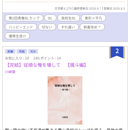
ース自由人・泡瀬 貝に懐かれ、彼の思いつきで「いつか忘れる
部」として活動することになる。 ただの暇つぶしのはずだったは
文字数 6,279
最終更新日 2026.8.7
登録日 2026.8.3
ずが、誰にも知られないまま寂しさを抱えていた二人は少しずつ
歩み寄り仲を深めていく。膨れ上がっていく貝の感情はやがて友
第2回青春BLカップ
BL
高校生BL
美形×平凡
情を越えた執着になっていって……？ 「舜の一番の仲良しはぼく
ハッピーエンド
切ない
すれ違い
執着攻め？
じゃないと嫌だ」 「ぼくが一番、舜のことを知ってる。ぼくが一
番、舜を安心させてあげられる。ねえ、そうでしょ」 「ぼくだけ
優等生受け
の、舜でいてよ」 不思議系儚げ美形マイペース攻め×過去を引き
ずる平凡世話焼き受け 不器用な二人の恋の行方を描く、ちょっぴ
2
り寂しくてちょっぴり危ういハートフル高校生BLです。 平日は毎
長編
完結
R18
日更新できるようがんばっていきます。 第2回青春BLカップにも
お気に入り : 29
24h.ポイント : 14
エントリーしていますので、応援どうぞよろしくお願いいたしま
【完結】従順な俺を壊して 【颯斗編】
す。 ◇ （攻） 泡瀬 貝(あわせ かい) 高校3年生。浮世離れした
川崎葵
儚げで中性的な容姿と突飛な言動が目を引く。マイペースをきわ
め、何にも縛られず何をも縛らない自由人。だが出席日数が圧倒
的に足りない。 （受） 富士見 舜(ふじみ しゅん) 高校3年生。2
年の秋、怪我をきっかけにいろいろあってサッカー部を退部し
た。現在は受験勉強に打ち込む優等生。人に甘えたり頼ったりす
るのが苦手。