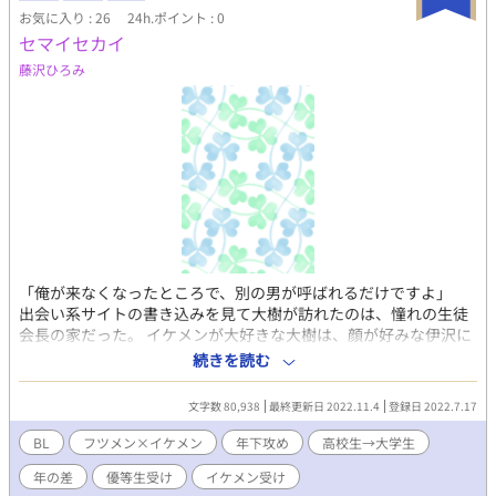
はシリアス気取りですが、高校生カップルの日常。基本らぶら
お気に入り : 26
24h.ポイント : 0
ぶ。 表紙はきよさく様
セマイセカイ
藤沢ひろみ
「俺が来なくなったところで、別の男が呼ばれるだけですよ」
出会い系サイトの書き込みを見て大樹が訪れたのは、憧れの生徒
会長の家だった。 イケメンが大好きな大樹は、顔が好みな伊沢に
いやらしい行為ができると浮かれていたが、伊沢と姉の歪な関係
続きを読む
を知っていくうちに、次第に伊沢をこんな行為から解放してあげ
たいと考えるようになる。 伊沢をほっておけず、大樹は惹かれて
文字数 80,938
最終更新日 2022.11.4
登録日 2022.7.17
いく。やがて二人の関係は、先輩と後輩へ、そして―――。 「次
にこの部屋で自分でする時、俺のこと思い出しながらして下さい
BL
フツメン×イケメン
年下攻め
高校生→大学生
ね」 前半と後半で、雰囲気変わります。 相手がカッコ良すぎて
年の差
優等生受け
イケメン受け
時々乙女スイッチの入る攻と、最後にはなんだコイツ可愛いじゃ