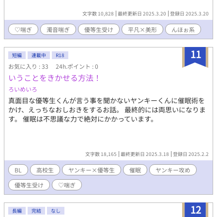
文字数 10,828
最終更新日 2025.3.20
登録日 2025.3.20
♡喘ぎ
濁音喘ぎ
優等生受け
平凡×美形
んほぉ系
11
短編
連載中
R18
お気に入り : 33
24h.ポイント : 0
いうことをきかせる方法！
ろいめいろ
真面目な優等生くんが言う事を聞かないヤンキーくんに催眠術を
かけ、えっちなおしおきをするお話。 最終的には両思いになりま
す。 催眠は不思議な力で絶対にかかっています。
文字数 18,165
最終更新日 2025.3.18
登録日 2025.2.2
BL
高校生
ヤンキー×優等生
催眠
ヤンキー攻め
優等生受け
♡喘ぎ
12
長編
完結
なし