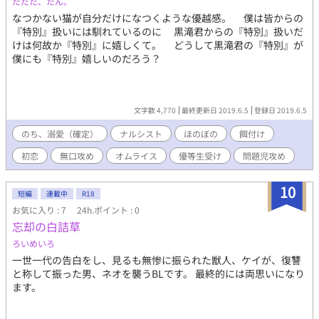
たたた、たん。
なつかない猫が自分だけになつくような優越感。 僕は皆からの
『特別』扱いには馴れているのに 黒滝君からの『特別』扱いだ
けは何故か『特別』に嬉しくて。 どうして黒滝君の『特別』が
僕にも『特別』嬉しいのだろう？
文字数 4,770
最終更新日 2019.6.5
登録日 2019.6.5
のち、溺愛（確定）
ナルシスト
ほのぼの
餌付け
初恋
無口攻め
オムライス
優等生受け
問題児攻め
10
短編
連載中
R18
お気に入り : 7
24h.ポイント : 0
忘却の白詰草
ろいめいろ
一世一代の告白をし、見るも無惨に振られた獣人、ケイが、復讐
と称して振った男、ネオを襲うBLです。 最終的には両思いになり
ます。