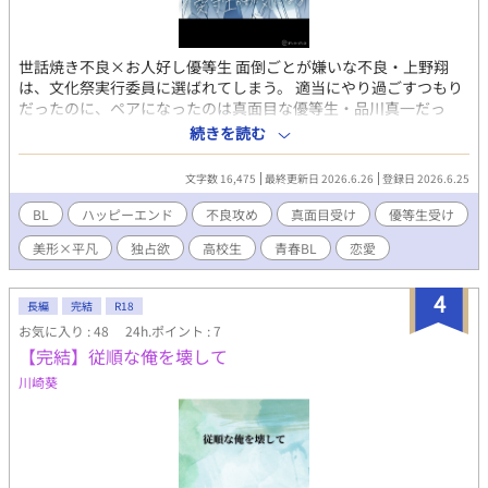
世話焼き不良×お人好し優等生 面倒ごとが嫌いな不良・上野翔
は、文化祭実行委員に選ばれてしまう。 適当にやり過ごすつもり
だったのに、ペアになったのは真面目な優等生・品川真一だっ
た。 本来であれば関わらないような存在だったが、翔は真一のこ
続きを読む
とが妙に気になる。 文化祭準備を通して、二人は少しずつ惹かれ
ていく。 ※全10話ほど予定。両思いハッピーエンド保証です。 ※
文字数 16,475
最終更新日 2026.6.26
登録日 2026.6.25
連載中 ※サムネ・表紙は自身で描いています。
BL
ハッピーエンド
不良攻め
真面目受け
優等生受け
美形×平凡
独占欲
高校生
青春BL
恋愛
4
長編
完結
R18
お気に入り : 48
24h.ポイント : 7
【完結】従順な俺を壊して
川崎葵