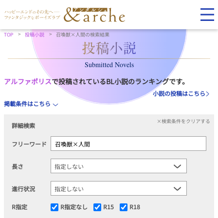
TOP
投稿小説
召喚獣×人間の検索結果
Submitted Novels
アルファポリス
で投稿されているBL小説のランキングです。
小説の投稿はこちら
掲載条件はこちら
×検索条件をクリアする
詳細検索
フリーワード
長さ
進行状況
R指定
R指定なし
R15
R18