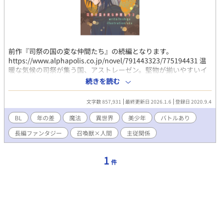
前作『司祭の国の変な仲間たち』の続編となります。
https://www.alphapolis.co.jp/novel/791443323/775194431 温
暖な気候の司祭が集う国、アストレーゼン。堅物が揃いやすいイ
メージとは別に、隠れ二面性のある司祭の頂点ロシュと、マイペ
続きを読む
ースな彼に振り回される補佐役オーギュ、自分の居場所を失いロ
シュに一目惚れをして隣国からやってきた美少年剣士リシェ、リ
文字数 857,931
最終更新日 2026.1.6
登録日 2020.9.4
シェの先輩であり頼り甲斐はあるけどとにかく脱ぎ癖のある大男
剣士ヴェスカのめちゃくちゃな話。 なるべく前回の反省を生かし
BL
年の差
魔法
異世界
美少年
バトルあり
て普通に見れるように危険な要素少なく中身重視にしています。
長編ファンタジー
召喚獣×人間
主従関係
一途だったり、コンプレックスの塊だったり、憧れや卑下した
り、綺麗だったりどす黒かったり胸糞だったり、人間らしくキャ
ラの葛藤やら何やらを書けたらいいなと思います。 基本はおっと
1
件
り司祭×一途美少年剣士、ドＳ属性筋肉馬鹿×高飛車魔法使い。
召喚獣との激しいのもありますのでOKな方どうぞ★ たまにグロな
表現有、その他にも濃いキャラが出ます。 第二弾に当たり、表紙
もリニューアルさせて頂きました！ 今回はエブリスタよりあく様
（https://estar.jp/users/155836639）のご好意で頂いためちゃく
ちゃイケメンなオーギュとファブロスです…！！ 本当にありがと
うございます！ｳﾚｼﾞｨｨｨ！ サブキャラのラスが主人公の番外編↓