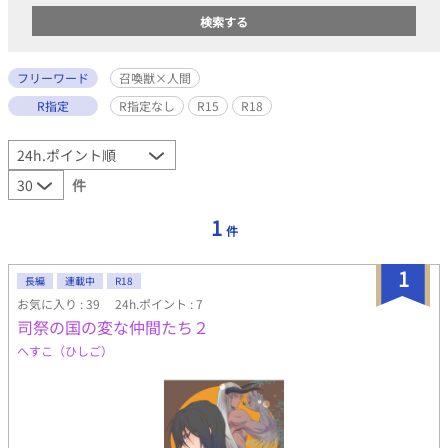
フリーワード
召喚獣×人間
R指定
R指定なし
R15
R18
件
1
件
1
長編
連載中
R18
お気に入り : 39
24h.ポイント : 7
司祭の国の変な仲間たち２
へすこ（ひしご）