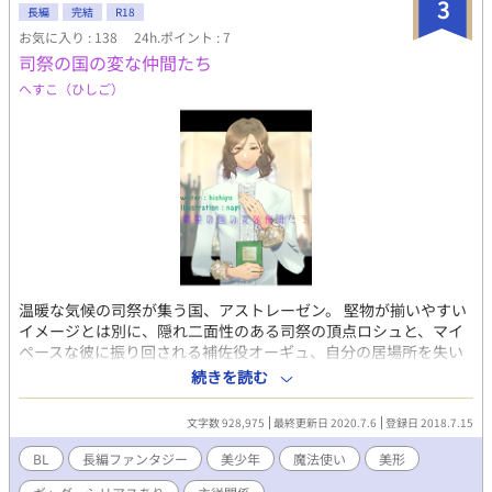
3
スタ・久遠（くおん）は、ある日意識不明で森の外れの川を流さ
長編
完結
R18
れてきた静夜（しずや）という人間の若者を助ける。静夜はほと
お気に入り : 138
24h.ポイント : 7
んどすべての記憶を失っていた。 同じ頃、星の各所では異形の獣
司祭の国の変な仲間たち
たちが数を増し、また多くの原礎たちが星養いの旅の途中で次々
へすこ（ひしご）
と姿を消し、原礎と人間を不安に陥れていた。その中には久遠の
双子の姉、永遠（とわ）もいた。姉の行方を捜すため、また静夜
の記憶を取り戻すために久遠は静夜とともに旅立つ決心をする。
二人の出会いと旅路は、やがて異変の真相と過去の事件とのつな
がり、また静夜の正体や久遠自身に眠る秘密を解き明かすことに
なる。すべてが終わるとき、久遠と静夜、二人が選ぶ道とはー
ー。 【作者から挨拶】 このたびは興味を持っていただき誠にあり
がとうございます。この作品は基本は誰にでもお読みいただける
ファンタジー小説ですが、ラストでR-18展開になるBL設定のため
ご注意ください。カップリング→静夜×久遠（寡黙で淡白だが一
途な年上×無邪気な中性的美少年）のみ。横書き・ゴシック推
温暖な気候の司祭が集う国、アストレーゼン。 堅物が揃いやすい
奨。趣味の延長、未だ手探りしながらの執筆のため公開済みの話
イメージとは別に、隠れ二面性のある司祭の頂点ロシュと、マイ
でも完結までは内容や表現に変更・加筆・修正の可能性極大。で
ペースな彼に振り回される補佐役オーギュ、自分の居場所を失い
すが作品とキャラクターたちへの愛を第一義に、美しい物語に仕
ロシュに一目惚れをして隣国からやってきた美少年剣士リシェ、
続きを読む
上げられるよう気長に頑張ります。閲覧・しおり・お気に入り登
リシェの先輩であり頼り甲斐はあるけどとにかく脱ぎ癖のある大
録ご自由に。超長編が大丈夫な方、どうぞお付き合いくださいま
男剣士ヴェスカのめちゃくちゃな話。 微エロ有り、いちゃこら有
せ。
文字数 928,975
最終更新日 2020.7.6
登録日 2018.7.15
り、ギャグやらシリアスやらバトルやらを詰め込んだりしていま
す。 基本はおっとり司祭×一途美少年剣士、ドＳ属性筋肉馬鹿×
BL
長編ファンタジー
美少年
魔法使い
美形
高飛車魔法使いですが他にも組み合わせ有。 その他にも濃いキャ