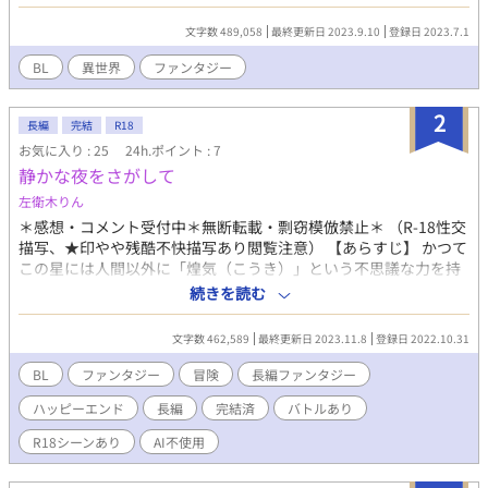
行使する。 《第二章》俺のイジワルな皇子様 やり直しを始めた
ロルビィだが、前回と流れが違う状況に迷いながらも、ひたすら
文字数 489,058
最終更新日 2023.9.10
登録日 2023.7.1
にユキト殿下を守りたいと願う。 《第二章》俺の愛しい皇子様
※長編ファンタジー物書いてみたくて始めましたが、第一章10万
BL
異世界
ファンタジー
字で収めようと思ってたのに倍かかりました。 第二章81話ま
で。 第三章で終了。95話まであります。 読んで頂き有難う御
2
座います。エールやお気に入りを付けて頂き、大変嬉しく思いま
長編
完結
R18
す。
お気に入り : 25
24h.ポイント : 7
静かな夜をさがして
左衛木りん
＊感想・コメント受付中＊無断転載・剽窃模倣禁止＊ （R-18性交
描写、★印やや残酷不快描写あり閲覧注意） 【あらすじ】 かつて
この星には人間以外に「煌気（こうき）」という不思議な力を持
つ「原礎（げんそ）」と呼ばれる者たちが住んでいた。彼らの使
続きを読む
命は自然の移り変わりを見守り、大地に生じた傷や病を癒し、そ
の緩やかな進化と人間社会の発展との調和を保つこと。原礎たち
文字数 462,589
最終更新日 2023.11.8
登録日 2022.10.31
は「星養い」という長旅を繰り返し、その力は山の頂から海の波
打ち際まで、土、樹木、草花、田畑、風や雨や雪、川の流れと、
BL
ファンタジー
冒険
長編ファンタジー
人間が行き交い暮らす範囲に普く及んだ。ただひとつ、人間だけ
ハッピーエンド
長編
完結済
バトルあり
に与えられた特別な力を除いてーー。 この星で最も多くの原礎た
ちが集まり暮らす一大集団居住地「大森林」。植物のうち草葉を
R18シーンあり
AI不使用
司る「瑞葉（みずは）」の一員でありながら、微弱な力しか持た
ないがゆえに役立たずのはみ出し者と呼ばれる少年、瑞葉・アリ