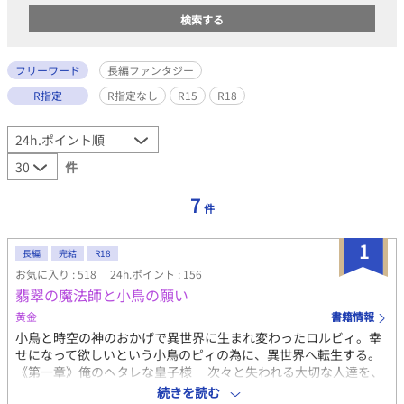
フリーワード
長編ファンタジー
R指定
R指定なし
R15
R18
件
7
件
1
長編
完結
R18
お気に入り : 518
24h.ポイント : 156
翡翠の魔法師と小鳥の願い
黄金
書籍情報
小鳥と時空の神のおかげで異世界に生まれ変わったロルビィ。幸
せになって欲しいという小鳥のピィの為に、異世界へ転生する。
《第一章》俺のヘタレな皇子様 次々と失われる大切な人達を、
愛する人を取り戻し、次こそ約束を守る為にロルビィは神の力を
続きを読む