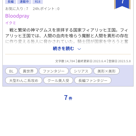
7
長編
連載中
R18
り司祭×一途美少年剣士、ドＳ属性筋肉馬鹿×高飛車魔法使い。
お気に入り : 7
24h.ポイント : 0
召喚獣との激しいのもありますのでOKな方どうぞ★ たまにグロな
Bloodpray
表現有、その他にも濃いキャラが出ます。 第二弾に当たり、表紙
もリニューアルさせて頂きました！ 今回はエブリスタよりあく様
イクミ
（https://estar.jp/users/155836639）のご好意で頂いためちゃく
戦と繁栄の神マグムスを崇拝する国家フィアリッヒ王国。フィ
ちゃイケメンなオーギュとファブロスです…！！ 本当にありがと
アリッヒ王国では、人間の血肉を喰らう魔獣と人間を異形の存在
うございます！ｳﾚｼﾞｨｨｨ！ サブキャラのラスが主人公の番外編↓
に作り変える咎人に脅かされていた。騎士団が国家を守ろうと奮
① https://www.alphapolis.co.jp/novel791443323/349271880
起するなか、町や村は襲われてしまい難民となる者も後を絶たな
続きを読む
② https://www.alphapolis.co.jp/novel791443323/347326197
い。そのなかで、フィアリッヒ王国を脅かす魔獣や咎人を狩る者
指定無しの学園物ＢＬ。ギャグ寄り。 ◆画像や文章の無断使用、
たち「狩人」は戦場に赴き命を賭して狩りを行っていた。 ダグ
転載禁止です。また、内容が大人向けなので未成年者の閲覧も禁
文字数 14,784
最終更新日 2023.6.4
登録日 2023.5.8
ラス一派に所属する狩人であるセツナは、とある任務に派遣され
止です◆ ★一話一話が長いのでこちらでは更新の項目が出にくい
た際に騎士団に所属するライアン・ミラーと出会う。その出会い
BL
異世界
ファンタジー
シリアス
美形×美形
ですが、ぼちぼち更新をしています★
が彼自身を巻き込みながら物語が大きく動き始める— 大型ワンコ
大型わんこ系攻め
クール美人受
長編ファンタジー
の美形騎士団員×クール美人な狩人 ※一部グロテスクな表現ある
ので苦手な方はお控えください
7
件