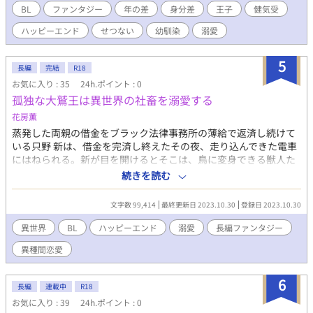
現のある話には * をつけております。
BL
ファンタジー
年の差
身分差
王子
健気受
ハッピーエンド
せつない
幼馴染
溺愛
5
長編
完結
R18
お気に入り : 35
24h.ポイント : 0
孤独な大鷲王は異世界の社畜を溺愛する
花房薫
蒸発した両親の借金をブラック法律事務所の薄給で返済し続けて
いる只野 新は、借金を完済し終えたその夜、走り込んできた電車
にはねられる。新が目を開けるとそこは、鳥に変身できる獣人た
ち「鳥人」が闊歩する異世界・バーランドだった。 新は出会った
続きを読む
男たちに突然脚の腱を切られる。極寒の中放置され死を覚悟した
時、美しい男にキスで傷を治癒される。男はバーランドの国王、
文字数 99,414
最終更新日 2023.10.30
登録日 2023.10.30
ペラジカス・勇仁で、位の高い鳥人の体液は治癒能力があると教
えてくれる。両脚の自由を失った新は、勇仁の計らいで彼の城に
異世界
BL
ハッピーエンド
溺愛
長編ファンタジー
道化師として連れ帰られる。道中、勇仁が「真白き鳥と番う」と
異種間恋愛
いう言い伝えを信じ、独り身を貫いていると知る。 自分は無能で
代替可能な存在だから、人一倍働かねば生きる意味はないと焦る
新に、勇仁は「自分のために生きろ。自分を大事にしろ」と叱責
6
長編
連載中
R18
する。生まれて初めて自分のために怒ってくれた勇仁に感激した
お気に入り : 39
24h.ポイント : 0
新は、勇仁が推し進める、王族への累進課税制度（新法）につい