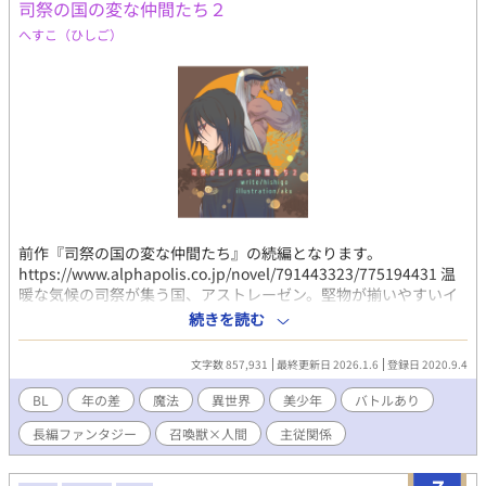
司祭の国の変な仲間たち２
て進言し、法律で勇仁の役に立ちたいと頼む。勇仁は新を重用す
るようになり、二人の仲は親密に。勇仁は、自分が生まれる際に
へすこ（ひしご）
母が死んだため、父から「母殺し」と憎まれ続けていることを似
た境遇の新にだけ打ち明ける。新は父に愛されたいという勇仁の
本心を暴き、対話を促し、勇仁を驚かせる。 勇仁は、自己肯定感
の低さから自分を大事にできない新に、ともに時間を過ごすこと
で癒やされていることを告げる。新はその夜、勇仁との淫夢を
見、彼を愛していると自覚する。勇仁は貴族たちを招いた宴会で
新を王妃として扱い、愛を告白する。 しかし、新の試練はここか
ら始まるのだったーー。
前作『司祭の国の変な仲間たち』の続編となります。
https://www.alphapolis.co.jp/novel/791443323/775194431 温
暖な気候の司祭が集う国、アストレーゼン。堅物が揃いやすいイ
メージとは別に、隠れ二面性のある司祭の頂点ロシュと、マイペ
続きを読む
ースな彼に振り回される補佐役オーギュ、自分の居場所を失いロ
シュに一目惚れをして隣国からやってきた美少年剣士リシェ、リ
文字数 857,931
最終更新日 2026.1.6
登録日 2020.9.4
シェの先輩であり頼り甲斐はあるけどとにかく脱ぎ癖のある大男
剣士ヴェスカのめちゃくちゃな話。 なるべく前回の反省を生かし
BL
年の差
魔法
異世界
美少年
バトルあり
て普通に見れるように危険な要素少なく中身重視にしています。
長編ファンタジー
召喚獣×人間
主従関係
一途だったり、コンプレックスの塊だったり、憧れや卑下した
り、綺麗だったりどす黒かったり胸糞だったり、人間らしくキャ
ラの葛藤やら何やらを書けたらいいなと思います。 基本はおっと