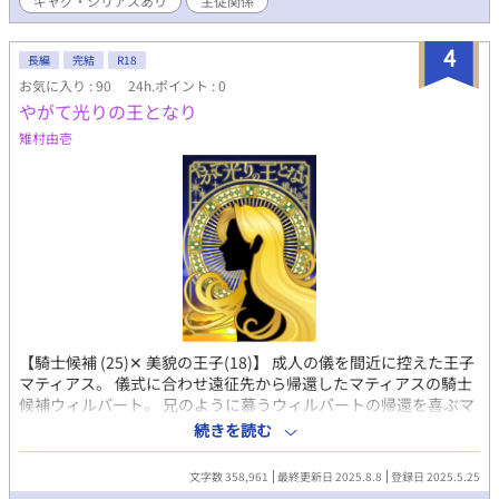
ギャグ・シリアスあり
主従関係
ラが出ます。 なるべくエロを長くしないようにしますが、短めに
する余り稀に激しく酷いエロ描写があります。 表紙はエブリスタ
より、nagi様より描いて頂きました(*´ω｀*)
4
長編
完結
R18
https://estar.jp/users/1221753 有難うございます！もう幸せ！
お気に入り : 90
24h.ポイント : 0
番外編はこちら。
やがて光りの王となり
https://www.alphapolis.co.jp/novel/791443323/349271880 い
つものアストレーゼンから全く毛色の違うリアルな世界に吹っ飛
雉村由壱
ばされるギャグテイストな話です。 ★一話一話が長いのでこちら
では更新の項目が出にくいですが、ぼちぼち更新をしています★
尚、画像の無断転載、加工は一切禁止しております。
【騎士候補 (25)✕ 美貌の王子(18)】 成人の儀を間近に控えた王子
マティアス。 儀式に合わせ遠征先から帰還したマティアスの騎士
候補ウィルバート。 兄のように慕うウィルバートの帰還を喜ぶマ
ティアスだったが、ウィルバートに縁談が持ち上がり、激しく嫉
続きを読む
妬してしまう。 その時、謎の魔物が現れ、妖術をかけられてしま
ったマティアスは、ウィルバートに対して性的な興奮状態になっ
文字数 358,961
最終更新日 2025.8.8
登録日 2025.5.25
てしまい……。 人と魔物が織りなす長編ファンタジー。 ※R18表