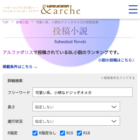
TOP
投稿小説
可愛い系、小柄なドジっ子オメガの検索結果
Submitted Novels
アルファポリス
で投稿されているBL小説のランキングです。
小説の投稿はこちら
掲載条件はこちら
×検索条件をクリアする
詳細検索
フリーワード
長さ
進行状況
R指定
R指定なし
R15
R18