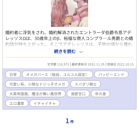
婚約者に浮気をされ、婚約解消されたエントラーダ伯爵令息アデ
レッソスΩは、30歳年上のβ、裕福な商人コンプラ―ル男爵との婚
約話が持ち上がった。 そこでアデレッソスは、子供の頃から憧れ
ていた騎士、ジェレンチ公爵デスチーノαの寝室に忍び込み、結婚
続きを読む
前の思い出作りに抱いて欲しいと懇願する。 デスチーノαは熱意
に負け、アデレッソスΩを受け入れようとするが… アデレッソ
文字数 118,975
最終更新日 2022.11.29
登録日 2022.10.15
スには、思い出作り以外にもう一つ、父親に命令され、どうして
もデスチーノに抱かれなければいけない事情があった。 ３０歳年
日常
オメガバース（独自、ユルユル設定）
パッピーエンド
上の婚約者には子種が無く、アルファの子を身籠ることが結婚の
可愛い系、小柄なドジっ子オメガ
スパダリ騎士
条件だった。 父の命令と恋心から、愛するデスチーノにたくさん
ウソをついたアデレッソスは、幸せを掴むことができるのか？ ※
大英帝国風、魔法が無い異世界
溺愛甘口
年の差
お話に都合の良い、イチャイチャ多めの、ユルユルオメガバース
です。 😘R18濃厚です。苦手な方はご注意ください！
エロ濃厚
イチャイチャ
1
件