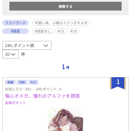
フリーワード
可愛い系、小柄なドジっ子オメガ
R指定
R指定なし
R15
R18
件
1
件
1
長編
完結
R18
お気に入り : 391
24h.ポイント : 0
傷心オメガ、憧れのアルファを誘惑
金剛＠キット