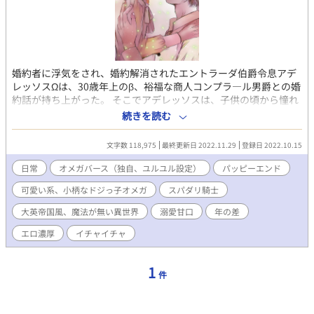
婚約者に浮気をされ、婚約解消されたエントラーダ伯爵令息アデ
レッソスΩは、30歳年上のβ、裕福な商人コンプラ―ル男爵との婚
約話が持ち上がった。 そこでアデレッソスは、子供の頃から憧れ
ていた騎士、ジェレンチ公爵デスチーノαの寝室に忍び込み、結婚
続きを読む
前の思い出作りに抱いて欲しいと懇願する。 デスチーノαは熱意
に負け、アデレッソスΩを受け入れようとするが… アデレッソ
文字数 118,975
最終更新日 2022.11.29
登録日 2022.10.15
スには、思い出作り以外にもう一つ、父親に命令され、どうして
もデスチーノに抱かれなければいけない事情があった。 ３０歳年
日常
オメガバース（独自、ユルユル設定）
パッピーエンド
上の婚約者には子種が無く、アルファの子を身籠ることが結婚の
可愛い系、小柄なドジっ子オメガ
スパダリ騎士
条件だった。 父の命令と恋心から、愛するデスチーノにたくさん
ウソをついたアデレッソスは、幸せを掴むことができるのか？ ※
大英帝国風、魔法が無い異世界
溺愛甘口
年の差
お話に都合の良い、イチャイチャ多めの、ユルユルオメガバース
です。 😘R18濃厚です。苦手な方はご注意ください！
エロ濃厚
イチャイチャ
1
件