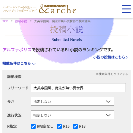
TOP
投稿小説
大英帝国風、魔法が無い異世界の検索結果
Submitted Novels
アルファポリス
で投稿されているBL小説のランキングです。
小説の投稿はこちら
掲載条件はこちら
×検索条件をクリアする
詳細検索
フリーワード
長さ
進行状況
R指定
R指定なし
R15
R18