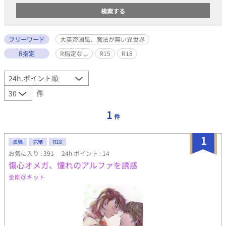
フリーワード
大英帝国風、魔法が無い異世界
R指定
R指定なし
R15
R18
件
1
件
1
長編
完結
R18
お気に入り : 391
24h.ポイント : 14
傷心オメガ、憧れのアルファを誘惑
金剛＠キット