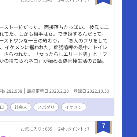
ースト一位だった。 面接落ちたっぽい。 彼氏に二
れてた。しかも相手は女。でき婚するんだって。
ーストワンな一日の終わり。 「恋人のフリをして
と、イケメンに攫われた。痴話喧嘩の最中、トイレ
、さらわれた。 「女ったらしエリート男」と「フ
かの捨てられネコ」が始める偽同棲生活のお話。
数 282,938
最終更新日 2023.2.28
登録日 2022.10.30
口
社会人
スパダリ
イケメン
7
お気に入り : 685
24h.ポイント : 7