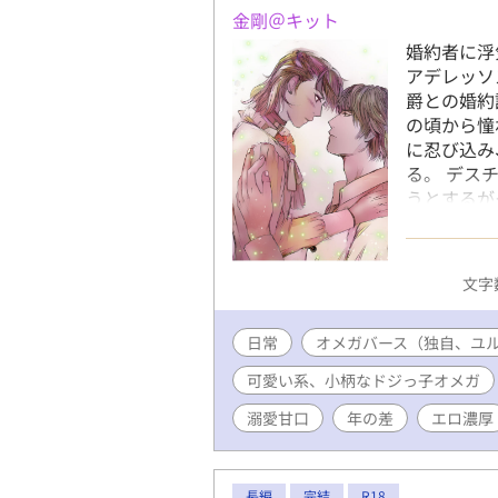
金剛＠キット
婚約者に浮
アデレッソ
爵との婚約
の頃から憧
に忍び込み
る。 デス
うとするが
つ、父親に
ばいけない
く、アルフ
文字数
令と恋心か
デレッソス
日常
オメガバース（独自、ユ
の良い、イ
😘R18
可愛い系、小柄なドジっ子オメガ
溺愛甘口
年の差
エロ濃厚
長編
完結
R18