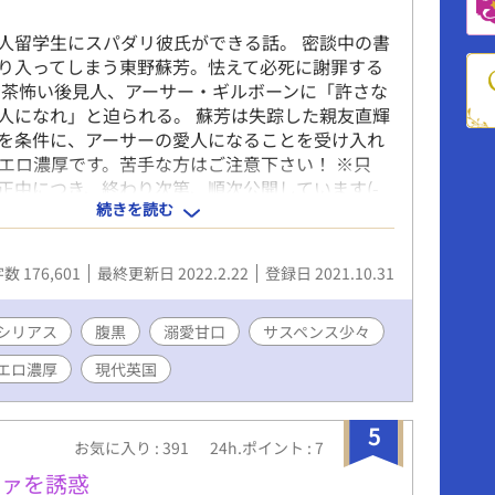
人留学生にスパダリ彼氏ができる話。 密談中の書
り入ってしまう東野蘇芳。怯えて必死に謝罪する
苦茶怖い後見人、アーサー・ギルボーンに「許さな
人になれ」と迫られる。 蘇芳は失踪した親友直輝
を条件に、アーサーの愛人になることを受け入れ
R18エロ濃厚です。苦手な方はご注意下さい！ ※只
正中につき、終わり次第、順次公開しています(-
続きを読む
数 176,601
最終更新日 2022.2.22
登録日 2021.10.31
シリアス
腹黒
溺愛甘口
サスペンス少々
エロ濃厚
現代英国
5
お気に入り : 391
24h.ポイント : 7
ファを誘惑