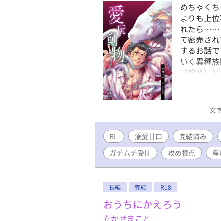
めちゃくち
よりも上位
れたら……
て密売され
するお話で
いく異種族
（攻め）×
卵あり。 
すめれば読
厳ついヤク
文字
いが止まら
ン純愛ラブ
BL
溺愛甘口
完結済み
ど過激な流
ン。ムーン
ガチムチ受け
攻め視点
産
編は約8万
して投稿し
長編
完結
R18
おうちにかえろう
たかせまこと