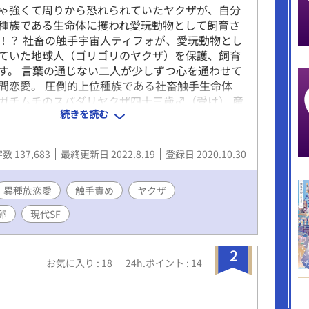
ゃ強くて周りから恐れられていたヤクザが、自分
種族である生命体に攫われ愛玩動物として飼育さ
！？ 社畜の触手宇宙人ティフォが、愛玩動物とし
ていた地球人（ゴリゴリのヤクザ）を保護、飼育
す。 言葉の通じない二人が少しずつ心を通わせて
間恋愛。 圧倒的上位種族である社畜触手生命体
ガチムチのスパダリヤクザ四十三歳♂（受け） 産
続きを読む
このように情報が渋滞している二人ですが、読みす
みすすめるほど、見た目が化け物の触手宇宙人も
ザも可愛く思えてくるから、あら不思議。かわい
数 137,683
最終更新日 2022.8.19
登録日 2020.10.30
ない！ ときに切なく、ときにイチャコラな胸キュ
ストーリー。でも、ちゃんとえっち。 ヤクザだけ
血表現なし。現代SF（少し不思議）。溺愛ハピエ
異種族恋愛
触手責め
ヤクザ
ライトノベルズで本編完結済みの転載です。（本
卵
現代SF
文字） アンソロジーに寄稿していた番外編を加筆
ました。
2
お気に入り : 18
24h.ポイント : 14