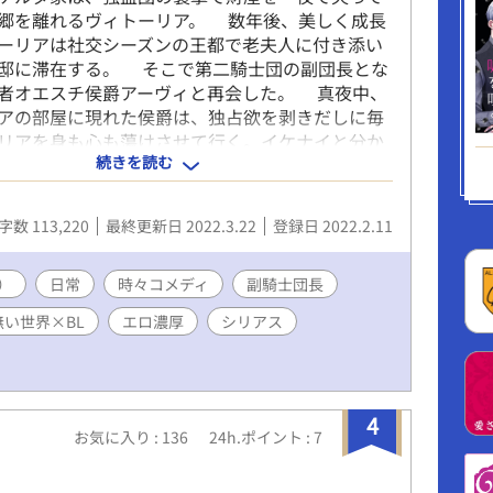
郷を離れるヴィトーリア。 数年後、美しく成長
ーリアは社交シーズンの王都で老夫人に付き添い
邸に滞在する。 そこで第二騎士団の副団長とな
者オエスチ侯爵アーヴィと再会した。 真夜中、
アの部屋に現れた侯爵は、独占欲を剥きだしに毎
リアを身も心も蕩けさせて行く。イケナイと分か
続きを読む
侯爵に抵抗出来ないヴィトーリアの甘い葛藤が始
※お話に都合の良い、ユルユル・オメガバースで
を。 💗※エロ濃厚でイチャイチャ多めです。苦手
字数 113,220
最終更新日 2022.3.22
登録日 2022.2.11
意下さい。
）
日常
時々コメディ
副騎士団長
い世界×BL
エロ濃厚
シリアス
4
お気に入り : 136
24h.ポイント : 7