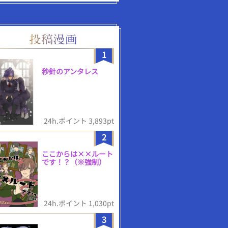
1
秒針のアンタレス
24h.ポイント 3,893pt
2
ここからは××ルート
です！？（※強制）
24h.ポイント 1,030pt
3