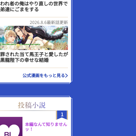
われ者の俺はやり直しの世界で
弟達にごまをする
2026.8.6最新話更新
罪された当て馬王子と愛したが
黒龍陛下の幸せな結婚
公式漫画をもっと見る
1
本編なんて知りません
ッ！