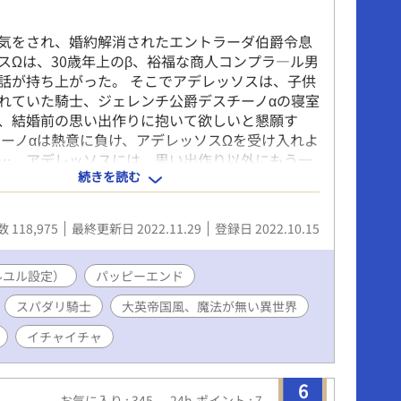
気をされ、婚約解消されたエントラーダ伯爵令息
スΩは、30歳年上のβ、裕福な商人コンプラ―ル男
話が持ち上がった。 そこでアデレッソスは、子供
れていた騎士、ジェレンチ公爵デスチーノαの寝室
、結婚前の思い出作りに抱いて欲しいと懇願す
チーノαは熱意に負け、アデレッソスΩを受け入れよ
… アデレッソスには、思い出作り以外にもう一
続きを読む
命令され、どうしてもデスチーノに抱かれなけれ
事情があった。 ３０歳年上の婚約者には子種が無
ァの子を身籠ることが結婚の条件だった。 父の命
 118,975
最終更新日 2022.11.29
登録日 2022.10.15
ら、愛するデスチーノにたくさんウソをついたア
は、幸せを掴むことができるのか？ ※お話に都合
ルユル設定）
チャイチャ多めの、ユルユルオメガバースです。
パッピーエンド
濃厚です。苦手な方はご注意ください！
スパダリ騎士
大英帝国風、魔法が無い異世界
イチャイチャ
6
お気に入り : 345
24h.ポイント : 7