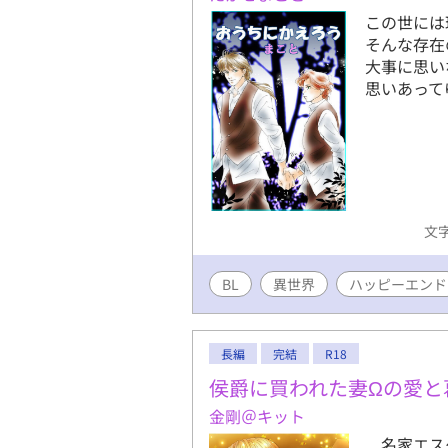
この世には
そんな存在
大事に思い
思いあって
文字
BL
異世界
ハッピーエンド
長編
完結
R18
侯爵に買われた妻Ωの愛と
金剛＠キット
名家エスケ