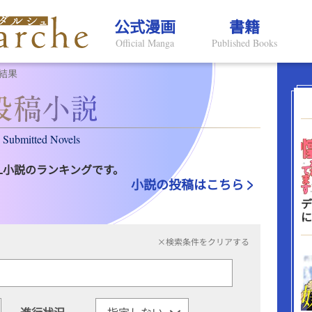
公式漫画
書籍
Official Manga
Published Books
結果
Submitted Novels
L小説のランキングです。
小説の投稿はこちら
デ
に
×検索条件をクリアする
進行状況