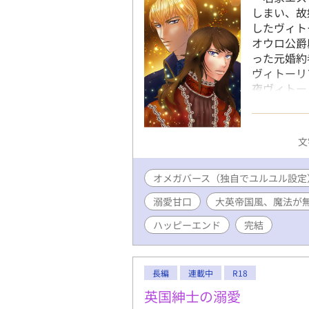
しまい、故
したヴィト
オウロ公爵
った元婚約
ヴィトーリ
夜ヴィトー
っていても
まる。 
す！ご容赦
文
な方はご注
オメガバース（独自でユルユル設定
溺愛甘口
大英帝国風、魔法が無
ハッピーエンド
完結
長編
連載中
R18
英国紳士の溺愛