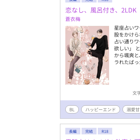
恋なし、風呂付き、2LDK
蒼衣梅
星座占いワ
股をかけら
占い通りワ
欲しい」 
から颯爽と
ラれたばっ
文字
BL
ハッピーエンド
溺愛甘
長編
完結
R18