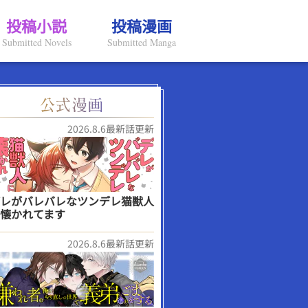
投稿小説
投稿漫画
Submitted Novels
Submitted Manga
2026.8.6最新話更新
レがバレバレなツンデレ猫獣人
懐かれてます
2026.8.6最新話更新