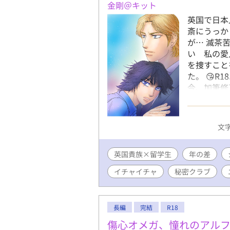
金剛＠キット
英国で日本
斎にうっか
が… 滅茶
い 私の愛
を捜すこと
た。 😘
今、加筆修
_-;)
文字
英国貴族×留学生
年の差
イチャイチャ
秘密クラブ
長編
完結
R18
傷心オメガ、憧れのアル