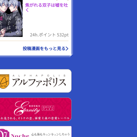
焦がれる双子は嘘を吐
く
24h.ポイント 532pt
投稿漫画をもっと見る