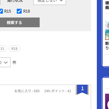
嫌
義
R15
R18
断
り
R15
R18
件
1
お気に入り : 680
24h.ポイント : 42