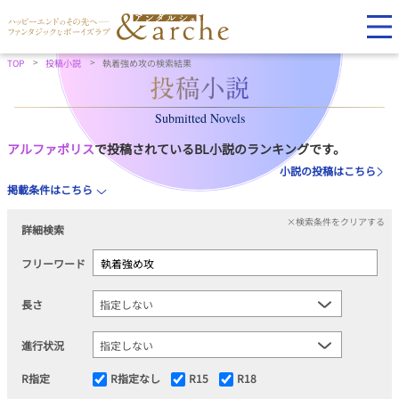
TOP
投稿小説
執着強め攻の検索結果
Submitted Novels
アルファポリス
で投稿されているBL小説のランキングです。
小説の投稿はこちら
掲載条件はこちら
×検索条件をクリアする
詳細検索
フリーワード
長さ
進行状況
R指定
R指定なし
R15
R18