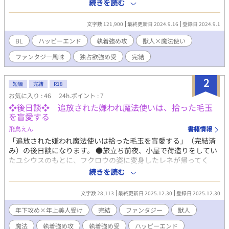
と呼ばれて、売り物にならない代わりに奴隷小屋で商品の世話を
続きを読む
させられていた。淡々と生きる毛玉の前に、見たことないほど美
しく、目を布で覆い隠した異様な風体の魔法使いが現れ「冬用の
文字数 121,900
最終更新日 2024.9.16
登録日 2024.9.1
毛皮にする」と言って獣人たちを買おうとする。仲間の獣人を見
逃す代わりに「ひざ掛け一枚分」として自分を買ってもらえるよ
BL
ハッピーエンド
執着強め攻
獣人×魔法使い
うお願いする少年を、魔法使いは沼地の森に連れ帰った。いつ毛
ファンタジー風味
独占欲強め受
完結
皮を剥がされるかとビクビクしていると、魔法使いは彼を風呂に
放り込み、鋏を手に取った…… 事情があって人目を避けて暮ら
す、齢100歳以上の素直じゃない＆家事が出来ない＆独占欲が強
2
短編
完結
R18
い天然？魔法使い【受】と、純粋だけど本能的な執着心が強い獣
お気に入り : 46
24h.ポイント : 7
人の少年（→青年）【攻】が、魔法使いの過去の因縁に巻き込ま
❖後日談❖ 追放された嫌われ魔法使いは、拾った毛玉
れていくお話です。 女性の登場人物が出てきます。 （完結済。感
を盲愛する
想いただけたらとても嬉しいです！） ブクマや評価、誤字報
告、大変ありがとうございます！
飛鳥えん
書籍情報
「追放された嫌われ魔法使いは拾った毛玉を盲愛する」（完結済
み）の後日談になります。 ●旅立ち前夜、小屋で荷造りをしてい
たユシウスのもとに、フクロウの姿に変身したレネが帰ってく
る。最愛の人にまとわりつくユシウスに、レネは機嫌よく「ユシ
続きを読む
ウスのために持ち帰った」と言って、お土産を手渡してくる。籠
の中に閉じ込められていたのは二匹のネズミで、ユシウスはレネ
文字数 28,113
最終更新日 2025.12.30
登録日 2025.12.30
の意図が分からず戸惑うが…。 （R18描写のある回には※を付け
ています） いったん短編で完結にしています。もしかすると続
年下攻め×年上美人受け
完結
ファンタジー
獣人
く……かもです。
魔法
執着強め攻
執着強め受
ハッピーエンド