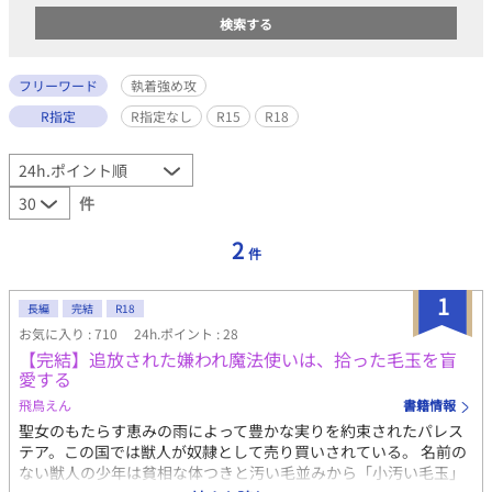
フリーワード
執着強め攻
R指定
R指定なし
R15
R18
件
2
件
1
長編
完結
R18
お気に入り : 710
24h.ポイント : 28
【完結】追放された嫌われ魔法使いは、拾った毛玉を盲
愛する
飛鳥えん
書籍情報
聖女のもたらす恵みの雨によって豊かな実りを約束されたパレス
テア。この国では獣人が奴隷として売り買いされている。 名前の
ない獣人の少年は貧相な体つきと汚い毛並みから「小汚い毛玉」