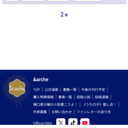
2
件
&arche
TOP
公式漫画
書籍一覧
今後の刊行予定
購入特典情報
著者一覧
投稿小説
投稿漫画
樋口美沙緒の小説書こうよ！
《うちの子》推し会！
作家募集
お問い合わせ
ファンレターの送り先
Official SNS