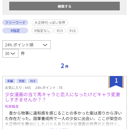
フリーワード
大正時代っぽい世界
R指定
R指定なし
R15
R18
件
2
件
1
長編
完結
R18
お気に入り : 445
24h.ポイント : 78
少女漫画の当て馬キャラと恋人になったけどキャラ変激
しすぎませんか？？
和泉臨音
昔から物事に違和感を感じることの多かった衛は周りから浮い
た存在だった。国軍養成所で一人の少女に出会い、ここが架空の
大正時代を舞台にしたバトルありの少女漫画の世界だと気付く。