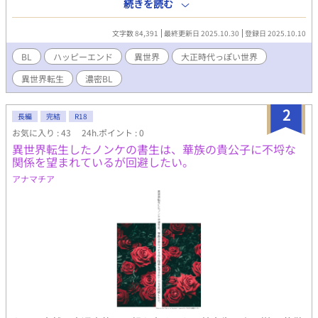
ならば自分は役に立つモブに徹しようと心に誓うも、なぜかヒロ
続きを読む
インに惚れるはずの当て馬イケメンキャラ、一条寺少尉に惚れら
れて絡め取られてしまうのだった。 ※ 腹黒イケメン少尉(漫画で
文字数 84,391
最終更新日 2025.10.30
登録日 2025.10.10
は当て馬)×前世記憶で戦闘力が無自覚チートな平凡孤児(漫画で
は完全モブ) ※ 戦闘シーンや受が不当な扱いを受けるシーンがあ
BL
ハッピーエンド
異世界
大正時代っぽい世界
ります。苦手な方はご注意ください。 ※ 五章で完結。以降は番外
異世界転生
濃密BL
編です。
2
長編
完結
R18
お気に入り : 43
24h.ポイント : 0
異世界転生したノンケの書生は、華族の貴公子に不埒な
関係を望まれているが回避したい。
アナマチア