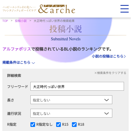
TOP
投稿小説
大正時代っぽい世界の検索結果
Submitted Novels
アルファポリス
で投稿されているBL小説のランキングです。
小説の投稿はこちら
掲載条件はこちら
×検索条件をクリアする
詳細検索
フリーワード
長さ
進行状況
R指定
R指定なし
R15
R18