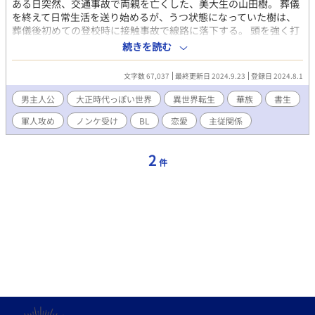
ある日突然、交通事故で両親を亡くした、美大生の山田樹。 葬儀
を終えて日常生活を送り始めるが、うつ状態になっていた樹は、
葬儀後初めての登校時に接触事故で線路に落下する。 頭を強く打
ち付けて視界が暗転し、目覚めると、見知らぬ部屋の布団の中に
続きを読む
横たわっていた。 樹が夢でも見ている心地でいると、女中の花が
現れて、樹のことを「早乙女さん」と呼んだ。 頭がぼうっとして
文字数 67,037
最終更新日 2024.9.23
登録日 2024.8.1
何も考えられず、強い睡魔に襲われ、眠りに落ちようとしていた
樹の前に、国防色の軍服を身にまとった偉丈夫――花ヶ前梗一郎
男主人公
大正時代っぽい世界
異世界転生
華族
書生
（はながさきこういちろう）が現れた。 樹の名を切なそうに呼び
軍人攻め
ノンケ受け
BL
恋愛
主従関係
ながら近づいてきた梗一郎。驚いた樹は抵抗することもできず、
梗一郎に抱き締められる。すると突然、想像を絶する頭痛に襲わ
れた樹は、絶叫したのちに意識を失ってしまう。 そして気がつけ
2
件
ば、重力が存在しない、真っ白な空間に浮かんでいた。そこで樹
は、自分によく似た容姿の少年に出会う。 少年の正体は、早乙女
樹の肉体を借りた、死を司る神――タナトスだった。そしてもう
一柱、タナトスよりも小柄な少女、生を司る神――ビオスが現れ
る。 ビオスが言うには、樹は『異世界転生』をしたのだという。
そして転生後の肉体の記憶は、特定の条件下で徐々に蘇ると告げ
られ、樹は再び異世界で目を覚ます。 樹が目覚めると、梗一郎が
涙を流していた。 「樹が生きていて、本当によかった……！」 そ
う言って、梗一郎が樹の額に口付けた瞬間、樹の脳内に早乙女樹
の幼少期と思われる映像が流れ、眠るように意識を失う。 『特定
の条件下』とは、梗一郎との愛ある接触のことだった。 無事にひ
とつ目の記憶を取り戻した樹は、公家華族・花ヶ前伯爵家お抱え