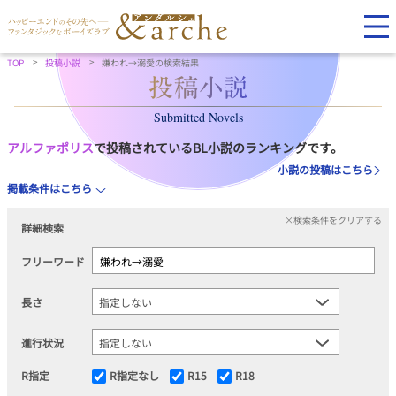
TOP
投稿小説
嫌われ→溺愛の検索結果
Submitted Novels
アルファポリス
で投稿されているBL小説のランキングです。
小説の投稿はこちら
掲載条件はこちら
×検索条件をクリアする
詳細検索
フリーワード
長さ
進行状況
R指定
R指定なし
R15
R18