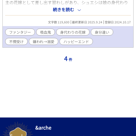
主の花嫁として差し出す習わしがあり、シュエシは娘の身代わり
の出会いが、誰にも愛されなかったトーマの人生を変える事にな
として領主の屋敷へ向かうことになる。これまで差し出された花
続きを読む
るとは、この時はまだ知らなかった。 辺境の国の王太子×内気平
嫁は誰一人として姿を見せないため、領主は娘を売り払っている
凡異世界人 ※二章から二人の恋愛に入ります。一章最後当て馬
のか、はたまた生贄にしている化け物ではないかという噂がある
（？）がちらりと出るあたりでちょっとムカつくかもしれません
文字数 119,600
最終更新日 2025.9.24
登録日 2024.10.17
が――。※他サイトにも掲載 ［吸血鬼の領主 × 身代わりの異国
ので、気になる方は二章始まるまで待機をお勧めします。◆平日
人花嫁 / BL / R18］
ファンタジー
吸血鬼
身代わりの花嫁
身分違い
は1回更新、休日は2回更新を目指しています。 イラスト：モルト
様
不憫受け
嫌われ→溺愛
ハッピーエンド
4
件
&arche