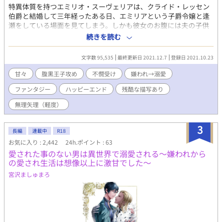
特異体質を持つエミリオ・スーヴェリアは、クライド・レッセン
伯爵と結婚して三年経ったある日、エミリアという子爵令嬢と逢
瀬をしている場面を見てしまう。しかも彼女のお腹には夫の子供
を宿しているという。 一度も自分に触れなかった夫の不貞を目撃
続きを読む
したエミリオは、夫の両親からも跡継ぎを産めない役立たずのレ
ッテルを貼られ、実の両親からも特異体質のせいで見放され、傷
文字数 95,535
最終更新日 2021.12.7
登録日 2021.10.23
心のまま祖父母のいる領地へと向かう。 一年後、次第に心を癒し
ていくエミリオの元に、国の第二王子であるフレデリクが訪れて
甘々
腹黒王子攻め
不憫受け
嫌われ→溺愛
突然求婚される。 戸惑いながらもフレデリクの愛を受け入れるエ
ファンタジー
ハッピーエンド
残酷な描写あり
ミリオは、ある日、元夫だったクライドからフレデリクがエミリ
オを手に入れるために画策しているのを聞かされ―― その頃、王
無理矢理（軽度）
都では猟奇的な薬が蔓延しだし、フレデリクはエミリオの実家で
あるスーヴェリア侯爵家が事件の渦中にあると知り動き出すが、
3
事実を知ったエミリオはフレデリクとすれ違うように。 そしてふ
長編
連載中
R18
たりの亀裂を狙ったかのように、とある人物の魔の手がエミリオ
お気に入り : 2,442
24h.ポイント : 63
に迫り出す。 執着腹黒王子×特異体質の不憫令息（バツイチ）
愛された事のない男は異世界で溺愛される～嫌われから
の愛され生活は想像以上に激甘でした～
宮沢ましゅまろ