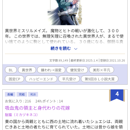
異世界ミスリルメイズ。 魔物とヒトの戦いが激化して、３００
年。 この世界では、無理矢理に召喚された異世界人が、まるで使
い捨てのように駒として使われている。 ３０歳になる、御厨斗真
（トーマ）は、２２歳の頃に異世界へと召喚されたものの、異世
続きを読む
界人が有する特殊な力がとても弱かった事。色々あり、ローレン
ス辺境伯の召使として他の異世界人たちと共に召し抱えられてる
文字数 89,149
最終更新日 2025.1.4
登録日 2021.10.26
ことになったトーマは時間をかけてゆっくりと異世界に馴染んで
いった。 しかし、ローレンスが寿命で亡くなったことで、長年ト
BL
異世界
嫌われ→溺愛
健気受け
美形×平凡
ーマを狙っていた孫のリードから危害を加えられ、リードから逃
固定CP
ハッピーエンド
平凡受け
第9回ＢＬ小説大賞
げる事を決意。リードの妻の助けもあって、皆で逃げ出すことに
成功する。 トーマの唯一の望みは「一度で良いから誰かの一番に
なってみたい」という事。 天涯孤独であり、過去の恋人にも騙さ
4
長編
完結
R18
れていただけで本当の愛を知らないトーマにとっては、その愛が
お気に入り : 216
24h.ポイント : 14
たとえ一瞬の過ぎたる望みだったとしても、どうしても欲しかっ
吸血鬼の領主と身代わりの花嫁
た。 「お前みたいな地味な男、抱けるわけがないだろう」 逃げだ
した先。初対面でそう言い切った美丈夫は、トーマの容姿をそう
朏猫（ミカヅキネコ）
落とした。 好きになれるわけがない相手――本当ならそう思って
東の国から両親とともに西の土地に流れ着いたシュエシは、両親
もおかしくないのに。 トーマはその美丈夫を愛しく思った。 どこ
亡きあと土地の者たちに育てられていた。土地には昔から娘を領
かやさぐれた雰囲気の美丈夫の名前は、フリードリヒという。 こ