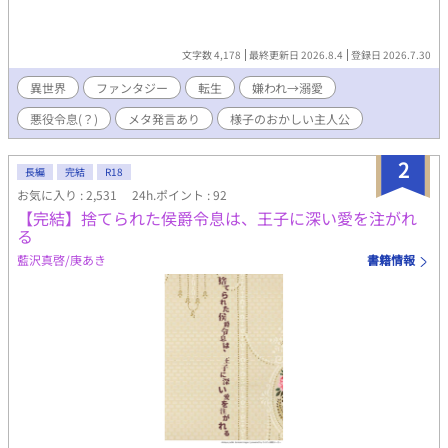
文字数 4,178
最終更新日 2026.8.4
登録日 2026.7.30
異世界
ファンタジー
転生
嫌われ→溺愛
悪役令息(？)
メタ発言あり
様子のおかしい主人公
2
長編
完結
R18
お気に入り : 2,531
24h.ポイント : 92
【完結】捨てられた侯爵令息は、王子に深い愛を注がれ
る
藍沢真啓/庚あき
書籍情報