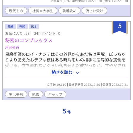
文字数 93,676
最終更新日 2022.8.10
登録日 2022.8.10
現代もの
社長×大学生
執着攻め
流され受け
5
長編
完結
R18
お気に入り : 28
24h.ポイント : 0
秘密のコンプレックス
月岡夜宵
黒魔術師のロイ・ナンテはその外見からあだ名は黒豚。ぽっちゃ
りより肥えたおデブな彼はある時片思いの相手に屈辱的な罵倒を
受ける。立ち直れないぐらい落ち込んだ彼だったが、甘やかされ
て育ったその外見を直して彼を見返してやることに決めた。 それ
続きを読む
から五年後。田舎で修行をしながら過ごしたロイは見事ダイエッ
トに成功する！ 息巻いてかつての片思いの相手、リゲル・ホー
文字数 19,110
最終更新日 2022.10.26
登録日 2022.10.21
ネンツ伯爵を訪ねると、思いもよらない事態が。一目会っただけ
で、リゲルはこう言った。 「美しいお兄さん、私と結婚致しませ
実は美形
執着
ギャップ
んか？」 なんとリゲルは超が付くほどの面食いだったのだ。彼へ
の想いをすっぱり絶ちきったロイと、どうしても彼を手にいれた
5
いリゲルの恋の攻防は、果たしてどちらが勝つのか？ ※かつて別
件
名で公開していた作品になります。旧題「外見だけが全てです
か?」