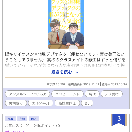
陽キャイケメン×地味デブオタク（痩せないです・実は美形とい
うこともありません） 高校のクラスメイトの薮田はずっと何かを
描いている。それが気になる人気者の健斗は薮田に声を掛けて絵
を見せてもらおうとするが、邪険に扱われてショックを受ける。
続きを読む
自己肯定感ＭＡＸな健斗は自分が拒絶されたのではなく、無料で
絵を見ようとした事が問題だったと思い、千円の閲覧料を払おう
文字数 35,706
最終更新日 2023.11.22
登録日 2023.10.20
とする。薮田はそんな健斗が面白くてついＳＮＳを教えてしま
う。健斗はどんどん男前な薮田が気になり、持ち前のコミュ力で
アンダルシュノベルズb
ハッピーエンド
現代
デブ受け
薮田に接近するが手強くてなかなか距離が縮まらない。執着が恋
男前受け
美形×平凡
高校生同士
BL
になった健斗は薮田に意識してもらえるのか！？ ※地味デブ保証
含まれる要素：攻めの溺愛・男前受け・じれじれ・田舎・デブ受
け・イケメン攻め 攻め→→→→→→→♡←？？受け 最終的には
3
長編
完結
R18
イチャラブ 他サイトに投稿しているものにエピソードを追加して
お気に入り : 20
24h.ポイント : 0
加筆修正しています。 イラスト：はゆるふ様