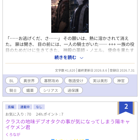
「……お逃げくだ、さ……」 その願いは、熱に溶かされて消え
た。 扉は開き、 目の前には、一人の騎士がいた―― +++ 一族の役
目のためだけに生きてきた、 神殿の薬師・ノエル。 使命を果たす
こと、人を救うことだけを願い、 自分自身の幸せを望んだことは
続きを読む
一度もなかった。 ある時、不器用だが誰よりも真っ直ぐな騎士・
ダンテと出会い、 穏やかな日々を積み重ねていく。 だが、一つの
文字数 41,620
最終更新日 2026.8.6
登録日 2026.7.31
薬の事故が、 二人の関係を大きく動かしていく―― 触れた理由
は、薬だった。 けれど、手を伸ばした理由は ――薬では、なかっ
BL
異世界
寡黙攻め
敬語受け
実は美形
神官
た。 これは、使命を終わらせるために生きてきた薬師が、一人の
騎士
媚薬
シリアス
過保護
騎士と出会い、誰かと共に生きる温もりに初めて触れる物語。
【『無価値とされた未発現Ωの僕が、たった一人の騎士団長αをす
べて狂わせていく』スピンオフ】 ⸻ ※22〜23時更新予定 ※
2
長編
連載中
なし
本編未読でもお楽しみいただけます。 ※表紙に生成AIを利用して
お気に入り : 70
24h.ポイント : 7
います
クラスの地味デブオタクの事が気になってしまう陽キャ
イケメン君
くろなが