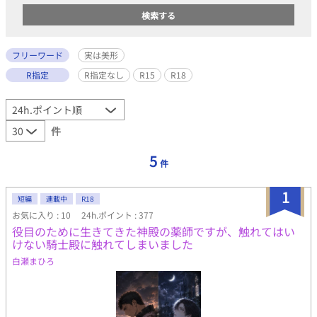
フリーワード
実は美形
R指定
R指定なし
R15
R18
件
5
件
1
短編
連載中
R18
お気に入り : 10
24h.ポイント : 377
役目のために生きてきた神殿の薬師ですが、触れてはい
けない騎士殿に触れてしまいました
白瀬まひろ