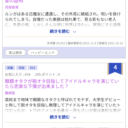
愛の証明
月岡夜宵
ルンガはある日魔女に遭遇し、その外見に嫉妬され、呪いを掛け
られてしまう。自慢だった美貌は枯れ果て、見る影もない老人
に。失意の彼。しかしそんな彼に世界は冷たい。家族にすら遠巻
きにされるルンガ。 世界に置き去りのまま月日は流れて、諦めき
続きを読む
ったルンガに思わぬ出会いが。家族がルンガの世話係に選んだ青
年、彼は、彼だけはルンガを突き放すことも、冷たく当たること
文字数 29,952
最終更新日 2022.11.6
登録日 2022.10.22
もなかった。青年、エルメスに気づいたら恋をしてしまうルンガ
だったが――。 ※かつて別名で公開していた作品になります。旧
実は美形
ハッピーエンド
題「 の前には障害なんて関係ない」
4
長編
完結
R18
お気に入り : 434
24h.ポイント : 0
眼鏡オタクが脱オタ目指してアイドルキャラを演じてい
たら忠実な下僕が出来ました？
篠崎笙
高校まで地味で眼鏡なオタクと呼ばれてモテず、大学生デビュー
と称して脱オタを目指し無理してアイドルキャラを演じていたト
ワだったが、トワのファンを名乗る一見もさいが実は美形な男が
現れ、身の回りの物を貢ぎ、奉仕しようとする。初めは遠慮して
続きを読む
いたが、だんだん慣れていき、夜の奉仕まで受け入れてしまう。