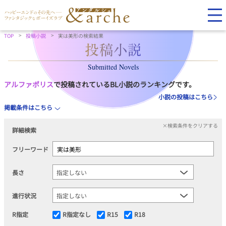
TOP
投稿小説
実は美形の検索結果
Submitted Novels
アルファポリス
で投稿されているBL小説のランキングです。
小説の投稿はこちら
掲載条件はこちら
×検索条件をクリアする
詳細検索
フリーワード
長さ
進行状況
R指定
R指定なし
R15
R18