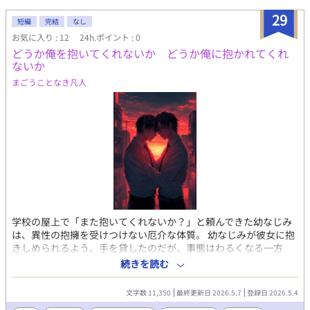
になります。 こちらは試し読みになります。 本編は電子書籍で販
売中。 詳細を知れるブログのリンクは↓にあります。
29
短編
完結
なし
お気に入り : 12
24h.ポイント : 0
どうか俺を抱いてくれないか どうか俺に抱かれてくれ
ないか
まごうことなき凡人
学校の屋上で「また抱いてくれないか？」と頼んできた幼なじみ
は、異性の抱擁を受けつけない厄介な体質。 幼なじみが彼女に抱
きしめられるよう、手を貸したのだが、事態はわるくなる一方
で・・。 現代もの学生もののBL小説です。 タイトルはアダルトっ
続きを読む
ぽいですが、ちょっと笑える健全な内容になります。
文字数 11,350
最終更新日 2026.5.7
登録日 2026.5.4