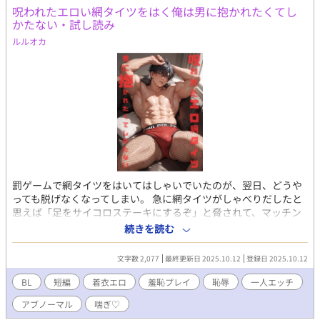
呪われたエロい網タイツをはく俺は男に抱かれたくてし
かたない・試し読み
ルルオカ
罰ゲームで網タイツをはいてはしゃいでいたのが、翌日、どうや
っても脱げなくなってしまい。 急に網タイツがしゃべりだしたと
思えば「足をサイコロステーキにするぞ」と脅されて、マッチン
グアプリで見つけたセレブな紳士と、底の見えないようなエロテ
続きを読む
ィシズムな世界にどこまでも溺れていってしまい・・・。 現代も
のの特殊な性的嗜好の男たちが狂乱するBL小説です。エロレベル
文字数 2,077
最終更新日 2025.10.12
登録日 2025.10.12
が高すぎなR18。 性的なこと以外の生理的現象があるのでご注
意。 セレブなおじさん×網タイツに呪われた男、おしゃべりな網
BL
短編
着衣エロ
羞恥プレイ
恥辱
一人エッチ
タイツ×平凡を愛する男。 この小説＋挿絵つきの短編小説２作を
アブノーマル
喘ぎ♡
収録。 網タイツ×網タイツをはく男の設定は同じでも別人のもの