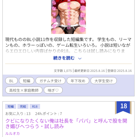
現代もののBL小説11作を収録した短編集です。 学生もの、リーマ
ンもの、ホラーっぽいの、ゲーム転生いろいろ。 小説は短いなが
らエロエロしい内容ばかりのR18。 こちらは試し読みになりま
す。 本編は電子書籍で販売中。 詳細を知れるブログのリンクは↓
続きを読む
にあります。
文字数 1,075
最終更新日 2025.8.16
登録日 2025.8.16
BL
短編
ガチムチ受け
年下攻め
大学生受け
高校生×家庭教師
喘ぎ♡
18
短編
完結
R18
お気に入り : 13
24h.ポイント : 7
クビになりたくない俺は社長を「パパ」と呼んで股を開
き媚びへつらう・試し読み
ルルオカ