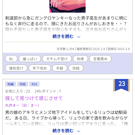
剣道部から急にガングロヤンキーなった男子高生があまりに柄に
もなく非行に走るので、頭にきたお巡りさんがおしおきを・・？
隠れ不良だった男子高生が改心をするも、泣き虫お巡りさんがト
ラブルに巻きこまれて体を火照らせて悶えるのに、心を鬼にして
続きを読む
おっぱいを・・？ 現代ものリバありのBL小説です。 お巡りさん×
男子高生、男子高生×お巡りさんのR18。 販売している電子書籍
文字数 2,394
最終更新日 2025.2.8
登録日 2025.2.8
の試し読みです。 販売について詳細を知れるブログのリンクは↓
にあります。
BL
雄っぱい
ガチムチ受け
拘束
言葉責め
強気受け
年下攻め
手錠
完結
23
短編
完結
R18
お気に入り : 23
24h.ポイント : 7
探して見つけて感じさせて
丸井まー（旧：まー）
男の娘のアキラとメンズ地下アイドルをしているリュウは幼馴染
だ。 ある日、ライブから帰って、リュウの家で酒を飲みながらゲ
ームをしている時に、リュウは思い切ってアキラに言った。 「俺
って不感症なのかも」 アキラによるリュウの身体の性感帯探しが
続きを読む