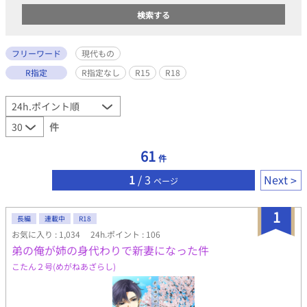
フリーワード
現代もの
R指定
R指定なし
R15
R18
件
61
件
1
/ 3
Next
ページ
1
長編
連載中
R18
お気に入り : 1,034
24h.ポイント : 106
弟の俺が姉の身代わりで新妻になった件
こたん２号(めがねあざらし)