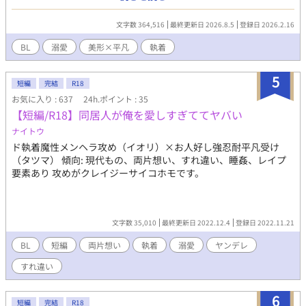
まった、オフィスBLラブストーリーです。 ※他のサイトでも投稿
しています ※きわどいＲ１８表現はこちらでは載せないので、他
文字数 364,516
最終更新日 2026.8.5
登録日 2026.2.16
サイト版推奨です。
BL
溺愛
美形×平凡
執着
5
短編
完結
R18
お気に入り : 637
24h.ポイント : 35
【短編/R18】同居人が俺を愛しすぎててヤバい
ナイトウ
ド執着魔性メンヘラ攻め（イオリ）×お人好し強忍耐平凡受け
（タツマ） 傾向: 現代もの、両片想い、すれ違い、睡姦、レイプ
要素あり 攻めがクレイジーサイコホモです。
文字数 35,010
最終更新日 2022.12.4
登録日 2022.11.21
BL
短編
両片想い
執着
溺愛
ヤンデレ
すれ違い
6
短編
完結
R18