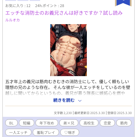
お気に入り : 12
24h.ポイント : 28
エッチな消防士のお義兄さんは好きですか？試し読み
ルルオカ
五才年上の義兄は筋肉むきむきの消防士にして、優しく頼もしい
理想の兄のような存在。 そんな彼が一人エッチをしているのを壁
越しに聞いてからというもの、義兄が慕う隊長に嫉妬心を燃や
し、とうとう耐えきれずに学校のトイレで・・。 現代もののガチ
続きを読む
ムチ受けBL小説です。助平な筋肉だらけのR18。 嫉妬して我を失
う義理の弟×男が抱かれたい男ナンバーワンの義理の兄。 プラス
文字数 2,230
最終更新日 2025.3.30
登録日 2025.3.30
おまけの小説「エッチな消防士の部下は好きですか？」。 義兄の
上司、既婚者の隊長が部下の新人消防士をセクハラ全開に辱める
BL
短編
年下攻め
弟×兄
高校生
恋愛
筋肉
話です。 こちらは試し読みになります。 各サイトで電子書籍を販
一人エッチ
羞恥プレイ
♡喘ぎ
売中。 詳細を知れるブログのリンクは↓にあります。