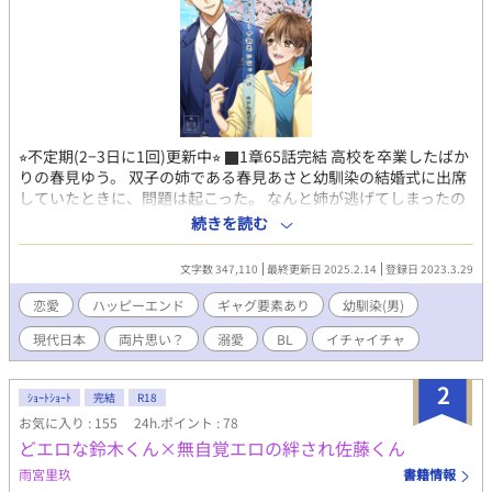
⭐︎不定期(2−3日に1回)更新中⭐︎ ⬛︎1章65話完結 高校を卒業したばか
りの春見ゆう。 双子の姉である春見あさと幼馴染の結婚式に出席
していたときに、問題は起こった。 なんと姉が逃げてしまったの
だ。そのままゆうは姉の代わりに結婚式に出ることとなりー
続きを読む
ー？！ -------------------- 現代ものドタバタあまあまラブコメです。
ひょんなことから結婚してしまった、【高学歴高収入高身長顔面
文字数 347,110
最終更新日 2025.2.14
登録日 2023.3.29
偏差値バカ高と揃い踏みなのにうっかりと目覚めて残念な方向に
流れそうな社会人＝残念ハンサム(略して残サム)】×【口に出さ
恋愛
ハッピーエンド
ギャグ要素あり
幼馴染(男)
ない一見おとなしめな脳内うるさい可愛い系男子大学生】が時の
現代日本
両片思い？
溺愛
BL
イチャイチャ
流れ遅めでお互いに葛藤したり自身の知らない面に戸惑ったり流
されたり･･･しながら、イチャイチャエロエロエロエロエロエロし
ています。 -------------------- この作品はフィクションです。実在の
2
ｼｮｰﾄｼｮｰﾄ
完結
R18
人物や団体、場所および作品等とは一切関係はありません。特に
お気に入り : 155
24h.ポイント : 78
場所や物等は似ていても架空現代日本とご理解くださいませ。 ----
どエロな鈴木くん×無自覚エロの絆され佐藤くん
---------------- 長いお話を読んでいただきありがとうございます！
現在番外編に突入
雨宮里玖
書籍情報