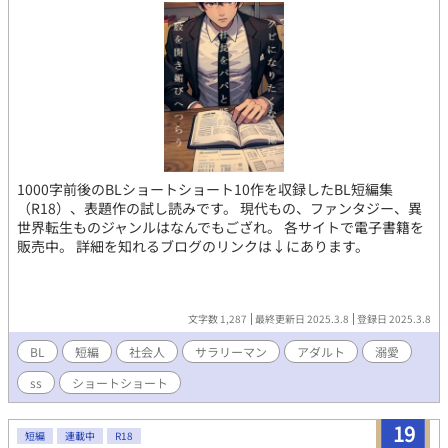
1000字前後のBLショートショート10作を収録したBL短編集
（R18）、表題作の試し読みです。 現代もの、ファンタジー、異
世界転生ものジャンルはなんでもござれ。 各サイトで電子書籍を
販売中。 詳細を知れるブログのリンクは↓にあります。
文字数 1,287
最終更新日 2025.3.8
登録日 2025.3.8
BL
短編
社会人
サラリーマン
アダルト
溺愛
ss
ショートショート
19
短編
連載中
R18