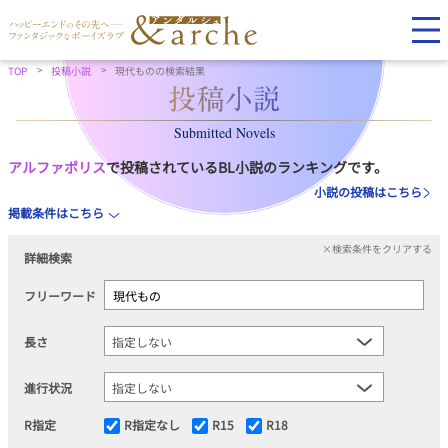
TOP
投稿小説
現代ものの検索結果
Submitted Novels
アルファポリス
で投稿されているBL小説のランキングです。
小説の投稿はこちら
掲載条件はこちら
×検索条件をクリアする
詳細検索
フリーワード
長さ
進行状況
R指定
R指定なし
R15
R18