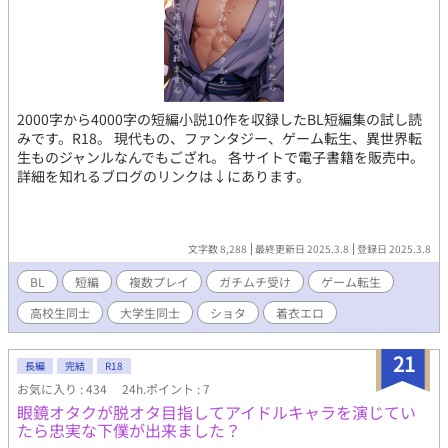
2000字から4000字の短編小説10作を収録したBL短編集の試し読
みです。R18。 現代もの、ファンタジー、ゲーム転生、異世界転
生ものジャンルなんでもござれ。 各サイトで電子書籍を販売中。
詳細を知れるブログのリンクは↓にあります。
文字数 8,288
最終更新日 2025.3.8
登録日 2025.3.8
BL
短編
複数プレイ
ガチムチ受け
ゲーム転生
高校生同士
大学生同士
ショタ
着衣エロ
21
長編
完結
R18
お気に入り : 434
24h.ポイント : 7
眼鏡オタクが脱オタ目指してアイドルキャラを演じてい
たら忠実な下僕が出来ました？