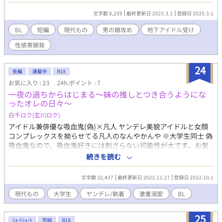
始まった。 男の娘✕メンズ地下アイドル。 ※ムーンライトノベル
ズさんでも公開しております。
文字数 8,259
最終更新日 2025.3.1
登録日 2025.3.1
BL
短編
現代もの
男の娘攻め
地下アイドル受け
性感帯開発
24
長編
連載中
R18
お気に入り : 23
24h.ポイント : 7
一夜の過ちからはじまる〜妹の推しとつき合うようにな
ったオレの日々〜
白千ロク(玄川ロク)
アイドル兼俳優な吸血鬼(偽)×凡人 ヤンデレ美貌アイドルと女顔
コンプレックスを拗らせてる凡人のなんやかんや ※大学生同士 偽
吸血鬼なので、吸血鬼好きには刺さらない可能性が大です。お気
をつけください 偽の理由は中身にて判明しよります 【 ご注意 】
続きを読む
2023.10.18 タイトル変更 一夜の過ちからはじまる〜妹の推しと
つき合うようになったオレの（楽しくもない）日々〜→一夜の過
文字数 32,437
最終更新日 2022.11.27
登録日 2022.10.1
ちからはじまる〜妹の推しとつき合うようになったオレの日々〜
！『第10回BL小説大賞』用に書き始めました！(完結は全然間に
現代もの
大学生
ヤンデレ/執着
激重溺愛
BL
合わなかったのですが！) 2023.10.18 『第11回BL小説大賞』に
エントリー(参加)しました！リベンジやで！『第11回BL小説大
25
賞』では物語を完結させたいですね！ ！女性が出てきます ！更新
ｼｮｰﾄｼｮｰﾄ
完結
R18