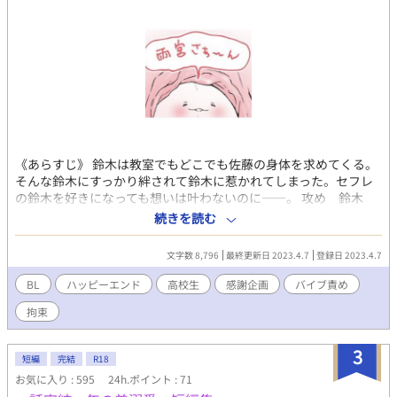
《あらすじ》 鈴木は教室でもどこでも佐藤の身体を求めてくる。
そんな鈴木にすっかり絆されて鈴木に惹かれてしまった。セフレ
の鈴木を好きになっても想いは叶わないのに——。 攻め 鈴木
（18）高校三年生 受け 佐藤（18）高校三年生 挿絵は挿入絵の
続きを読む
ことじゃない。すべてはそこからこの物語は始まった——。 （わ
かめちゃんor雨宮理久Twitter参照） これは、ひとつの挿絵から始
文字数 8,796
最終更新日 2023.4.7
登録日 2023.4.7
まった、壮大なめくるめくファンタジーBL小説——。 （高校生現
代ものR18ショートショート） R18表現には※付けています。
BL
ハッピーエンド
高校生
感謝企画
バイブ責め
（全部のページにつけるなら注意書き要らないだろ！のツッコ
拘束
ミ、感想欄にてお待ちしております）
3
短編
完結
R18
お気に入り : 595
24h.ポイント : 71