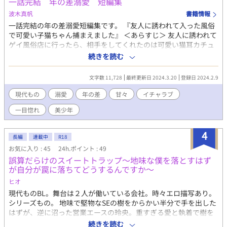
一話完結 年の差溺愛 短編集
波木真帆
書籍情報
一話完結の年の差溺愛短編集です。 『友人に誘われて入った風俗
で可愛い子猫ちゃん捕まえました』 ＜あらすじ＞ 友人に誘われて
ゲイ風俗店に行ったら、相手をしてくれたのは可愛い猫耳カチュ
ーシャをつけた美少年リオン。 今日が初めてだというリオンの可
続きを読む
愛さにすっかり参ってしまって……。 イケメン会社員と猫耳美少
年の風俗で始まる恋のお話。 『イケメン社長にお弁当を作ったら
文字数 11,728
最終更新日 2024.3.20
登録日 2024.2.9
デザートに僕も食べられちゃいました』 タイトル仮の状態なので
変更するかもしれません。 ＜あらすじ＞ 社会人一年目の桃山尚は
現代もの
溺愛
年の差
甘々
イチャラブ
外資系企業の秘書課に勤務しているが、入社初日に社長直々にお
一目惚れ
美少年
弁当作りを頼まれる。 料理は得意だからと楽しんで作っている
と、アメリカ本社から社長の縁談の相手と噂の女性がやってき
た。 その人にもうお弁当は作らなくていいと言われて屋上で一人
4
長編
連載中
R18
泣いていると、社長がやってきて……。 少し潔癖なイケメン社長
お気に入り : 45
24h.ポイント : 49
と料理上手な新入社員の甘い恋のお話。 これから一話完結ものは
誤算だらけのスイートトラップ～地味な僕を落とすはず
こちらにアップしていきます。 一話完結なので全てR18となって
が自分が罠に落ちてどうするんですか～
おります。
ヒオ
現代ものBL。舞台は２人が働いている会社。時々エロ描写あり。
シリーズもの。 地味で堅物なSEの樹をからかい半分で手を出した
はずが、逆に沼った営業エースの玲央。重すぎる愛と執着で樹を
甘やかし、拒絶していた樹もその熱に絆されていく。誤算から始
続きを読む