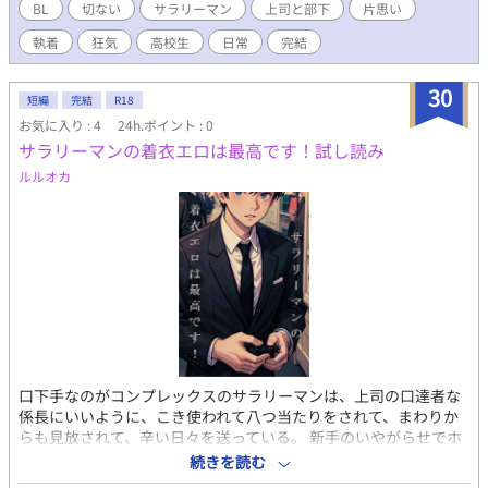
BL
切ない
サラリーマン
上司と部下
片思い
執着
狂気
高校生
日常
完結
30
短編
完結
R18
お気に入り : 4
24h.ポイント : 0
サラリーマンの着衣エロは最高です！試し読み
ルルオカ
口下手なのがコンプレックスのサラリーマンは、上司の口達者な
係長にいいように、こき使われて八つ当たりをされて、まわりか
らも見放されて、辛い日々を送っている。 新手のいやがらせでホ
ストクラブに連れていかれた彼は、係長が指名した聖夜と出会
続きを読む
い、つかの間、癒されたものを、かっちり着ているスーツをいや