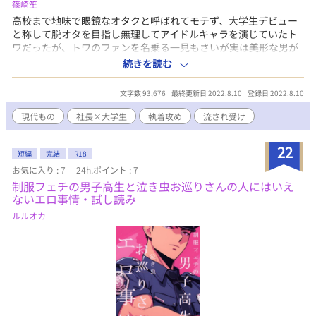
篠崎笙
高校まで地味で眼鏡なオタクと呼ばれてモテず、大学生デビュー
と称して脱オタを目指し無理してアイドルキャラを演じていたト
ワだったが、トワのファンを名乗る一見もさいが実は美形な男が
現れ、身の回りの物を貢ぎ、奉仕しようとする。初めは遠慮して
続きを読む
いたが、だんだん慣れていき、夜の奉仕まで受け入れてしまう。
文字数 93,676
最終更新日 2022.8.10
登録日 2022.8.10
現代もの
社長×大学生
執着攻め
流され受け
22
短編
完結
R18
お気に入り : 7
24h.ポイント : 7
制服フェチの男子高生と泣き虫お巡りさんの人にはいえ
ないエロ事情・試し読み
ルルオカ