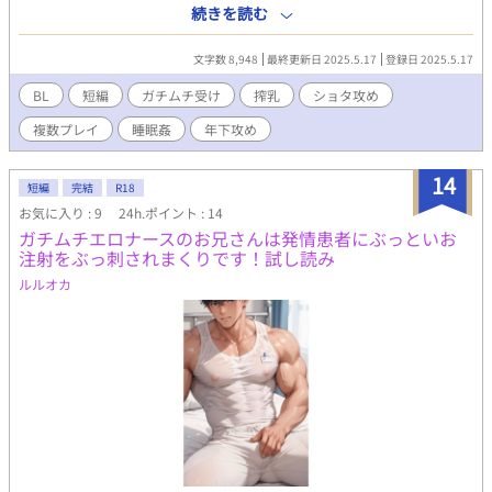
子書籍で各サイトで販売中。 詳細を知れるブログのリンクは↓に
続きを読む
あります。
文字数 8,948
最終更新日 2025.5.17
登録日 2025.5.17
BL
短編
ガチムチ受け
搾乳
ショタ攻め
複数プレイ
睡眠姦
年下攻め
14
短編
完結
R18
お気に入り : 9
24h.ポイント : 14
ガチムチエロナースのお兄さんは発情患者にぶっといお
注射をぶっ刺されまくりです！試し読み
ルルオカ