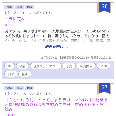
26
長編
完結
R18
お気に入り : 41
24h.ポイント : 7
トラに花々
野中
現代もの。 祟り憑きの青年・八坂雪虎が主人公。 そのあらわれで
ある体質に悩まされつつ、特に野心もないため、それなりに図太
く生きている。 それが呼び寄せるのか、周囲には、鬼、悪魔、妖
といった伝承を因子として祖から受け継ぐ者たちが集まってい
続きを読む
た。 そのためか、主人公も変わっているが、周囲の人間はそれ以
上に変わっている。 似ているところと言えば、致命的なまでに伝
文字数 559,124
最終更新日 2020.12.30
登録日 2020.1.13
承に振り回されている部分。 彼らと関わる中で、主人公は諦めて
受け入れていた伝承からどうにか離れることはできないかと模索
BL
執着
現代ファンタジー
恋愛
多角関係
Ｒ18
をはじめる。 基本、地味め。暴力的表現あります。そしてあまり
旧家
伝承
まともさは求めない方向性です。 リバなど地雷の方は避けてくだ
さい。不定期更新。 この話は「小説家になろう」さまでも掲載し
ています。
27
短編
完結
R18
お気に入り : 15
24h.ポイント : 7
ゴムをつける前にイってしまうラガーマンは村の秘祭で
万年発情期の哀れな鬼を慰めて自分も慰められる・試し
読み
ルルオカ