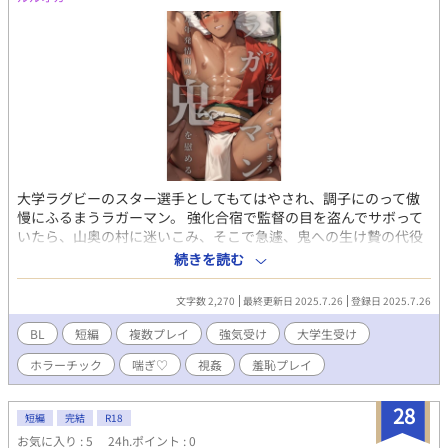
大学ラグビーのスター選手としてもてはやされ、調子にのって傲
慢にふるまうラガーマン。 強化合宿で監督の目を盗んでサボって
いたら、山奥の村に迷いこみ、そこで急遽、鬼への生け贄の代役
をすることになったのだが・・・。 現代ものすこしホラーなガチ
続きを読む
ムチ受けBL小説です。R18。 村の男たち×生意気ラガーマン、鬼
×生意気ラガーマン。 こちらは試し読みになります。 本編は電子
文字数 2,270
最終更新日 2025.7.26
登録日 2025.7.26
書籍で販売中。 詳細を知れるブログのリンクは↓にあります。
BL
短編
複数プレイ
強気受け
大学生受け
ホラーチック
喘ぎ♡
視姦
羞恥プレイ
28
短編
完結
R18
お気に入り : 5
24h.ポイント : 0