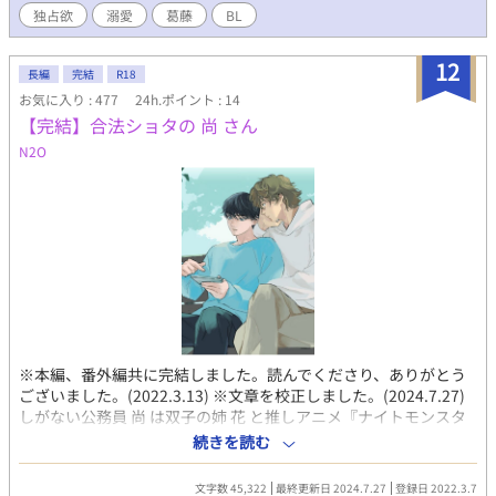
独占欲
溺愛
葛藤
BL
るために、細やかな望みを求めただけなのに…… 恋のいろはも知
らない受と、執着強めな攻。 好きだけどいろいろ知られたくなく
て逃げたら、かえってグイグイ迫られて困ってしまう、コメディ
12
長編
完結
R18
色が強めの、ちょっとエロスで時々シリアスな話。 主人公(受)以
お気に入り : 477
24h.ポイント : 14
外の視点(複数あり)には、話タイトルに * が付いています。 ※当
【完結】合法ショタの 尚 さん
分の間はR18指定はせずに掲載いたしますが、後半に軽いキスや
ハグ程度の接触は有り。攻側の際どい(？)妄想的なエロスは多少
N2O
ございますので、苦手な方はお気をつけ下さい。 【追記※〈好き
じゃない〉作中、中盤以降からトラウマに関連する内容や、心的
ストレスなどの落ち込む内容が出てきます。※直接的な表現は控
える予定ですが、今後の内容によってはR15に変更するかもで
す】 ＊ ＊ ＊ リーマン同士の話ですが、実際の仕事内容な
ど違う場合がございます。表記や表現が間違っている場合がある
かもしれませんがご了承下さい。あくまでフィクション、架空の
現代ものとしてお楽しみ下さい。 ※2025.10現在、アルファポリ
ス様にのみ公開。 なりすまし・無断転載・複写等、ご遠慮下さ
い。変更等がある場合は随時更新いたします。 ※当分先になりま
※本編、番外編共に完結しました。読んでくださり、ありがとう
すが【別枠】でR指定を予定しております。 表紙画像
ございました。(2022.3.13) ※文章を校正しました。(2024.7.27)
「Unsplash」 Photo by Allison Saeng ※元画像の一部を加工し
しがない公務員 尚 は双子の姉 花 と推しアニメ『ナイトモンスタ
て使用しております
ー』とコラボ中の某テーマパークへ出かけた。 「･･･高校生か？
続きを読む
小さくてわかんなかった。」 「･･･ぜってぇ、あんたより歳上な
んだけど。」 イケイケ大学生グループと印象最悪な出会いを果た
文字数 45,322
最終更新日 2024.7.27
登録日 2022.3.7