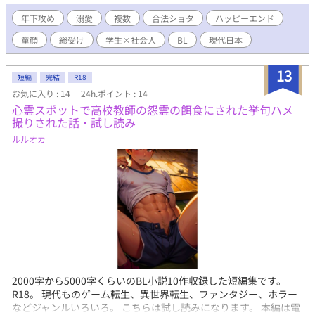
すも、その強引な押しにあれよあれよと絆されるだけのお話。 前
作、前々作とは打って変わった現代もの。 R18初挑戦なので、お
年下攻め
溺愛
複数
合法ショタ
ハッピーエンド
手柔らかにお願いします。 ※ 複数プレイがあります。苦手な方は
童顔
総受け
学生×社会人
BL
現代日本
ご注意ください。 ※素人作品です。 表紙絵 ⇨ 深浦裕 様
X(@yumiura221018)
13
短編
完結
R18
お気に入り : 14
24h.ポイント : 14
心霊スポットで高校教師の怨霊の餌食にされた挙句ハメ
撮りされた話・試し読み
ルルオカ
2000字から5000字くらいのBL小説10作収録した短編集です。
R18。 現代ものゲーム転生、異世界転生、ファンタジー、ホラー
などジャンルいろいろ。 こちらは試し読みになります。 本編は電