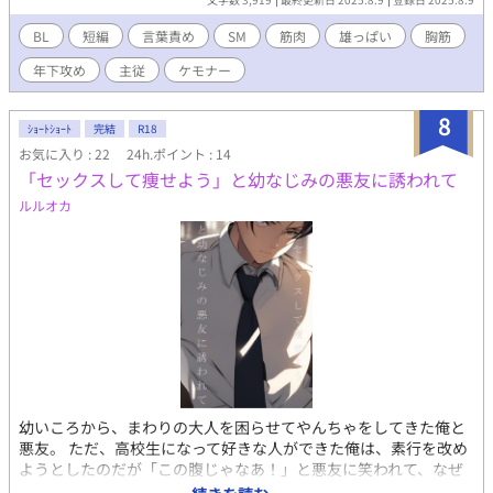
BL小説です。がんがんやりまくりのガチムチ受けR18。 こちらは
試し読みになります。 詳細を知れるブログのリンクは↓にありま
BL
短編
言葉責め
SM
筋肉
雄っぱい
胸筋
す。
年下攻め
主従
ケモナー
8
ｼｮｰﾄｼｮｰﾄ
完結
R18
お気に入り : 22
24h.ポイント : 14
「セックスして痩せよう」と幼なじみの悪友に誘われて
ルルオカ
幼いころから、まわりの大人を困らせてやんちゃをしてきた俺と
悪友。 ただ、高校生になって好きな人ができた俺は、素行を改め
ようとしたのだが「この腹じゃなあ！」と悪友に笑われて、なぜ
かセックスすることに・・・？ 現代もの学生のもののＢＬ小説で