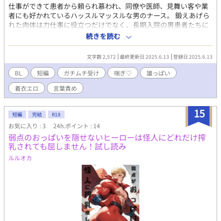
仕事ができて患者から頼られ慕われ、同僚や医師、見舞い客や業
者にも好かれているハッスルマッスルな男のナース。 鍛えあげら
れた肉体は力仕事に役立つだけでなく、長期入院の男患者たちに
新しい扉を開かせて狂わせていき、脱社畜しかけている彼もご自
続きを読む
慢のお注射をふるって・・・。 現代もののガチムチ受けBL小説で
す。五人がぐっちゃぐちゃに混じりあう、えげつないR18。 患者
文字数 2,572
最終更新日 2025.6.13
登録日 2025.6.13
×ガチムチナイチンゲール。 こちらは試し読みになります。 本編
は各サイトで電子書籍を販売中。 ↓に詳細を知れるブログのリン
BL
短編
ガチムチ受け
喘ぎ♡
雄っぱい
クがあります。
着衣エロ
言葉責め
15
短編
完結
R18
お気に入り : 3
24h.ポイント : 14
弱点のおっぱいを隠せないヒーローは怪人にどれだけ搾
乳されても屈しません！試し読み
ルルオカ