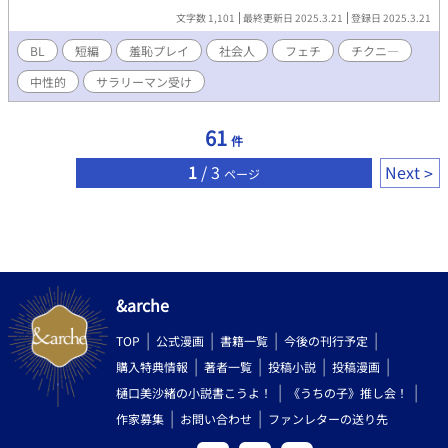
らしい手で触られてしまい・・・。 現代ものリーマンもののBL小
文字数 1,101
最終更新日 2025.3.21
登録日 2025.3.21
説です。R18。 スーツフェチのホスト×自分は社会不適合者だと
思いこんでいるサラリーマン。 こちらは試し読みになります。 各
BL
短編
羞恥プレイ
社会人
フェチ
チクニ―
サイトで電子書籍を販売中、短編集も販売中。 詳細を知れるブロ
中性的
サラリーマン受け
グのリンクは↓にあります。
61
件
1
/ 3
Next
ページ
&arche
TOP
公式漫画
書籍一覧
今後の刊行予定
購入特典情報
著者一覧
投稿小説
投稿漫画
樋口美沙緒の小説書こうよ！
《うちの子》推し会！
作家募集
お問い合わせ
ファンレターの送り先