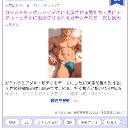
はまったりです(不定期かつ23時に予約投稿) Start：2022.10.01/
お気に入り : 10
24h.ポイント : 7
土 End：-----------
ガチムチをアダルトビデオに出演させる男たち・男にア
ダルトビデオに出演させられるガチムチたち 試し読み
ルルオカ
ガチムチとアダルトビデオをテーマにした1000字前後のBL小説
10作の短編集の試し読みです。R18。 抱く視点と抱かれる視点5
作ずつ。 どちらもガチムチ受け、一話ずつ短いけどがっつりエ
ロ。 現代もの、ファンタジー、異世界転移ものジャンルはいろい
続きを読む
ろ。 本編は電子書籍で販売中。 詳細を知れるブログのリンクは↓
にあります。
文字数 1,008
最終更新日 2025.6.7
登録日 2025.6.7
短編
BL
ガチムチ受け
SM
羞恥プレイ
社会人