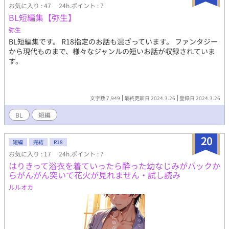
お気に入り : 47
24h.ポイント : 7
BL短編集【弥生】
弥生
BL短編集です。 R18指定のお話も混ざっています。 ファンタジー
から現代ものまで、様々なジャンルの短いお話が収録されていま
す。
文字数 7,949
最終更新日 2024.3.26
登録日 2024.3.26
BL
短編
20
短編
完結
R18
お気に入り : 17
24h.ポイント : 7
はりきって浴衣を着ていったら酔った幼なじみがバックか
らがんがん突いて花火が見れません・試し読み
ルルオカ