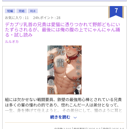
7
短編
完結
R18
お気に入り : 11
24h.ポイント : 28
デカプリ乳首の兄貴は愛猫に憑りつかれて野郎どもにい
たずらされるが、最後には俺の腹の上でにゃんにゃん踊
る・試し読み
ルルオカ
組には欠かせない戦闘要員、鉄壁の最強用心棒とされている兄貴
は多くの輩の憧れの的であり、惚れこんだ一人は弟分となって、
一生、身を捧げて仕えようと。 その弟分にして、猫のように耳と
尻尾を生やし、首輪をつけた兄貴にびっくり、秘密のコンプレッ
続きを読む
クスを知っているだけにやきもきするが、おそれていたとおりに
発情期を迎えてしまって・・・。 現代ものの堅気でない人たちの
文字数 3,919
最終更新日 2025.8.9
登録日 2025.8.9