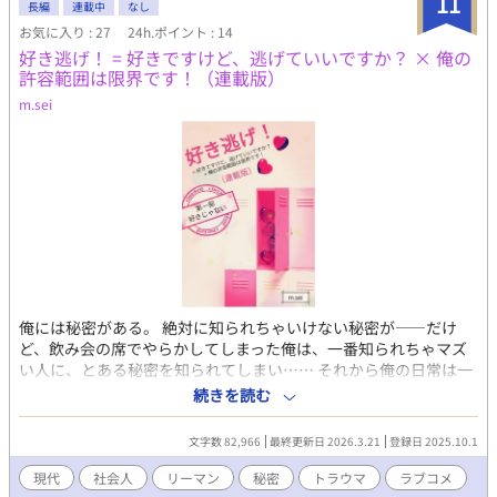
11
長編
連載中
なし
お気に入り : 27
24h.ポイント : 14
好き逃げ！ = 好きですけど、逃げていいですか？ × 俺の
許容範囲は限界です！（連載版）
m.sei
俺には秘密がある。 絶対に知られちゃいけない秘密が――だけ
ど、飲み会の席でやらかしてしまった俺は、一番知られちゃマズ
い人に、とある秘密を知られてしまい…… それから俺の日常は一
変。急接近してくる相手に、俺の心臓は爆発寸前。 お願いだか
続きを読む
ら、俺に近づかないで。これ以上は無理です――って、何でアン
タまで⁉ 言っときますけど俺、×××××じゃないですから‼ 逃
文字数 82,966
最終更新日 2026.3.21
登録日 2025.10.1
げたくても逃げられない。回避不可能な緊急事態に、俺の胃は悲
鳴をあげ、秘密は秘密じゃなくなっていく⁉ その他大勢の中の一
現代
社会人
リーマン
秘密
トラウマ
ラブコメ
人でよかったのに、なんでこんなことに。 俺はただ心の平穏を得