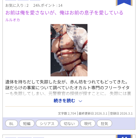
お気に入り : 2
24h.ポイント : 14
お前は俺を愛さないが、俺はお前の息子を愛している
ルルオカ
遺体を持ちだして失踪した女が、赤ん坊をつれてもどってきた。
謎だらけの事案について調べていたオカルト専門のフリーライタ
ーも失踪してしまい、元警察官の探偵が探すことに。 失踪には裏
の組織が関わっているだろうと見こんでいたのが、自分も誘拐さ
続きを読む
れることになり、座敷牢に閉じこめられたなら、銀髪の男が痛ま
しくも魅惑的な肉体で誘惑をしてきて・・・。 現代もののホラー
文字数 2,704
最終更新日 2026.3.1
登録日 2026.3.1
BL小説です。ガチムチ受け。 こちらは試し読みになります。 本編
は電子書籍で販売中。 詳細を知れるブログのリンクは↓にありま
BL
短編
シリアス
切ない
現代
狂気
す。