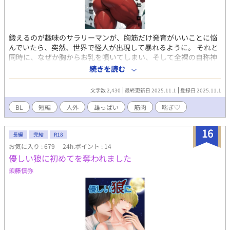
鍛えるのが趣味のサラリーマンが、胸筋だけ発育がいいことに悩
んでいたら、突然、世界で怪人が出現して暴れるように。 それと
同時に、なぜか胸からお乳を噴いてしまい、そして全裸の自称神
が現れてエッチを強いられてヒーローに変身？ 全身タイツのよう
続きを読む
なスーツにマントを羽織る、スーパーマンスタイルなれど、胸だ
けが露になっていて、怪人に狙われることに・・・。 現代もので
文字数 2,430
最終更新日 2025.11.1
登録日 2025.11.1
ファンタジーで阿呆エロ設定なガチムチ受けBL小説です。 訳あっ
て、おっぱいを晒して戦うヒーローが怪人や怪獣に揉まれて吸わ
BL
短編
人外
雄っぱい
筋肉
喘ぎ♡
れてしゃぶられて、自称神の変質者に弄ばれて、あはんうふんや
りまくっているR18。 こちらは試し読みになります。 本編は電子
16
書籍で販売中。 詳細を知れるブログのリンクは↓にあります。
長編
完結
R18
お気に入り : 679
24h.ポイント : 14
優しい狼に初めてを奪われました
須藤慎弥