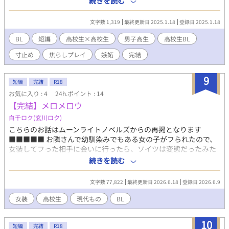
続きを読む
す。Ｒ18。 この小説を含めて現代ものからファンタジー異世界も
のとジャンルいろいろ8作のＢＬ短編集を販売中。 詳細を知れる
文字数 1,319
最終更新日 2025.1.18
登録日 2025.1.18
ブログのリンクは↓にあります。
BL
短編
高校生×高校生
男子高生
高校生BL
寸止め
焦らしプレイ
嫉妬
完結
9
短編
完結
R18
お気に入り : 4
24h.ポイント : 14
【完結】メロメロウ
白千ロク(玄川ロク)
こちらのお話はムーンライトノベルズからの再掲となります
■■■■■ お隣さんで幼馴染みでもある女の子がフられたので、
女装してフった相手に会いに行ったら、ソイツは変態だったみた
いな噺。 男の子(生徒会長)×女装少年(ちょっとおバカの子) 女の
続きを読む
子もいっぱい出てくるので、女子注意でもある。 【 ご注意 】 ！
本編5話、小話4話、番外編1話の全10話 (こちらでは 2026.06.09
文字数 77,822
最終更新日 2026.6.18
登録日 2026.6.9
20:00 〜 2026.06.18 20:00 に1話ずつ予約投稿済みです) 【 備考
】 ムーンライトノベルズ
女裝
高校生
現代もの
BL
https://novel18.syosetu.com/n9364bh/ アルファポリス(ここ)
https://www.alphapolis.co.jp/novel/254189682/35061465 に掲
10
載しています
短編
完結
R18