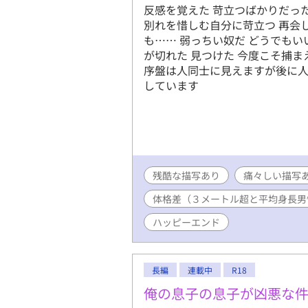
反感を覚えた 苛立つばかりだっ
別れを惜しむ自分に苛立つ 再会し
も…… 弱っちい奴だ どうでもい
が切れた 見つけた 今度こそ捕ま
序盤は人同士に見えますが後に人
しています
残酷な描写あり
痛々しい描写
体格差（３メートル超と平均身長男
ハッピーエンド
長編
連載中
R18
俺の息子の息子が凶悪な