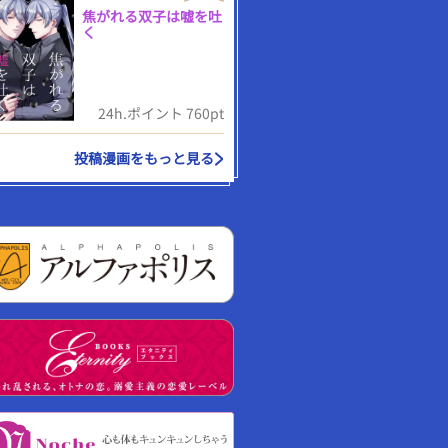
焦がれる双子は嘘を吐
く
24h.ポイント 760pt
投稿漫画をもっと見る