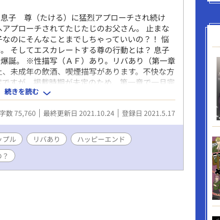
、息子 尊（たける）に猛烈アプローチされ続け
へアプローチされてたじたじのお父さん。 止まな
子なのにそんなことまでしちゃっていいの？！ 悩
。 そしてエスカレートする尊の行動とは？ 息子
爆誕。 ※性描写（ＡＦ）あり。リバあり（第一章
上、未成年の飲酒、喫煙描写があります。不快な方
定ですが、掲載時期が未定のため、第一章で一旦完
続きを読む
ストをお待ちしております。 小説家になろう、アル
字数 75,760
最終更新日 2021.10.24
登録日 2021.5.17
ップル
リバあり
ハッピーエンド
の？