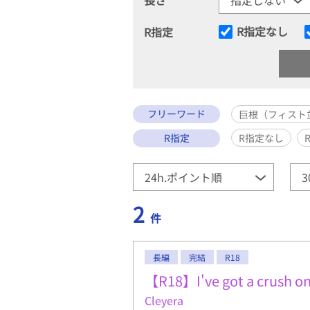
R指定なし
R指定
フリーワード
巨根（フィスト
R指定
R指定なし
2
件
長編
完結
R18
【R18】I've got a crush on
Cleyera