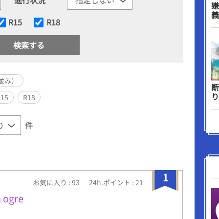
嫌
義
R15
R18
並み）
断
り
R15
R18
件
1
お気に入り : 93
24h.ポイント : 21
 ogre