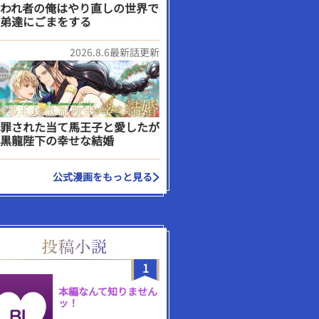
われ者の俺はやり直しの世界で
弟達にごまをする
2026.8.6最新話更新
罪された当て馬王子と愛したが
黒龍陛下の幸せな結婚
公式漫画をもっと見る
1
本編なんて知りません
ッ！