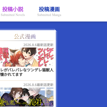
投稿小説
投稿漫画
Submitted Novels
Submitted Manga
2026.8.6最新話更新
レがバレバレなツンデレ猫獣人
懐かれてます
2026.8.6最新話更新