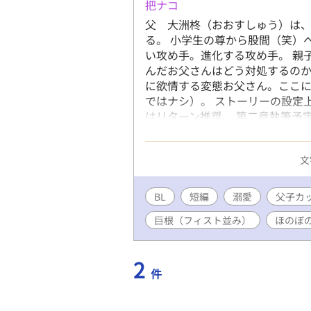
把ナコ
父 大洲柊（おおすしゅう）は
る。 小学生の尊から股間（笑）
い攻め手。進化する攻め手。 親
んだお父さんはどう対処するのか
に欲情する変態お父さん。ここに
ではナシ）。 ストーリーの設定
はリターン推奨。 第二章執筆予
結といたします。 感想やリクエ
ファポリスに掲載
文
BL
短編
溺愛
父子カ
巨根（フィスト並み）
ほのぼ
2
件