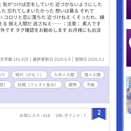
た 気がつけば恋をしていた 近づかないようにした
た 忘れてしまいたかった 想いは募る それで
い コロリと恋に落ちた 近づけねえ くそったれ、縁
える 弱え人間だ 逃さねえ…… ：注意： 素人です
外です タグ確認をお勧めします お月様にも出没
文字数 243,929
最終更新日 2020.6.9
登録日 2020.3.1
あり
現代（かも？）
人外×人間
鬼×人間
性）
巨根（フィスト並み）
薬物
不能
2
お気に入り : 418
24h.ポイント : 7
件