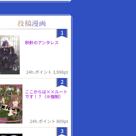
1
秒針のアンタレス
24h.ポイント 3,998pt
2
ここからは××ルート
です！？（※強制）
24h.ポイント 809pt
3