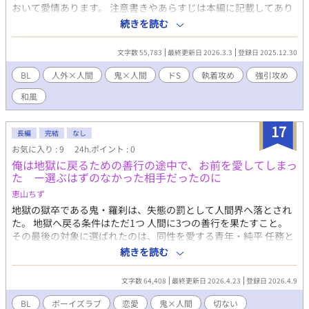
おいて愛情あります。 注意書きやあらすじは本編に記載してあり
ます！ ●伊織（いおり） あだ名、伊織 ？？？歳/193cm/82kg/12
続きを読む
月24日 一人称：俺 香水：Byredo 「Oud Immortel（ウードイモー
テル）」 ▼見た目 赤髪ミディアム、角二本、筋肉、舌が長い金色
文字数 55,783
最終更新日 2026.3.3
登録日 2025.12.30
の猫目、鬼、筋肉質で少し逆三角形 ▽癖 傲慢、執着、ドS、捕ま
えたら離さない ▽血液型 B型（野性的、欲望に忠実、情も深い）
BL
人外×人間
鬼×人間
ドS
執着攻め
強引攻め
和風
17
長編
完結
なし
お気に入り : 9
24h.ポイント : 0
俺は地獄に戻るための善行の途中で、お前を愛してしまっ
た ー選ぶはずのなかった相手だったのに
恵山ちず
地獄の獄卒である鬼・羅刹は、失態の罰として人間界へ落とされ
た。 地獄へ戻る条件はただ1つ 人間に3つの善行を果たすこと。
その最後の対象に選ばれたのは、同性を愛する青年・純平 任務と
して近づいただけだった。 人間の感情など、理解する必要はない
続きを読む
はずだった。 だが―― 純平と関わるほど、何かがおかしくなって
いく。 他の男に任せるはずだったのに、目が離せない。 手放した
文字数 64,408
最終更新日 2026.4.23
登録日 2026.4.9
はずなのに、触れずにいられない。 関わるほど、理解できない感
情だけが増えていく。 これは善行のはずだった。 それなのに、ど
BL
ボーイズラブ
恋愛
鬼×人間
切ない