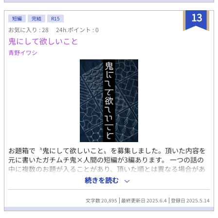
13
短編
完結
R15
お気に入り : 28
24h.ポイント : 0
鬼にして欲しいこと
青野イワシ
お題箱で〝鬼にして欲しいこと〟を募集しました。頂いた内容を
元に書いたガチムチ鬼×人間の短編が3編あります。 一つの話の
中に複数のお題が入ることがあり、頂いた順とは異なる場合があ
ります。 何が入っているかは文章の最後に表示します。 ガチムチ
続きを読む
鬼に優しく(当社比)されたい人向けです。
文字数 20,895
最終更新日 2025.6.4
登録日 2025.5.14