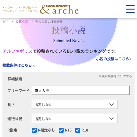
TOP
投稿小説
鬼×人間の検索結果
Submitted Novels
アルファポリス
で投稿されているBL小説のランキングです。
小説の投稿はこちら
掲載条件はこちら
×検索条件をクリアする
詳細検索
フリーワード
長さ
進行状況
R指定
R指定なし
R15
R18