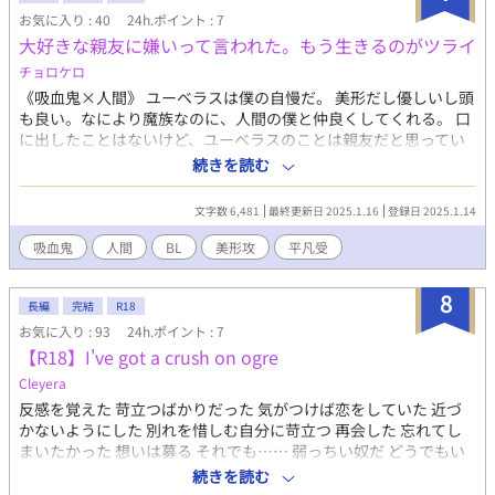
お気に入り : 40
24h.ポイント : 7
大好きな親友に嫌いって言われた。もう生きるのがツライ
チョロケロ
《吸血鬼×人間》 ユーベラスは僕の自慢だ。 美形だし優しいし頭
も良い。なにより魔族なのに、人間の僕と仲良くしてくれる。 口
に出したことはないけど、ユーベラスのことは親友だと思ってい
る。 そんな親友に大嫌いと言われてしまった。もう生きていくの
続きを読む
がツライ……。 愛が重くて鬱気味な吸血鬼となんでも受け入れる
人間のお話です。 ムーンライトノベルズ様でも投稿しています。
文字数 6,481
最終更新日 2025.1.16
登録日 2025.1.14
宜しくお願いします。
吸血鬼
人間
BL
美形攻
平凡受
8
長編
完結
R18
お気に入り : 93
24h.ポイント : 7
【R18】I've got a crush on ogre
Cleyera
反感を覚えた 苛立つばかりだった 気がつけば恋をしていた 近づ
かないようにした 別れを惜しむ自分に苛立つ 再会した 忘れてし
まいたかった 想いは募る それでも…… 弱っちい奴だ どうでもい
い コロリと恋に落ちた 近づけねえ くそったれ、縁が切れた 見つ
続きを読む
けた 今度こそ捕まえる 弱え人間だ 逃さねえ…… ：注意： 素人で