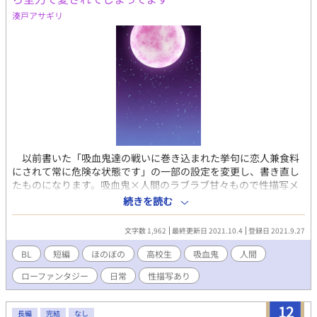
も。ごめんなさい。その分みっちり詰まってます。 用語集
湊戸アサギリ
→https://www.alphapolis.co.jp/mypage/diary/view/294501
以前書いた「吸血鬼達の戦いに巻き込まれた挙句に恋人兼食料
にされて常に危険な状態です」の一部の設定を変更し、書き直し
たものになります。吸血鬼×人間のラブラブ甘々もので性描写メ
インです 性描写時々ほのぼのがあります。思いついたら思いつい
続きを読む
たシーンを書くので回によって時系列はバラバラになります。な
んでも許せる人向けです 表紙は以前の作品と同じくフリー素材か
文字数 1,962
最終更新日 2021.10.4
登録日 2021.9.27
らです
BL
短編
ほのぼの
高校生
吸血鬼
人間
ローファンタジー
日常
性描写あり
12
長編
完結
なし