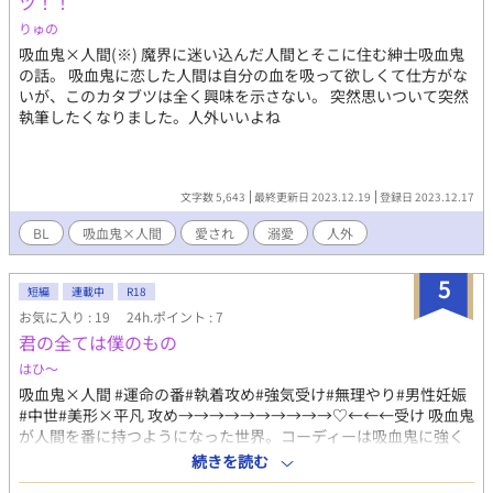
ツ！！
りゅの
吸血鬼×人間(※) 魔界に迷い込んだ人間とそこに住む紳士吸血鬼
の話。 吸血鬼に恋した人間は自分の血を吸って欲しくて仕方がな
いが、このカタブツは全く興味を示さない。 突然思いついて突然
執筆したくなりました。人外いいよね
文字数 5,643
最終更新日 2023.12.19
登録日 2023.12.17
BL
吸血鬼×人間
愛され
溺愛
人外
5
短編
連載中
R18
お気に入り : 19
24h.ポイント : 7
君の全ては僕のもの
はひ〜
吸血鬼×人間 #運命の番#執着攻め#強気受け#無理やり#男性妊娠
#中世#美形×平凡 攻め→→→→→→→→→→♡←←←受け 吸血鬼
が人間を番に持つようになった世界。コーディーは吸血鬼に強く
嫌悪感を感じており、吸血鬼と番になることは嫌がっていた。 そ
続きを読む
んな中、ある日自分の店に訪ねてきた吸血鬼がいきなりキス&吸