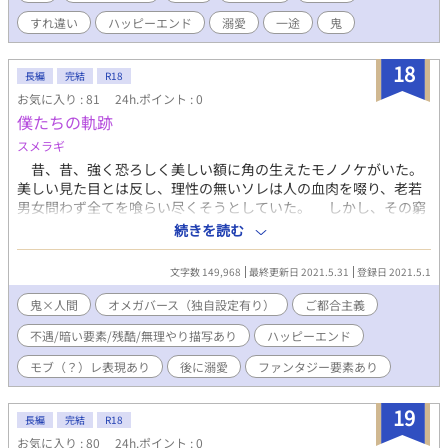
うしても離れない。 ――地獄へ戻るはずだった鬼が、 ひとりの男
すれ違い
ハッピーエンド
溺愛
一途
鬼
と出会って、恋に堕ちていく物語。
18
長編
完結
R18
お気に入り : 81
24h.ポイント : 0
僕たちの軌跡
スメラギ
昔、昔、強く恐ろしく美しい額に角の生えたモノノケがいた。
美しい見た目とは反し、理性の無いソレは人の血肉を啜り、老若
男女問わず全てを喰らい尽くそうとしていた。 しかし、その窮
地に、とある一族が現れ、モノノケを山奥の社に封印する事に成
続きを読む
功した。 その一族は特殊な力を持つとされる巫女を封印の楔と
し、長年もの間、その封印を護っていた。 そんな一族の中に特
文字数 149,968
最終更新日 2021.5.31
登録日 2021.5.1
殊な力を持つ男のオメガが生まれた… 第一の性と区別される男
女の他に第二の性と区別されるα（アルファ）、β（ベータ）、
鬼×人間
オメガバース（独自設定有り）
ご都合主義
Ω（オメガ）という性が存在している世界であった。その他にも
不遇/暗い要素/残酷/無理やり描写あり
ハッピーエンド
ーーが存在しておりー…
モブ（？）レ表現あり
後に溺愛
ファンタジー要素あり
19
長編
完結
R18
お気に入り : 80
24h.ポイント : 0