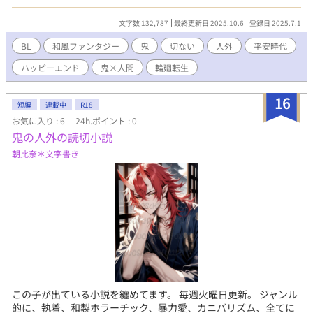
ら鬼という言葉に不思議に惹かれ、夢に現れる人物に心を寄せて
いた。 大江山を訪れた夜、その夢の中の彼と大江山とが結びつい
文字数 132,787
最終更新日 2025.10.6
登録日 2025.7.1
た。そして、彼との過去の記憶が少しずつ蘇り始める。 夢の中で
博嗣は現で会うことに消極的だが、真夏は諦めず鬼の伝承を調べ
BL
和風ファンタジー
鬼
切ない
人外
平安時代
続け、やがてすべての記憶を取り戻す。 過去の悲劇を越えて、真
ハッピーエンド
鬼×人間
輪廻転生
夏は再び大江山を訪れ、博嗣と現実で再会し、ともに生きる道を
選ぶ。
16
短編
連載中
R18
お気に入り : 6
24h.ポイント : 0
鬼の人外の読切小説
朝比奈＊文字書き
この子が出ている小説を纏めてます。 毎週火曜日更新。 ジャンル
的に、執着、和製ホラーチック、暴力愛、カニバリズム、全てに