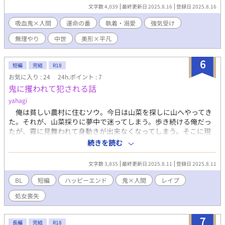
血してきて… (登場人物の概要) 攻め エドワード・ウィル・ベッ
文字数 4,039
最終更新日 2025.8.16
登録日 2025.8.16
セン（24） 由緒正しき王族。たまにお忍びで城下町に遊びにいっ
ている。コーディーのことが死ぬほど好き。気が落ちるまでヤッ
吸血鬼×人間
運命の番
執着・溺愛
強気受け
てしまうほど絶倫。 身長:195cm、見た目の特徴:白髪ブロンド、
無理やり
中世
美形×平凡
赤い瞳、尖った耳と牙。 受け コーディー・ブルーム（23） ごく
普通の男性妊娠用ワクチンを投与した人間。自宅近くの出店で働
いている。孤児だったため、1人でなんでもやれると思っている。
6
短編
完結
R18
なので吸血鬼に血液を売って生活はしたくはないと考えている。
お気に入り : 24
24h.ポイント : 7
身長:159cm、見た目の特徴:暗めの茶髪、控えめなそばかす。
鬼に攫われて犯される話
yahagi
俺は貧しい農村に住むソウ。今日は山菜を探しに山へやってき
た。それが、山菜採りに夢中で迷ってしまう。歩き続ける俺だっ
たが、霧に見舞われて身動きが出来なくなってしまう。そこに現
れたのは大きな鬼だった。俺は攫われて、犯されてしまう。※ム
続きを読む
ーンライトノベルズさんにも公開しています。
文字数 3,835
最終更新日 2025.8.11
登録日 2025.8.11
BL
短編
ハッピーエンド
鬼×人間
レイプ
処女喪失
7
長編
完結
R18