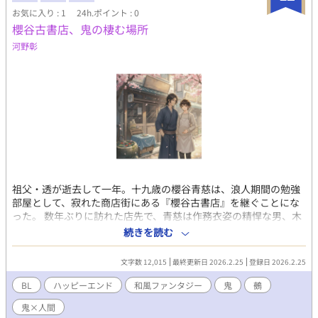
お気に入り : 1
24h.ポイント : 0
櫻谷古書店、鬼の棲む場所
河野彰
祖父・透が逝去して一年。十九歳の櫻谷青慈は、浪人期間の勉強
部屋として、寂れた商店街にある『櫻谷古書店』を継ぐことにな
った。 数年ぶりに訪れた店先で、青慈は作務衣姿の精悍な男、木
島朔夜と再会する。彼はかつて祖父が連れてきた店番兼居候で、
続きを読む
幼い青慈の遊び相手でもあった。 「本当に、長かったぜ。待ちく
たびれた」 そう笑う朔夜の熱い体温と、どこか浮世離れした佇ま
文字数 12,015
最終更新日 2026.2.25
登録日 2026.2.25
いに、青慈は懐かしさと同時に、身体の芯が疼くような奇妙な感
覚を覚える。しかし、青慈には中学三年の夏を境に、彼との記憶
BL
ハッピーエンド
和風ファンタジー
鬼
鵺
が不自然に抜け落ちているという空白があった。
鬼×人間