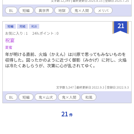
文字数 12,349
最終更新日 2025.8.15
登録日 2025.7.25
BL
短編
異世界
地獄
鬼×人間
メリバ
21
短編
完結
R18
お気に入り : 1
24h.ポイント : 0
祝宴
夏蜜
年が明ける直前、火焔（かえん）は川原で思ってもみないものを
収得した。図ったかのように近づく御影（みかげ）に対し、火焔
は冷たくあしらうが、次第に心が乱されてゆく。
文字数 5,547
最終更新日 2022.9.3
登録日 2022.9.3
BL
短編
鬼×山犬
鬼×人間
和風
21
件