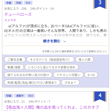
3
長編
完結
R18
お気に入り : 206
24h.ポイント : 14
チューベローズ
スメラギ
α(アルファ)が頂点に立ち、β(ベータ)はα(アルファ)に従い、
Ω(オメガ)の立場は一番弱いそんな世界。 人間であり、しかも男の
α(アルファ)が恋人だったβ(ベータ)の少年がある日、捨てられ、男
のα（アルファ）と再会する… その再会が少年の運命を大きく変
続きを読む
える事となるのだが… しかも、この世界には人間の他にも『鬼』
という種族が存在しておりー・・・ 鬼×人間のBL小説。一部暴力
文字数 112,844
最終更新日 2021.4.25
登録日 2021.2.1
的描写あり。ご都合主義なオメガバース(ほぼ独自設定)。前作
『鬼の花嫁』の２人の間に生まれた息子の物語。 ＊
ご都合主義
オメガバース（独自設定有り）
鬼×人間
執着/溺愛
いろいろと歪んでる少々変態な攻め
捨てられるのが怖い流され受け
イケメン×可愛い
β→Ω
拘束/監禁/流血/暴力/グロい表現あり
ざまぁ？
4
短編
連載中
R18
お気に入り : 11
24h.ポイント : 7
【吸血鬼×人間】俺の血を吸ってくれよ、このカタブ