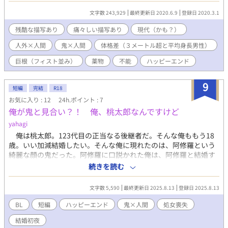
す 序盤は人同士に見えますが後に人外です タグ確認をお勧めしま
文字数 243,929
最終更新日 2020.6.9
登録日 2020.3.1
す お月様にも出没しています
残酷な描写あり
痛々しい描写あり
現代（かも？）
人外×人間
鬼×人間
体格差（３メートル超と平均身長男性）
巨根（フィスト並み）
薬物
不能
ハッピーエンド
9
短編
完結
R18
お気に入り : 12
24h.ポイント : 7
俺が鬼と見合い？！ 俺、桃太郎なんですけど
yahagi
俺は桃太郎。123代目の正当なる後継者だ。そんな俺ももう18
歳。いい加減結婚したい。そんな俺に現れたのは、阿修羅という
綺麗な顔の鬼だった。阿修羅に口説かれた俺は、阿修羅と結婚す
ると決める。速やかに行われた結婚式。結婚初夜で、俺は鬼に征
続きを読む
服される悦びを知る。※ムーンライトノベルズさんにも公開して
います。
文字数 5,590
最終更新日 2025.8.13
登録日 2025.8.13
BL
短編
ハッピーエンド
鬼×人間
処女喪失
結婚初夜