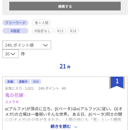
フリーワード
鬼×人間
R指定
R指定なし
R15
R18
件
21
件
1
長編
連載中
R18
お気に入り : 1,021
24h.ポイント : 49
鬼の花嫁
スメラギ
α(アルファ)が頂点に立ち、β(ベータ)はα(アルファ)に従い、Ω(オ
メガ)の立場は一番弱いそんな世界。 ある日、β(ベータ)同士の間
にΩ(オメガ)の少年が生まれた。 人間の他にも『鬼』という種族
が存在しておりー・・・ 鬼×人間のBL小説。一部暴力的描写あ
続きを読む