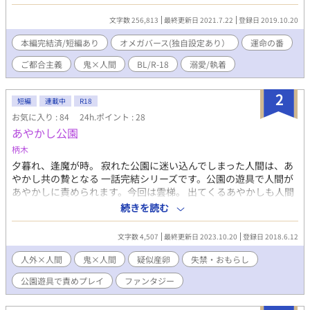
り。ご都合主義なオメガバース(ほぼ独自設定)。最後はハッピー
エンド。
文字数 256,813
最終更新日 2021.7.22
登録日 2019.10.20
本編完結済/短編あり
オメガバース(独自設定あり）
運命の番
ご都合主義
鬼×人間
BL/R-18
溺愛/執着
2
短編
連載中
R18
お気に入り : 84
24h.ポイント : 28
あやかし公園
柄木
夕暮れ、逢魔が時。 寂れた公園に迷い込んでしまった人間は、あ
やかし共の贄となる 一話完結シリーズです。公園の遊具で人間が
あやかしに責められます。今回は雲梯。 出てくるあやかしも人間
もまちまちです。 あやかし×人間が基本。家畜系メス男子も基
続きを読む
本。それが芸風です。 ※疑似産卵、失禁があるので注意※ pixivの
方にも載せてます。あちらは少し加筆してあります
文字数 4,507
最終更新日 2023.10.20
登録日 2018.6.12
人外×人間
鬼×人間
疑似産卵
失禁・おもらし
公園遊具で責めプレイ
ファンタジー