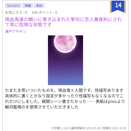
14
ｼｮｰﾄｼｮｰﾄ
完結
R18
お気に入り : 8
24h.ポイント : 0
吸血鬼達の戦いに巻き込まれた挙句に恋人兼食料にされ
て常に危険な状態です
湊戸アサギリ
たまたま思いついたものを。吸血鬼×人間です。性描写あります
具体的に書くとかなり設定が多かったり性描写もなくなるのでこ
れだけにしました。戦闘シーン書きたかった…… 表紙はpixivより
観月藍様のを使用させていただきました
文字数 1,116
最終更新日 2021.9.20
登録日 2021.9.20