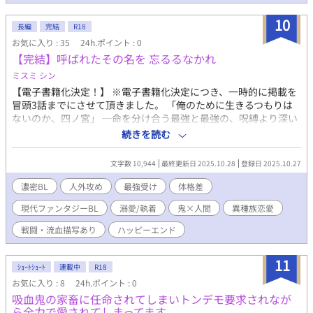
10
長編
完結
R18
お気に入り : 35
24h.ポイント : 0
【完結】呼ばれたその名を 忘るるなかれ
ミスミ シン
【電子書籍化決定！】 ※電子書籍化決定につき、一時的に掲載を
冒頭3話までにさせて頂きました。 「俺のために生きるつもりは
ないのか、四ノ宮」 ─命を分け合う最強と最強の、呪縛より深い
恋。 最強と称される祓人・四ノ宮司によって、封印から解き放た
続きを読む
れた元鬼神・タイゴク。 彼に与えられた契約は――四ノ宮の命を
長らえるため、己の生命を与える代わりに「自由」を得ることだ
文字数 10,944
最終更新日 2025.10.28
登録日 2025.10.27
った。 徐々に弱っていく四ノ宮を見つめながら、タイゴクはある
決意を固める。 人間のために生命を消耗させていく人類最強と、
濃密BL
人外攻め
最強受け
体格差
人類最強を生かそうとする鬼神。 そして彼らを見守る弟子や友人
現代ファンタジーBL
溺愛/執着
鬼×人間
異種族恋愛
たち。 契約スタートな関係な、鬼×人間の溺愛恋愛模様。
────── ※毎日21時更新→完結しました！！ ※鬼×人間、妖
戦闘・流血描写あり
ハッピーエンド
怪最強×人間最強です。 ※話の性質上、軽度の戦闘描写や災害描
写が含まれます。地滑り、水害が苦手な方はご注意下さい。 ※性
11
描写がある話のタイトルには★がつきます。★★は直接的なドス
ｼｮｰﾄｼｮｰﾄ
連載中
R18
ケベです。 ※タイゴク視点→「最強◯◯」 四ノ宮視点→「◯◯
お気に入り : 8
24h.ポイント : 0
最強」 でわかれます。 ※一話の文字数が多めで、そこそこ設定
吸血鬼の家畜に任命されてしまいトンデモ要求されなが
のある読み応えのあるタイプです。ライトな読み応えじゃないか
ら全力で愛されてしまってます