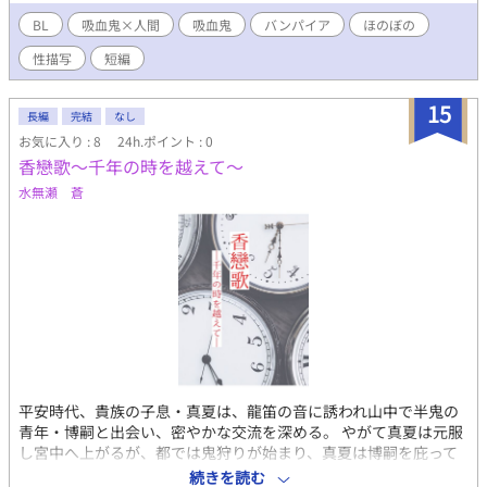
BL
吸血鬼×人間
吸血鬼
バンパイア
ほのぼの
性描写
短編
15
長編
完結
なし
お気に入り : 8
24h.ポイント : 0
香戀歌〜千年の時を越えて〜
水無瀬 蒼
平安時代、貴族の子息・真夏は、龍笛の音に誘われ山中で半鬼の
青年・博嗣と出会い、密やかな交流を深める。 やがて真夏は元服
し宮中へ上がるが、都では鬼狩りが始まり、真夏は博嗣を庇って
命を落とす。 時は流れ現代。生まれ変わった真夏は、子供の頃か
続きを読む