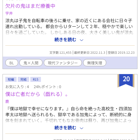
欠片の鬼はまだ療養中
宇井
涼丸は子鬼を自転車の後ろに乗せ、家の近くにある会社に日々子
連れ出勤している。 都会からＵターンして２年、穏やかで楽しい
日々を過ごしていた。 しかしある日の夜、大きく美しい鬼が涼丸
の前に現れ、お前が私の花嫁かと問われ襲われてしまう。 なんで
続きを読む
僕がこんな目に！？ 強気の鬼に流されながら、でもたまに抵抗し
少しづつ互いを知っていく。 その頃、会社では傷病休暇を取って
文字数 121,455
最終更新日 2022.11.3
登録日 2019.12.23
いる気掛かりな人がいて…… 時代がとまってしまっている鬼×心
優しく諦めの早い男 ※以前エブリスタ天下分け目のＢＬ合戦夏の
BL
鬼×人間
現代ファンタジー
無理矢理
陣に参戦し最終候補に残して頂きました。当時とは作者名が少し
違っていますが本人です。
20
短編
完結
R15
お気に入り : 4
24h.ポイント : 0
僕は亡者だから（戯れる）。
鹿
『僕は地獄で幸せになります。』自ら命を絶った高校生・四須加
孝太は地獄へ送られるも、獄卒である加鬼によって、断続的に身
体を刻まれていく。千切れてもなお骨肉は蘇り、再び加鬼によっ
て刻まれる地獄。痛感の中ででも、四須加は幸せを望む。 （お読
続きを読む
みくださりありがとうございます。完結済みです。更新予定はご
ざいません。ご感想いただけると嬉しいです）