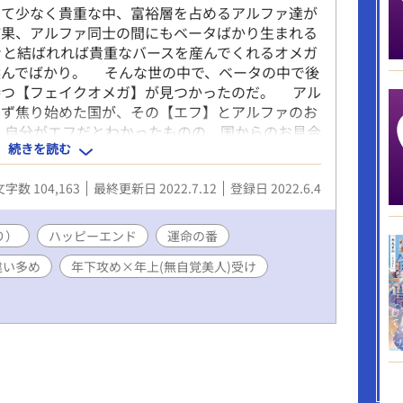
て少なく貴重な中、富裕層を占めるアルファ達が
結果、アルファ同士の間にもベータばかり生まれる
ァと結ばれれば貴重なバースを産んでくれるオメガ
選んでばかり。 そんな世の中で、ベータの中で後
持つ【フェイクオメガ】が見つかったのだ。 アル
らず焦り始めた国が、その【エフ】とアルファのお
 自分がエフだとわかったものの、国からのお見合
続きを読む
にっちもさっちもいかなくなった自分の花屋を守る
初めてお見合いを受けることにするのだが……。
文字数 104,163
最終更新日 2022.7.12
登録日 2022.6.4
18 ** （しばらく後の予定です） ＊思っていたより
切り替えました。 ＊『ムーンライトノベルズ』様
り）
ハッピーエンド
運命の番
違い多め
年下攻め×年上(無自覚美人)受け