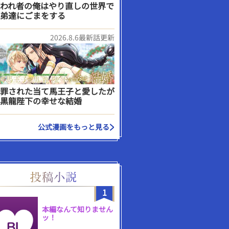
われ者の俺はやり直しの世界で
弟達にごまをする
2026.8.6最新話更新
罪された当て馬王子と愛したが
黒龍陛下の幸せな結婚
公式漫画をもっと見る
1
本編なんて知りません
ッ！