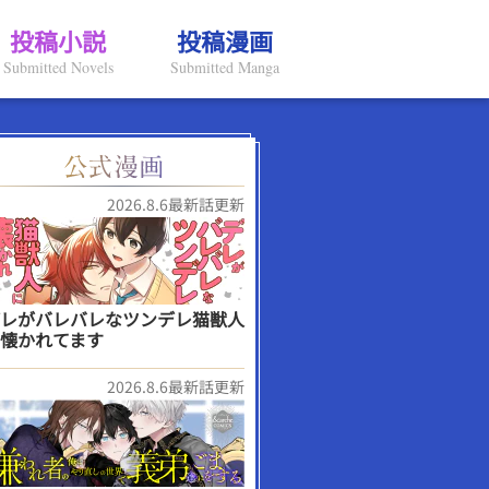
投稿小説
投稿漫画
Submitted Novels
Submitted Manga
2026.8.6最新話更新
レがバレバレなツンデレ猫獣人
懐かれてます
2026.8.6最新話更新