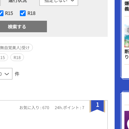
嫌
義
R15
R18
無自覚美人)受け
断
り
R15
R18
件
1
お気に入り : 670
24h.ポイント : 7