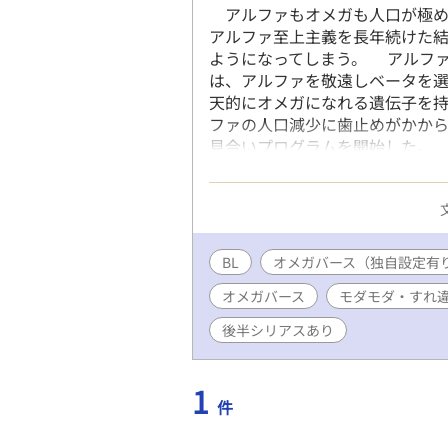
アルファもオメガも人口が極め
アルファ至上主義を長年続けた
ようになってしまう。 アルフ
は、アルファを敬遠しベータを
天的にオメガになれる遺伝子を
ファの人口減少に歯止めがかか
見合いプログラムを開始した。
いを断わり続けていた涼太は、
ため、国からの手当金目当てに
R15 * (キスシーン程度) R
長くなってきたので、【長編】に
でも掲載中です。
BL
オメガバース（独自設定有
オメガバース
モダモダ・すれ
後半シリアスあり
1
件