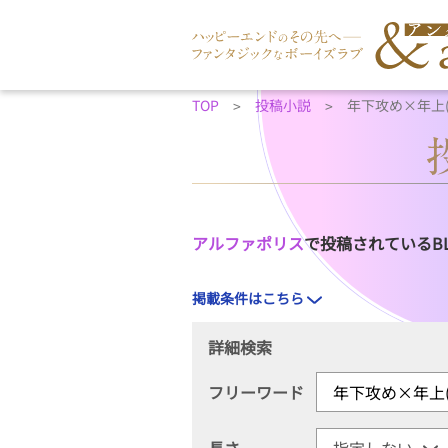
TOP
投稿小説
年下攻め×年上
アルファポリス
で投稿されているB
掲載条件はこちら
詳細検索
フリーワード
長さ