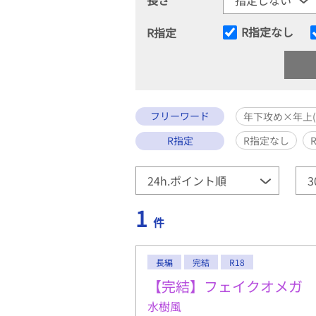
R指定なし
R指定
フリーワード
年下攻め×年上(
R指定
R指定なし
1
件
長編
完結
R18
【完結】フェイクオメガ
水樹風