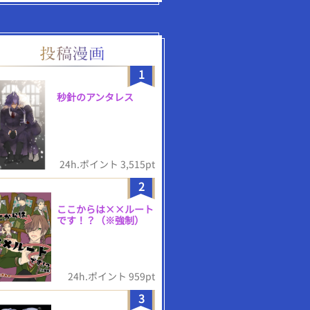
1
秒針のアンタレス
24h.ポイント 3,515pt
2
ここからは××ルート
です！？（※強制）
24h.ポイント 959pt
3