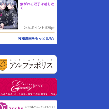
焦がれる双子は嘘を吐
く
24h.ポイント 525pt
投稿漫画をもっと見る