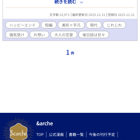
名。 二人の関係が、少しずつ変わっていく。 瑞生(ミズキ)×榛名
続きを読む
(ハルナ)
文字数 10,971
最終更新日 2025.12.31
登録日 2025.12.31
ハッピーエンド
短編
美形×平凡
現代
じれじれ
強気受け
片想い
大人の恋愛
後日談は甘々
1
件
&arche
TOP
公式漫画
書籍一覧
今後の刊行予定