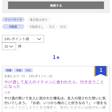
フリーワード
後日談は甘々
R指定
R指定なし
R15
R18
件
1
件
1
短編
完結
R18
お気に入り : 75
24h.ポイント : 42
やけ酒して友人のイケメンに食われたら、付き合うこと
になった
ふき
やけ酒の勢いで友人に抱かれた榛名は、友人の隠された想いに気
付いてしまう。 「お前、いつから俺のこと好きなの？」 一夜をな
かったことにしようとする瑞生と、気付いたからには逃げない榛