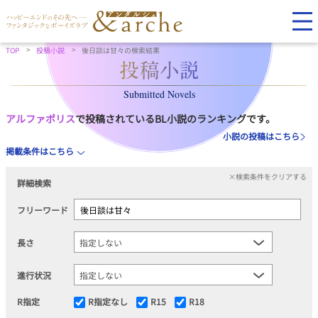
TOP
投稿小説
後日談は甘々の検索結果
Submitted Novels
アルファポリス
で投稿されているBL小説のランキングです。
小説の投稿はこちら
掲載条件はこちら
×検索条件をクリアする
詳細検索
フリーワード
長さ
進行状況
R指定
R指定なし
R15
R18