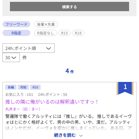
フリーワード
後輩✕先輩
R指定
R指定なし
R15
R18
件
4
件
1
長編
完結
R18
お気に入り : 161
24h.ポイント : 56
推しの隣に俺がいるのは解釈違いですっ！
丸井まー（旧：まー）
警邏隊で働くアルッティには『推し』がいる。 推しであるイーヴ
ォはとにかく格好よくて、男の中の男、いや、漢だ。アルッティ
はノンケだが、イーヴォを密かに推しまくっていた。 ある日、ア
ルッティが住んでいた官舎が火事になり、住むところがなくなっ
続きを読む