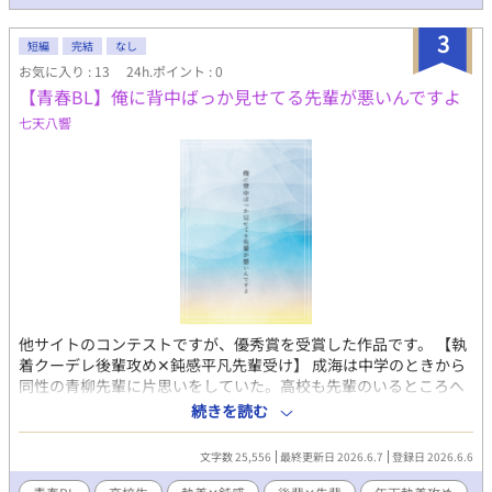
3
短編
完結
なし
お気に入り : 13
24h.ポイント : 0
【青春BL】俺に背中ばっか見せてる先輩が悪いんですよ
七天八響
他サイトのコンテストですが、優秀賞を受賞した作品です。 【執
着クーデレ後輩攻め✕鈍感平凡先輩受け】 成海は中学のときから
同性の青柳先輩に片思いをしていた。高校も先輩のいるところへ
と追いかけてきたものの、先輩は彼女をつくってしまった。 同性
続きを読む
だし、付き合えるなんて夢にも思ってなかった。だけど、それと
片思いのつらさは別問題だ。 苦しくも秘めた想いを抱えていたあ
文字数 25,556
最終更新日 2026.6.7
登録日 2026.6.6
る日、後輩の早瀬にその事実を知られてしまう。 「男でもありな
ら、俺じゃだめですか？」 同性の先輩に片思いしていたことを見