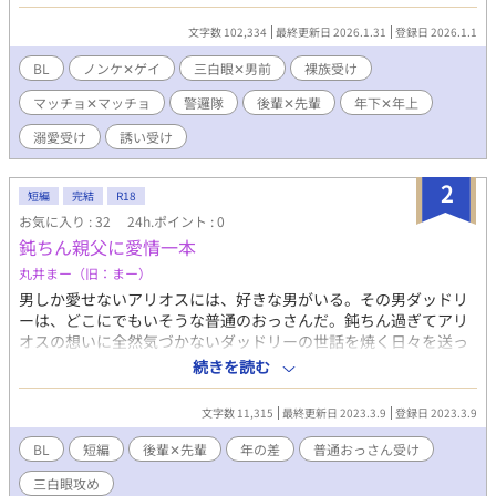
たアルッティは、イーヴォの申し出で、イーヴォの家で暮らすこ
とになった。 密かに推し活に励むノンケ後輩と後輩を溺愛しまく
文字数 102,334
最終更新日 2026.1.31
登録日 2026.1.1
っているゲイ先輩のほのぼの同居生活。 三白眼ノンケマッチョ✕
男前ゲイマッチョ。 ※ムーンライトノベルズさんでも公開してお
BL
ノンケ✕ゲイ
三白眼✕男前
裸族受け
ります。 ※エロあり回には※をつけております。 ※全３１話。
マッチョ✕マッチョ
警邏隊
後輩✕先輩
年下✕年上
溺愛受け
誘い受け
2
短編
完結
R18
お気に入り : 32
24h.ポイント : 0
鈍ちん親父に愛情一本
丸井まー（旧：まー）
男しか愛せないアリオスには、好きな男がいる。その男ダッドリ
ーは、どこにでもいそうな普通のおっさんだ。鈍ちん過ぎてアリ
オスの想いに全然気づかないダッドリーの世話を焼く日々を送っ
ていたある日、ダッドリーの家で酒を飲むことになった。 隠れゲ
続きを読む
イ後輩✕普通のおっさん先輩。 ※ムーンライトノベルズさんでも
公開しております。
文字数 11,315
最終更新日 2023.3.9
登録日 2023.3.9
BL
短編
後輩✕先輩
年の差
普通おっさん受け
三白眼攻め