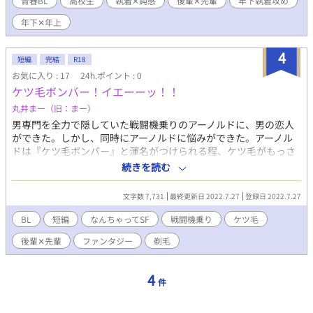
青春BL
高校生
執着✕鈍感
後輩✕先輩
年下執着攻め
破られ、絶体絶命のピンチ！だったはずなのに… ※他サイトにも
年下✕年上
掲載しております。
4
短編
完結
R18
お気に入り : 17
24h.ポイント : 0
ケツ毛ボンバー！イエーーッ！！
丸井まー（旧：まー）
男専門を全力で隠していた戦闘機乗りのアーノルドに、男の恋人
ができた。しかし、同時にアーノルドに悩みができた。アーノル
ドは『ケツ毛ボンバー』と渾名がつけられる程、ケツ毛がもっさ
り生えている。アーノルドは悩んだ末、オカマバーで働く幼馴染
続きを読む
を頼った。 ※なんちゃってSFフォンタジーです。ふわっと設定な
ので、ふわっとお楽しみください。 ※殆どケツ毛の話です。 ※ム
文字数 7,731
最終更新日 2022.7.27
登録日 2022.7.27
ーンライトノベルズさんでも公開しておりす。
BL
短編
なんちゃってSF
戦闘機乗り
ケツ毛
後輩✕先輩
ファンタジー
剃毛
4
件