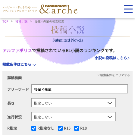
TOP
投稿小説
後輩✕先輩の検索結果
Submitted Novels
アルファポリス
で投稿されているBL小説のランキングです。
小説の投稿はこちら
掲載条件はこちら
×検索条件をクリアする
詳細検索
フリーワード
長さ
進行状況
R指定
R指定なし
R15
R18