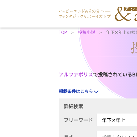
TOP
投稿小説
年下✕年上の検
アルファポリス
で投稿されているB
掲載条件はこちら
詳細検索
フリーワード
長さ