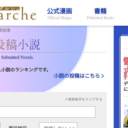
公式漫画
書籍
Official Manga
Published Books
索結果
Submitted Novels
L小説のランキングです。
小説の投稿はこちら
デ
に
×検索条件をクリアする
進行状況