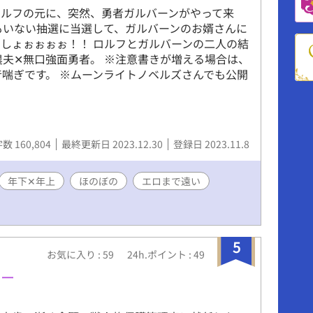
ロルフの元に、突然、勇者ガルバーンがやって来
もいない抽選に当選して、ガルバーンのお婿さんに
しょぉぉぉぉ！！ ロルフとガルバーンの二人の結
農夫✕無口強面勇者。 ※注意書きが増える場合は、
音喘ぎです。 ※ムーンライトノベルズさんでも公開
数 160,804
最終更新日 2023.12.30
登録日 2023.11.8
年下✕年上
ほのぼの
エロまで遠い
5
お気に入り : 59
24h.ポイント : 49
ュー