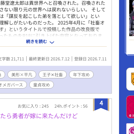
 藤堂遼太郎は異世界へと召喚された。召喚された
さない限り元の世界へは戻れないらしい。 そして
は「謀反を起こした弟を落として欲しい」とい
理解しがたいものだった。 2025年4月に「社畜オ
す」というタイトルで投稿した作品の改良版で
5だったものをR18に引き上げた内容となっておりま
続きを読む
サイトにも投稿しています。
文字数 21,711
最終更新日 2026.7.12
登録日 2026.7.11
喚
美形×平凡
王子✕社畜
年下攻め
オメガバース
童貞攻め
4
お気に入り : 245
24h.ポイント : 56
ったら勇者が嫁に来たんだけど