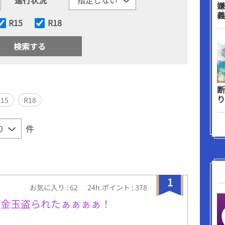
嫌
義
R15
R18
断
り
R15
R18
件
1
お気に入り : 62
24h.ポイント : 378
と金玉盗られたぁぁぁぁ！