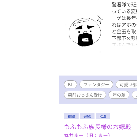
警邏隊で班
っている変
ーゲは長年
れはアホの
と金玉を取
下部下✕男
ズさんでも
す。 ※エ
える場合は
す！
BL
ファンタジー
可愛い部
男前おっさん受け
年の差
長編
完結
R18
もふもふ族長様のお嫁殿
丸井まー（旧：まー）