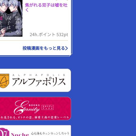
焦がれる双子は嘘を吐
く
24h.ポイント 532pt
投稿漫画をもっと見る