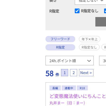
R指定なし
R指定
フリーワード
年下✕年上
R指定
R指定なし
58
1
2
Next
件
長編
連載中
R18
ど変態魔法使いにちんこ
丸井まー（旧：まー）