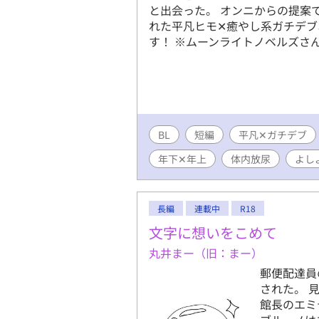
と出会った。 オンニからの提案
れた平凡ヒモ✕癒やし系ガチデブ
す！ ※ムーンライトノベルズさ
BL
短編
平凡✕ガチデブ
年下✕年上
体内放尿
よし
長編
連載中
R18
文字に想いをこめて
丸井まー（旧：まー）
郵便配達員
された。 
館長のエミ