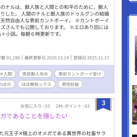
）のナルは、獣人族と人間との和平のために、獣人
りした。 人間のナルと獣人族のドゥルグンの結婚
✕天然自由人な男前カントボーイ。 ※カントボーイ
ルズさんでも公開しております。 ※エロあり回には
話＋小話。毎朝６時更新です。
数 91,190
最終更新日 2025.12.14
登録日 2025.11.17
✕人間
男前獣人攻め
男前カントボーイ受け
のぼの
ほぼ無知ックス
男性妊娠
3
お気に入り : 53
24h.ポイント : 63
メガであることを隠したい
た元王子✕極上のオメガである異世界の社畜サラ