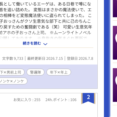
長として働いているエーゲは、ある日巷で噂にな
態を追い詰めた。 変態はまさかの魔法使いで、エ
の相棒をど変態魔法使いに盗られてしまった。 こ
子おっさんがクソ生意気な部下と共に己のちんこ
り戻すための奮闘劇である（笑） 可愛い生意気年
前アホの子おっさん上司。 ※ムーンライトノベル
公開しております。 ※息抜きの気まぐれ更新で
続きを読む
ロあり回には※をつけております。 ※注意書きが増
、都度追加いたします。 ※アホエロです！下品で
文字数 9,733
最終更新日 2026.7.15
登録日 2026.7.8
下✕男前上司
警邏隊
年下✕年上
ノンケ✕ノンケ
2
お気に入り : 255
24h.ポイント : 106