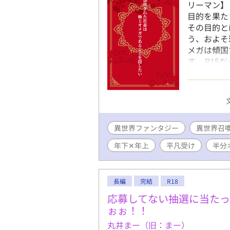
リーマン】
目的を果た
その目的と
う、およそ
メガは傾国
す。 R1
す。 ※他
異世界ファンタジー
異世界召
年下✕年上
平凡受け
半分
長編
完結
R18
応募してない抽選に当た
ぉぉ！！
丸井まー（旧：まー）