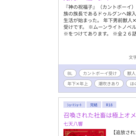
『神の祝福子』（カントボーイ
族の族長であるドゥルグンへ嫁入
生活が始まった。 年下男前獣人
受けです。 ※ムーンライトノベ
※をつけてあります。 ※全２６
文字
BL
カントボーイ受け
獣人
年下✕年上
潮吹きあり
ほ
ｼｮｰﾄｼｮｰﾄ
完結
R18
召喚された社畜は極上オ
七天八響
【追放され