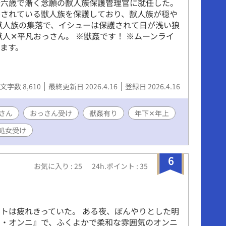
十六歳で漸く念願の獣人族保護管理官に就任した。
害されている獣人族を保護しており、獣人族が穏や
獣人族の集落で、イシューは保護されて日が浅い狼
獣人✕平凡おっさん。 ※獣姦です！ ※ムーンライ
ます。
文字数 8,610
最終更新日 2026.4.16
登録日 2026.4.16
さん
おっさん受け
獣姦有り
年下✕年上
処女受け
6
お気に入り : 25
24h.ポイント : 35
。
トは疲れきっていた。 ある夜、ぼんやりとした明
ー・オンニ』で、ふくよかで柔和な雰囲気のオンニ