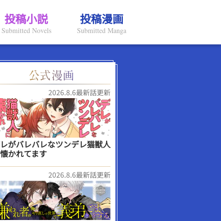
投稿小説
投稿漫画
Submitted Novels
Submitted Manga
2026.8.6最新話更新
レがバレバレなツンデレ猫獣人
懐かれてます
2026.8.6最新話更新