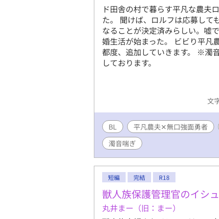
ド田舎の村で暮らす平凡な農夫
た。 聞けば、ロルフは応募して
なることが決定済みらしい。嘘で
婚生活が始まった。 ビビり平凡
都度、追加していきます。 ※濁
しております。
文字
BL
平凡農夫✕無口強面勇者
濁音喘ぎ
短編
完結
R18
獣人族保護管理官のイシ
丸井まー（旧：まー）