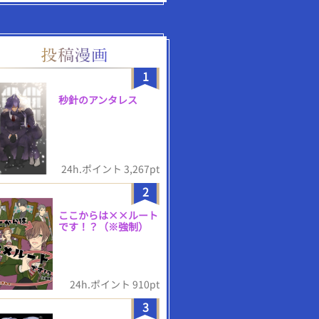
1
秒針のアンタレス
24h.ポイント 3,267pt
2
ここからは××ルート
です！？（※強制）
24h.ポイント 910pt
3