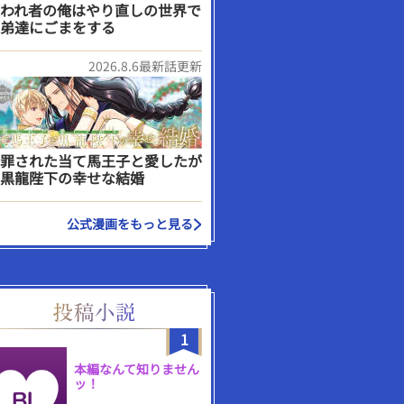
われ者の俺はやり直しの世界で
弟達にごまをする
2026.8.6最新話更新
罪された当て馬王子と愛したが
黒龍陛下の幸せな結婚
公式漫画をもっと見る
1
本編なんて知りません
ッ！