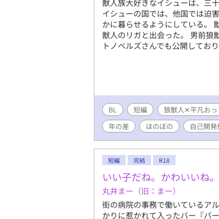
獣人族大好きなイシューは、三
イシューの国では、他国では迫
かに暮らせるようにしている。 
獣人のリガと出会った。 男前狼
トノベルズさんでも公開しており
BL
短編
狼獣人✕平凡おっ
年の差
ほのぼの
自己開発
短編
完結
R18
いい子だね。かわいいね
丸井まー（旧：まー）
街の病院の事務で働いているアル
かりに惹かれて入ったバー『バ