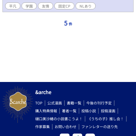
平凡
学園
友情
固定CP
NLあり
5
件
&arche
TOP
公式漫画
書籍一覧
今後の刊行予定
購入特典情報
著者一覧
投稿小説
投稿漫画
樋口美沙緒の小説書こうよ！
《うちの子》推し会！
作家募集
お問い合わせ
ファンレターの送り先