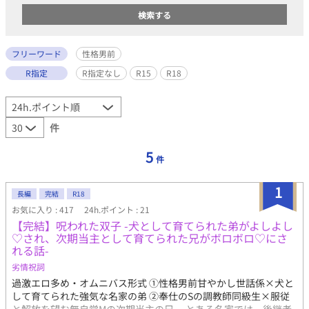
フリーワード
性格男前
R指定
R指定なし
R15
R18
件
5
件
1
長編
完結
R18
お気に入り : 417
24h.ポイント : 21
【完結】呪われた双子 -犬として育てられた弟がよしよし
♡され、次期当主として育てられた兄がボロボロ♡にさ
れる話-
劣情祝詞
過激エロ多め・オムニバス形式 ①性格男前甘やかし世話係×犬と
して育てられた強気な名家の弟 ②奉仕のSの調教師同級生×服従