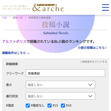
TOP
投稿小説
性格男前の検索結果
Submitted Novels
アルファポリス
で投稿されているBL小説のランキングです。
小説の投稿はこちら
掲載条件はこちら
×検索条件をクリアする
詳細検索
フリーワード
長さ
進行状況
R指定
R指定なし
R15
R18