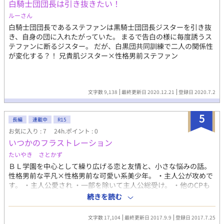
白騎士団団長は引き抜きたい！
細説明 ---- R18シーンがある攻めキャラの属性は以下 ・王子：敬
語、俺様攻め（？） ・魔術師：執着攻め、S要素あり、敬語 ・商
ルーさん
人：やんちゃ攻め、年上攻め 受けは容姿凡庸・性格男前です。受
白騎士団団長であるステファンは黒騎士団団長ジスターを引き抜
け側からのカプ認識は終始一貫します。ハーレム展開にはなりま
き、自身の団に入れたがっていた。 まるで告白の様に毎度誘うス
せんが総愛されです。 ムーンライトノベルズにも掲載してます
テファンに断るジスター。 だが、白黒団共同訓練で二人の関係性
（初出はこちら）。 R18要素にはタイトルに＊をつけてます。
が変化する？！ 兄貴肌ジスター×性格男前ステファン
文字数 9,138
最終更新日 2020.12.21
登録日 2020.7.2
5
長編
連載中
R15
お気に入り : 7
24h.ポイント : 0
いつかのフラストレーション
たいやき さとかず
ＢＬ学園を中心として繰り広げる恋と友情と、小さな悩みの話。
性格男前な平凡×性格男前な可愛い系美少年。 ・主人公が攻めで
す。 ・主人公愛され ・一部を除いて主人公総受け。 ・他のCPも
存在します ・NLもあります。ご注意ください。 エブリスタさんで
続きを読む
も同時連載しております。
文字数 17,104
最終更新日 2017.9.9
登録日 2017.7.25