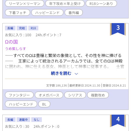
リーマン×リーマン
年下攻め×年上受け
R18シーンあり
なりたいと言ってきて……。 □□□□ みんなのアイドルイケメン
チャラ王子×ガチムチだけど臆病な優しいクマさん 完結済み ラブ
下着フェチ
ハッピーエンド
番外編
コメディ、職業設定はユルいです。 本編後におまけのストーリー
が付いてます。 2022/06/02番外編追加。
3
長編
完結
R18
お気に入り : 100
24h.ポイント : 7
Ωの国
うめ紫しらす
――すべてのΩは豊穣と繁栄の象徴として、その性を神に捧げる
―― 王家によって統治されるアーカムラでは、全てのΩは神殿
に囲われ、神に仕える巫女、神巫として神事に従事する。 士官
候補生のサリューはある日突然発情期を迎え、Ωとして覚醒す
続きを読む
る。神巫として神事で性を神に捧げる――そのために選ばれたαた
ちと夜毎に抱かれて。 Ωにあたえられた定めを変えるべく、サ
文字数 186,136
最終更新日 2024.11.30
登録日 2024.8.21
リューは国を動かす。 -------- 魔法ありファンタジー風。オメガバ
ース風。 洋風ファンタジーに和風要素を加えた世界観です。 オメ
ファンタジー
オメガバース
シリアス
複数攻め
ガバースはかなり独自設定です。作中の表現に基づいて解釈くだ
ハッピーエンド
BL
さい。 大河BLを目指しました。が、だいぶ展開が早いです。ご容
赦ください。 終始シリアス展開ですが、最後はハピエンです。 メ
インカプは一貫してますが、複数の攻×主人公受のR18シーンが
4
長編
連載中
なし
あります（すべて合意）。 2024/11/1 第三部を改稿、2万字ほど
お気に入り : 30
24h.ポイント : 0
増えました。 2024/11/30 外伝を追加。 ---- 以下ネタバレを含む詳