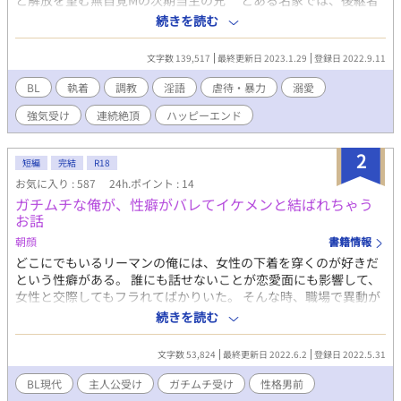
と解放を望む無自覚Mの次期当主の兄 とある名家では、後継者
争いを生まないために、次男は生まないという暗黙の掟があっ
続きを読む
た。しかし、たまたま双子の一卵性双生児が生まれてしまった。
兄は次期当主として過度な期待を受け育ち、弟は後継者として
文字数 139,517
最終更新日 2023.1.29
登録日 2022.9.11
の意志を削ぐため家では犬として虐待された。 自分は人間だ、
いつかこの一族に復讐してやる、と殺意を膨らませる弟。 次期
BL
執着
調教
淫語
虐待・暴力
溺愛
当主としての責任と期待に押しつぶされ、誰かに支配され、解放
強気受け
連続絶頂
ハッピーエンド
されたいと願う兄。 そんな双子は、全く同じ美しい顔、屈強な
体、気性の荒さを持つ19歳に育った。 最後には二人とも幸せに
なるはずの物語。 ※ほぼ全話R18です。(*がR18) ※ヒトイヌ、
2
短編
完結
R18
♡・濁点汚喘ぎ、淫語、暴力、虐待、人権無視などの過激な表現
お気に入り : 587
24h.ポイント : 14
があるのでご注意ください。 ムーンライトノベルズ、pixivにも掲
ガチムチな俺が、性癖がバレてイケメンと結ばれちゃう
載
お話
朝顔
書籍情報
どこにでもいるリーマンの俺には、女性の下着を穿くのが好きだ
という性癖がある。 誰にも話せないことが恋愛面にも影響して、
女性と交際してもフラれてばかりいた。 そんな時、職場で異動が
決まり、ランジェリーを扱う部署になってしまった。 社員のほと
続きを読む
んどが女性という環境だったが、一人だけランジェリー部の王子
様と呼ばれる男がいた。 チャラそうだし、キラキラした美形の王
文字数 53,824
最終更新日 2022.6.2
登録日 2022.5.31
子様と親しくなんてなれないと思っていたのに、飲み会帰りにホ
テルに泊まった日の翌朝、気がつくと二人で裸で寝ていた。 自分
BL現代
主人公受け
ガチムチ受け
性格男前
が襲ってしまったのだと思い懺悔する俺に、王子はもっと仲良く