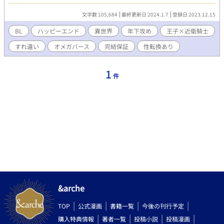
ありながら魔花と呼ばれる植物の研究にしか興味がない。ゆえ
に、イアンの辞職もすぐに受け入れられると思ったが、意外にも
文字数 105,684
最終更新日 2024.1.7
登録日 2023.12.15
ロイは猛烈に反対してきて…… 「運命の番を探すために辞める
なら、俺がそれより楽しいことを教えてやる！」 その日からイ
BL
ハッピーエンド
異世界
年下攻め
王子×近衛騎士
アンは、なぜかロイと一緒にお茶をしたり、魔花の研究に付き合
すれ違い
オメガバース
完結保証
性転換あり
うことになり……？？ 植物学者でツンデレな王子様（23歳）×
元ベータで現オメガの真面目な近衛騎士（24歳）のお話です。
1
件
&arche
TOP
公式漫画
書籍一覧
今後の刊行予定
購入特典情報
著者一覧
投稿小説
投稿漫画