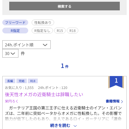
フリーワード
性転換あり
R指定
R指定なし
R15
R18
件
1
件
1
長編
完結
R18
お気に入り : 1,555
24h.ポイント : 120
後天性オメガの近衛騎士は辞職したい
栄円ろく
書籍情報
ガーテリア王国の第三王子に仕える近衛騎士のイアン・エバン
ズは、二年前に突如ベータからオメガに性転換した。その影響で
筋力が低下したのもあり、主人であるロイ・ガーテリアに「運命
の番を探して身を固めたい」と辞職を申し出た。 ロイは王族で
続きを読む