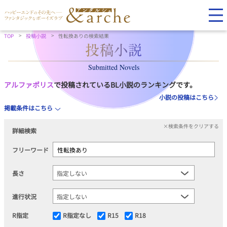
TOP
投稿小説
性転換ありの検索結果
Submitted Novels
アルファポリス
で投稿されているBL小説のランキングです。
小説の投稿はこちら
掲載条件はこちら
×検索条件をクリアする
詳細検索
フリーワード
長さ
進行状況
R指定
R指定なし
R15
R18