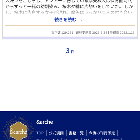
人嫌いをこじらし、ヤンキーに扮している摩矢秋人は保育園時代
からずっと一緒の幼馴染み、桜木夕緋に片想いをしていた。 しか
し、桜木に告白する女子が現れ、摩矢はうっかり二人の付き合い
を後押ししてしまう。 後悔に駆られながら摩矢は桜木を諦める決
続きを読む
心をするのだが、決心をしたその日から事態は思わぬ方向へと流
れ──。 温和な爽やかイケメンと陰気な自称ヤンキーによる、近
文字数 129,231
最終更新日 2023.5.24
登録日 2022.1.13
付けば近付くほど拗れる、幼馴染みラブ。 ◇◇◇以下は登場人物
の紹介です◇◇◇ 【摩矢秋人 まやあきと】 ◆自称一匹狼の偽ヤ
ンキー◆ ヤンキーの振りをしているが、本当は人付き合いが苦手
3
件
なだけの繊細な男。 保育園の頃に出会った桜木夕緋に一目惚れ。
以来、ずっと一途に片想いを更新中。 【桜木夕緋 さくらぎゆう
ひ】 ◆いつでも陽気な人気者◆ 物腰も柔らかく世話好きな学校の
人気者。イケメンなのに飾りっけもなく、親しみやすい。だが実
は獰猛な野生児。考えるより本能で動く。
&arche
TOP
公式漫画
書籍一覧
今後の刊行予定