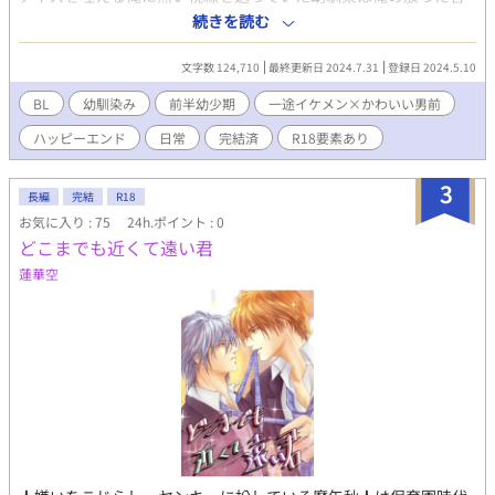
葉にフリーズした。 「…はぁ？！なっ何言ってんだよ急に！！そ
続きを読む
んな訳ないだろ！」 ようやくフリーズの解けたあっくんは勢いよ
く叫んだ。 すごい慌てぶりとすごい否定っぷりだ。 「あれ？そう
文字数 124,710
最終更新日 2024.7.31
登録日 2024.5.10
なの？？」 仲良しの幼馴染が自分のことを好きなのではないかと
気付きストレートに質問してしまったことで拗れる2人のすれ違い
BL
幼馴染み
前半幼少期
一途イケメン×かわいい男前
BL 異世界無し、タイムループ無し、転生無し 幼馴染二人の初恋物
ハッピーエンド
日常
完結済
R18要素あり
語 小説作り初挑戦なので期待せず読んで頂けたらと思います
3
長編
完結
R18
お気に入り : 75
24h.ポイント : 0
どこまでも近くて遠い君
蓮華空