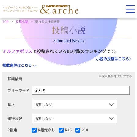
TOP
投稿小説
拗れるの検索結果
Submitted Novels
アルファポリス
で投稿されているBL小説のランキングです。
小説の投稿はこちら
掲載条件はこちら
×検索条件をクリアする
詳細検索
フリーワード
長さ
進行状況
R指定
R指定なし
R15
R18