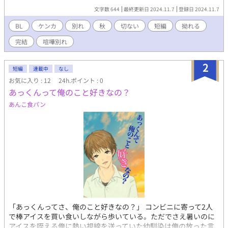
文字数 644
最終更新日 2024.11.7
登録日 2024.11.7
BL
ケンカ
別れ
秋
切ない
短編
拗れる
完結
喧嘩別れ
2
短編
連載中
なし
お気に入り : 12
24h.ポイント : 0
あっくんって俺のこと好きなの？
あんこ食パン
「あっくんってさ、俺のこと好きなの？」 コンビニに寄って2人
で棒アイスを買い食いしながら歩いている。ただでさえ暑いのに
アイスを咥える俺に熱い視線を送っていた幼馴染は俺の放った言