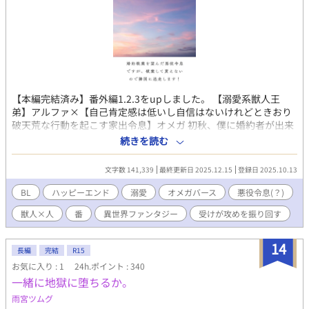
【本編完結済み】番外編1.2.3をupしました。 【溺愛系獣人王
弟】アルファ×【自己肯定感は低いし自信はないけれどときおり
破天荒な行動を起こす家出令息】オメガ 初秋、僕に婚約者が出来
た。穏やかで優しげな公爵令息だ。恋のトキメキはなくても、こ
続きを読む
の人となら穏やかな夫夫生活が送れるかもれないと、僕は期待し
た。そんなものははなから僕にはないのだと、現実を見せつけら
文字数 141,339
最終更新日 2025.12.15
登録日 2025.10.13
れるように学園の東屋で抱きしめ合う恋人同士――婚約者とその
幼なじみの令嬢の姿を見た。 やってられるか！ 好きな相手がい
BL
ハッピーエンド
溺愛
オメガバース
悪役令息(？)
るなら婚約を解消してその人と添えば良いと婚約者に伝えても
獣人×人
番
異世界ファンタジー
受けが攻めを振り回す
「傷つけるつもりはなかった」だの「不甲斐ない婚約者ですまな
い」だのと言い訳ばかり。おまけに学園で僕が恋人同士を権力で
引き裂いたと噂が流れた。よーし、婚約破棄だ！ 教本にぴった
14
長編
完結
R15
りな物語を見つけた僕は「悪役令息」になってやる。 無事？ 婚
お気に入り : 1
24h.ポイント : 340
約破棄した後は、国を飛び出し世界を見に行こう！ オメガとい
一緒に地獄に堕ちるか。
っても、僕のフェロモンは微弱すぎて誰にも感じ取れないし、発
情期だって来たことがない。オメガの弱点がなければベータとし
雨宮ツムグ
て薬師見習いになってもいい。さあ、隣国へ出発だ！ と意気込