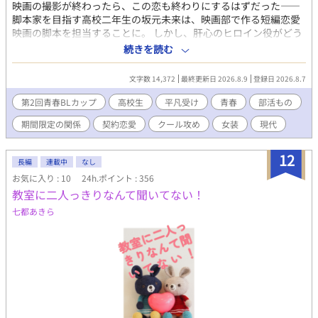
映画の撮影が終わったら、この恋も終わりにするはずだった――
脚本家を目指す高校二年生の坂元未来は、映画部で作る短編恋愛
映画の脚本を担当することに。 しかし、肝心のヒロイン役がどう
しても見つからず、小柄で華奢な未来が「女装してヒロインを演
続きを読む
じる」ハメになってしまう！ さらに、相手役に選ばれたのは、高
身長イケメンでありながら無愛想で悪い噂の絶えないクラスメイ
文字数 14,372
最終更新日 2026.8.9
登録日 2026.8.7
ト・神楽奏だった。 恋愛経験ゼロで役作りに悩む奏は、未来にこ
う持ちかける。 「撮影が終わるまでの期間限定で、俺たち本当に
第2回青春BLカップ
高校生
平凡受け
青春
部活もの
付き合わないか？」
期間限定の関係
契約恋愛
クール攻め
女装
現代
12
長編
連載中
なし
お気に入り : 10
24h.ポイント : 356
教室に二人っきりなんて聞いてない！
七都あきら