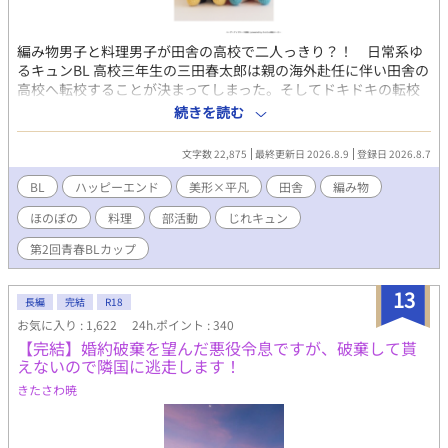
編み物男子と料理男子が田舎の高校で二人っきり？！ 日常系ゆ
るキュンBL 高校三年生の三田春太郎は親の海外赴任に伴い田舎の
高校へ転校することが決まってしまった。そしてドキドキの転校
初日。なぜか教室には春太郎と……もう一人は鳴神秋彦。二人の
続きを読む
生徒しかいなかった。 教室に二人（ホラーではない。田舎の現実
だった） 【キャラクター】 三田春太郎（ミタハルタロウ） ＝ ハ
文字数 22,875
最終更新日 2026.8.9
登録日 2026.8.7
ル 17歳 受け 天真爛漫なエセ関西弁少年。愛すべきお馬鹿。
趣味は料理と食べること。ド田舎の祖母の家で暮らすことになっ
BL
ハッピーエンド
美形×平凡
田舎
編み物
た田舎暮らし初心者。 田舎でもリア充な暮らしを目指し家庭科部
ほのぼの
料理
部活動
じれキュン
を作る。クラスメイトの鳴神くんに子犬みたいに懐いている。 鳴
神秋彦 (ナルカミアキヒコ) ＝ 鳴神くん 17歳 攻め 春太郎の
第2回青春BLカップ
クラスメイト。黒髪美形の優等生。家は神社で春太郎のご近所さ
ん。周りから慕われている人気者。ちょっと心配性なお兄ちゃん
13
タイプ。都会から転校してくる春太郎と仲良くなりたくて方言を
長編
完結
R18
無理やり直した。見た目と違いノリがいい面白男。趣味は編み
お気に入り : 1,622
24h.ポイント : 340
物。
【完結】婚約破棄を望んだ悪役令息ですが、破棄して貰
えないので隣国に逃走します！
きたさわ暁