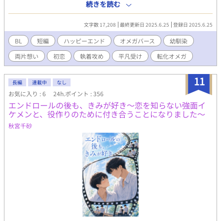
て周りから期待を集める幼馴染みαは「失敗できないから練習に付
続きを読む
き合って」と千秋を頼ってきた。 大事な幼馴染みの願いならと了
承すれば、「まずキスの練習がしたい」と言い出して──。 幼馴
文字数 17,208
最終更新日 2025.6.25
登録日 2025.6.25
染みαの執着により、βから転化し後天性Ωになる話です。両片想
いのハピエンです。 他サイト様にも投稿しております。
BL
短編
ハッピーエンド
オメガバース
幼馴染
両片想い
初恋
執着攻め
平凡受け
転化オメガ
11
長編
連載中
なし
お気に入り : 6
24h.ポイント : 356
エンドロールの後も、きみが好き〜恋を知らない強面イ
ケメンと、役作りのために付き合うことになりました〜
秋宮千砂