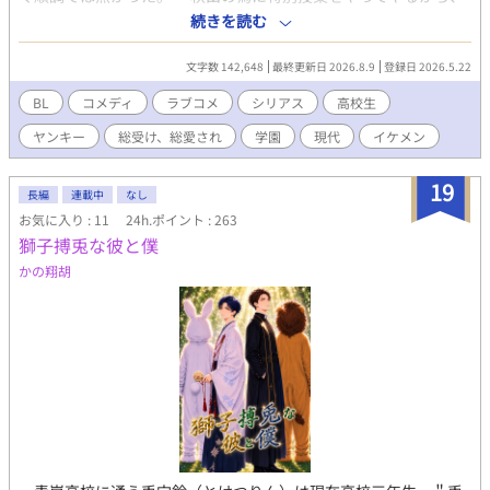
ゴールデンウィークも学校へ来い』と担任から告げられる。 休み
続きを読む
なのに勉強なんかやるもんかと、何とか連休中の特別授業を免れ
ようと、あの手この手を使って抵抗するが……？ 波瀾万丈のドタ
文字数 142,648
最終更新日 2026.8.9
登録日 2026.5.22
バタラブコメディシリーズ第１０弾！ 他にもカップル出て来ま
す。総受け。 基本コメディ多めですが、性的描写、暴力描写も有
BL
コメディ
ラブコメ
シリアス
高校生
ります。 BLです。 今回の表紙は演劇部OBの薗田詩音！大学生バ
ヤンキー
総受け、総愛され
学園
現代
イケメン
ージョンです。 貴哉視点の話です。 ※印がついている話は貴哉以
外の視点での話になってます。
19
長編
連載中
なし
お気に入り : 11
24h.ポイント : 263
獅子搏兎な彼と僕
かの翔胡