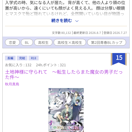
入学式の時、気になる人が居た。 背が高くて、他の人より頭の位
んだ僕の前に、盗賊が現れた。腕力も頭脳もなく出来る事といっ
置が高いから、遠くにいても顔がよく見える人。 顔は分厚い眼鏡
たら薬草を育てることと調薬くらいの僕が選べるのは、「死」か
とマスクで殆ど隠れているけれど、全然開いていない目が物語っ
「死んだほうがマシ」の二択だけ。せっかく自由になれたのにと
ていたのだ。 今、物凄く眠い、ってことを。 口より目の方が雄弁
続きを読む
絶望しているその時、僕の前に現れたのは……。溺愛獣人王弟×
な久保井と、 気になったことは何でも聞く主人公、秋村。 二人の
自己肯定感は低いし自信はないけれどときおり破天荒な行動を起
歩みは穏やかで、けれど平和とは程遠い、葛藤の中にあって。
こす家出令息のオメガバース。 11/1から始まりました、「第13回
文字数 80,132
最終更新日 2026.8.7
登録日 2026.7.27
「一緒に地獄に堕ちるか」 二人が決断する、その道とは。 ほんの
BL大賞」に参加しています。投票、ブクマ、いいね、しおり、感
り切なくて、ちょっぴり甘いスクールラブストーリー。
恋愛
BL
高校生
高校生×高校生
第2回青春BLカップ
想などで応援していただけると嬉しいです！最後まで頑張りま
す！
15
長編
完結
R18
お気に入り : 132
24h.ポイント : 321
土地神様に守られて 〜転生したらまた魔女の男子だっ
た件〜
秋月真鳥