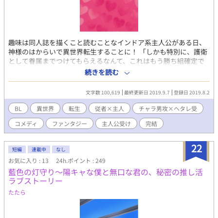
趣味は同人誌を描くこと読むことなインドア系主人公がある日、
神様のはからいで異世界転生することに！ 「しかも特別に、護衛
として眷属までつけてもらえるなんて、これはもう勝ち組確定で
は！？」 しかし喜ぶのも束の間、神様からつけられた眷属は、主
続きを読む
人公が元の世界で描いていた●●男で……！？ 主人公受け 見た目
チャラ男攻→→→ヘタレ主受 従者×主人
文字数 100,619
最終更新日 2019.9.7
登録日 2019.8.2
BL
異世界
転生
従者×主人
チャラ男攻×ヘタレ受
コメディ
ファンタジー
主人公受け
完結
22
短編
連載中
なし
お気に入り : 13
24h.ポイント : 249
藍色の灯守り～陽キャな僕と無口な君の、秘密の推し活
ラブストーリー
たたら