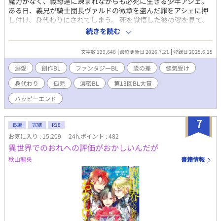
魔力がなく、義母達に疎まれながらも必死に生きる少年アシェ。
ある日、義兄が騎士団長ヴァルドの徽章を盗んだ罪をアシェに押
し付け、身代わりにされてしまう。 死を覚悟した彼の姿を見て、
冷徹な騎士ヴァルドは――？ 傷ついた少年と騎士の、温かい溺愛
続きを読む
物語。 第13回BL大賞奨励賞頂きました！ 最終17位でした！応援
ありがとうございます！
文字数 139,648
最終更新日 2026.7.21
登録日 2025.6.15
溺愛
創作BL
ファンタジーBL
歳の差
健気受け
身代わり
孤児
濃密BL
第13回BL大賞
ハッピーエンド
7
長編
完結
R18
お気に入り : 15,209
24h.ポイント : 482
異世界でのおれへの評価がおかしいんだが
秋山龍央
書籍情報