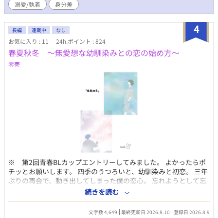
溺愛/執着
身分差
4
長編
連載中
なし
お気に入り : 11
24h.ポイント : 824
春夏秋冬 〜無愛想な幼馴染みとの恋の始め方〜
零壱
※ 第2回青春BLカップエントリーしてみました。 よかったらポ
チッとお願いします。 四季のうつろいと、幼馴染みと初恋。 三年
ぶりの再会で、動き出してしまった僕の恋心。 忘れようとして忘
れられなかった。 兄にだけ笑顔を見せる幼馴染み、夏海への想い
続きを読む
を抑え込み、僕は「幼馴染み」の顔で今日も笑う。 だんだんと近
くなる距離に、戸惑いながら。 三角関係疑惑。 大学生です。
文字数 4,649
最終更新日 2026.8.10
登録日 2026.8.9