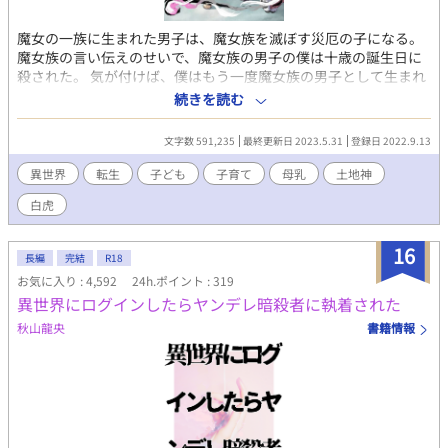
魔女の一族に生まれた男子は、魔女族を滅ぼす災厄の子になる。
魔女族の言い伝えのせいで、魔女族の男子の僕は十歳の誕生日に
殺された。 気が付けば、僕はもう一度魔女族の男子として生まれ
変わっていた。 双子の妹も一緒だが、妹に前世の記憶はないよう
続きを読む
だ。 白虎族という神の一族の土地神様に守られて、僕と妹は育て
られる。 魔女族はなぜ生まれてくる男子を、魔女族を滅ぼす災厄
文字数 591,235
最終更新日 2023.5.31
登録日 2022.9.13
の子と言って殺そうとするのか。 母と育ての親の白虎族の養父た
ちと、オムツに、トイレトレーニングに苦戦しながら、僕は生き
異世界
転生
子ども
子育て
母乳
土地神
延びる道を探す。 育ててくれる土地神様に惚れる男女双子の魔女
白虎
の成長物語！ ※女性攻めを匂わせる表現があります。 ※女性攻め
は別作品としてエロを書くつもりです。
16
長編
完結
R18
お気に入り : 4,592
24h.ポイント : 319
異世界にログインしたらヤンデレ暗殺者に執着された
秋山龍央
書籍情報