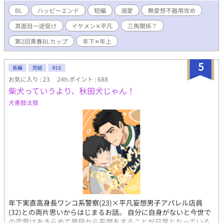
BL
ハッピーエンド
短編
溺愛
無愛想不器用攻め
真面目一途受け
イケメン✕平凡
三角関係？
第2回青春BLカップ
年下✕年上
5
長編
完結
R18
お気に入り : 23
24h.ポイント : 688
柴犬っていうより、秋田犬じゃん！
犬善鼓汰狼
年下実直高身長ワンコ系警察(23)×平凡妄想男子アパレル店員
(32)との両片思いからはじまるお話。 自分に自身がないと今世で
の恋愛はあきらめて普段から妄想をすることが日常となっている