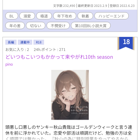
拾った武田組若頭の息子だった。 空への想いを自覚するも自分の
文字数 232,490
最終更新日 2023.2.9
登録日 2022.6.23
過去や立場を考え悩む千秋、それとは対照的に自分の思いを曝け
出し行動に起こす空。 そこで千秋が下した決断とは！？ 年の差12
BL
溺愛
極道
年下攻め
執着
ハッピーエンド
歳 年下×年上 トラウマを抱えながらも必死に空を想う千秋、千
年の差
切ない
不憫受け
第10回BL小説大賞
秋のためなら周りがどうなってもいいって思うほどに千秋に執着
する空。 ちーがいないと生きていけない。 空がいないと不安。
愛を知らなかった千秋が空から大きすぎる愛を注がれる話。 初作
18
長編
連載中
R18
品です 完結しました。 2/9 BL 31位！！！！
お気に入り : 2
24h.ポイント : 271
どいつもこいつもかかって来やがれ10th season
pino
頭悪し口悪しのヤンキー秋山貴哉はゴールデンウィークと言う連
休を前に浮かれていた。恋愛や部活は順調だけど、勉強の方は全
く順調では無かった。 『秋山の為に特別授業をやってやるから、