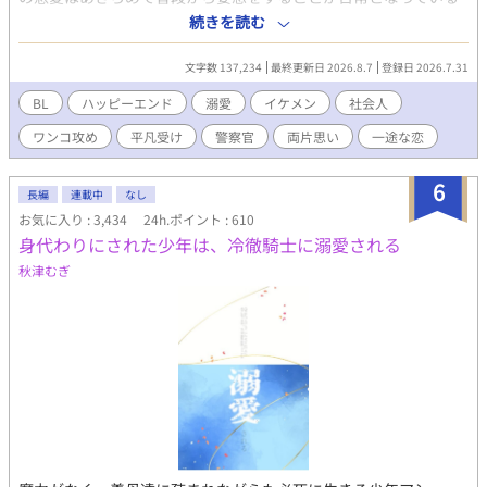
32歳の低身長アパレル店員の寺川 佑一(てらかわ ゆういち)。 そし
続きを読む
て佑一が勤めるアパレルショップの常連・職業不明な高身長ワン
コ系イケメンの柴山健太(しばやま けんた)。 柴山くんは誰から見
文字数 137,234
最終更新日 2026.8.7
登録日 2026.7.31
ても分かるくらい佑一への好意が溢れているが、『そんなわけが
ない！勘違いしてはいけない』となる佑一とのすれ違い両思いラ
BL
ハッピーエンド
溺愛
イケメン
社会人
ブコメ。 何故、柴山くんは佑一をそんなに好きになったのか。 果
ワンコ攻め
平凡受け
警察官
両片思い
一途な恋
たして佑一は柴山くんの好意を素直に受け入れることが出来るの
か！ ぜひお読みいただけたら嬉しいです！ ※本編は全18話です！
途中でおまけ話もあります！ 【R指定エピソードはエピソード名
6
長編
連載中
なし
にR指定記載をしますので、そちらをご参考にしてください。】
お気に入り : 3,434
24h.ポイント : 610
※ムーンライトノベルズ様 fujossy 様 でも同時掲載中です！
身代わりにされた少年は、冷徹騎士に溺愛される
秋津むぎ