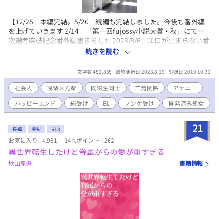
【12/25 本編完結。5/26 続編も完結しました。今後も番外編
を上げていきます 2/14 「第一回fujossy小説大賞・秋」にて一
次選考突破記念番外編書きました 2023/8/6 エロが止まらない番
外編開始（完結しました）】 社会人４年目に突入した俺の趣味は
続きを読む
アナニーである。趣味がアナニーであるだけで普通に女性が好き
なのだが、今年度新入社員として入ってきた優男に惚れてしまっ
文字数 452,855
最終更新日 2023.8.19
登録日 2019.10.31
た。一度だけでいいからアイツのでかいイチモツを迎え入れた
い！ と思った俺は社員旅行にかけたのだがッ！？ 三角関係、３
社会人
後輩×先輩
同級生同士
三角関係
アナニー
Ｐありのエロエロハッピーエンドです。 乳首責め／ディルド／快
ハッピーエンド
総受け
BL
ノンケ受け
開発済み処女
楽責め／アナル責め／後輩はバリタチ／ケツマン／メス穴／ 続編
で攻め増えます（何／バター犬志願の攻め／乳首責め好きな元カ
レ タイトルからしてひどい。 不定期更新です。 12/26～ 補足番
21
長編
完結
R18
外編上げています 1/6～ 腹黒岡君編スタートしました。過去に
お気に入り : 4,981
24h.ポイント : 262
ＮＴＲありです。（1/27完結） 1/28～ 更に番外編を上げていま
異世界転生したけど眷属からの愛が重すぎる
す 2/2～ 続編開始しました。攻めばかりが増えていく（謎
2021/2/14 「第一回fujossy小説大賞・秋」にて一次選考突破記
秋山龍央
書籍情報
念番外編開始。（3/22完結しました） 2023/8/6 エロエロな番外
編開始（8/19完結） 写真はフリー素材集からお借りしました。