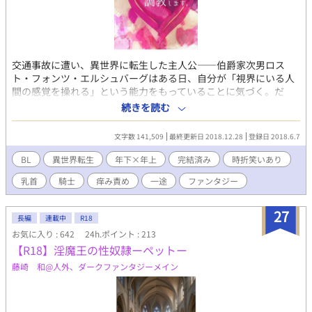
交通事故に遭い、異世界に転生した主人公――伯爵家次男ロス
ト・フォンツ・エルシュバーグはある日、自分が「視界にいる人
間の感覚を操れる」という能力をもっていることに気づく。だ
が、その能力は「痒み」や「快楽」を発生させるという、イマイ
続きを読む
チ使いどころのわからない能力だった！ しかしロストはある日、
ふと「この能力があれば、あの堅物な護衛騎士のあいつをこっそ
文字数 141,509
最終更新日 2018.12.28
登録日 2018.6.7
り調教できるんじゃ……！？」ということに気づき……！？ ■BL
ファンタジー（18禁） ■主人公攻×護衛騎士受
BL
異世界転生
年下×年上
完結済み
時折笑いあり
乳首
騎士
痒み責め
一途
ファンタジー
27
長編
連載中
R18
お気に入り : 642
24h.ポイント : 213
【R18】淫魔王の性奴隷ーペットー
藤崎 和@人外、ダークファンタジーメイン