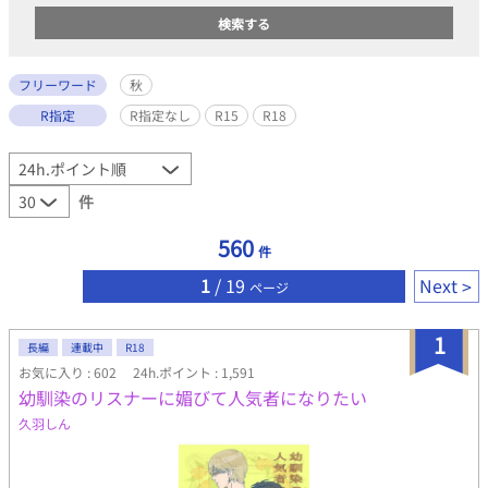
フリーワード
秋
R指定
R指定なし
R15
R18
件
560
件
1
/ 19
Next
ページ
1
長編
連載中
R18
お気に入り : 602
24h.ポイント : 1,591
幼馴染のリスナーに媚びて人気者になりたい
久羽しん