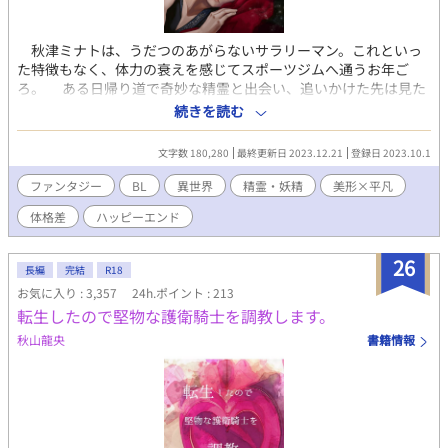
秋津ミナトは、うだつのあがらないサラリーマン。これといっ
た特徴もなく、体力の衰えを感じてスポーツジムへ通うお年ご
ろ。 ある日帰り道で奇妙な精霊と出会い、追いかけた先は見た
こともない場所。湊(ミナト)の前へ現れたのは黄金色にかがやく
続きを読む
瞳をした美しい男だった。ロマス帝国という古代ローマに似た巨
大な国が支配する世界で妖精に出会い、帝国の片鱗に触れてさら
文字数 180,280
最終更新日 2023.12.21
登録日 2023.10.1
にはドラゴンまで、サラリーマンだった湊の人生は激変し異なる
世界の動乱へ巻きこまれてゆく物語。 ※この物語に登場する人
ファンタジー
BL
異世界
精霊・妖精
美形×平凡
物、名、団体、場所はすべてフィクションです。
体格差
ハッピーエンド
26
長編
完結
R18
お気に入り : 3,357
24h.ポイント : 213
転生したので堅物な護衛騎士を調教します。
秋山龍央
書籍情報