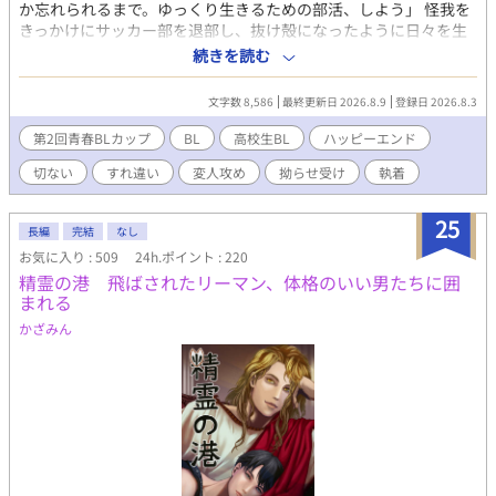
か忘れられるまで。ゆっくり生きるための部活、しよう」 怪我を
きっかけにサッカー部を退部し、抜け殻になったように日々を生
きていた富士見 舜は、ひょんなきっかけからマイペース自由人・
続きを読む
泡瀬 貝に懐かれ、彼の思いつきで「いつか忘れる部」として活動
することになる。 ただの暇つぶしのはずだったはずが、二人は誰
文字数 8,586
最終更新日 2026.8.9
登録日 2026.8.3
にも知られない寂しさを共有し、それを埋め合うようにして仲を
深めていく。しかし膨れ上がっていく貝の感情はやがて友情を超
第2回青春BLカップ
BL
高校生BL
ハッピーエンド
えた執着になって暴走して……！？ 「舜の一番の仲良しはぼくじ
切ない
すれ違い
変人攻め
拗らせ受け
執着
ゃないと嫌だ」 「ぼくの中身、教えてあげる。……ずっと舜に、
こうしたいって思ってた」 不思議系儚げ美形マイペース攻め×過
去を引きずる平凡世話焼き受け 不器用な二人の恋の行方を描く爽
25
長編
完結
なし
やかハートフル高校生BLです。 平日は毎日更新できるようがんば
お気に入り : 509
24h.ポイント : 220
っていきます。 第2回青春BLカップにもエントリーしていますの
精霊の港 飛ばされたリーマン、体格のいい男たちに囲
で、応援どうぞよろしくお願いいたします。 ◇ （攻） 泡瀬 貝
まれる
(あわせ かい) 高校3年生。浮世離れした儚げで中性的な容姿と突
飛な言動が目を引く。マイペースをきわめ、何にも縛られず何を
かざみん
も縛らない自由人。だが出席日数が圧倒的に足りない。実は海の
生き物に詳しい。 （受） 富士見 舜(ふじみ しゅん) 高校3年
生。2年の秋、怪我をきっかけにいろいろあってサッカー部を退部
し、現在は受験勉強に打ち込んでいる。友人は多いが親友がいな
い。人に甘えたり頼ったりするのが苦手。