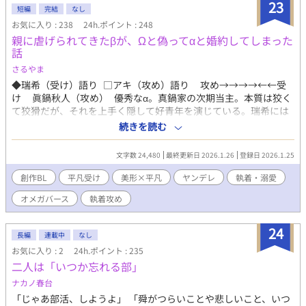
は、お互いが人生の「灯火（ともしび）」であることを確信す
23
短編
完結
なし
る。 やがて恋人同士となった二人は共に歩む未来を誓い合う。
お気に入り : 238
24h.ポイント : 248
「推し活」から始まるピュアで切ない青春BLストーリーです。
親に虐げられてきたβが、Ωと偽ってαと婚約してしまった
*** 久しぶりの青春もの。 アルファポリスでは、初めての高校生
話
カップル！ 初々しいキュン！を目指しました。 ええ、キュン！で
す。 ちょっと最後の方で、いつものごとく腹黒執着っぽい匂いが
さるやま
若干する気もしますが。 初々しいキュンキュン物語です！（と力
◆瑞希（受け）語り □アキ（攻め）語り 攻め→→→→←←受
説するぐらいには、……青春です💦） いつもの溺愛系ではなく
け 眞鍋秋人（攻め） 優秀なα。真鍋家の次期当主。本質は狡く
「恋の始まり」をテーマにしています。 ※第2回青春BLカップ参
て狡猾だが、それを上手く隠して好青年を演じている。瑞希には
加作品です ※毎日12時、1話更新 ただし、第2回青春BLカップで
アキさんと呼ばれている。 高宮瑞希（受け） Ωと偽っている平
続きを読む
はランダムにボーナスタイムが発生するとか……？ ボーナスタイ
凡なβ。幼少期の経験からか自己肯定感が低く、自分に自信がな
ムを見かけたときは、通常更新とは別に、１話多く更新するの
い。自己犠牲的。 有栖蕾 花の精のように美しいと名高い美少
文字数 24,480
最終更新日 2026.1.26
登録日 2026.1.25
で、未読には気を付けてくださいね。 ※29話で完結。8月28日完
年のΩ。アキさんの元婚約者（と言っても、正式な婚約関係にな
結予定。 ただ、前述通り、ボーナスタイムの発生と、現在手直し
く、幼少期の口約束程度）であり、アキさんのことをまだ好いて
創作BL
平凡受け
美形×平凡
ヤンデレ
執着・溺愛
しつつですので、話数が減る可能性あり。 なので完結予定日が前
いる。瑞希のことを秋人の婚約者として紹介され、許せない相手
倒しになることもあります。 (完結したけど、いつものごとく長編
オメガバース
執着攻め
になった。
になってしまったので💦 青春BLカップの規定文字数になるよう
に、頑張って色々と削り中……1話ぐらい減るかも？） ※第2回青
24
春BLカップに参加してます。 BETで応援していただけたら嬉しい
長編
連載中
なし
です(*^^*)
お気に入り : 2
24h.ポイント : 235
二人は「いつか忘れる部」
ナカノ春台
「じゃあ部活、しようよ」 「舜がつらいことや悲しいこと、いつ