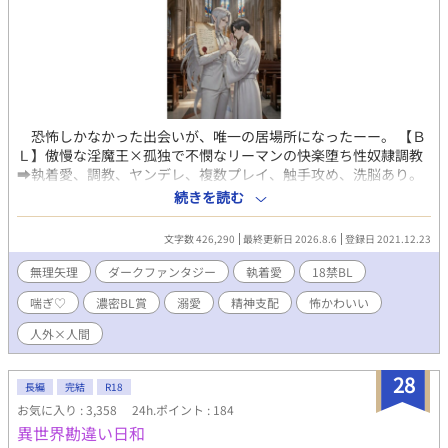
恐怖しかなかった出会いが、唯一の居場所になったーー。 【Ｂ
Ｌ】傲慢な淫魔王×孤独で不憫なリーマンの快楽堕ち性奴隷調教
➡︎執着愛、調教、ヤンデレ、複数プレイ、触手攻め、洗脳あり。
１章 拉致、洗脳、契約 【淫魔王のペットは人間界に絶望しなが
続きを読む
ら堕ちていく。】 ２章 調教、思い出、複数プレイ 【彰、過去を
忘れて淫らに堕ちる。】 間話 自覚と思惑 ３章 執着、師弟、現
文字数 426,290
最終更新日 2026.8.6
登録日 2021.12.23
実、忠告 【ペットへの執着とその結末に、淫魔王は忠告を受け
る。】 ４章 拉致、調教、神々との対面、 【彰、三神の手に堕ち
無理矢理
ダークファンタジー
執着愛
18禁BL
る。】 ５章 戦闘、抵抗 【彰、三神の目的を知る。】 ６章 戦
喘ぎ♡
濃密BL賞
溺愛
精神支配
怖かわいい
闘、洗脳、支配、絶望 【ペットの真意を知った時、淫魔王は決断
する。】 ７章 服従への誓い 【淫魔王の性奴隷(ペット)は伴侶(パ
人外×人間
ートナー)となる。】 ８章 策略、拉致、新たな契約、代償 【中
央国淫魔王簒奪編〜ネディル×マナイア〜】 両親に縁を切られ
28
た孤独な人間の青年・秋山 彰は、感染症が猛威を振るう年末の
長編
完結
R18
夜、銀色の長い髪を持つ美麗の淫魔王アルカシスによって淫魔界
お気に入り : 3,358
24h.ポイント : 184
に拉致されてしまう。困惑する彰はアルカシスと『性奴隷契約』
異世界勘違い日和
を強制的に結ばされ、異種族王との従属関係の下、従順な性奴隷