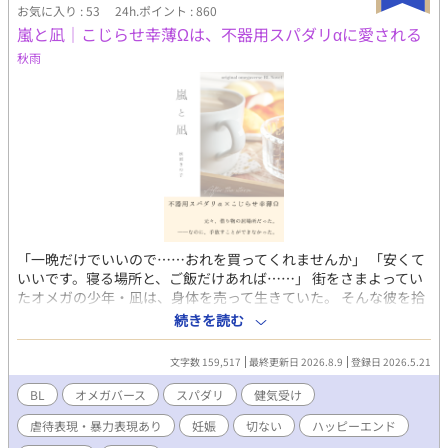
いがけない力を発揮していく。 食事を共にし、剣を教わり、戦
お気に入り : 53
24h.ポイント : 860
場で互いを守るうち、形だけだった夫婦の距離も少しずつ変わっ
嵐と凪│こじらせ幸薄Ωは、不器用スパダリ‪α‬に愛される
ていく。 国のためなら、自分などどうなってもいいと思ってい
秋雨
たセレン。婚姻など誰としても同じだと思っていたリヴァル。
やがて二人は次第に仲を深め、そして気付く。 最初は嘘だった
「貴方の元へ嫁ぎたい」という言葉が、いつの間にかセレン自身
の願いになっていたことを。 同時に、リヴァルもまた、セレン
を手放しがたくなっていたことを。 けれどそんなある時、セレ
ンのついた必死の嘘が、二人を引き裂く。 📖毎日0時更新 🏆
Fujossy小説大賞に応募中です！「面白かった」「続きが気にな
る」と思っていただけましたら、応援投票していただけると嬉し
いです✨ https://fujossy.jp/books/32037 お借りした表紙素材 ・
ina様 https://www.pixiv.net/artworks/118203553 ・きっち様
https://www.pixiv.net/artworks/112188714 ・ノファテス様
「一晩だけでいいので……おれを買ってくれませんか」 「安くて
https://www.pixiv.net/artworks/140205111 ✦︎…性描写アリ
いいです。寝る場所と、ご飯だけあれば……」 街をさまよってい
たオメガの少年・凪は、身体を売って生きていた。 そんな彼を拾
った黒川嵐。 最低限の生活を与え、関わらないはずだった。 それ
続きを読む
でも、怯えながら生きる凪から目を逸らせなかった。 やがて明ら
かになる過去と、選ばなければならない現実。 ――それでも手を
文字数 159,517
最終更新日 2026.8.9
登録日 2026.5.21
取ると決めたとき、関係は変わり始める。 選び続けることで繋が
る、ふたりの物語。
BL
オメガバース
スパダリ
健気受け
虐待表現・暴力表現あり
妊娠
切ない
ハッピーエンド