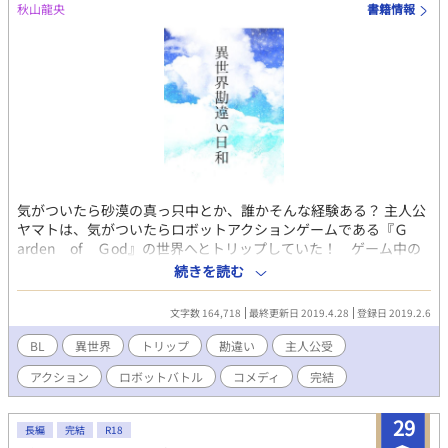
秋山龍央
書籍情報
ーペットーとしての調教生活が始まる。人外への恐怖や性奴隷へ
の拒絶から当初彰はアルカシスに抵抗するが次第にアルカシスの
美しさと彼との調教生活に彰は心をアルカシスに依存させてい
く。アルカシスの性奴隷として彼に依存していく中、彰は自身が
神に選ばれた『魅惑の人』という特異体質であることを知り、神
の伴侶になるよう決断を迫られる。そしてアルカシス自身も『魅
惑の人』である彰を守り、伴侶として迎え入れることを決意し淫
魔から闘神へ昇格し二人は性奴隷ーペットと主ーという従僕から
伴侶ーパートナーーという関係に発展する。 淫魔界に帰還した二
人は、アルカシスの師である淫魔王カラマーゾフの簒奪事件に巻
き込まれながら伴侶としての絆を深め、彰自身伴侶としての自覚
気がついたら砂漠の真っ只中とか、誰かそんな経験ある？ 主人公
が芽生えながら一人の意思を持つ人間として上位淫魔と対峙して
ヤマトは、気がついたらロボットアクションゲームである『Ｇ
いく。先代淫魔王を母に、闘神を父に持つアルカシスは北に残さ
arden of Ｇod』の世界へとトリップしていた！ ゲーム中の
れた過去の遺産と決別するため一度追い詰めた北国随一の防御型
愛機である漆黒の機体『舞乙女』と共に……。 異世界に転移した
続きを読む
女淫魔イルマの居場所を特定するが...？ 2026年1月より文字数30
ヤマトは行き当たりばったりで行動をするも、それが思わぬ波紋
万字突破記念にてアルカシス×彰の質問コーナー①を公開しまし
を世界に巻き起こしていき……？ 主人公受けの勘違いBLコメディ
た！本編と合わせてぜひご覧ください。
文字数 164,718
最終更新日 2019.4.28
登録日 2019.2.6
です！
BL
異世界
トリップ
勘違い
主人公受
アクション
ロボットバトル
コメディ
完結
29
長編
完結
R18