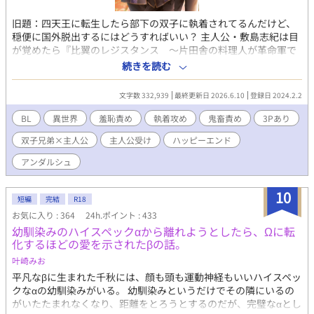
R18シーンまではやや遠めです。 ・受けがとても不憫な目に遭い
続けますが最後はハッピーエンドです。 ・本編：約26万字、全63
旧題：四天王に転生したら部下の双子に執着されてるんだけど、
話 + 番外編 ・ムーンライトノベルスさんにも投稿しています。
穏便に国外脱出するにはどうすればいい？ 主人公・敷島志紀は目
が覚めたら『比翼のレジスタンス ～片田舎の料理人が革命軍で
成り上がる～』の世界に転生していた。しかも敵キャラである皇
続きを読む
国四天王の一人、シキになっていたのだ！ 原作ではシキはかなり
悲惨な最期を迎えるため、国外脱出を企てたシキ(転生主人公)だ
文字数 332,939
最終更新日 2026.6.10
登録日 2024.2.2
ったが、その計画はあっさり部下であり護衛騎士である双子、ヴ
ィクターとゼノンにバレてしまう。 すると、二人からは思っても
BL
異世界
羞恥責め
執着攻め
鬼畜責め
3Pあり
みなかった提案(脅迫)をされて…？ 「シキ様が私たちのものにな
双子兄弟×主人公
主人公受け
ハッピーエンド
ってくださるのなら、国外脱出に協力してあげてもいいですよ」
「シキ様が今から俺らに協力してほしいって言うんなら、こっち
アンダルシュ
はそれなりの対価を貰いたいわけだ。だから、あんた自身をくれ
よ」 ※ポンコツ主人公がクールな悪役ムーブを一生懸命頑張りつ
10
つ、部下の双子から羞恥責めや鬼畜責めされるお話 ※双子部下×
短編
完結
R18
四天王に転生したオタク学生 ※2025年3月24日から１章の改稿
お気に入り : 364
24h.ポイント : 433
ver再投稿しました
幼馴染みのハイスペックαから離れようとしたら、Ωに転
化するほどの愛を示されたβの話。
叶崎みお
平凡なβに生まれた千秋には、顔も頭も運動神経もいいハイスペッ
クなαの幼馴染みがいる。 幼馴染みというだけでその隣にいるの
がいたたまれなくなり、距離をとろうとするのだが、完璧なαとし