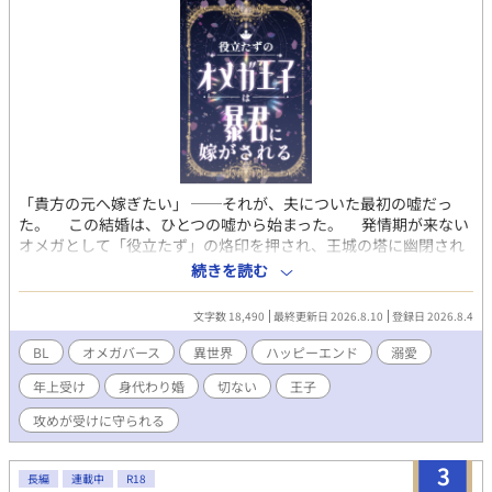
なぜかアキが固まって…。 (ムーンライトノベルズさんにも投稿し
ています)
「貴方の元へ嫁ぎたい」 ──それが、夫についた最初の嘘だっ
た。 この結婚は、ひとつの嘘から始まった。 発情期が来ない
オメガとして「役立たず」の烙印を押され、王城の塔に幽閉され
ていたルミナリア第一王子・セレン。ある日、行き先すら知らさ
続きを読む
れないまま北の軍事国家グランディオへ送られた彼を待っていた
のは、敵味方から恐れられる第二王子・リヴァルとの婚礼だっ
文字数 18,490
最終更新日 2026.8.10
登録日 2026.8.4
た。 しかも、本来リヴァルへ嫁ぐはずだったのは妹の第四王
女。相手が自分ではなかったと知ったセレンは、この婚姻が破談
BL
オメガバース
異世界
ハッピーエンド
溺愛
になれば国同士の関係まで崩れると恐れ、咄嗟に告げる。 「私が
年上受け
身代わり婚
切ない
王子
望んで、貴方の元へ嫁いできたのです」 もちろん、嘘だった。
ところが「誰が相手でも構わない」と言い放ったリヴァルは、
攻めが受けに守られる
噂に聞く暴君とはどこか違っていた。セレンに無理を強いること
も、役立たずと蔑むこともない。それどころか誰にも必要とされ
3
ないと思っていたセレンの魔法は、リヴァルと共に戦うことで思
長編
連載中
R18