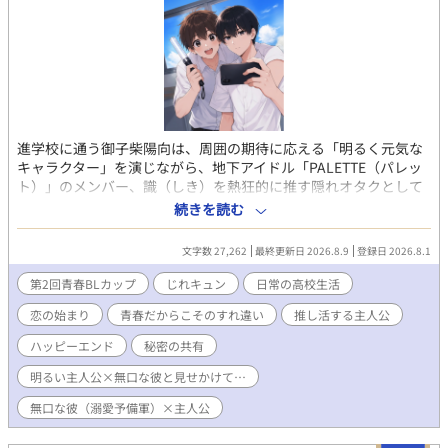
進学校に通う御子柴陽向は、周囲の期待に応える「明るく元気な
キャラクター」を演じながら、地下アイドル「PALETTE（パレッ
ト）」のメンバー、識（しき）を熱狂的に推す隠れオタクとして
の日々を送っていた。 ある日、陽向は校内で推しの缶バッジを落
続きを読む
としたことをきっかけに、クラスで最も無口で孤独な存在である
秋山律に、自分が識推しオタクであることを知られてしまう。 し
文字数 27,262
最終更新日 2026.8.9
登録日 2026.8.1
かも、実は律も識を推す「同担」だった！ 二人は「学校では他人
のふりをする」という規約を交わしながら、ライブの同行や律の
第2回青春BLカップ
じれキュン
日常の高校生活
マンションでの勉強会を通じて、誰にも言えない秘密を共有する
恋の始まり
青春だからこそのすれ違い
推し活する主人公
唯一無二の仲になってく。 家庭環境から深い孤独を抱える律と、
キャラを演じ続けることに疲弊していた陽向。 二人は識の歌う
ハッピーエンド
秘密の共有
『灯火（ともしび）』の歌詞にある「ここにいていい」という言
葉に救われ、次第に素の自分をさらけ出せる居場所を見出してい
明るい主人公×無口な彼と見せかけて…
く。 しかし、校内で二人の関係が噂になり始めると、陽向は自分
無口な彼（溺愛予備軍）×主人公
の立場を守るために咄嗟に律を突き放す嘘をついてしまう。 再び
孤独に沈む律。 何が大切かに気づく陽向。 騒動を乗り越えた２人