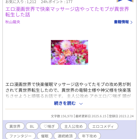
お気に入り : 1,212
24h.ポイント : 177
エロ漫画世界で快楽マッサージ店やってたモブが異世界
転生した話
秋山龍央
書籍情報
エロ漫画世界で快楽催眠マッサージ店やってたモブの攻め男が刺
されて異世界転生したので、異世界の竜騎士様や神父様を快楽落
ちさせようと頑張るお話です。 主人公攻め アホエロ/♡喘ぎ 頭が
悪いタイトルと頭が悪いあらすじからお分かりかと存じますが、
続きを読む
頭カラッポにして読むことをおすすめします！
文字数 156,970
最終更新日 2025.6.15
登録日 2023.2.24
異世界
BL
♡喘ぎ
主人公攻め
エロコメディ
ファンタジー
催眠
連続絶頂
年下攻め