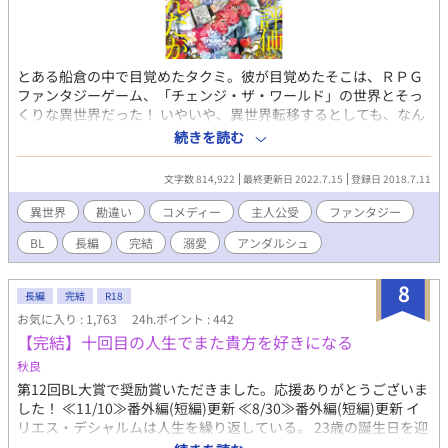
とある船倉の中で目覚めたタクミ。彼が目覚めたそこは、ＲＰＧ
ファンタジーゲーム、「チェンジ・ザ・ワールド」の世界とそっ
くりな異世界だった！ いやいや、異世界転移するとしても、なん
でこんな死亡フラグ立ちまくりの情勢不安定な世界になんだ
続きを読む
よ！？ えっ、黒翼騎士団に加入しろ？ おれ、ただの一般人で
すけど？ な、なんかおれへの評価がおかしくない？ そんな主人
文字数 814,922
最終更新日 2022.7.15
登録日 2018.7.11
公が過保護気味の騎士様たちに勘違いされつつ、異世界を冒険す
るお話です。
異世界
勘違い
コメディー
主人公受
ファンタジー
BL
長編
完結
溺愛
アンダルシュ
8
長編
完結
R18
お気に入り : 1,763
24h.ポイント : 442
【完結】十回目の人生でまた貴方を好きになる
秋良
第12回BL大賞で奨励賞いただきました。応援ありがとうございま
した！ ≪11/10≫番外編(短編)更新 ≪8/30≫番外編(短編)更新 イ
リエス・デシャルムは人生を繰り返している。 23歳の誕生日を迎
えてからひと月後に命を落としたはずなのに、次に目覚めると必