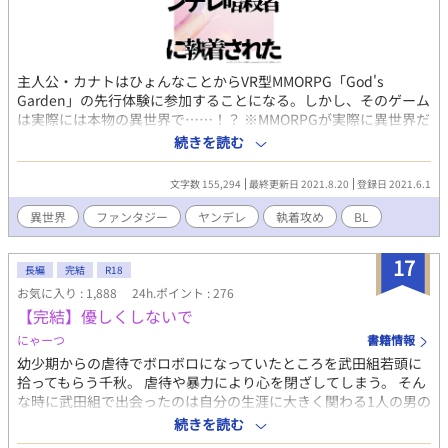
主人公・カナトはひょんなことからVR型MMORPG「God's
Garden」の先行体験に参加することになる。しかし、そのゲーム
は実際には本物の異世界で……！？ ※MMORPGが実際に異世界だ
った系ファンタジー ※異世界で出会ったヤンデレでサイコパスな
続きを読む
暗殺者攻×異世界だと気づかないままのゲームプレイし続ける受
文字数 155,294
最終更新日 2021.8.20
登録日 2021.6.1
異世界
ファンタジー
ヤンデレ
執着攻め
BL
17
長編
完結
R18
お気に入り : 1,888
24h.ポイント : 276
【完結】優しくしないで
にゃーつ
書籍情報
幼少期からの虐待でボロボロになっていたところを武田組若頭に
拾ってもらう千秋。 虐待や暴力により心を閉ざしてしまう。 そん
な時に武田組で出会ったのは自分の生涯に大きく関わる1人の男の
子。その男の子との出会いが千秋を大きく変える。千秋の心の傷
続きを読む
を癒やし、千秋に笑顔を取り戻したその男の子は武田空。千秋を