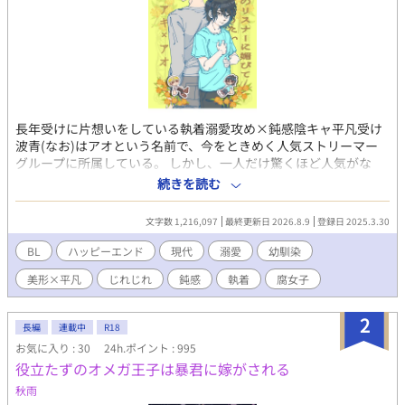
長年受けに片想いをしている執着溺愛攻め×鈍感陰キャ平凡受け
波青(なお)はアオという名前で、今をときめく人気ストリーマー
グループに所属している。 しかし、一人だけ驚くほど人気がな
い。 他のメンバーは、モデル、歌い手、プロゲーマー、ゲーム実
続きを読む
況者などそれぞれ特技を持った美形揃い。その中でアオだけ平凡
顔でなんの特技もないので浮いている。 しかも、アオは空気が読
文字数 1,216,097
最終更新日 2026.8.9
登録日 2025.3.30
めない、何を言ってもスベる、失言をしてしまうなどの悪癖のせ
いで、アンチをたくさん抱えている。 グループに入れたのだっ
BL
ハッピーエンド
現代
溺愛
幼馴染
て、ブラック企業にぶつかり病んでいたアオを、幼馴染で完璧人
美形×平凡
じれじれ
鈍感
執着
腐女子
間の秋風(配信者名、アキ)が優しさで誘ってくれたからに過ぎな
い。 すっかり自身の存在意義を見失っていたアオは、ある日自分
たちについている腐女子ファンの存在をネット上で見つけた。 ど
2
長編
連載中
R18
うやら彼女らは幼馴染のアキ×アオをカップリングして妄想する
お気に入り : 30
24h.ポイント : 995
ことで、日々の活力を得ているとかなんとか。興味が惹かれたの
役立たずのオメガ王子は暴君に嫁がされる
で、アオは配信者本人であることは隠しつつ腐女子界隈に潜入す
ることにした。 その日から、彼女らを喜ばせ自身の人気を上げよ
秋雨
うと、配信上でアキにひたすら営業BLを仕掛けるアオ。すると、