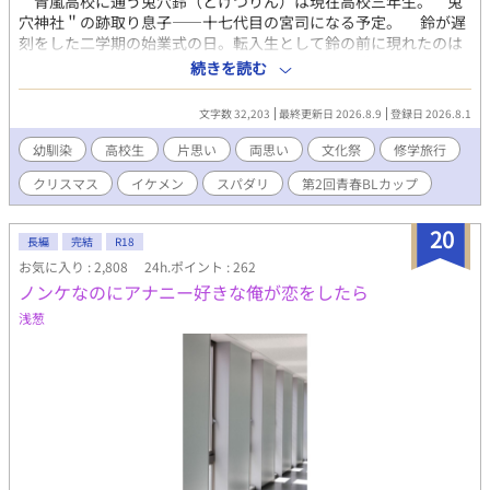
青嵐高校に通う兎穴鈴（とけつりん）は現在高校三年生。＂兎
穴神社＂の跡取り息子——十七代目の宮司になる予定。 鈴が遅
刻をした二学期の始業式の日。転入生として鈴の前に現れたのは
獅子原聖（ししはらせい）。 聖は鈴の幼馴染で＂ひかりのルー
続きを読む
テル教会＂の跡取り息子。十年ぶりの再会を喜ぶ聖は突然鈴を抱
き締める。 十年前の幼かった日。鈴は聖にほのかな想いを寄せ
文字数 32,203
最終更新日 2026.8.9
登録日 2026.8.1
ていた。そして十年ぶりの再会。聖は鈴の事を好きだと言い、鈴
も聖を好きだという自分の気持ちを知る。 秋祭り、文化祭、修
幼馴染
高校生
片思い
両思い
文化祭
修学旅行
学旅行、クリスマス。そして受験。高校生活の中、鈴の片思いは
クリスマス
イケメン
スパダリ
第2回青春BLカップ
両思いに変わっていく。だけど簡単には進まない二人の関係。鈴
と聖が＂好き＂を越える＂愛＂を手に入れるまでの六ヶ月。 # 獅
子搏兎（ししはくと）……ライオンは小さなウサギを捕まえる時
20
長編
完結
R18
でも全力を尽くす事から、何事にも手を抜かず全力で尽くす事の
お気に入り : 2,808
24h.ポイント : 262
例え。 # 全30話。 # 表紙絵・挿絵はAI生成です。 # 第2回青春BL
ノンケなのにアナニー好きな俺が恋をしたら
カップ参加中！ 応援・投票お願いします！ # お気に入り登録・
感想、お願いします！ 励みになります！ # 「ラジカルな君 ロジ
浅葱
カルな僕」もよろしくお願いします。