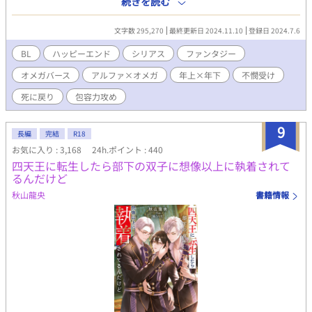
続きを読む
ず14歳の誕生日へと戻っている。何度死のうと、どうやって命を
絶たれようとも、必ず人生は戻ってしまう。それを幾度も幾度も
文字数 295,270
最終更新日 2024.11.10
登録日 2024.7.6
繰り返して、ついに10回目となった。理由はわからない。原因も
わからない。 死んでは戻り、また人生を繰り返す。オメガとして
BL
ハッピーエンド
シリアス
ファンタジー
家族に虐げられ、ひどい折檻を受けるあの日々を……。 イリエス
オメガバース
アルファ×オメガ
年上×年下
不憫受け
には想い人がいた。 〈一度目〉の人生で一目で心を奪われたクラ
ヴリー公爵家の次男、ディオン・クラヴリーだ。 自分の家族と違
死に戻り
包容力攻め
って、優しく明るく穏やかに接してくれるディオンに、イリエス
はすっかり恋をしてしまった。 けれど、イリエスは人生を繰り返
9
している。だから何度となく繰り返す人生のなかで彼のことは諦
長編
完結
R18
めた。諦めないとやっていけなかった。 だから、彼のことはただ
お気に入り : 3,168
24h.ポイント : 440
遠くで想っていられれば、それでよかった。 彼の幸せを、彼の知
四天王に転生したら部下の双子に想像以上に執着されて
らぬところで想い続けていれば、ただそれだけでよかったのだ。
るんだけど
しかし、運命は残酷だ。 〈10回目〉の人生を迎えたイリエスの不
秋山龍央
書籍情報
可思議な運命の歯車は、イリエスの想いに逆らうように、ついに
回り始めた——。 【CP】 スパダリ系美形の公爵家次男α(16-2x
歳)×家族に虐げられている不憫な侯爵家次男Ω(14-2x歳) 【注意・
その他】 ・サブタイトルに * ＝R18シーンあり(軽め含む) ・サブ
タイトルに # ＝残酷描写あり ・オメガバースで、独自解釈、独自
設定を含みます。 ・男性妊娠の概念を含みますが、登場人物は妊
娠しません。 ・いわゆる「死に戻り」ネタなので、受けの死に関
する描写があります。 ・受けの自慰シーンがあります。 ・受けが
攻め以外に性的暴行を受けるシーンがあります。 ・攻めと受けの