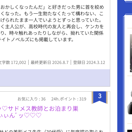
はおかしくなったんだ」と好きだった男に首を絞め
なくなった。もう一生勃たなくたって構わない、こ
上げられたまま一人でいようとずっと思っていた。
働く主人公が、高校時代の友人と再会し、ケンカを
たり、時々触れあったりしながら、拗れていた関係
ライトノベルズにも掲載しています。
文字数 172,002
最終更新日 2026.8.7
登録日 2024.3.12
3
お気に入り : 36
24h.ポイント : 319
ッ♡サドメス教師とお泊まり巣
ぃぃんﾞッ♡♡♡
サドの美形メス先生（30代受）に毎度搾り取られ