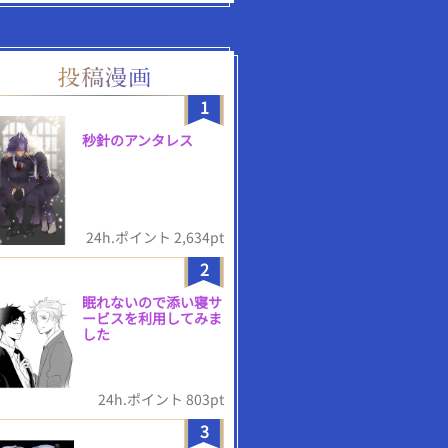
1
秒針のアンタレス
24h.ポイント 2,634pt
2
眠れないので添い寝サ
ービスを利用してみま
した
24h.ポイント 803pt
3