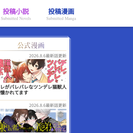
投稿小説
投稿漫画
Submitted Novels
Submitted Manga
2026.8.6最新話更新
レがバレバレなツンデレ猫獣人
懐かれてます
2026.8.6最新話更新