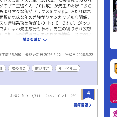
ゾのザコ生徒くん（10代攻）が先生のお家にお泊
もより甘々な缶詰セックスをする話。ふたりはネ
両想い気味な年の差強がりケンカップルな関係。
スな誇張系攻め喘ぎもの（ｼｭｰ!）ですが、がっつ
でよわよわ先生成分も多め。先生の寝取られ妄想
）に加え日常描写やそれぞれの感情等、スケベ以
続きを読む
大量発生しています。お好きな方はぜひ👋 ・絵文
セージ等に）
avebox.me/wave/8kg0rsmpi4im7608/ ・X垢
文字数 55,960
最終更新日 2026.5.22
登録日 2026.5.22
itter.com/show1write
師
攻め喘ぎ
敗けオス
年下×年上
4
お気に入り : 3,711
24h.ポイント : 269
書籍情報