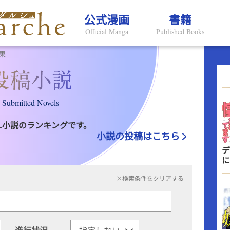
公式漫画
書籍
Official Manga
Published Books
果
Submitted Novels
L小説のランキングです。
小説の投稿はこちら
デ
に
×検索条件をクリアする
進行状況