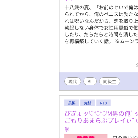
十八歳の夏、「お前のせいで俺
られてから、俺のペニスは勃た
れは呪いなんだから、恋を取り
勃起しない身体で女性用風俗で
したり、だらだらと時間を潰し
を再構築していく話。 ※ムーン
現代
BL
同級生
長編
完結
R18
ぴぎょッ♡♡♡M男の俺ﾞ
ごもりあまらぶプレイぃﾞ
掌
口の悪いド