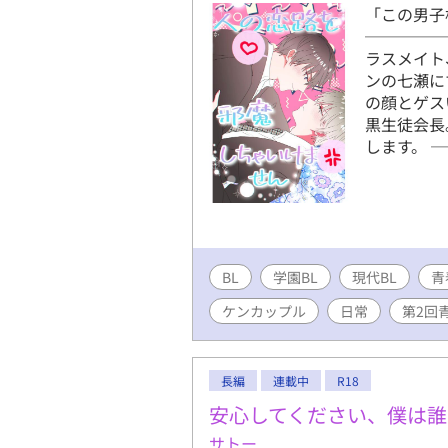
「この男子
─────
ラスメイト
ンの七瀬に
の顔とゲス
黒生徒会長
します。 
BL
学園BL
現代BL
青
ケンカップル
日常
第2回
長編
連載中
R18
安心してください、僕は誰
サトー