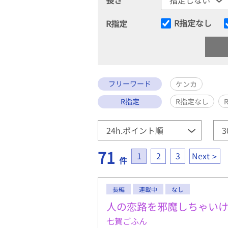
R指定なし
R指定
フリーワード
ケンカ
R指定
R指定なし
71
1
2
3
Next
件
長編
連載中
なし
人の恋路を邪魔しちゃい
七賀ごふん