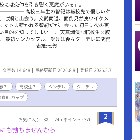
校には恋仲を引き裂く悪魔がいる」。
───── 高校三年生の智紀は転校先で優しいク
、七瀬と出会う。文武両道、面倒見が良いイケメ
すぐさま惹かれる智紀だが、会った初日に彼の裏
い目的を知ってしまい…。 天真爛漫な転校生×腹
。 最初ケンカップル。受けは後々クーデレに変貌
──────── 表紙:七賀
文字数 14,648
最終更新日 2026.8.8
登録日 2026.8.7
春BL
高校生BL
ツンデレ
クーデレ
青春BLカップ
2
お気に入り : 38
24h.ポイント : 370
にも勃ちませんから