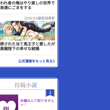
われ者の俺はやり直しの世界で
弟達にごまをする
2026.8.6最新話更新
罪された当て馬王子と愛したが
黒龍陛下の幸せな結婚
公式漫画をもっと見る
1
本編なんて知りません
ッ！