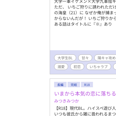
大学一軍イケメン×大学九軍陰キ
ただ、 いちご狩りに誘われただ
の海皇（21）に なぜか俺が捕ま
からないんだが！ いちご狩りから
ある話はタイトルに『※』あり
大学生BL
甘々
陽キャ攻め
溺愛
初恋
いちゃラブ
長編
完結
R18
いまから本気の恋に落ち
みつきみつか
【R18】現代BL。ハイスペ遊び
いつも彼氏から雑に扱われるま