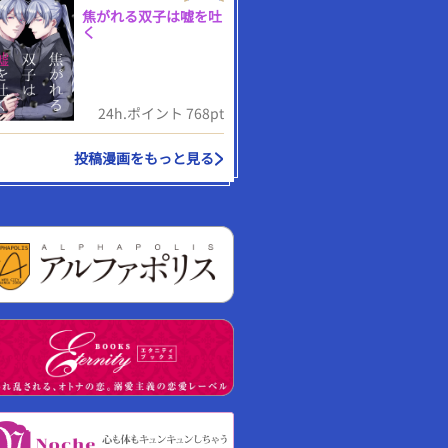
焦がれる双子は嘘を吐
く
24h.ポイント 768pt
投稿漫画をもっと見る