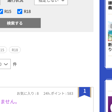
嫌
義
R15
R18
断
り
R15
R18
件
1
お気に入り : 8
24h.ポイント : 583
けません。