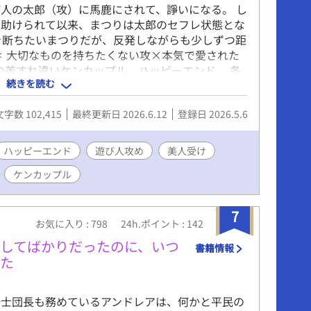
人の太郎（攻）に馬鹿にされて、諍いになる。 し
に助けられて以来、まつりは太郎のセフレ状態とな
を断ちたいまつりだが、反発しながらも少しずつ距
 大切なものを持ちたくない攻×本気で愛された
年の差すれ違いケンカップル、ハッピーエンド。 各
続きを読む
登場人物 まつり …受、推定22歳、160cm、美
郎（あきまさ） …攻、42歳、188cm、検察官
文字数 102,415
最終更新日 2026.6.12
登録日 2026.5.6
うかつな後輩に執着する』と同一世界観ですが、本
ハッピーエンド
遊び人攻め
美人受け
ケンカップル
7
お気に入り : 798
24h.ポイント : 142
してばかりだったのに、いつ
書籍情報
した
騎士団長も務めているアンドレアは、何かと平民の