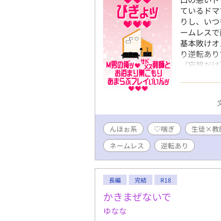
ているドマ
りし、いつ
ームレスで
基本敗けオ
り逆転あり
（妄想だけ
外の描写も
字箱（メッ
https://w
https://tw
んほぉ系
♡喘ぎ
生徒×教
ネームレス
逆転あり
長編
完結
R18
かきまぜないで
ゆなな