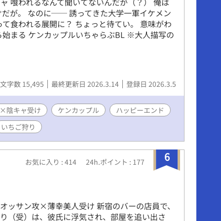
ャ 喰われるなんて聞いてないんだが（？） 俺は
けだが。 なのに── 誘ってきた大学一軍イケメン
って食われる展開に？ ちょっと待てい。 意味がわ
始まる ケンカップルいちゃらぶBL ※大人描写の
文字数 15,495
最終更新日 2026.3.14
登録日 2026.3.5
×陰キャ受け
ケンカップル
ハッピーエンド
いちご狩り
6
お気に入り : 414
24h.ポイント : 177
る
人オッサン攻×薄幸美人受け 新宿のバーの店員で、
つり（受）は、彼氏に浮気され、部屋を追い出さ