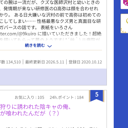
ての腕は一流だが、クズな医師沢村と幼いときの
、発情期が来ない研修医のΩ高弥は顔を合わせれ
かり。 ある日大嫌いな沢村の前で高弥は初めての
こしてしまい…… 性格最悪なクズ男と真面目な研
ガバースの話です。 表紙をいろさん
/twitter.com/@9kuiro に描いていただきました！超絶
を描いてもらって夢のようです( *´艸｀) ※病院が
続きを読む
ため病院内のことや病気のことについての記述が
調べたつもりではありますが、医療従事者等では
んので、重大な間違いなどあるかもしれません。
数 134,510
最終更新日 2026.5.11
登録日 2020.10.12
5
お気に入り : 105
24h.ポイント : 184
ご狩りに誘われた陰キャの俺、
が喰われたんだが（？）