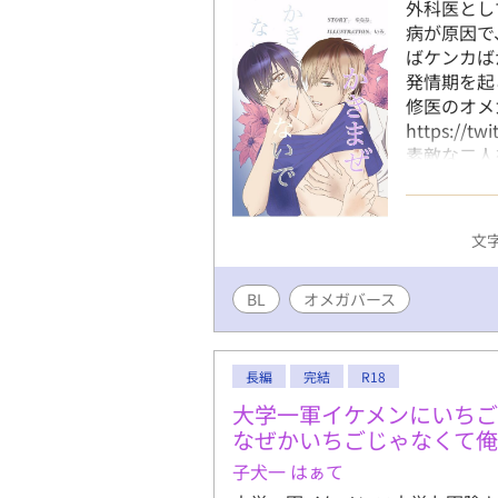
外科医とし
病が原因で
ばケンカば
発情期を起
修医のオメ
https:/
素敵な二人
舞台である
あります。
ございませ
文字
BL
オメガバース
長編
完結
R18
大学一軍イケメンにいち
なぜかいちごじゃなくて俺
子犬一 はぁて