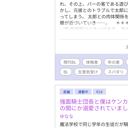
れ、その上、バーの客である遊び
かし、元彼とのトラブルで太郎
ってしまう。 太郎との肉体関係
離が近づいていき――。 ＊＊＊
い受 性描写は※をつけます。 
章の最終話には*をつけます。 ◆
人、生意気な頑固者、無戸籍児 太
※別シリーズ『エリート先輩は
作は単体で読めます※
現代BL
体格差
年の差
BL
生意気受け
スパダリ
長編
連載中
R18
強面騎士団長と僕はケンカ
の間にか溺愛されていま
ゆなな
魔法学校で同じ学年の生徒だが