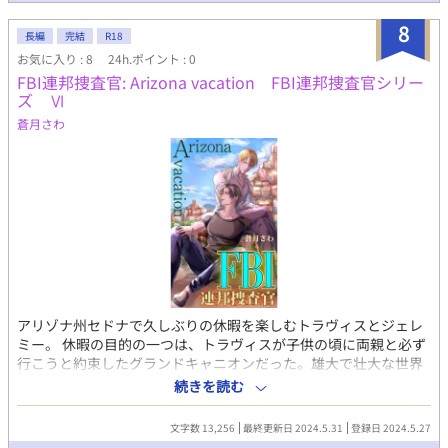
もとに、彼は海直を自分好みに育て始めるのだった。 「小さな恋
8
人」がクラレンス(受け)視点、「恋人は王子様」が海直(攻め)視点
長編
完結
R18
です。 ※男性妊娠のできる世界です。 ※ 「抱いて欲しいと言えな
お気に入り : 8
24h.ポイント : 0
くて」「偽りの運命」「愛してるは言えない台詞」「僕が抱かれ
FBI連邦捜査官: Arizona vacation FBI連邦捜査官シリー
るはずがない！」(「運命の恋」シリーズ)と同じ世界観で、若干関
ズ Ⅵ
わりがあります。 ※少年（育ちます）×美形隠れガチムチです。
蒼月さわ
※ムーンライトノベルズ様、pixiv様にも投稿しています。
アリゾナ州セドナで久しぶりの休暇を楽しむトラヴィスとジェレ
ミー。 休暇の目的の一つは、トラヴィスが子供の頃に両親と必ず
行こうと約束したグランドキャニオンだった。雄大で壮大な世界
屈指の大峡谷に、トラヴィスは両親との約束を果たせたとジェレ
続きを読む
ミーへ感謝をし、ジェレミーもまたトラヴィスが喜んでくれたこ
とを嬉しく思った。 その後二人は滞在地のセドナで何てことのな
文字数 13,256
最終更新日 2024.5.31
登録日 2024.5.27
い日常を満喫するが、トラヴィスが立ち寄ったコーヒーショップ