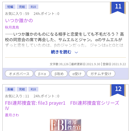
していたアメリカを舞台に事件を捜査するFBI連邦捜査官たちの物
11
短編
完結
R18
語、第二弾、電子書籍の試し読みです。 表紙イラストは長月京子
お気に入り : 59
24h.ポイント : 0
様です。
いつか誰かの
秋月真鳥
――いつか誰かのものになる相手と恋愛をしても不毛だろう？ 高
校の同窓会の席で再会した、サムエルとジャン。 αのサムエルが
ずっと恋をしていたのは、βのジャンだった。 ジャンはαとΩとは
恋愛をしない主義で、それでも諦められないサムエルはジャンを
続きを読む
追いかける。 β×αの異色オメガバースの海外ドラマ風BL。 ※オ
メガバース設定ですが、攻めはβ、受けはαとなります。 ※苦手な
文字数 39,126
最終更新日 2021.9.30
登録日 2021.9.22
方はご注意ください。 ※ムーンライトノベルズ様、pixiv様にも掲
載しています。
オメガバース
β×α
β攻め
α受け
ガチムチ受け
12
長編
完結
R18
お気に入り : 11
24h.ポイント : 0
FBI連邦捜査官: file3 prayer1 FBI連邦捜査官シリーズ
Ⅳ
蒼月さわ