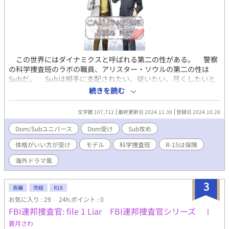
この世界にはダイナミクスと呼ばれる第二の性がある。 警察
の科学捜査班のラボの職員、アリスター・ソウルの第二の性は
Subだ。 Subは相手に支配されたい、従いたい、尽くしたいと
いう欲求を持っている。 一般的にSubは抱かれる方であるため
続きを読む
に、Subであることを隠して抑制剤で欲求を制御して暮らしてい
たアリスターの前に、Subを支配したい、従わせたい、甘やかし
文字数 107,712
最終更新日 2024.11.30
登録日 2024.10.28
たい、守りたいという欲求を持つDomのリシャールが現れる。
世界的に有名なモデルであるリシャールの大ファンだったアリス
Dom/Subユニバース
Dom受け
Sub攻め
ターは、リシャールの前で倒れてしまって、第二の性を見抜かれ
体格がいい方が受け
モデル
科学捜査班
R-15は保険
て、プレイに誘われる。 リシャールはDomなのに抱かれたい性
質のため、プレイ相手がいなくて困っていたのだ。 Subのアリ
海外ドラマ風
スター×Domのリシャールのボーイズラブ。 ※Sub攻め、Dom受
けです。 ※DomSubユニバース作品です。 ※DomSubユニバース
3
の説明に関しては本文にあります。
長編
完結
R18
お気に入り : 29
24h.ポイント : 0
FBI連邦捜査官: file 1 Liar FBI連邦捜査官シリーズ Ⅰ
蒼月さわ