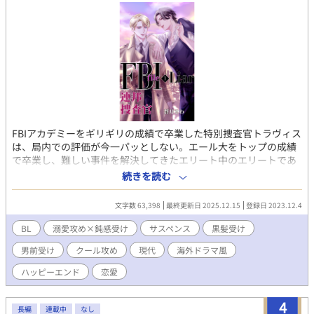
FBIアカデミーをギリギリの成績で卒業した特別捜査官トラヴィス
は、局内での評価が今一パッとしない。エール大をトップの成績
で卒業し、難しい事件を解決してきたエリート中のエリートであ
るジェレミーとは、局内でも有名なほど犬猿の仲である。 ロサン
続きを読む
ゼルスでビルのガス爆発が起こり、電話で少年が犯行予告をした
ことから、捜査パートナーのミリアム、ジェレミーらと一緒に捜
文字数 63,398
最終更新日 2025.12.15
登録日 2023.12.4
査に入る。犯行予告をした少年レイジーは、一緒に暮らしていた
祖母には家出中と言われるが、一緒に姿を消した友人アシュリー
BL
溺愛攻め×鈍感受け
サスペンス
黒髪受け
の母親は、レイジーに息子を連れ去られたと主張する。再び、今
男前受け
クール攻め
現代
海外ドラマ風
度は空き家の爆破事件が起こり、事件は予想だにしない方向へ向
かっていく。 トラヴィスとジェレミーは事件や捜査に関して意見
ハッピーエンド
恋愛
が衝突するが、実は二人は…… アメリカを舞台に事件を捜査する
FBI連邦捜査官たちのBL小説です。電子ストアで配信中。 クール
4
で美形な金髪碧眼のエリート系×ジョーク好きな男前のイタリア
長編
連載中
なし