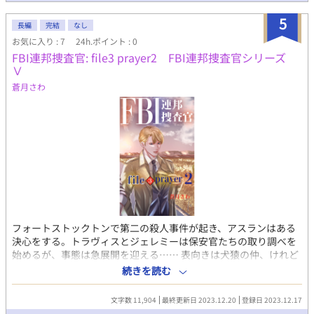
組んでいた相棒が怪我で現場に出られなくなって、隣りの州から
やってきたのだった。 最初はエルネストのことを今までの相棒
5
長編
完結
なし
と同じように思っていたルーカスだったが、エルネストはルーカ
お気に入り : 7
24h.ポイント : 0
スと協力して事件を解決しようとする気持ちを見せてくる。 小
FBI連邦捜査官: file3 prayer2 FBI連邦捜査官シリーズ
さいころに人身売買組織に売られそうになって、施設で育ったル
Ⅴ
ーカスは、エルネストの優しさに心溶かされて恋心を抱いてい
く。 孤独なチーターの人外ルーカスと愛情深い狼の人外エルネ
蒼月さわ
ストのボーイズラブ。
フォートストックトンで第二の殺人事件が起き、アスランはある
決心をする。トラヴィスとジェレミーは保安官たちの取り調べを
始めるが、事態は急展開を迎える…… 表向きは犬猿の仲、けれど
裏では極秘に付きあっているクールで美形な金髪碧眼のエリート
続きを読む
系×ジョーク好きな男前のイタリア系。 以前にアルファさんで連
載していたアメリカを舞台に事件を捜査する連邦捜査官たちの物
文字数 11,904
最終更新日 2023.12.20
登録日 2023.12.17
語、第三弾・後編、電子書籍の試し読みです。本編他、その後の