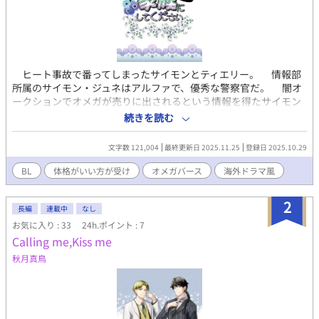
ヒート事故で番ってしまったサイモンとティエリー。 情報部
所属のサイモン・ジュネはアルファで、優秀な警察官だ。 闇オ
ークションでオメガが売りに出されるという情報を得たサイモン
は、チームの一員としてオークション会場に潜入捜査に行く。
続きを読む
そこで出会った長身で逞しくも美しいオメガ、ティエリー・クル
ーゾーのヒートにあてられて、サイモンはティエリーと番ってし
文字数 121,004
最終更新日 2025.11.25
登録日 2025.10.29
まう。 サイモンはオメガのフェロモンに強い体質で、強い抑制
剤も服用していたし、緊急用の抑制剤も打っていた。 対するテ
BL
体格がいい方が受け
オメガバース
海外ドラマ風
ィエリーはフェロモンがほとんど感じられないくらいフェロモン
の薄いオメガだった。 それなのに、なぜ。 番にしてしまった
2
責任を取ってサイモンはティエリーと結婚する。 一緒に過ごす
長編
連載中
なし
うちにサイモンはティエリーの物静かで寂しげな様子に惹かれて
お気に入り : 33
24h.ポイント : 7
愛してしまう。 ティエリーの方も誠実で優しいサイモンを愛し
Calling me,Kiss me
てしまう。しかし、サイモンは責任感だけで自分と結婚したとテ
秋月真鳥
ィエリーは思い込んで苦悩する。 すれ違う運命の番が家族にな
るまでの海外ドラマ風オメガバースBLストーリー。 ※奇数話が攻
め視点で、偶数話が受け視点です。 ※エブリスタ、ムーンライト
ノベルズ、ネオページにも掲載しています。