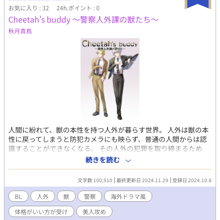
系。 表紙イラストは長月京子様です。
お気に入り : 32
24h.ポイント : 0
Cheetah's buddy 〜警察人外課の獣たち〜
秋月真鳥
人間に紛れて、獣の本性を持つ人外が暮らす世界。 人外は獣の本
性に戻ってしまうと防犯カメラにも映らず、普通の人間からは認
識することができなくなる。 その人外の犯罪を取り締まるため
に、合衆国の州警察には人外課という人外で構成された課があっ
続きを読む
た。 人外課に勤める若い人外、ルーカスは、相棒を顧みることな
く置いて行って、これまでに何度も相棒から関係の解消を申し入
文字数 100,910
最終更新日 2024.11.29
登録日 2024.10.8
れられていた。そんなルーカスがまた相棒に関係を解消される。
警察官は二人ペアでないと行動してはいけないことになってい
BL
人外
獣
警察
海外ドラマ風
るので、現場に出たいルーカスは、上司のジャンルカの紹介する
体格がいい方が受け
美人攻め
新しい相棒、エルネストと組むことになる。エルネストはずっと