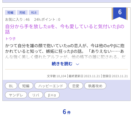
6
短編
完結
R18
お気に入り : 46
24h.ポイント : 0
自分から手を放したαを、今も愛していると気付いたβの
話
トウ子
かつて自分を雄の顔で抱いていたαの恋人が、今は他のαやβに抱
かれていると知って、嫉妬に狂ったβの話。 「ありえない……あ
んな強く美しく優れたアルファが、他の格下の雄に犯される、だ
なんて」 ムーンライトノベルズでも公開しています。 「βの恋人
続きを読む
を抱くのが当然だと思っていたαが、ふと恐ろしい傲慢に気づいて
しまった話」の続編です。
文字数 10,104
最終更新日 2023.11.21
登録日 2023.11.21
BL
短編
ハッピーエンド
恋愛
執着攻め
ヤンデレ
リバ
β×α
6
件