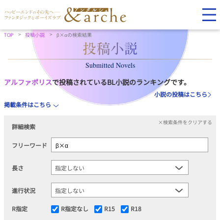
TOP
投稿小説
β×αの検索結果
Submitted Novels
アルファポリス
で投稿されているBL小説のランキングです。
小説の投稿はこちら
掲載条件はこちら
×検索条件をクリアする
詳細検索
フリーワード
長さ
進行状況
R指定
R指定なし
R15
R18