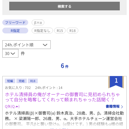
フリーワード
β×α
R指定
R指定なし
R15
R18
件
6
件
1
短編
完結
R18
お気に入り : 702
24h.ポイント : 14
ホテル清掃員の俺がオーナーの御曹司に見初められちゃ
って自分を略奪してくれって頼まれちゃった話聞く？
Q矢(Q.➽)
書籍情報
ホテル清掃員(β)×御曹司(α) 鈴木真治、28歳、男、β。清掃会社勤
務。 × 梁瀬陽一郎、26歳、男、α。大手ホテルチェーン運営会社
の御曹司。 平凡βと襲い受けα。(α受けです。) 男の経験もα様の経