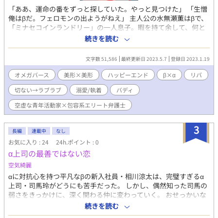
「ああ、運命の番をずっと探していた。やっと見つけた」 「生憎
俺はβだ。フェロモンの出ようがねえ」 主人公の水無瀬薫はβで、
「ミナセコインランドリー」の一人息子。暇を持て余して、何と
なく社会階級制度撤廃運動を行う過激派組織に所属する青年活動
続きを読む
家として、空虚な毎日を送っていた。ある日、道ですれ違ったαの
男、蒼井君春は突然手を取って、奇妙にもこう言ったのだった。
文字数 51,586
最終更新日 2023.5.7
登録日 2023.1.19
そんな最中、組織はαを見せしめとして暴力を振るう活動を開始。
蒼井はそのターゲットとして拉致されてしまう。 蒼井の心を知
オメガバース
美形×美形
ハッピーエンド
β×α
リバ
り、徐々に蒼井に惹かれていく水無瀬。 しかし、組織には逆らえ
切ない→ラブラブ
溺愛/執着
バディ
ない水無瀬は、どうにか蒼井を救い出そうと画策するが……。 空
虚なβが、大事なαを見つけて、幸せを知り、強くなり、そして満
空虚な青年活動家×包容系エリート弁護士
たされるお話。 ※特殊な設定がありますので、詳しくは「☆世界
観とキャラ紹介」をご覧ください！
3
長編
連載中
なし
お気に入り : 24
24h.ポイント : 0
α上司の最善ではない恋
空気綺麗
αに対抗心を持つ平凡なβの新入社員・相川涼太は、完璧すぎるα
上司・司馬玲がどうにも苦手だった。 しかし、偶然知った司馬の
弱さをきっかけに、深く関わる仲に変わっていく。 おせっかいな
凡人βと不器用なスパダリαが紡ぐ、最善ではない恋の行方。
続きを読む
β×α、カプ固定の社会人オメガバースBL。 α受けが好きで書き始