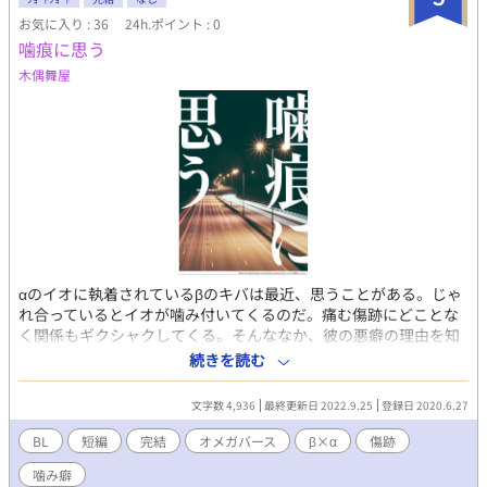
お気に入り : 36
24h.ポイント : 0
噛痕に思う
木偶舞屋
αのイオに執着されているβのキバは最近、思うことがある。じゃ
れ合っているとイオが噛み付いてくるのだ。痛む傷跡にどことな
く関係もギクシャクしてくる。そんななか、彼の悪癖の理由を知
って――。 ✿オメガバースもの掌編二本作。 （『ride』は2021年
続きを読む
3月28日に追加します）
文字数 4,936
最終更新日 2022.9.25
登録日 2020.6.27
BL
短編
完結
オメガバース
β×α
傷跡
噛み癖