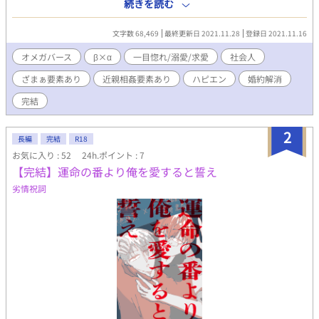
験も無いヘテロな凡百βに、ガチベタにフォーリンラブした御曹司
続きを読む
の猛アタック始まります。 ビッチΩと政略結婚とかしてる場合じ
ゃないらしい。
文字数 68,469
最終更新日 2021.11.28
登録日 2021.11.16
オメガバース
β×α
一目惚れ/溺愛/求愛
社会人
ざまぁ要素あり
近親相姦要素あり
ハピエン
婚約解消
完結
2
長編
完結
R18
お気に入り : 52
24h.ポイント : 7
【完結】運命の番より俺を愛すると誓え
劣情祝詞