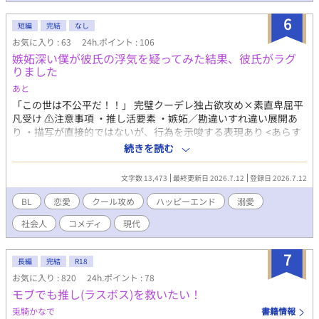
える。 あの古狐の息子がなぜこんなことを、と……。 ※R１８シ
ーンが含まれる話にはタイトルに*をつけます。
6
短編
完結
なし
お気に入り : 63
24h.ポイント : 106
嫉妬深い僕が彼氏の浮気を疑ってみた結果、彼氏がラグ
りました
あと
「この世は不公平だ！！」 完璧クーデレ独占欲攻め×素直卑屈平
凡受け ⚠️注意事項 ・推し活要素 ・嫉妬／勘違いすれ違い展開あ
り ・描写が直接的ではないが、行為を示唆する表現あり <あらす
じ> 自分は初めてなのに、相手は初めてじゃないことに妬いてる
続きを読む
受け。 現実逃避で、推しに夢中。おまけに攻めの浮気疑惑も重な
り、親友に相談した結果、調査することに…。 <名前> 攻め:南方
文字数 13,473
最終更新日 2026.7.12
登録日 2026.7.12
四季 受け:佐伯朔弥
BL
恋愛
クール攻め
ハッピーエンド
溺愛
社会人
コメディ
現代
7
長編
完結
R18
お気に入り : 820
24h.ポイント : 78
モブでも推し(ラスボス)を救いたい！
兎騎かなで
書籍情報