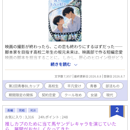
映画の撮影が終わったら、この恋も終わりにするはずだった――
脚本家を目指す高校二年生の坂元未来は、映画部で作る短編恋愛
映画の脚本を担当することに。 しかし、肝心のヒロイン役がどう
しても見つからず、小柄で華奢な未来が「女装してヒロインを演
続きを読む
じる」ハメになってしまう！ さらに、相手役に選ばれたのは、高
身長イケメンでありながら無愛想で悪い噂の絶えないクラスメイ
文字数 7,957
最終更新日 2026.8.8
登録日 2026.8.7
ト・神楽奏だった。 恋愛経験ゼロで役作りに悩む奏は、未来にこ
う持ちかける。 「撮影が終わるまでの期間限定で、俺たち本当に
第2回青春BLカップ
高校生
平凡受け
青春
部活もの
付き合わないか？」
期間限定の関係
契約恋愛
クール攻め
女装
現代
2
長編
完結
R18
お気に入り : 3,316
24h.ポイント : 248
推しカプのために当て馬ヤンデレキャラを演じていた
ら、展開がおかしくなってきた