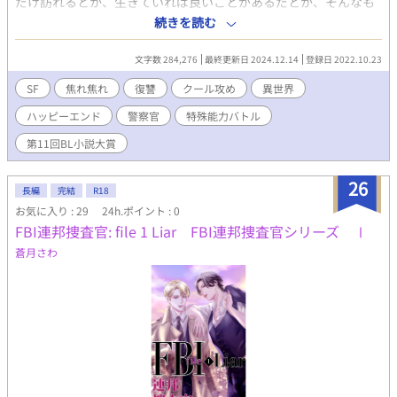
だけ訪れるとか、生きていれば良いことがあるだとか、そんなも
のはそうであって欲しいという願望でしかない。 そうだ。 だから
続きを読む
こんなことになっているのだ。 たった一人の家族である妹を亡
くした藤丘樹は絶望の淵に立たされていた。もう生きる気力もな
文字数 284,276
最終更新日 2024.12.14
登録日 2022.10.23
い、ひとりぼっちのアパートで畳に顔を擦りつけてこのまま死ん
でもいいとさえ思っていた。あの声が樹を呼ぶまでは……。 樹が
SF
焦れ焦れ
復讐
クール攻め
異世界
召喚された碧色の空を持つ世界。その世界線で樹は戦うことを誓
ハッピーエンド
警察官
特殊能力バトル
った。 全ては妹の仇を取るために。 パラレルワールド、異能力バ
トルSF小説 ※ 表紙の絵が間に合わなかったので、ちょこちょこ
第11回BL小説大賞
表紙も更新します(汗) ※ R18にはなっておりますが、前半は性
描写はありません。性描写がある回には☆マークをつけてあり
26
ま す。
長編
完結
R18
お気に入り : 29
24h.ポイント : 0
FBI連邦捜査官: file 1 Liar FBI連邦捜査官シリーズ Ⅰ
蒼月さわ