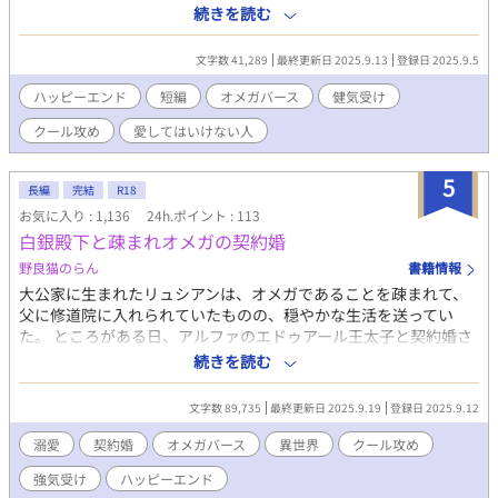
「おい。ルーシスに銅貨を一枚やり、湯浴みをさせて俺の部屋に
続きを読む
連れて来い」 レヴィンの言葉に、そばに控えていた使用人が驚愕
した。銅貨一枚はパンひとつ買える程度のはした金だからだ。そ
文字数 41,289
最終更新日 2025.9.13
登録日 2025.9.5
れでも金が欲しいルーシスはレヴィンに従い、身体を整えレヴィ
ンの寝室へと向かう…… 好きになってはいけない人に想いを寄せ
ハッピーエンド
短編
オメガバース
健気受け
る貧民オメガのサクセスラブストーリー。
クール攻め
愛してはいけない人
5
長編
完結
R18
お気に入り : 1,136
24h.ポイント : 113
白銀殿下と疎まれオメガの契約婚
野良猫のらん
書籍情報
大公家に生まれたリュシアンは、オメガであることを疎まれて、
父に修道院に入れられていたものの、穏やかな生活を送ってい
た。 ところがある日、アルファのエドゥアール王太子と契約婚さ
せられることになった。アルファの赤子を孕むためだけの非公式
続きを読む
な結婚だ。 初夜、エドゥアールはリュシアンに宣言した。 「言っ
ておくが、貴様は決して王太子妃にはなれない。側室にも。無
文字数 89,735
最終更新日 2025.9.19
登録日 2025.9.12
論、番にもだ」 敵意を剥き出しにするエドゥアールと、義務的な
初夜を終えた。 幽閉同然の離宮での生活でも、気丈に料理や掃除
溺愛
契約婚
オメガバース
異世界
クール攻め
など仕事をこなすリュシアン。 大公家の子息のはずなのに、下働
強気受け
ハッピーエンド
きを忌避せず健気にこなす姿を見て、エドゥアールは戸惑いを覚