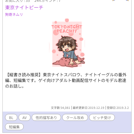
お気に入り : 35
24h.ポイント : 7
東京ナイトピーチ
狗嵜ネムリ
【縦書き読み推奨】東京ナイトスパロウ、ナイトイーグルの番外
編、短編集です。ゲイ向けアダルト動画配信サイトのモデル君達
のお話し。
文字数 54,081
最終更新日 2019.12.19
登録日 2019.3.2
BL
AV
性的描写あり
クール攻め
ビッチ受け
短編集