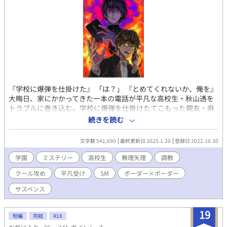
『学校に爆弾を仕掛けた』 「は？」 『とめてくれないか、俺を』
大晦日、家にかかってきた一本の電話が平凡な高校生・秋山透を
トラブルに巻き込む。学校に爆弾を仕掛けたてこもった親友・麻
生譲をとめるため透は走る。タイムリミットは０時、はたして彼
続きを読む
は間に合うのか。 クール眼鏡攻め×平凡わんこ受け タイムリミ
テッド学園ミステリBL完結済み。 表紙：ダム穴様
文字数 541,690
最終更新日 2025.1.20
登録日 2022.10.30
学園
ミステリー
高校生
無理矢理
調教
クール攻め
平凡受け
SM
ボーダー×ボーダー
サスペンス
19
短編
完結
R18