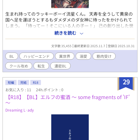
生まれ持ってのラッキーボーイ流星くん。 天寿を全うして黄泉の
国へ足を運ぼうとするもダメダメのダ女神に待ったをかけられて
しまう。 「待ってー！そこにいる人の子ー！」 己の創り出した世
界で爆誕させた魔王が強くなり過ぎてこのままじゃ神も超えてし
続きを読む
まうから止めてほしい。とカクカク！シカジカ！な理由を聞き神
助けをすることに。 「ありがとうー！！人の子ー！！お礼にたっ
文字数 35,455
最終更新日 2025.11.7
登録日 2025.10.31
くさん加護をあげ…ｯｯﾃなに！これ！こんなステータスを持ってる
なら私の加護いらなくない！？どんだけ徳を積んだのよ！？」 最
BL
ハッピーエンド
異世界
溺愛
筋肉受け
強にして最恐のドSクール魔王様 vs 幸
クール攻め
転生
濃密BL
運で駆け抜ける筋肉バカ勇者 運命の2人がズッキュンバッコンで
奏でるハートフルコメディ！！レディーファイッ！！
29
短編
完結
R18
お気に入り : 11
24h.ポイント : 0
【R18】【BL】エルフの蜜酒 ～ some fragments of 'IF'
～
Dreaming L·ady