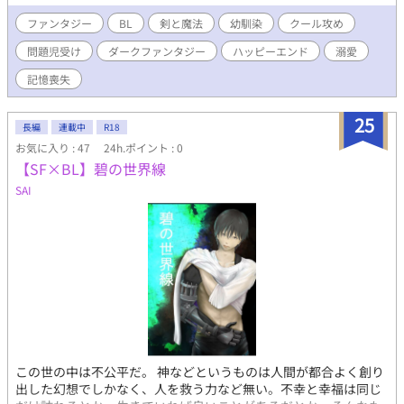
姿が……。焔尽を二度と離さないと決めた水星だったが、焔尽の
故郷である火の國の陰謀に巻き込まれていく。 毎週土日更新予定
ファンタジー
BL
剣と魔法
幼馴染
クール攻め
です。 ※クール×問題児
問題児受け
ダークファンタジー
ハッピーエンド
溺愛
記憶喪失
25
長編
連載中
R18
お気に入り : 47
24h.ポイント : 0
【SF×BL】碧の世界線
SAI
この世の中は不公平だ。 神などというものは人間が都合よく創り
出した幻想でしかなく、人を救う力など無い。不幸と幸福は同じ