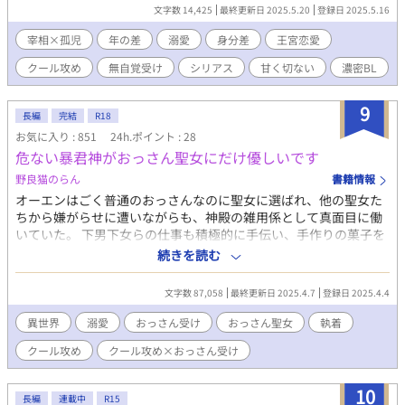
その裏に隠された、王政を揺るがす“とある秘密”とは。 孤児の少
文字数 14,425
最終更新日 2025.5.20
登録日 2025.5.16
年が踏み入れたのは、 権謀術数渦巻く宰相の世界と、 その胸に秘
められた「決して触れてはならない過去」。 これは、孤独なふた
宰相×孤児
年の差
溺愛
身分差
王宮恋愛
りが出会い、 やがて世界を変えていく、 静かで、甘くて、痛いほ
クール攻め
無自覚受け
シリアス
甘く切ない
濃密BL
ど愛しい恋の物語。
9
長編
完結
R18
お気に入り : 851
24h.ポイント : 28
危ない暴君神がおっさん聖女にだけ優しいです
野良猫のらん
書籍情報
オーエンはごく普通のおっさんなのに聖女に選ばれ、他の聖女た
ちから嫌がらせに遭いながらも、神殿の雑用係として真面目に働
いていた。 下男下女らの仕事も積極的に手伝い、手作りの菓子を
振舞い、「俺たちの聖女」と慕われていた。 しかし窃盗の疑いを
続きを読む
かけられ、処刑されそうになったそのとき、美しい男が現れてオ
ーエンを助けた。 美しい男はなんと神殿で信仰されている神のエ
文字数 87,058
最終更新日 2025.4.7
登録日 2025.4.4
ルプクタンで、オーエンを嫁として娶ると宣言した。 彼は嫁のオ
ーエンに酷い仕打ちをした神殿の人々を焼き払うと、オーエンを
異世界
溺愛
おっさん受け
おっさん聖女
執着
天界に連れて帰った。 エルプクタンは優しく溺愛してくれて、天
クール攻め
クール攻め×おっさん受け
界で幸せな生活が始まるかと思いきや……。 彼は天界では暴君と
して有名な神であることが判明し、オーエンは震え上がるのだっ
た。 おっさんのオーエンは果たして幸せな生活を送れるのか！？
10
長編
連載中
R15