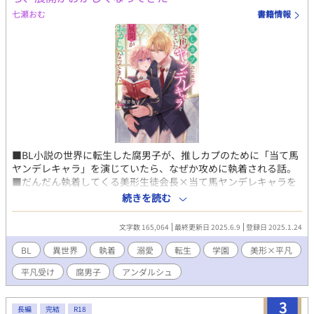
七瀬おむ
書籍情報
■BL小説の世界に転生した腐男子が、推しカプのために「当て馬
ヤンデレキャラ」を演じていたら、なぜか攻めに執着される話。
■だんだん執着してくる美形生徒会長×当て馬ヤンデレキャラを
演じる腐男子 美形×平凡／執着攻め／ハッピーエンド／勘違い・
続きを読む
すれ違い 《あらすじ》 伯爵家の令息であるアルト・リドリー
は、幼い頃から療養のため家に籠っていた。成長と共に体調が安
文字数 165,064
最終更新日 2025.6.9
登録日 2025.1.24
定し、憧れていた魔法学園への途中入学が決まったアルトは、学
園への入学当日、前世を思い出す。 この世界は前世で読んでい
BL
異世界
執着
溺愛
転生
学園
美形×平凡
た「学園モノのBL小説」であり、アルトは推しカプの「攻め」で
平凡受け
腐男子
アンダルシュ
あるグレン・アディソンに好意を寄せる、当て馬ヤンデレキャラ
だったのだ。アルトは「美形クール攻め×平民の美少年」という
推しカプを成立させるため、ヤンデレ当て馬キャラを演じること
3
長編
完結
R18