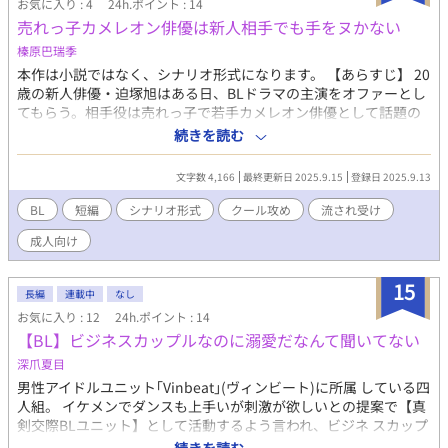
お気に入り : 4
24h.ポイント : 14
子。 ・志村健太郎 人見知りでネガティブな22歳。ウェイター。
売れっ子カメレオン俳優は新人相手でも手をヌかない
身長165cmで童顔のため可愛いと言われがちだが本人は納得して
榛原巴瑞季
いない。 基本的にはヘタレなものの、急に行動力を発揮する一面
もある。 比較的ハードな環境で育ち、高校卒業と同時に家を出
本作は小説ではなく、シナリオ形式になります。 【あらすじ】 20
た。両親とは疎遠。
歳の新人俳優・迫塚旭はある日、BLドラマの主演をオファーとし
てもらう。相手役は売れっ子で若手カメレオン俳優として話題の
横田柊夜。 クールでストイックな横田を前に、迫塚は緊張して打
続きを読む
ち合わせに挑み、親交を深めたいと横田から誘われて付いて行っ
てみるとそこは……。 「ラ、ラブホじゃねぇーか！」 迫る貞操の
文字数 4,166
最終更新日 2025.9.15
登録日 2025.9.13
危機、揺らぐ憧れ。 果たして彼らが歩むエンドロールとは――？
人気俳優×新人俳優のちょっぴりビターで、スイートな大人ラブ
BL
短編
シナリオ形式
クール攻め
流され受け
コメの開幕！ 【キャラクター概要】 名前：迫塚 旭（さこづか あ
成人向け
さひ） 年齢：20歳 職業：新人俳優、フリーター 役割：受け 性
格：楽観的で少々流されやすい。 特徴：最近デビューしたばかり
の新人俳優。俳優の傍ら、食い繋ぐために掛け持ちでアルバイト
15
長編
連載中
なし
をしている。 名前：横田 柊夜（よこた しゅうや） 年齢：28歳 職
お気に入り : 12
24h.ポイント : 14
業：売れっ子俳優 役割：攻め 性格：クールで大人。何事に対して
【BL】ビジネスカップルなのに溺愛だなんて聞いてない
もストイックであり、手を抜くことを嫌う。 特徴：どんな役も卒
なくこなす、俗に言うカメレオン俳優。
深爪夏目
男性アイドルユニット｢Vinbeat｣(ヴィンビート)に所属 している四
人組。 イケメンでダンスも上手いが刺激が欲しいとの提案で【真
剣交際BLユニット】として活動するよう言われ、ビジネ スカップ
ルを演じることとなる。 最初は恋愛対象でもないメンバーとの恋