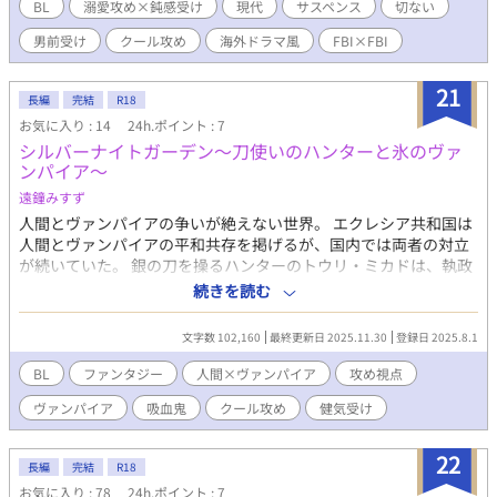
染みの存在を知っているジェレミーが取った行動はトラヴィスに
BL
溺愛攻め×鈍感受け
現代
サスペンス
切ない
とって信じられないものだった…… 表向きは犬猿の仲、けれど裏
男前受け
クール攻め
海外ドラマ風
FBI×FBI
では極秘に付きあっているクールで美形な金髪碧眼のエリート系
×ジョーク好きな男前のイタリア系。 以前にアルファさんで連載
していたアメリカを舞台に事件を捜査するFBI連邦捜査官たちの物
21
長編
完結
R18
語、第二弾、電子書籍の試し読みです。 表紙イラストは長月京子
お気に入り : 14
24h.ポイント : 7
様です。
シルバーナイトガーデン～刀使いのハンターと氷のヴァ
ンパイア～
遠鐘みすず
人間とヴァンパイアの争いが絶えない世界。 エクレシア共和国は
人間とヴァンパイアの平和共存を掲げるが、国内では両者の対立
が続いていた。 銀の刀を操るハンターのトウリ・ミカドは、執政
官であるゼノン卿からある事件の調査を命じられ、現場に急行す
続きを読む
る。そこで出会ったのは、氷の魔法を操る美しいヴァンパイアだ
った。 戦いの末、真犯人が別にいると知ったトウリは、彼を解放
文字数 102,160
最終更新日 2025.11.30
登録日 2025.8.1
するが……。 その晩、ゼノン卿が主催する、人間とヴァンパイア
の交流を目的とする夜会「シルバーナイトガーデン」で、二人は
BL
ファンタジー
人間×ヴァンパイア
攻め視点
再び相まみえる。 彼は敵か？ それとも――。 人間×ヴァンパイ
ヴァンパイア
吸血鬼
クール攻め
健気受け
アのファンタジーBL 完結済み長編を連載形式で公開(2025.11.30
完結済) R-18シーンは*表記
22
長編
完結
R18
お気に入り : 78
24h.ポイント : 7