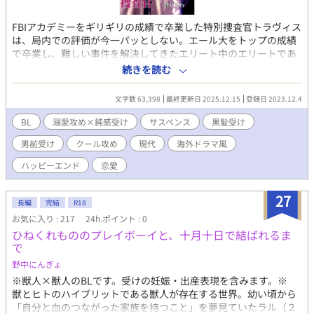
FBIアカデミーをギリギリの成績で卒業した特別捜査官トラヴィス
は、局内での評価が今一パッとしない。エール大をトップの成績
で卒業し、難しい事件を解決してきたエリート中のエリートであ
るジェレミーとは、局内でも有名なほど犬猿の仲である。 ロサン
続きを読む
ゼルスでビルのガス爆発が起こり、電話で少年が犯行予告をした
ことから、捜査パートナーのミリアム、ジェレミーらと一緒に捜
文字数 63,398
最終更新日 2025.12.15
登録日 2023.12.4
査に入る。犯行予告をした少年レイジーは、一緒に暮らしていた
祖母には家出中と言われるが、一緒に姿を消した友人アシュリー
BL
溺愛攻め×鈍感受け
サスペンス
黒髪受け
の母親は、レイジーに息子を連れ去られたと主張する。再び、今
男前受け
クール攻め
現代
海外ドラマ風
度は空き家の爆破事件が起こり、事件は予想だにしない方向へ向
かっていく。 トラヴィスとジェレミーは事件や捜査に関して意見
ハッピーエンド
恋愛
が衝突するが、実は二人は…… アメリカを舞台に事件を捜査する
FBI連邦捜査官たちのBL小説です。電子ストアで配信中。 クール
27
で美形な金髪碧眼のエリート系×ジョーク好きな男前のイタリア
長編
完結
R18
系。 表紙イラストは長月京子様です。
お気に入り : 217
24h.ポイント : 0
ひねくれもののプレイボーイと、十月十日で結ばれるま
で
野中にんぎょ
※獣人×獣人のBLです。受けの妊娠・出産表現を含みます。※
獣とヒトのハイブリットである獣人が存在する世界。幼い頃から
「自分と血のつながった家族を持つこと」を夢見ていたラル（２