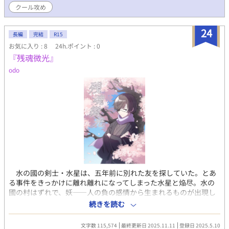
クール攻め
24
長編
完結
R15
お気に入り : 8
24h.ポイント : 0
『残魂微光』
odo
水の國の剣士・水星は、五年前に別れた友を探していた。とあ
る事件をきっかけに離れ離れになってしまった水星と焔尽。水の
國の村はずれで、妖――人の負の感情から生まれるものが出現し
たと聞き、妖払い師でもある水星は兄の水星、従者である帳と共
続きを読む
に村はずれの調査を行う。そこには、無傷で亡くなった見慣れな
い者たち、そして、水星がずっと探していた変わり果てた焔尽の
文字数 115,574
最終更新日 2025.11.11
登録日 2025.5.10