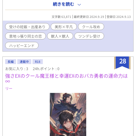
５歳・雑種のネコの獣人）は獣人街一のプレイボーイであるミメ
続きを読む
イ（２３歳・純血種のロシアンブルーの獣人）から「ミメイに迷
惑をかけない」ことを条件に子種を分けてもらうことに成功す
文字数 63,871
最終更新日 2024.9.19
登録日 2024.9.13
る。 無事受胎し喜ぶラルだったが今度は妊娠にまつわるマイナ
ートラブルに悩まされるように。つわりで蹲っていたところをミ
受けの妊娠・出産あり
美形×平凡
クール攻め
メイに助けられるラルだったが、ミメイは家族というものに嫌気
意地っ張り同士の恋
獣人×獣人
ツンデレ受け
が差していて――。 いじっぱりで少しひねくれた二匹と、ラル
のお腹に宿る小さないのち。十月十日ののち、三匹が選ぶ未来と
ハッピーエンド
は？ 確かにここにある、ありふれた、この世界にたった一つの
愛。
28
長編
連載中
R18
お気に入り : 3
24h.ポイント : 0
強さEXのクール魔王様と幸運EXのおバカ勇者の運命力は
∞
リー