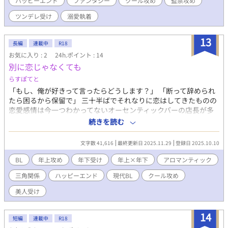
ハッピーエンド
ファンタジー
クール攻め
監禁攻め
ツンデレ受け
溺愛執着
13
長編
連載中
R18
お気に入り : 2
24h.ポイント : 14
別に恋じゃなくても
らすぽてと
「もし、俺が好きって言ったらどうします？」 「断って辞められ
たら困るから保留で」 三十半ばでそれなりに恋はしてきたものの
恋愛感情は今一つわかってないオーセンティックバーの店長が多
分ドＭなバーテンダーのテシに振り回されるお話です。 略して
続きを読む
「べつこい」と呼んでいただけたら嬉しいです。 ※なんでも許せ
る方だけお付き合いくださいませ。 【人物紹介】 ・佐野夏彦 沈
文字数 41,616
最終更新日 2025.11.29
登録日 2025.10.10
着冷静で現実主義な34歳。店長兼バーテンダー。 無愛想ながらも
ホスピタリティは高いのでとにかくモテる。 バーを経営している
BL
年上攻め
年下受け
年上×年下
アロマンティック
両親にそれなりに厳しく育てられた。兄からは溺愛されている。
三角関係
ハッピーエンド
現代BL
クール攻め
身長は173.5cmだが身長を聞かれた際は端数を切り捨てて答え
る。 ・勅使河原俊介 明朗快活で天然たらしな29歳。バーテンダ
美人受け
ー。 身長182cmで端整な顔立ちをしている上に愛想がいいので店
長以上にモテる。 ただし、口説かれても大抵は社交辞令と捉えて
14
いるのでモテているという自覚は全くない。 実家は埼玉で、大学
短編
連載中
R18
進学の際に上京した。両親に愛されて何不自由なく育った一人っ