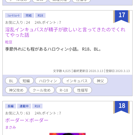
17
ｼｮｰﾄｼｮｰﾄ
完結
R18
お気に入り : 24
24h.ポイント : 7
淫乱インキュバスが精子が欲しいと言ってきたのでくれ
てやった話
粒豆
季節外れにも程があるハロウィン小話。 R18、BL。
文字数 4,025
最終更新日 2020.3.13
登録日 2020.3.13
BL
短編
ハロウィン
インキュバス
神父
神父攻め
クール攻め
Rｰ18
性描写
18
長編
連載中
R18
お気に入り : 63
24h.ポイント : 7
ボーダー×ボーダー
まさみ