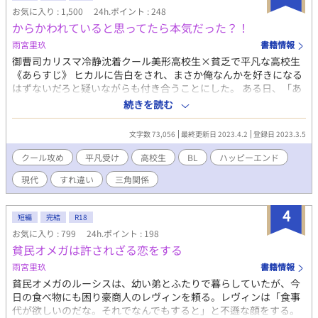
を決意する。 アルトはそれからグレンに迫り、本人としては完
お気に入り : 1,500
24h.ポイント : 248
璧に「ヤンデレ」を演じていた。しかし、そもそも病んでいない
からかわれていると思ってたら本気だった？！
アルトは、だんだん演技にボロがではじめてしまう。そんな中、
最初は全くアルトに興味がなかったグレンも、アルトのことが気
雨宮里玖
書籍情報
になってきて…？
御曹司カリスマ冷静沈着クール美形高校生×貧乏で平凡な高校生
《あらすじ》 ヒカルに告白をされ、まさか俺なんかを好きになる
はずないだろと疑いながらも付き合うことにした。 ある日、「あ
いつ真に受けてやんの」「身の程知らずだな」とヒカルが友人と
続きを読む
話しているところを聞いてしまい、やっぱりからかわれていただ
けだったと知り、ショックを受ける弦。騙された怒りをヒカルに
文字数 73,056
最終更新日 2023.4.2
登録日 2023.3.5
ぶつけて、ヒカルに別れを告げる——。 葛葉ヒカル（18）高校三
年生。財閥次男。完璧。カリスマ。 弦（18）高校三年生。父子家
クール攻め
平凡受け
高校生
BL
ハッピーエンド
庭。貧乏。 葛葉一真（20）財閥長男。爽やかイケメン。
現代
すれ違い
三角関係
4
短編
完結
R18
お気に入り : 799
24h.ポイント : 198
貧民オメガは許されざる恋をする
雨宮里玖
書籍情報
貧民オメガのルーシスは、幼い弟とふたりで暮らしていたが、今
日の食べ物にも困り豪商人のレヴィンを頼る。レヴィンは「食事
代が欲しいのだな。それでなんでもすると」と不遜な顔をする。