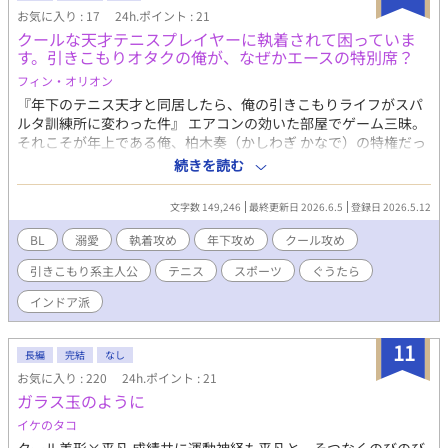
※R18シーンには*をつけています。
お気に入り : 17
24h.ポイント : 21
クールな天才テニスプレイヤーに執着されて困っていま
す。引きこもりオタクの俺が、なぜかエースの特別席？
フィン・オリオン
『年下のテニス天才と同居したら、俺の引きこもりライフがスパ
ルタ訓練所に変わった件』 エアコンの効いた部屋でゲーム三昧。
それこそが年上である俺、柏木奏（かしわぎ かなで）の特権だっ
たはずだ。なのに、どうして同居人の高校生・千野柊斗（ちの し
続きを読む
ゅうと）に生活の主導権を握られているんだ！？ 「またポテトチ
ップス食べてますね。明日は朝5時半からロードワークです」 彼
文字数 149,246
最終更新日 2026.6.5
登録日 2026.5.12
は世間から「テニスの天才」とチヤホヤされているくせに、家で
は俺の食事に口を出し、スマホを取り上げ、あろうことか俺まで
BL
溺愛
執着攻め
年下攻め
クール攻め
強制的にコートへ引きずり出してくる！おまけに俺が他の部員に
引きこもり系主人公
テニス
スポーツ
ぐうたら
アドバイスをした途端、奴の監視の目はさらに厳しくなっ
て……。ちょっと待て、俺はただのインドア派だぞ！生意気な年
インドア派
下アスリートに振り回される、俺の平穏な日常を返してくれ！本
作は「小説家になろう」でも連载されています。
11
長編
完結
なし
お気に入り : 220
24h.ポイント : 21
ガラス玉のように
イケのタコ