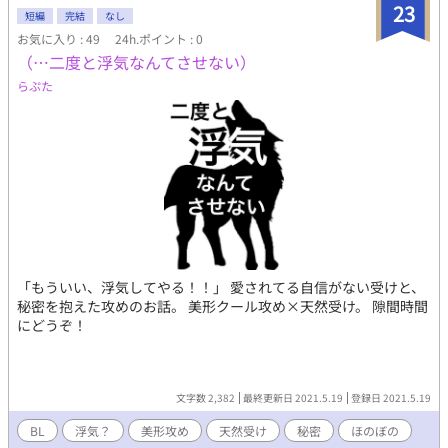
23
短編
完結
なし
お気に入り : 49
24h.ポイント : 0
（…二度と浮気なんてさせない）
らぷた
「もういい、浮気してやる！！」 愛されてる自信がない受けと、
秘密を抱えた攻めのお話。 美形クール攻め×天然受け。 隙間時間
にどうぞ！
文字数 2,382
最終更新日 2021.5.19
登録日 2021.5.19
BL
浮気？
美形攻め
天然受け
秘密
ほのぼの