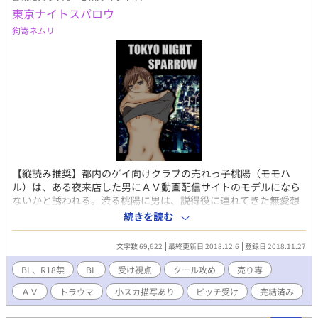
東京ナイトスパロウ
狗嵜ネムリ
【縦読み推奨】都内のゲイ向けクラブの売れっ子桃陽（モモハ
ル）は、ある夜来店した男にＡＶ動画配信サイトのモデルになら
ないかと誘われる。渋る桃陽に男は、説得役に連れてきた無愛想
な男・雀夜（サクヤ）を紹介する。一晩で雀夜に惚れてしまった
続きを読む
桃陽はモデル出演を決意するが……
文字数 69,622
最終更新日 2018.12.6
登録日 2018.11.27
BL、R18禁
BL
受け視点
クール攻め
売り専
ＡＶ
トラウマ
小スカ描写あり
ビッチ受け
完結済み