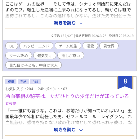
ここはゲームの世界──そして俺は、シナリオ開始前に死んだは
ずのモブ。転生した途端に血まみれになってるし、親からは鞭で
虐待されてるし、こんなの逃げるしかない。逃げた先で出会った
のは、最推しキャラのエステオだった！ しかも、推しまで川に浸
続きを読む
かって死にかけている……治癒魔法で治療しても迷惑そう。 それ
もそのはず、エステオはゲーム内で仲間だったが途中で裏切り、
文字数 132,927
最終更新日 2026.3.26
登録日 2026.2.19
ラスボス魔王として主人公の聖女と敵対する存在だ。 彼の望み
は、不死の魔王である自分を、聖女の過剰治癒魔法で殺してもら
BL
ハッピーエンド
ゲーム転生
溺愛
異世界
うこと── （エステオが死んじゃう？ そんなの絶対に嫌だ！
クール攻め
健気受け
推しが尊い
だったら俺が、エステオを幸せにする！） モブだけど、推しの幸
せのために、出しゃばっちゃっていいですかっ？ ゲームシナリオ
見た目は子ども、中身は大人
も死亡フラグも、推しのためならバッキバキに折ってやる！ 無気
力クーデレ推し×爆走系健気少年 R18は保険です、あるとしても
8
かなり後半になる予感
短編
完結
R15
お気に入り : 204
24h.ポイント : 63
冷血宰相の秘密は、ただひとりの少年だけが知っている
春夜夢
「――誰にも言うな。これは、お前だけが知っていればいい」 王
国最年少で宰相に就任した男、ゼフィルス＝ル＝レイグラン。 冷
血無慈悲、感情を持たない政の化け物として恐れられる彼は、 な
ぜか、貧民街の少年リクを城へと引き取る。 誰に対しても一切の
続きを読む
温情を見せないその男が、 唯一リクにだけは、優しく微笑む――