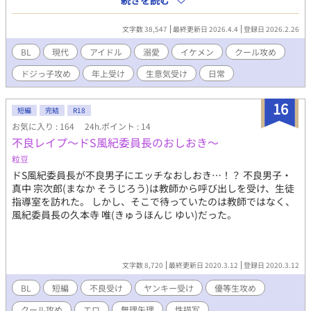
続きを読む
愛に嫌気が刺していたが次第にお互いの意外な一面や優しさに触
れ、溺愛が止まらない…！ ・BL兼コメディ小説です。 暴言などの
文字数 38,547
最終更新日 2026.4.4
登録日 2026.2.26
表現がありますので苦手な方はご注意を。 話は続いております
が、短編形式で進めていきます。
BL
現代
アイドル
溺愛
イケメン
クール攻め
ドジっ子攻め
年上受け
生意気受け
日常
16
短編
完結
R18
お気に入り : 164
24h.ポイント : 14
不良レイプ～ドS風紀委員長のおしおき～
粒豆
ドS風紀委員長が不良男子にエッチなおしおき…！？ 不良男子・
真中 宗次郎(まなか そうじろう)は教師から呼び出しを受け、生徒
指導室を訪れた。 しかし、そこで待っていたのは教師ではなく、
風紀委員長の久本寺 唯(きゅうほんじ ゆい)だった。
文字数 8,720
最終更新日 2020.3.12
登録日 2020.3.12
BL
短編
不良受け
ヤンキー受け
優等生攻め
クール攻め
エロ
無理矢理
性描写