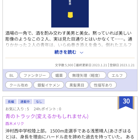
酒場の一角で、酒を酌み交わす美男と美女。黙っていれば美しい
彫像のようなこの２人、実は見た目通りとはいかなくて……。通
りかかった２人の青年は、いらぬ巻き添えを食う。倒れたエルフ
の青年を、もう１人が介抱することになったのだが……。 ノンケ
続きを読む
が破天荒なエルフからとばっちりを受ける話。真ん中がエロで
す、ご注意を。 （全３話 / ★がエロあり / 銀×黒）
文字数 5,900
最終更新日 2023.1.21
登録日 2023.1.21
BL
ファンタジー
媚薬
無理矢理（軽度）
エルフ
クール攻め
銀髪イケメン
黒髪黒目
性描写あり
30
長編
連載中
なし
お気に入り : 5
24h.ポイント : 0
青のトラック(変えるかもしれません)
酉木メリク
沖村西中学校陸上部。 1500m走選手である浅葱晴人(あさぎはる
と)は、身長を理由にハードル走を諦めた過去を持っていた。 ある