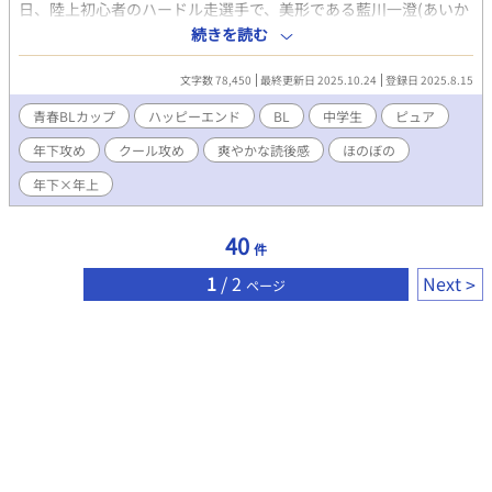
日、陸上初心者のハードル走選手で、美形である藍川一澄(あいか
わいずみ)に走り方を教えることになり···。 一見クールに見える
続きを読む
一澄は、実はとんでもないネガティブ人間で。 さわやか青春陸上
BLラブストーリー！！ ※作者の初めての作品です。誤字脱字 · 文
文字数 78,450
最終更新日 2025.10.24
登録日 2025.8.15
章が読みづらいなどあると思います。後からの修正など致します
ので優しく見守ってください。作者の中学時代を思い出しながら
青春BLカップ​
ハッピーエンド
BL
中学生
ピュア
書いているため、情報が間違っている可能性があります。間違っ
年下攻め
クール攻め
爽やかな読後感
ほのぼの
てたらすみません。
年下×年上
40
件
1
/ 2
Next
ページ