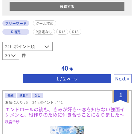
フリーワード
クール攻め
R指定
R指定なし
R15
R18
件
40
件
1
/ 2
Next
ページ
1
長編
連載中
なし
お気に入り : 5
24h.ポイント : 441
エンドロールの後も、きみが好き〜恋を知らない強面イ
ケメンと、役作りのために付き合うことになりました〜
秋宮千砂