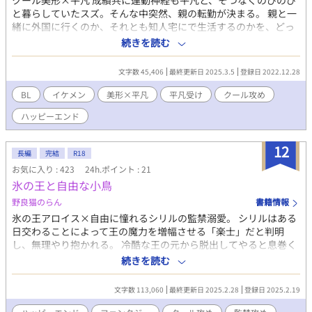
クール美形×平凡 成績共に運動神経も平凡と、そつなくのびのび
と暮らしていたスズ。そんな中突然、親の転勤が決まる。 親と一
緒に外国に行くのか、それとも知人宅にで生活するのかを、どっ
ちかを選択する事になったスズ。 とりあえず、お試しで一週間だ
続きを読む
け知人宅にお邪魔する事になった。 圧倒されるような日本家屋に
驚きつつ、なぜか知人宅には学校一番イケメンとらいわれる有名
文字数 45,406
最終更新日 2025.3.5
登録日 2022.12.28
な三船がいた。 スズは三船とは会話をしたことがなく、気まずい
ながらも挨拶をする。しかし三船の方は傲慢な態度を取り印象は
BL
イケメン
美形×平凡
平凡受け
クール攻め
最悪。 ここで暮らして行けるのか。悩んでいると母の友人であり
ハッピーエンド
知人の、義宗に「三船は不器用だから長めに見てやって」と気長
に判断してほしいと言われる。 三船に嫌われていては判断するも
ないと思うがとスズは思う。それでも優しい義宗が言った通りに
12
長編
完結
R18
気長がに気楽にしようと心がける。 しかし、スズが待ち受けてい
お気に入り : 423
24h.ポイント : 21
るのは日常ではなく波乱。 三船との衝突。そして、この家の秘密
氷の王と自由な小鳥
と真実に立ち向かうことになるスズだった。
野良猫のらん
書籍情報
氷の王アロイス×自由に憧れるシリルの監禁溺愛。 シリルはある
日交わることによって王の魔力を増幅させる「楽士」だと判明
し、無理やり抱かれる。 冷酷な王の元から脱出してやると息巻く
シリル。 そんなシリルを見て、アロイスはわざわざ籠の中から飛
続きを読む
び立とうとする小鳥のようだと笑う。 ここには豪華な住居も衣服
も、ご馳走もあるというのに何が不服だというのか……。 ※R-18
文字数 113,060
最終更新日 2025.2.28
登録日 2025.2.19
シーンのある話には*をつけています。