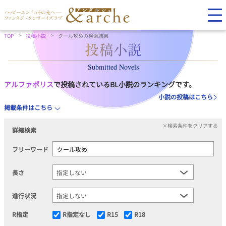
TOP
投稿小説
クール攻めの検索結果
Submitted Novels
アルファポリス
で投稿されているBL小説のランキングです。
小説の投稿はこちら
掲載条件はこちら
×検索条件をクリアする
詳細検索
フリーワード
長さ
進行状況
R指定
R指定なし
R15
R18