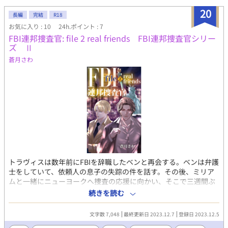
20
長編
完結
R18
お気に入り : 10
24h.ポイント : 7
FBI連邦捜査官: file 2 real friends FBI連邦捜査官シリー
ズ Ⅱ
蒼月さわ
トラヴィスは数年前にFBIを辞職したベンと再会する。ベンは弁護
士をしていて、依頼人の息子の失踪の件を話す。その後、ミリア
ムと一緒にニューヨークへ捜査の応援に向かい、そこで三週間ぶ
りにジェレミーと会うが、捜査対象となった男を知ると、ニュー
続きを読む
ヨーク出身のトラヴィスは愕然となる。幼馴染みのジャレッド。
ニューヨークを去ってから一度も会ってはいなかったが、忘れら
文字数 7,048
最終更新日 2023.12.7
登録日 2023.12.5
れない大切な友人だった。苦悩するトラヴィス。そしてその幼馴