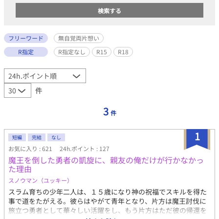
フリーワード
無自覚両片想い
R指定
R指定なし
R15
R18
件
3
件
1
短編
完結
なし
お気に入り : 621
24h.ポイント : 127
魔王を倒した勇者の凱旋に、親友の俺だけが行かなかっ
た理由
スノウマン（ユッキー）
スラム育ちの少年二人は、１５歳になり神の祝福でスキルを得た
事で道をたがえる。彼らはやがて青年となり、片方は魔王討伐に
旅立つ勇者として華々しい活躍をし、もう片方はただ彼の帰還を