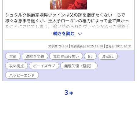
シュタルク侯爵家嫡男ヴァインは父の跡を継ぎたくない一心で
様々な悪事を働くが、王太子ローガンの権力によって全て無かっ
たことにされてしまう。 追い詰められたヴァインが取った最終手
段は『王太子殿下の凌辱』だった。しかし、無理やり犯されたに
続きを読む
も関わらず、ローガンはヴァインを訴えるどころか怒りもしな
い。予想外の展開に困惑しつつ、ヴァインはローガンとの関係を
文字数 79,258
最終更新日 2025.12.10
登録日 2025.10.31
続けてしまう。 ヴァインはなぜ断罪されたいのか。 ローガンはな
ぜヴァインを受け入れるのか。 肉体関係から始まる貴族の青年×
主従
跡継ぎ問題
無自覚両片想い
BL
濃密BL
次期国王の物語。 【2025/12/10 完結】 気が向いたら後日談やキ
攻め視点
ボーイズラブ
無理矢理（軽度）
ャラ絵を追加するかも？
ハッピーエンド
3
件