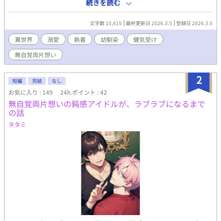
待つ相変わらずスラム暮らしの存在となる。 これは何も持たない
続きを読む
青年がただ勇者の帰りを待つ日常を描いた作品です。 無自覚両片
想いの勇者×親友。 読了後、もう一度だけ読み直して頂けると何
文字数 10,615
最終更新日 2026.3.5
登録日 2026.3.5
か見える世界が変わるかもしれません。
異世界
溺愛
執着
幼馴染
健気受け
無自覚両片想い
2
短編
完結
なし
お気に入り : 149
24h.ポイント : 42
無自覚両片想いの鈍感アイドルが、ラブラブになるまで
の話
タタミ