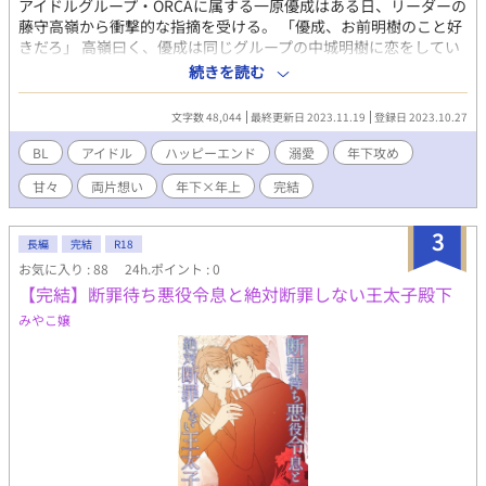
アイドルグループ・ORCAに属する一原優成はある日、リーダーの
藤守高嶺から衝撃的な指摘を受ける。 「優成、お前明樹のこと好
きだろ」 高嶺曰く、優成は同じグループの中城明樹に恋をしてい
るらしい。 メンバー全員に指摘されても到底受け入れられない優
続きを読む
成だったが、ひょんなことから明樹とキスしたことでドキドキが
止まらなくなり──！？
文字数 48,044
最終更新日 2023.11.19
登録日 2023.10.27
BL
アイドル
ハッピーエンド
溺愛
年下攻め
甘々
両片想い
年下×年上
完結
3
長編
完結
R18
お気に入り : 88
24h.ポイント : 0
【完結】断罪待ち悪役令息と絶対断罪しない王太子殿下
みやこ嬢